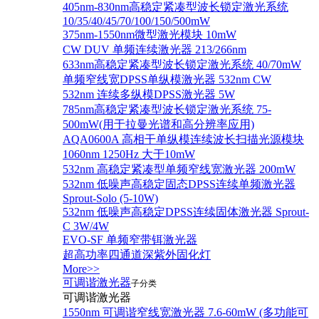
405nm-830nm高稳定紧凑型波长锁定激光系统
10/35/40/45/70/100/150/500mW
375nm-1550nm微型激光模块 10mW
CW DUV 单频连续激光器 213/266nm
633nm高稳定紧凑型波长锁定激光系统 40/70mW
单频窄线宽DPSS单纵模激光器 532nm CW
532nm 连续多纵模DPSS激光器 5W
785nm高稳定紧凑型波长锁定激光系统 75-
500mW(用于拉曼光谱和高分辨率应用)
AQA0600A 高相干单纵模连续波长扫描光源模块
1060nm 1250Hz 大于10mW
532nm 高稳定紧凑型单频窄线宽激光器 200mW
532nm 低噪声高稳定固态DPSS连续单频激光器
Sprout‐Solo (5-10W)
532nm 低噪声高稳定DPSS连续固体激光器 Sprout-
C 3W/4W
EVO-SF 单频窄带铒激光器
超高功率四通道深紫外固化灯
More>>
可调谐激光器
子分类
可调谐激光器
1550nm 可调谐窄线宽激光器 7.6-60mW (多功能可