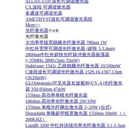
ATLAS-1550 波长可调谐激光器
C/L波段 可调谐激光器
多通道可调谐光源
AMETHYST波长可调谐激光系统
More>>
光纤激光器
子分类
光纤激光器
大功率窄线宽稳频光纤激光器 780nm 1W
中红外宽带可调谐光纤激光器 (超快 3-3.4um)
2800nm中红外超快光纤脉冲激光器振荡器
(~35MHz 2800±5nm 35mW)
Stabiλaser 1542ε 乙炔稳频光纤激光器 10/100mW
C波段波长可调谐光纤激光器 1529.16-1567.13nm
(10/20mW)
GLOphotonics可见光及长波紫外(UV-A)光纤激光
器 350-950nm 47mW
1550nm 高功率单模光纤激光器
1064nm 高功率光纤激光器 2W/10W
1550nm 单模光纤耦合激光器 1~20W (台式)
Denselight 单频超窄线宽激光器 1550nm 10mW（＜
200KHZ）
LumIR 3200 中红外连续功率光纤激光器 3.1-3.3um