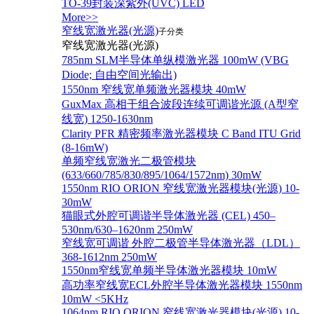
TO-39封装深紫外(UVC) LED
More>>
窄线宽激光器(光源)
子分类
窄线宽激光器(光源)
785nm SLM半导体单纵模激光器 100mW (VBG
Diode; 自由空间光输出)
1550nm 窄线宽单频激光器模块 40mW
GuxMax 高相干组合波段连续可调谐光源 (A型窄
线宽) 1250-1630nm
Clarity PFR 精密频率激光器模块 C Band ITU Grid
(8-16mW)
单频窄线宽激光二极管模块
(633/660/785/830/895/1064/1572nm) 30mW
1550nm RIO ORION 窄线宽激光器模块(光源) 10-
30mW
猫眼式外腔可调谐半导体激光器 (CEL) 450–
530nm/630–1620nm 250mW
窄线宽可调谐 外腔二极管半导体激光器（LDL）
368-1612nm 250mW
1550nm窄线宽单频半导体激光器模块 10mW
高功率窄线宽ECL外腔半导体激光器模块 1550nm
10mW <5KHz
1064nm RIO ORION 窄线宽激光器模块(光源) 10-