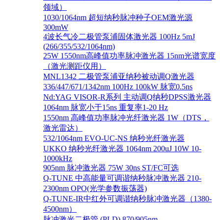
领域）
1030/1064nm 超短纳秒脉冲种子OEM激光源
300mW
4波长气冷二极管泵浦固体激光器 100Hz 5mJ
(266/355/532/1064nm)
25W 1550nm高峰值功率脉冲激光器 15nm光谱宽度
（激光测距仪用）
MNL1342 二极管泵浦亚纳秒被动调Q激光器
336/447/671/1342nm 100Hz 100kW 脉宽0.5ns
Nd:YAG VISOR-R系列 主动调Q纳秒DPSS激光器
1064nm 脉宽小于15ns 重复率1-20 Hz
1550nm 高峰值功率脉冲光纤激光器 1W（DTS，
激光雷达）
532/1064nm EVO-UC-NS 纳秒光纤激光器
UKKO 纳秒光纤激光器 1064nm 200uJ 10W 10-
1000kHz
905nm 脉冲激光器 75W 30ns ST/FC可选
Q-TUNE 中高能量可调谐纳秒脉冲激光器 210-
2300nm OPO(光学参数振荡器)
Q-TUNE-IR中红外可调谐纳秒脉冲激光器（1380-
4500nm）
脉冲激光二极管 (PLD) 870/905nm