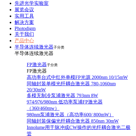
先进光学实验室
展览会议
实用工具
解决方案
Photodigm
关于我们
产品中心
半导体连续激光器
子分类
半导体连续激光器
FP激光器
子分类
FP激光器
高功率台式中红外单模FP光源 2000nm 10/15mW
同轴封装单模光纤耦合激光器 780-1060nm
20/30mW
多模无制冷泵浦激光器 793nm 8W
974/976/980nm 低功率泵浦FP激光器
（360/460mw）
980nm泵浦激光器（高功率600/ 800mW）
同轴封装保偏光纤耦合激光器 850nm 30mW
Innolume用于脉冲或CW操作的光纤耦合激光二极
管