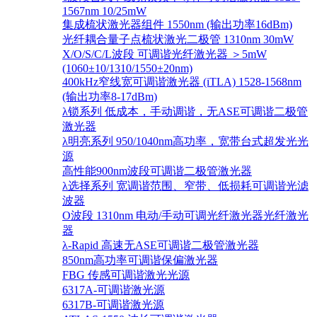
1567nm 10/25mW
集成梳状激光器组件 1550nm (输出功率16dBm)
光纤耦合量子点梳状激光二极管 1310nm 30mW
X/O/S/C/L波段 可调谐光纤激光器 ＞5mW
(1060±10/1310/1550±20nm)
400kHz窄线宽可调谐激光器 (iTLA) 1528-1568nm
(输出功率8-17dBm)
λ锁系列 低成本，手动调谐，无ASE可调谐二极管
激光器
λ明亮系列 950/1040nm高功率，宽带台式超发光光
源
高性能900nm波段可调谐二极管激光器
λ选择系列 宽调谐范围、窄带、低损耗可调谐光滤
波器
O波段 1310nm 电动/手动可调光纤激光器光纤激光
器
λ-Rapid 高速无ASE可调谐二极管激光器
850nm高功率可调谐保偏激光器
FBG 传感可调谐激光光源
6317A-可调谐激光源
6317B-可调谐激光源