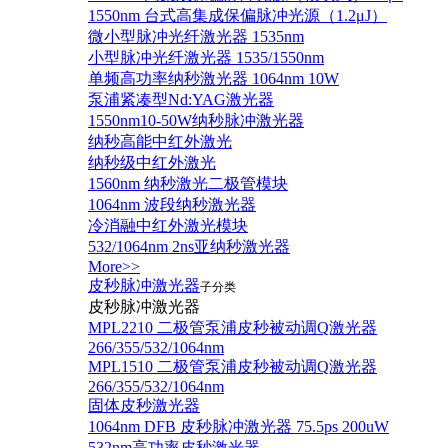
1550nm 台式高集成保偏脉冲光源（1.2μJ）
微小型脉冲光纤激光器 1535nm
小型脉冲光纤激光器 1535/1550nm
单频高功率纳秒激光器 1064nm 10W
泵浦紧凑型Nd:YAG激光器
1550nm10-50W纳秒脉冲激光器
纳秒高能中红外激光
纳秒级中红外激光
1560nm 纳秒激光二极管模块
1064nm 波段纳秒激光器
冷消融中红外激光模块
532/1064nm 2ns亚纳秒激光器
More>>
皮秒脉冲激光器
子分类
皮秒脉冲激光器
​MPL2210 二极管泵浦皮秒被动调Q激光器
266/355/532/1064nm
MPL1510 二极管泵浦皮秒被动调Q激光器
266/355/532/1064nm
固体皮秒激光器
1064nm DFB 皮秒脉冲激光器 75.5ps 200uW
532nm高功率皮秒激光器