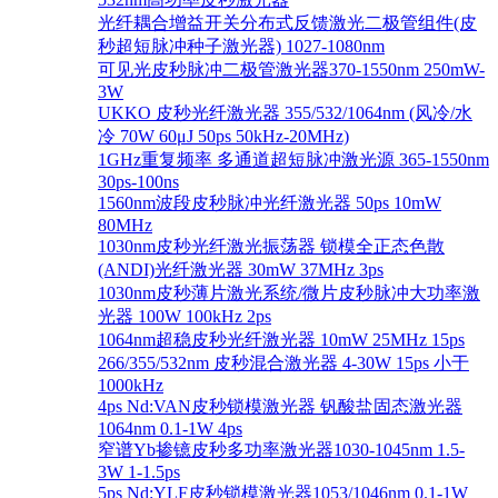
光纤耦合增益开关分布式反馈激光二极管组件(皮
秒超短脉冲种子激光器) 1027-1080nm
可见光皮秒脉冲二极管激光器370-1550nm 250mW-
3W
UKKO 皮秒光纤激光器 355/532/1064nm (风冷/水
冷 70W 60μJ 50ps 50kHz-20MHz)
1GHz重复频率 多通道超短脉冲激光源 365-1550nm
30ps-100ns
1560nm波段皮秒脉冲光纤激光器 50ps 10mW
80MHz
1030nm皮秒光纤激光振荡器 锁模全正态色散
(ANDI)光纤激光器 30mW 37MHz 3ps
1030nm皮秒薄片激光系统/微片皮秒脉冲大功率激
光器 100W 100kHz 2ps
1064nm超稳皮秒光纤激光器 10mW 25MHz 15ps
266/355/532nm 皮秒混合激光器 4-30W 15ps 小于
1000kHz
4ps Nd:VAN皮秒锁模激光器 钒酸盐固态激光器
1064nm 0.1-1W 4ps
窄谱Yb掺镱皮秒多功率激光器1030-1045nm 1.5-
3W 1-1.5ps
5ps Nd:YLF皮秒锁模激光器1053/1046nm 0.1-1W