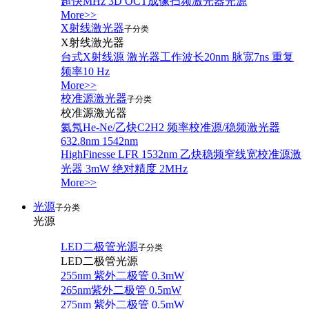
超快MHz 3D OCT成像扫频激光器光源
More>>
X射线激光器
子分类
X射线激光器
台式X射线源 激光器工作波长20nm 脉宽7ns 重复
频率10 Hz
More>>
校准源激光器
子分类
校准源激光器
氦氖He-Ne/乙炔C2H2 频率校准源/稳频激光器
632.8nm 1542nm
HighFinesse LFR 1532nm 乙炔稳频窄线宽校准源激
光器 3mW 绝对精度 2MHz
More>>
光源
子分类
光源
LED二极管光源
子分类
LED二极管光源
255nm 紫外二极管 0.3mW
265nm紫外二极管 0.5mW
275nm 紫外二极管 0.5mW