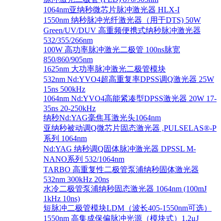
1064nm亚纳秒微芯片脉冲激光器 HLX-I
1550nm 纳秒脉冲光纤激光器（用于DTS) 50W
Green/UV/DUV 高重频便携式纳秒脉冲激光器
532/355/266nm
100W 高功率脉冲激光二极管 100ns脉宽
850/860/905nm
1625nm 大功率脉冲激光二极管模块
532nm Nd:YVO4超高重复率DPSS调Q激光器 25W
15ns 500kHz
1064nm Nd:YVO4高能紧凑型DPSS激光器 20W 17-
35ns 20-250kHz
纳秒Nd:YAG毫焦耳激光头1064nm
亚纳秒被动调Q微芯片固态激光器 ,PULSELAS®-P
系列 1064nm
Nd:YAG 纳秒调Q固体脉冲激光器 DPSSL M-
NANO系列 532/1064nm
TARBO 高重复性二极管泵浦纳秒固体激光器
532nm 300kHz 20ns
水冷二极管泵浦纳秒固态激光器 1064nm (100mJ
1kHz 10ns)
短脉冲二极管模块LDM（波长405-1550nm可选）
1550nm 高集成保偏脉冲光源（模块式）1.2μJ