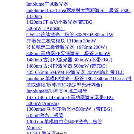
Innolume广域激光器
innolume Broad-area宽发射大面积激光二极管 1000-
1330nm
1420nm FP高功率激光器 带FBG
500mW（Anristu）
CWLD连续激光二极管 808/830/980nm 1W
FP激光二极管模块 1310nm 30mW
波长稳定二极管激光器（976nm 200W）
808nm 高功率FP泵浦激光二极管 200mW
1480nm 古河FP激光器 300mW (不带FBG)
1480nm 古河FP激光器 500mW (带FBG)
405-655nm SM/PM FP激光器 20mW输出 带TEC
innolume 单模FP激光二极管 780-1340nm (TO-can封
装或连续/脉冲/FBG稳定型光纤耦合)
Innolume高功率宽区域二极管
1435-1465-1475nm FP高功率激光器带FBG
500mW(Anristu)
1360nm高功率FP激光器500mW（带FBG）
635nm激光二极管
1300 nm 单模自由空间FP激光二极管
More>>
VCSEL激光器
子分类