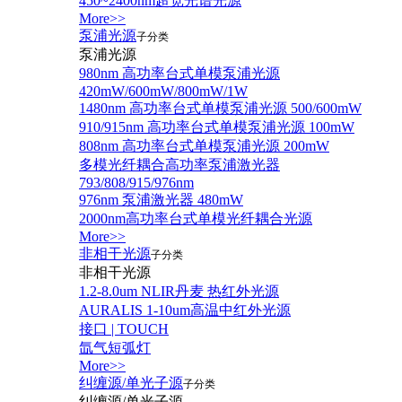
450~2400nm超宽光谱光源
More>>
泵浦光源
子分类
泵浦光源
980nm 高功率台式单模泵浦光源
420mW/600mW/800mW/1W
1480nm 高功率台式单模泵浦光源 500/600mW
910/915nm 高功率台式单模泵浦光源 100mW
808nm 高功率台式单模泵浦光源 200mW
多模光纤耦合高功率泵浦激光器
793/808/915/976nm
976nm 泵浦激光器 480mW
2000nm高功率台式单模光纤耦合光源
More>>
非相干光源
子分类
非相干光源
1.2-8.0um NLIR丹麦 热红外光源
AURALIS 1-10um高温中红外光源
接口 | TOUCH
氙气短弧灯
More>>
纠缠源/单光子源
子分类
纠缠源/单光子源