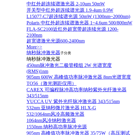
中红外超连续谱激光器 2-10um 50mW
开关型中红外超连续谱光源 1.9-4um 0.9W
L15077-C7超连续谱光源 50mW (1300nm~2000nm)
Polaris 中红外超连续谱激光器 1~4.6um 500/800mW
FLA-SC2100近红外超宽带超连续光源 1200-
2100nm
超宽谱激光光源600-2400nm
More>>
纳秒脉冲激光器
子分类
纳秒脉冲激光器
450nm脉冲激光二极管模组 2W 光谱宽度
(RMS)1nm
905nm 600W 高峰值功率脉冲激光器 8nm光谱宽度
TO56（激光测距仪用）
CAREX 可编程脉冲高功率纳秒紫外光纤激光器
343/515nm
YUCCA UV 紫外光纤脉冲激光器 343/515nm
532nm 亚纳秒微片激光器 HLX-G
532/1064nm风冷高频激光器
1064nm风冷纳秒激光器
1550nm 纳秒高功率脉冲光源
905nm 高峰值功率脉冲激光器 35/75W（高压测试