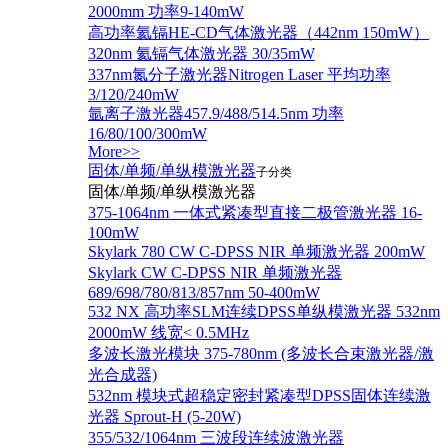
2000mm 功率9-140mW
高功率氦镉HE-CD气体激光器（442nm 150mW）
320nm 氦镉气体激光器 30/35mW
337nm氮分子激光器Nitrogen Laser 平均功率
3/120/240mW
氩离子激光器457.9/488/514.5nm 功率
16/80/100/300mW
More>>
固体/单频/单纵模激光器
子分类
固体/单频/单纵模激光器
375-1064nm 一体式紧凑型直接二极管激光器 16-
100mW
Skylark 780 CW C-DPSS NIR 单频激光器 200mW
Skylark CW C-DPSS NIR 单频激光器
689/698/780/813/857nm 50-400mW
532 NX 高功率SLM连续DPSS单纵模激光器 532nm
2000mW 线宽< 0.5MHz
多波长激光模块 375-780nm (多波长合束激光器/激
光合成器)
532nm 模块式超稳定密封紧凑型DPSS固体连续激
光器 Sprout-H (5-20W)
355/532/1064nm 三波段连续波激光器