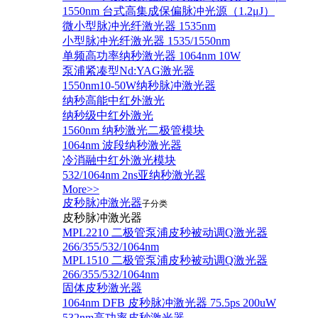
1550nm 台式高集成保偏脉冲光源（1.2μJ）
微小型脉冲光纤激光器 1535nm
小型脉冲光纤激光器 1535/1550nm
单频高功率纳秒激光器 1064nm 10W
泵浦紧凑型Nd:YAG激光器
1550nm10-50W纳秒脉冲激光器
纳秒高能中红外激光
纳秒级中红外激光
1560nm 纳秒激光二极管模块
1064nm 波段纳秒激光器
冷消融中红外激光模块
532/1064nm 2ns亚纳秒激光器
More>>
皮秒脉冲激光器
子分类
皮秒脉冲激光器
​MPL2210 二极管泵浦皮秒被动调Q激光器
266/355/532/1064nm
MPL1510 二极管泵浦皮秒被动调Q激光器
266/355/532/1064nm
固体皮秒激光器
1064nm DFB 皮秒脉冲激光器 75.5ps 200uW
532nm高功率皮秒激光器