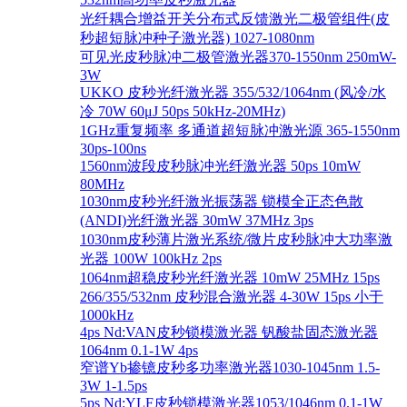
光纤耦合增益开关分布式反馈激光二极管组件(皮
秒超短脉冲种子激光器) 1027-1080nm
可见光皮秒脉冲二极管激光器370-1550nm 250mW-
3W
UKKO 皮秒光纤激光器 355/532/1064nm (风冷/水
冷 70W 60μJ 50ps 50kHz-20MHz)
1GHz重复频率 多通道超短脉冲激光源 365-1550nm
30ps-100ns
1560nm波段皮秒脉冲光纤激光器 50ps 10mW
80MHz
1030nm皮秒光纤激光振荡器 锁模全正态色散
(ANDI)光纤激光器 30mW 37MHz 3ps
1030nm皮秒薄片激光系统/微片皮秒脉冲大功率激
光器 100W 100kHz 2ps
1064nm超稳皮秒光纤激光器 10mW 25MHz 15ps
266/355/532nm 皮秒混合激光器 4-30W 15ps 小于
1000kHz
4ps Nd:VAN皮秒锁模激光器 钒酸盐固态激光器
1064nm 0.1-1W 4ps
窄谱Yb掺镱皮秒多功率激光器1030-1045nm 1.5-
3W 1-1.5ps
5ps Nd:YLF皮秒锁模激光器1053/1046nm 0.1-1W