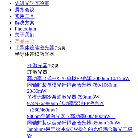
先进光学实验室
展览会议
实用工具
解决方案
Photodigm
关于我们
产品中心
半导体连续激光器
子分类
半导体连续激光器
FP激光器
子分类
FP激光器
高功率台式中红外单模FP光源 2000nm 10/15mW
同轴封装单模光纤耦合激光器 780-1060nm
20/30mW
多模无制冷泵浦激光器 793nm 8W
974/976/980nm 低功率泵浦FP激光器
（360/460mw）
980nm泵浦激光器（高功率600/ 800mW）
同轴封装保偏光纤耦合激光器 850nm 30mW
Innolume用于脉冲或CW操作的光纤耦合激光二极
管