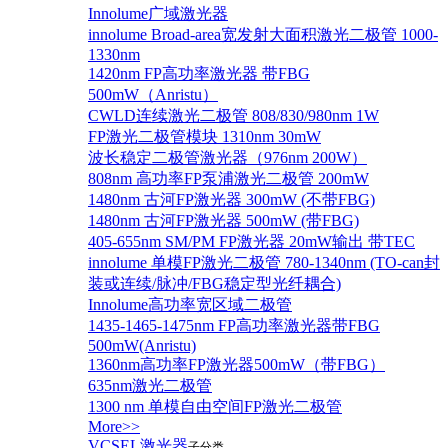
Innolume广域激光器
innolume Broad-area宽发射大面积激光二极管 1000-
1330nm
1420nm FP高功率激光器 带FBG
500mW（Anristu）
CWLD连续激光二极管 808/830/980nm 1W
FP激光二极管模块 1310nm 30mW
波长稳定二极管激光器（976nm 200W）
808nm 高功率FP泵浦激光二极管 200mW
1480nm 古河FP激光器 300mW (不带FBG)
1480nm 古河FP激光器 500mW (带FBG)
405-655nm SM/PM FP激光器 20mW输出 带TEC
innolume 单模FP激光二极管 780-1340nm (TO-can封
装或连续/脉冲/FBG稳定型光纤耦合)
Innolume高功率宽区域二极管
1435-1465-1475nm FP高功率激光器带FBG
500mW(Anristu)
1360nm高功率FP激光器500mW（带FBG）
635nm激光二极管
1300 nm 单模自由空间FP激光二极管
More>>
VCSEL激光器
子分类