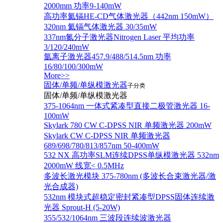
2000mm 功率9-140mW
高功率氦镉HE-CD气体激光器（442nm 150mW）
320nm 氦镉气体激光器 30/35mW
337nm氮分子激光器Nitrogen Laser 平均功率
3/120/240mW
氩离子激光器457.9/488/514.5nm 功率
16/80/100/300mW
More>>
固体/单频/单纵模激光器
子分类
固体/单频/单纵模激光器
375-1064nm 一体式紧凑型直接二极管激光器 16-
100mW
Skylark 780 CW C-DPSS NIR 单频激光器 200mW
Skylark CW C-DPSS NIR 单频激光器
689/698/780/813/857nm 50-400mW
532 NX 高功率SLM连续DPSS单纵模激光器 532nm
2000mW 线宽< 0.5MHz
多波长激光模块 375-780nm (多波长合束激光器/激
光合成器)
532nm 模块式超稳定密封紧凑型DPSS固体连续激
光器 Sprout-H (5-20W)
355/532/1064nm 三波段连续波激光器