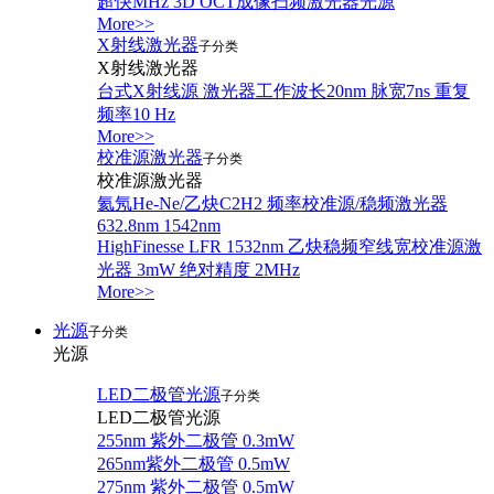
超快MHz 3D OCT成像扫频激光器光源
More>>
X射线激光器
子分类
X射线激光器
台式X射线源 激光器工作波长20nm 脉宽7ns 重复
频率10 Hz
More>>
校准源激光器
子分类
校准源激光器
氦氖He-Ne/乙炔C2H2 频率校准源/稳频激光器
632.8nm 1542nm
HighFinesse LFR 1532nm 乙炔稳频窄线宽校准源激
光器 3mW 绝对精度 2MHz
More>>
光源
子分类
光源
LED二极管光源
子分类
LED二极管光源
255nm 紫外二极管 0.3mW
265nm紫外二极管 0.5mW
275nm 紫外二极管 0.5mW