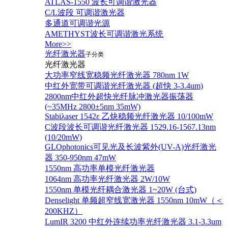
ATLAS-1550 波长可调谐激光器
C/L波段 可调谐激光器
多通道可调谐光源
AMETHYST波长可调谐激光系统
More>>
光纤激光器
子分类
光纤激光器
大功率窄线宽稳频光纤激光器 780nm 1W
中红外宽带可调谐光纤激光器 (超快 3-3.4um)
2800nm中红外超快光纤脉冲激光器振荡器
(~35MHz 2800±5nm 35mW)
Stabiλaser 1542ε 乙炔稳频光纤激光器 10/100mW
C波段波长可调谐光纤激光器 1529.16-1567.13nm
(10/20mW)
GLOphotonics可见光及长波紫外(UV-A)光纤激光
器 350-950nm 47mW
1550nm 高功率单模光纤激光器
1064nm 高功率光纤激光器 2W/10W
1550nm 单模光纤耦合激光器 1~20W (台式)
Denselight 单频超窄线宽激光器 1550nm 10mW（＜
200KHZ）
LumIR 3200 中红外连续功率光纤激光器 3.1-3.3um