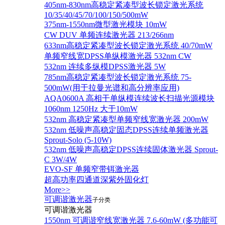
405nm-830nm高稳定紧凑型波长锁定激光系统
10/35/40/45/70/100/150/500mW
375nm-1550nm微型激光模块 10mW
CW DUV 单频连续激光器 213/266nm
633nm高稳定紧凑型波长锁定激光系统 40/70mW
单频窄线宽DPSS单纵模激光器 532nm CW
532nm 连续多纵模DPSS激光器 5W
785nm高稳定紧凑型波长锁定激光系统 75-
500mW(用于拉曼光谱和高分辨率应用)
AQA0600A 高相干单纵模连续波长扫描光源模块
1060nm 1250Hz 大于10mW
532nm 高稳定紧凑型单频窄线宽激光器 200mW
532nm 低噪声高稳定固态DPSS连续单频激光器
Sprout‐Solo (5-10W)
532nm 低噪声高稳定DPSS连续固体激光器 Sprout-
C 3W/4W
EVO-SF 单频窄带铒激光器
超高功率四通道深紫外固化灯
More>>
可调谐激光器
子分类
可调谐激光器
1550nm 可调谐窄线宽激光器 7.6-60mW (多功能可