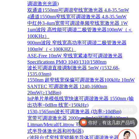
调谐激光光源)
双通道1550nm可调谐窄线宽激光器 4.8-35.5mW
4通道1550nm窄线宽可调谐激光器 4.8-35.5mW
中红外3-4um宽带可调谐单频窄线宽激光器 1W
1um波段 高性能可调谐二极管激光器100mW（＜
100KHz）
900nm波段 窄线宽高功率可调谐二极管激光器
100mW（＜100KHZ）
ASE-Free 10mW 窄线宽紧凑型可调谐激光器
Specifications PMO 1040/1310/1580nm
波长可调谐直接调制激光器 5mW (1532.68-
1535.03nm)
1550nm 超窄线宽保偏可调谐激光器100kHz 10mW
SANTEC 可调谐激光器 1240-1680nm
20mW(≥13dBm)
InP单片单模低线宽快速可调谐激光器 1550nm (输
出功率>0dBm 线宽<150kHz)
1530-1565nm波长可调激光器 (功率>10dBm)
宽带可调谐激光器 2000nm 8mW(可调谐100nm)
你好，有这几款产品吗
Littman/Metcalf/Littrow 可调谐激光系统 Lion (外腔
式半导体激光器和控制器)
c波段台式窄线宽锁频半导体可调谐激光器 1528-