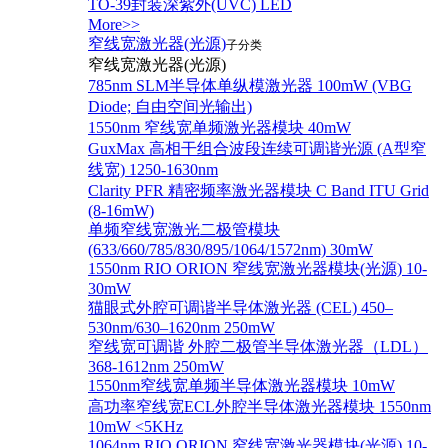
TO-39封装深紫外(UVC) LED
More>>
窄线宽激光器(光源)
子分类
窄线宽激光器(光源)
785nm SLM半导体单纵模激光器 100mW (VBG
Diode; 自由空间光输出)
1550nm 窄线宽单频激光器模块 40mW
GuxMax 高相干组合波段连续可调谐光源 (A型窄
线宽) 1250-1630nm
Clarity PFR 精密频率激光器模块 C Band ITU Grid
(8-16mW)
单频窄线宽激光二极管模块
(633/660/785/830/895/1064/1572nm) 30mW
1550nm RIO ORION 窄线宽激光器模块(光源) 10-
30mW
猫眼式外腔可调谐半导体激光器 (CEL) 450–
530nm/630–1620nm 250mW
窄线宽可调谐 外腔二极管半导体激光器（LDL）
368-1612nm 250mW
1550nm窄线宽单频半导体激光器模块 10mW
高功率窄线宽ECL外腔半导体激光器模块 1550nm
10mW <5KHz
1064nm RIO ORION 窄线宽激光器模块(光源) 10-