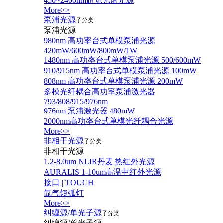
450~2400nm超宽光谱光源
More>>
泵浦光源
子分类
泵浦光源
980nm 高功率台式单模泵浦光源
420mW/600mW/800mW/1W
1480nm 高功率台式单模泵浦光源 500/600mW
910/915nm 高功率台式单模泵浦光源 100mW
808nm 高功率台式单模泵浦光源 200mW
多模光纤耦合高功率泵浦激光器
793/808/915/976nm
976nm 泵浦激光器 480mW
2000nm高功率台式单模光纤耦合光源
More>>
非相干光源
子分类
非相干光源
1.2-8.0um NLIR丹麦 热红外光源
AURALIS 1-10um高温中红外光源
接口 | TOUCH
氙气短弧灯
More>>
纠缠源/单光子源
子分类
纠缠源/单光子源