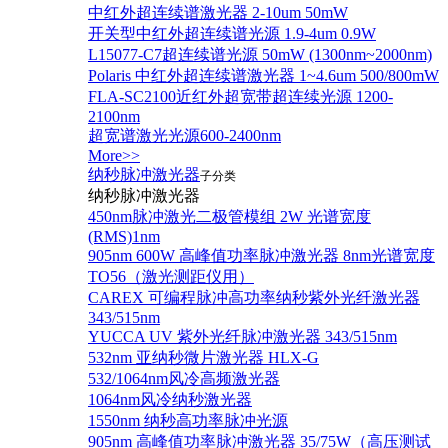
中红外超连续谱激光器 2-10um 50mW
开关型中红外超连续谱光源 1.9-4um 0.9W
L15077-C7超连续谱光源 50mW (1300nm~2000nm)
Polaris 中红外超连续谱激光器 1~4.6um 500/800mW
FLA-SC2100近红外超宽带超连续光源 1200-
2100nm
超宽谱激光光源600-2400nm
More>>
纳秒脉冲激光器
子分类
纳秒脉冲激光器
450nm脉冲激光二极管模组 2W 光谱宽度
(RMS)1nm
905nm 600W 高峰值功率脉冲激光器 8nm光谱宽度
TO56（激光测距仪用）
CAREX 可编程脉冲高功率纳秒紫外光纤激光器
343/515nm
YUCCA UV 紫外光纤脉冲激光器 343/515nm
532nm 亚纳秒微片激光器 HLX-G
532/1064nm风冷高频激光器
1064nm风冷纳秒激光器
1550nm 纳秒高功率脉冲光源
905nm 高峰值功率脉冲激光器 35/75W（高压测试