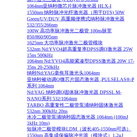
1064nm亚纳秒微芯片脉冲激光器 HLX-I
1550nm 纳秒脉冲光纤激光器（用于DTS) 50W
Green/UV/DUV 高重频便携式纳秒脉冲激光器
532/355/266nm
100W 高功率脉冲激光二极管 100ns脉宽
850/860/905nm
1625nm 大功率脉冲激光二极管模块
532nm Nd:YVO4超高重复率DPSS调Q激光器 25W
15ns 500kHz
1064nm Nd:YVO4高能紧凑型DPSS激光器 20W 17-
35ns 20-250kHz
纳秒Nd:YAG毫焦耳激光头1064nm
亚纳秒被动调Q微芯片固态激光器 ,PULSELAS®-P
系列 1064nm
Nd:YAG 纳秒调Q固体脉冲激光器 DPSSL M-
NANO系列 532/1064nm
TARBO 高重复性二极管泵浦纳秒固体激光器
532nm 300kHz 20ns
水冷二极管泵浦纳秒固态激光器 1064nm (100mJ
1kHz 10ns)
短脉冲二极管模块LDM（波长405-1550nm可选）
1550nm 高集成保偏脉冲光源（模块式）1.2μJ