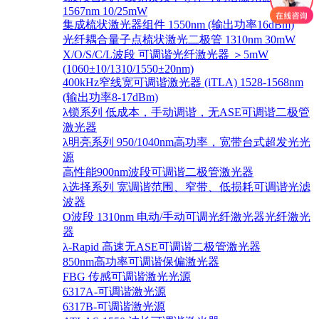
1567nm 10/25mW
集成梳状激光器组件 1550nm (输出功率16dBm)
光纤耦合量子点梳状激光二极管 1310nm 30mW
X/O/S/C/L波段 可调谐光纤激光器 ＞5mW
(1060±10/1310/1550±20nm)
400kHz窄线宽可调谐激光器 (iTLA) 1528-1568nm
(输出功率8-17dBm)
λ锁系列 低成本，手动调谐，无ASE可调谐二极管
激光器
λ明亮系列 950/1040nm高功率，宽带台式超发光光
源
高性能900nm波段可调谐二极管激光器
λ选择系列 宽调谐范围、窄带、低损耗可调谐光滤
波器
O波段 1310nm 电动/手动可调光纤激光器光纤激光
器
λ-Rapid 高速无ASE可调谐二极管激光器
850nm高功率可调谐保偏激光器
FBG 传感可调谐激光光源
6317A-可调谐激光源
6317B-可调谐激光源