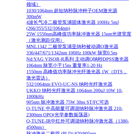
领域）
1030/1064nm 超短纳秒脉冲种子OEM激光源
300mW
4波长气冷二极管泵浦固体激光器 100Hz 5mJ
(266/355/532/1064nm)
25W 1550nm高峰值功率脉冲激光器 15nm光谱宽度
（激光测距仪用）
MNL1342 二极管泵浦亚纳秒被动调Q激光器
336/447/671/1342nm 100Hz 100kW 脉宽0.5ns
Nd:YAG VISOR-R系列 主动调Q纳秒DPSS激光器
1064nm 脉宽小于15ns 重复率1-20 Hz
1550nm 高峰值功率脉冲光纤激光器 1W（DTS，
激光雷达）
532/1064nm EVO-UC-NS 纳秒光纤激光器
UKKO 纳秒光纤激光器 1064nm 200uJ 10W 10-
1000kHz
905nm 脉冲激光器 75W 30ns ST/FC可选
Q-TUNE 中高能量可调谐纳秒脉冲激光器 210-
2300nm OPO(光学参数振荡器)
Q-TUNE-IR中红外可调谐纳秒脉冲激光器（1380-
4500nm）
脉冲激光二极管 (PLD) 870/905nm