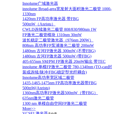
Innolume广域激光器
innolume Broad-area宽发射大面积激光二极管 1000-
1330nm
1420nm FP高功率激光器 带FBG
500mW（Anristu）
CWLD连续激光二极管 808/830/980nm 1W
FP激光二极管模块 1310nm 30mW
波长稳定二极管激光器（976nm 200W）
808nm 高功率FP泵浦激光二极管 200mW
1480nm 古河FP激光器 300mW (不带FBG)
1480nm 古河FP激光器 500mW (带FBG)
405-655nm SM/PM FP激光器 20mW输出 带TEC
innolume 单模FP激光二极管 780-1340nm (TO-can封
装或连续/脉冲/FBG稳定型光纤耦合)
Innolume高功率宽区域二极管
1435-1465-1475nm FP高功率激光器带FBG
500mW(Anristu)
1360nm高功率FP激光器500mW（带FBG）
635nm激光二极管
1300 nm 单模自由空间FP激光二极管
More>>
VCSEL激光器
子分类