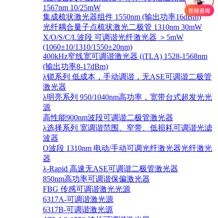
1567nm 10/25mW
集成梳状激光器组件 1550nm (输出功率16dBm)
光纤耦合量子点梳状激光二极管 1310nm 30mW
X/O/S/C/L波段 可调谐光纤激光器 ＞5mW
(1060±10/1310/1550±20nm)
400kHz窄线宽可调谐激光器 (iTLA) 1528-1568nm
(输出功率8-17dBm)
λ锁系列 低成本，手动调谐，无ASE可调谐二极管
激光器
λ明亮系列 950/1040nm高功率，宽带台式超发光光
源
高性能900nm波段可调谐二极管激光器
λ选择系列 宽调谐范围、窄带、低损耗可调谐光滤
波器
O波段 1310nm 电动/手动可调光纤激光器光纤激光
器
λ-Rapid 高速无ASE可调谐二极管激光器
850nm高功率可调谐保偏激光器
FBG 传感可调谐激光光源
6317A-可调谐激光源
6317B-可调谐激光源