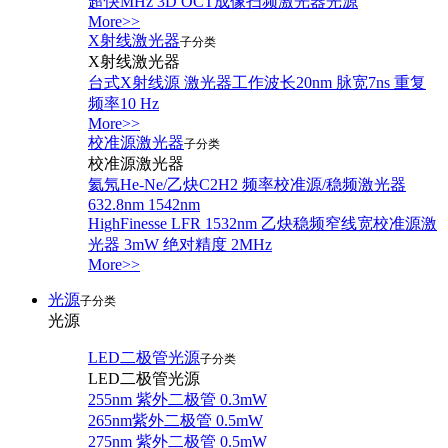
超快MHz 3D OCT成像扫频激光器光源
More>>
X射线激光器
子分类
X射线激光器
台式X射线源 激光器工作波长20nm 脉宽7ns 重复
频率10 Hz
More>>
校准源激光器
子分类
校准源激光器
氦氖He-Ne/乙炔C2H2 频率校准源/稳频激光器
632.8nm 1542nm
HighFinesse LFR 1532nm 乙炔稳频窄线宽校准源激
光器 3mW 绝对精度 2MHz
More>>
光源
子分类
光源
LED二极管光源
子分类
LED二极管光源
255nm 紫外二极管 0.3mW
265nm紫外二极管 0.5mW
275nm 紫外二极管 0.5mW