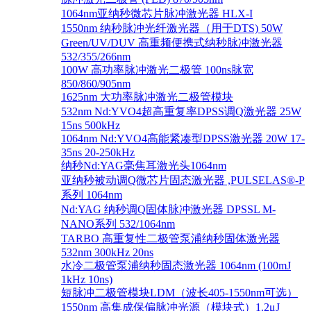
1064nm亚纳秒微芯片脉冲激光器 HLX-I
1550nm 纳秒脉冲光纤激光器（用于DTS) 50W
Green/UV/DUV 高重频便携式纳秒脉冲激光器
532/355/266nm
100W 高功率脉冲激光二极管 100ns脉宽
850/860/905nm
1625nm 大功率脉冲激光二极管模块
532nm Nd:YVO4超高重复率DPSS调Q激光器 25W
15ns 500kHz
1064nm Nd:YVO4高能紧凑型DPSS激光器 20W 17-
35ns 20-250kHz
纳秒Nd:YAG毫焦耳激光头1064nm
亚纳秒被动调Q微芯片固态激光器 ,PULSELAS®-P
系列 1064nm
Nd:YAG 纳秒调Q固体脉冲激光器 DPSSL M-
NANO系列 532/1064nm
TARBO 高重复性二极管泵浦纳秒固体激光器
532nm 300kHz 20ns
水冷二极管泵浦纳秒固态激光器 1064nm (100mJ
1kHz 10ns)
短脉冲二极管模块LDM（波长405-1550nm可选）
1550nm 高集成保偏脉冲光源（模块式）1.2μJ