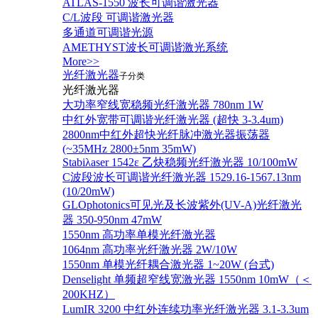
ATLAS-1550 波长可调谐激光器
C/L波段 可调谐激光器
多通道可调谐光源
AMETHYST波长可调谐激光系统
More>>
光纤激光器
子分类
光纤激光器
大功率窄线宽稳频光纤激光器 780nm 1W
中红外宽带可调谐光纤激光器 (超快 3-3.4um)
2800nm中红外超快光纤脉冲激光器振荡器
(~35MHz 2800±5nm 35mW)
Stabiλaser 1542ε 乙炔稳频光纤激光器 10/100mW
C波段波长可调谐光纤激光器 1529.16-1567.13nm
(10/20mW)
GLOphotonics可见光及长波紫外(UV-A)光纤激光
器 350-950nm 47mW
1550nm 高功率单模光纤激光器
1064nm 高功率光纤激光器 2W/10W
1550nm 单模光纤耦合激光器 1~20W (台式)
Denselight 单频超窄线宽激光器 1550nm 10mW（＜
200KHZ）
LumIR 3200 中红外连续功率光纤激光器 3.1-3.3um