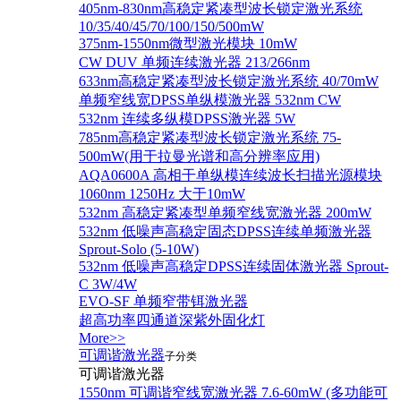
405nm-830nm高稳定紧凑型波长锁定激光系统
10/35/40/45/70/100/150/500mW
375nm-1550nm微型激光模块 10mW
CW DUV 单频连续激光器 213/266nm
633nm高稳定紧凑型波长锁定激光系统 40/70mW
单频窄线宽DPSS单纵模激光器 532nm CW
532nm 连续多纵模DPSS激光器 5W
785nm高稳定紧凑型波长锁定激光系统 75-
500mW(用于拉曼光谱和高分辨率应用)
AQA0600A 高相干单纵模连续波长扫描光源模块
1060nm 1250Hz 大于10mW
532nm 高稳定紧凑型单频窄线宽激光器 200mW
532nm 低噪声高稳定固态DPSS连续单频激光器
Sprout‐Solo (5-10W)
532nm 低噪声高稳定DPSS连续固体激光器 Sprout-
C 3W/4W
EVO-SF 单频窄带铒激光器
超高功率四通道深紫外固化灯
More>>
可调谐激光器
子分类
可调谐激光器
1550nm 可调谐窄线宽激光器 7.6-60mW (多功能可