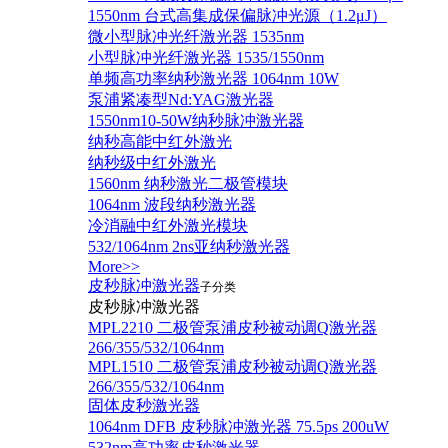
1550nm 台式高集成保偏脉冲光源（1.2μJ）
微小型脉冲光纤激光器 1535nm
小型脉冲光纤激光器 1535/1550nm
单频高功率纳秒激光器 1064nm 10W
泵浦紧凑型Nd:YAG激光器
1550nm10-50W纳秒脉冲激光器
纳秒高能中红外激光
纳秒级中红外激光
1560nm 纳秒激光二极管模块
1064nm 波段纳秒激光器
冷消融中红外激光模块
532/1064nm 2ns亚纳秒激光器
More>>
皮秒脉冲激光器
子分类
皮秒脉冲激光器
​MPL2210 二极管泵浦皮秒被动调Q激光器
266/355/532/1064nm
MPL1510 二极管泵浦皮秒被动调Q激光器
266/355/532/1064nm
固体皮秒激光器
1064nm DFB 皮秒脉冲激光器 75.5ps 200uW
532nm高功率皮秒激光器