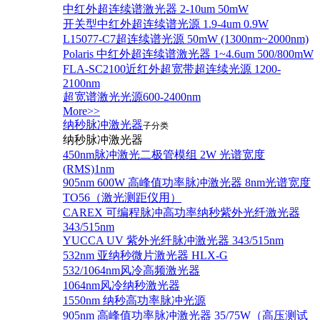
中红外超连续谱激光器 2-10um 50mW
开关型中红外超连续谱光源 1.9-4um 0.9W
L15077-C7超连续谱光源 50mW (1300nm~2000nm)
Polaris 中红外超连续谱激光器 1~4.6um 500/800mW
FLA-SC2100近红外超宽带超连续光源 1200-
2100nm
超宽谱激光光源600-2400nm
More>>
纳秒脉冲激光器
子分类
纳秒脉冲激光器
450nm脉冲激光二极管模组 2W 光谱宽度
(RMS)1nm
905nm 600W 高峰值功率脉冲激光器 8nm光谱宽度
TO56（激光测距仪用）
CAREX 可编程脉冲高功率纳秒紫外光纤激光器
343/515nm
YUCCA UV 紫外光纤脉冲激光器 343/515nm
532nm 亚纳秒微片激光器 HLX-G
532/1064nm风冷高频激光器
1064nm风冷纳秒激光器
1550nm 纳秒高功率脉冲光源
905nm 高峰值功率脉冲激光器 35/75W（高压测试