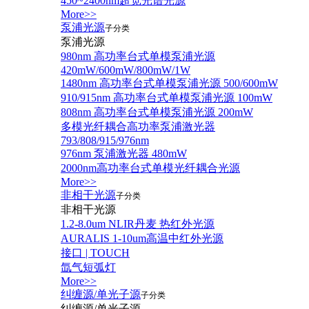
450~2400nm超宽光谱光源
More>>
泵浦光源
子分类
泵浦光源
980nm 高功率台式单模泵浦光源
420mW/600mW/800mW/1W
1480nm 高功率台式单模泵浦光源 500/600mW
910/915nm 高功率台式单模泵浦光源 100mW
808nm 高功率台式单模泵浦光源 200mW
多模光纤耦合高功率泵浦激光器
793/808/915/976nm
976nm 泵浦激光器 480mW
2000nm高功率台式单模光纤耦合光源
More>>
非相干光源
子分类
非相干光源
1.2-8.0um NLIR丹麦 热红外光源
AURALIS 1-10um高温中红外光源
接口 | TOUCH
氙气短弧灯
More>>
纠缠源/单光子源
子分类
纠缠源/单光子源