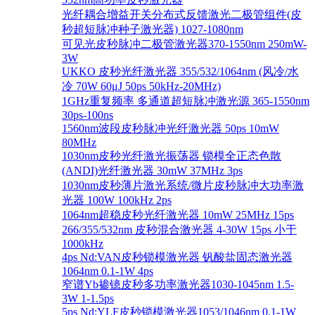
光纤耦合增益开关分布式反馈激光二极管组件(皮
秒超短脉冲种子激光器) 1027-1080nm
可见光皮秒脉冲二极管激光器370-1550nm 250mW-
3W
UKKO 皮秒光纤激光器 355/532/1064nm (风冷/水
冷 70W 60μJ 50ps 50kHz-20MHz)
1GHz重复频率 多通道超短脉冲激光源 365-1550nm
30ps-100ns
1560nm波段皮秒脉冲光纤激光器 50ps 10mW
80MHz
1030nm皮秒光纤激光振荡器 锁模全正态色散
(ANDI)光纤激光器 30mW 37MHz 3ps
1030nm皮秒薄片激光系统/微片皮秒脉冲大功率激
光器 100W 100kHz 2ps
1064nm超稳皮秒光纤激光器 10mW 25MHz 15ps
266/355/532nm 皮秒混合激光器 4-30W 15ps 小于
1000kHz
4ps Nd:VAN皮秒锁模激光器 钒酸盐固态激光器
1064nm 0.1-1W 4ps
窄谱Yb掺镱皮秒多功率激光器1030-1045nm 1.5-
3W 1-1.5ps
5ps Nd:YLF皮秒锁模激光器1053/1046nm 0.1-1W