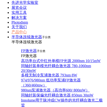
先进光学实验室
展览会议
实用工具
解决方案
Photodigm
关于我们
产品中心
半导体连续激光器
子分类
半导体连续激光器
FP激光器
子分类
FP激光器
高功率台式中红外单模FP光源 2000nm 10/15mW
同轴封装单模光纤耦合激光器 780-1060nm
20/30mW
多模无制冷泵浦激光器 793nm 8W
974/976/980nm 低功率泵浦FP激光器
（360/460mw）
980nm泵浦激光器（高功率600/ 800mW）
同轴封装保偏光纤耦合激光器 850nm 30mW
Innolume用于脉冲或CW操作的光纤耦合激光二极
管