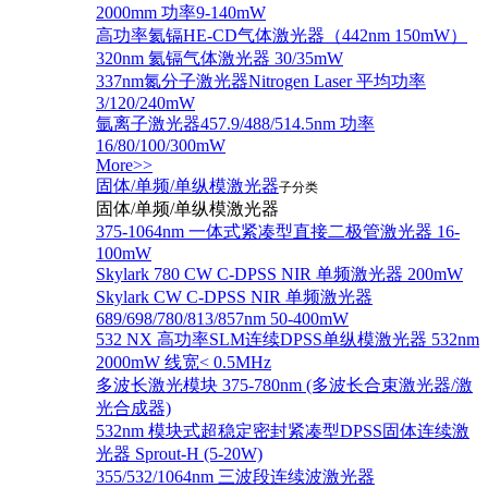
2000mm 功率9-140mW
高功率氦镉HE-CD气体激光器（442nm 150mW）
320nm 氦镉气体激光器 30/35mW
337nm氮分子激光器Nitrogen Laser 平均功率
3/120/240mW
氩离子激光器457.9/488/514.5nm 功率
16/80/100/300mW
More>>
固体/单频/单纵模激光器
子分类
固体/单频/单纵模激光器
375-1064nm 一体式紧凑型直接二极管激光器 16-
100mW
Skylark 780 CW C-DPSS NIR 单频激光器 200mW
Skylark CW C-DPSS NIR 单频激光器
689/698/780/813/857nm 50-400mW
532 NX 高功率SLM连续DPSS单纵模激光器 532nm
2000mW 线宽< 0.5MHz
多波长激光模块 375-780nm (多波长合束激光器/激
光合成器)
532nm 模块式超稳定密封紧凑型DPSS固体连续激
光器 Sprout-H (5-20W)
355/532/1064nm 三波段连续波激光器