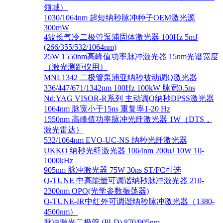
领域）
1030/1064nm 超短纳秒脉冲种子OEM激光源
300mW
4波长气冷二极管泵浦固体激光器 100Hz 5mJ
(266/355/532/1064nm)
25W 1550nm高峰值功率脉冲激光器 15nm光谱宽度
（激光测距仪用）
MNL1342 二极管泵浦亚纳秒被动调Q激光器
336/447/671/1342nm 100Hz 100kW 脉宽0.5ns
Nd:YAG VISOR-R系列 主动调Q纳秒DPSS激光器
1064nm 脉宽小于15ns 重复率1-20 Hz
1550nm 高峰值功率脉冲光纤激光器 1W（DTS，
激光雷达）
532/1064nm EVO-UC-NS 纳秒光纤激光器
UKKO 纳秒光纤激光器 1064nm 200uJ 10W 10-
1000kHz
905nm 脉冲激光器 75W 30ns ST/FC可选
Q-TUNE 中高能量可调谐纳秒脉冲激光器 210-
2300nm OPO(光学参数振荡器)
Q-TUNE-IR中红外可调谐纳秒脉冲激光器（1380-
4500nm）
脉冲激光二极管 (PLD) 870/905nm