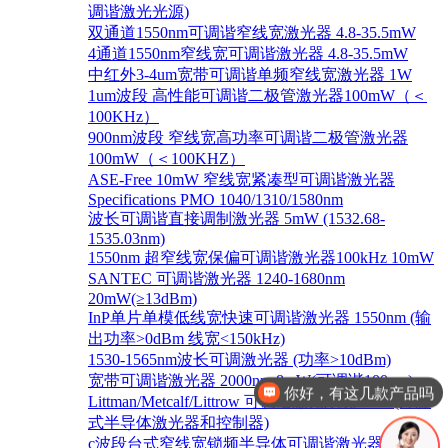
调谐激光光源)
双通道1550nm可调谐窄线宽激光器 4.8-35.5mW
4通道1550nm窄线宽可调谐激光器 4.8-35.5mW
中红外3-4um宽带可调谐单频窄线宽激光器 1W
1um波段 高性能可调谐二极管激光器100mW（＜
100KHz）
900nm波段 窄线宽高功率可调谐二极管激光器
100mW（＜100KHZ）
ASE-Free 10mW 窄线宽紧凑型可调谐激光器
Specifications PMO 1040/1310/1580nm
波长可调谐直接调制激光器 5mW (1532.68-
1535.03nm)
1550nm 超窄线宽保偏可调谐激光器100kHz 10mW
SANTEC 可调谐激光器 1240-1680nm
20mW(≥13dBm)
InP单片单模低线宽快速可调谐激光器 1550nm (输
出功率>0dBm 线宽<150kHz)
1530-1565nm波长可调激光器 (功率>10dBm)
宽带可调谐激光器 2000nm 8mW(可调谐100nm)
你好，有这几款产品吗
Littman/Metcalf/Littrow 可调谐激光系统 Lion (外腔
式半导体激光器和控制器)
c波段台式窄线宽锁频半导体可调谐激光器 1528-