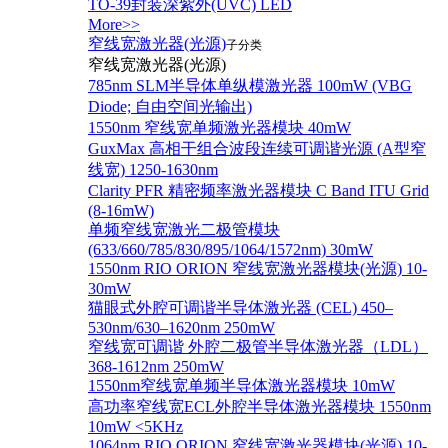
TO-39封装深紫外(UVC) LED
More>>
窄线宽激光器(光源)
子分类
窄线宽激光器(光源)
785nm SLM半导体单纵模激光器 100mW (VBG
Diode; 自由空间光输出)
1550nm 窄线宽单频激光器模块 40mW
GuxMax 高相干组合波段连续可调谐光源 (A型窄
线宽) 1250-1630nm
Clarity PFR 精密频率激光器模块 C Band ITU Grid
(8-16mW)
单频窄线宽激光二极管模块
(633/660/785/830/895/1064/1572nm) 30mW
1550nm RIO ORION 窄线宽激光器模块(光源) 10-
30mW
猫眼式外腔可调谐半导体激光器 (CEL) 450–
530nm/630–1620nm 250mW
窄线宽可调谐 外腔二极管半导体激光器（LDL）
368-1612nm 250mW
1550nm窄线宽单频半导体激光器模块 10mW
高功率窄线宽ECL外腔半导体激光器模块 1550nm
10mW <5KHz
1064nm RIO ORION 窄线宽激光器模块(光源) 10-