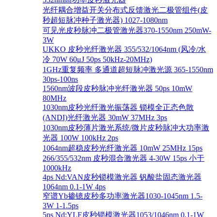
光纤耦合增益开关分布式反馈激光二极管组件(皮
秒超短脉冲种子激光器) 1027-1080nm
可见光皮秒脉冲二极管激光器370-1550nm 250mW-
3W
UKKO 皮秒光纤激光器 355/532/1064nm (风冷/水
冷 70W 60μJ 50ps 50kHz-20MHz)
1GHz重复频率 多通道超短脉冲激光源 365-1550nm
30ps-100ns
1560nm波段皮秒脉冲光纤激光器 50ps 10mW
80MHz
1030nm皮秒光纤激光振荡器 锁模全正态色散
(ANDI)光纤激光器 30mW 37MHz 3ps
1030nm皮秒薄片激光系统/微片皮秒脉冲大功率激
光器 100W 100kHz 2ps
1064nm超稳皮秒光纤激光器 10mW 25MHz 15ps
266/355/532nm 皮秒混合激光器 4-30W 15ps 小于
1000kHz
4ps Nd:VAN皮秒锁模激光器 钒酸盐固态激光器
1064nm 0.1-1W 4ps
窄谱Yb掺镱皮秒多功率激光器1030-1045nm 1.5-
3W 1-1.5ps
5ps Nd:YLF皮秒锁模激光器1053/1046nm 0.1-1W