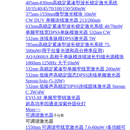
405nm-830nm高稳定紧凑型波长锁定激光系统
10/35/40/45/70/100/150/500mW
375nm-1550nm微型激光模块 10mW
CW DUV 单频连续激光器 213/266nm
633nm高稳定紧凑型波长锁定激光系统 40/70mW
单频窄线宽DPSS单纵模激光器 532nm CW
532nm 连续多纵模DPSS激光器 5W
785nm高稳定紧凑型波长锁定激光系统 75-
500mW(用于拉曼光谱和高分辨率应用)
AQA0600A 高相干单纵模连续波长扫描光源模块
1060nm 1250Hz 大于10mW
532nm 高稳定紧凑型单频窄线宽激光器 200mW
532nm 低噪声高稳定固态DPSS连续单频激光器
Sprout‐Solo (5-10W)
532nm 低噪声高稳定DPSS连续固体激光器 Sprout-
C 3W/4W
EVO-SF 单频窄带铒激光器
超高功率四通道深紫外固化灯
More>>
可调谐激光器
子分类
可调谐激光器
1550nm 可调谐窄线宽激光器 7.6-60mW (多功能可