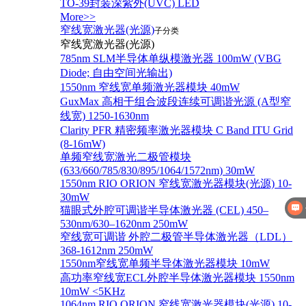
TO-39封装深紫外(UVC) LED
More>>
窄线宽激光器(光源)
子分类
窄线宽激光器(光源)
785nm SLM半导体单纵模激光器 100mW (VBG
Diode; 自由空间光输出)
1550nm 窄线宽单频激光器模块 40mW
GuxMax 高相干组合波段连续可调谐光源 (A型窄
线宽) 1250-1630nm
Clarity PFR 精密频率激光器模块 C Band ITU Grid
(8-16mW)
单频窄线宽激光二极管模块
(633/660/785/830/895/1064/1572nm) 30mW
1550nm RIO ORION 窄线宽激光器模块(光源) 10-
30mW
猫眼式外腔可调谐半导体激光器 (CEL) 450–
530nm/630–1620nm 250mW
窄线宽可调谐 外腔二极管半导体激光器（LDL）
368-1612nm 250mW
1550nm窄线宽单频半导体激光器模块 10mW
高功率窄线宽ECL外腔半导体激光器模块 1550nm
10mW <5KHz
1064nm RIO ORION 窄线宽激光器模块(光源) 10-