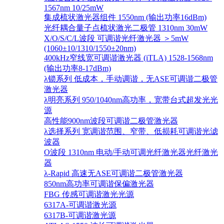
1567nm 10/25mW
集成梳状激光器组件 1550nm (输出功率16dBm)
光纤耦合量子点梳状激光二极管 1310nm 30mW
X/O/S/C/L波段 可调谐光纤激光器 ＞5mW
(1060±10/1310/1550±20nm)
400kHz窄线宽可调谐激光器 (iTLA) 1528-1568nm
(输出功率8-17dBm)
λ锁系列 低成本，手动调谐，无ASE可调谐二极管
激光器
λ明亮系列 950/1040nm高功率，宽带台式超发光光
源
高性能900nm波段可调谐二极管激光器
λ选择系列 宽调谐范围、窄带、低损耗可调谐光滤
波器
O波段 1310nm 电动/手动可调光纤激光器光纤激光
器
λ-Rapid 高速无ASE可调谐二极管激光器
850nm高功率可调谐保偏激光器
FBG 传感可调谐激光光源
6317A-可调谐激光源
6317B-可调谐激光源