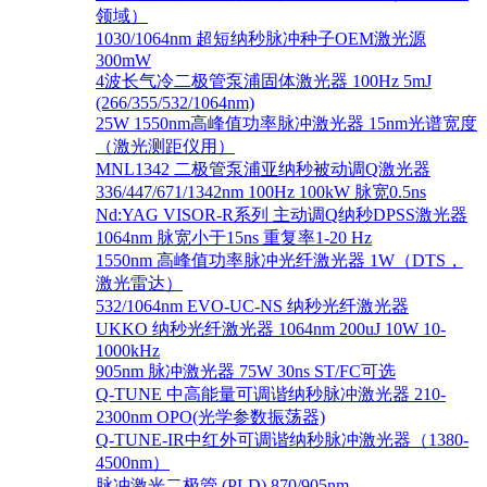
领域）
1030/1064nm 超短纳秒脉冲种子OEM激光源
300mW
4波长气冷二极管泵浦固体激光器 100Hz 5mJ
(266/355/532/1064nm)
25W 1550nm高峰值功率脉冲激光器 15nm光谱宽度
（激光测距仪用）
MNL1342 二极管泵浦亚纳秒被动调Q激光器
336/447/671/1342nm 100Hz 100kW 脉宽0.5ns
Nd:YAG VISOR-R系列 主动调Q纳秒DPSS激光器
1064nm 脉宽小于15ns 重复率1-20 Hz
1550nm 高峰值功率脉冲光纤激光器 1W（DTS，
激光雷达）
532/1064nm EVO-UC-NS 纳秒光纤激光器
UKKO 纳秒光纤激光器 1064nm 200uJ 10W 10-
1000kHz
905nm 脉冲激光器 75W 30ns ST/FC可选
Q-TUNE 中高能量可调谐纳秒脉冲激光器 210-
2300nm OPO(光学参数振荡器)
Q-TUNE-IR中红外可调谐纳秒脉冲激光器（1380-
4500nm）
脉冲激光二极管 (PLD) 870/905nm