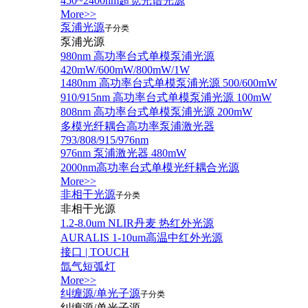
450~2400nm超宽光谱光源
More>>
泵浦光源
子分类
泵浦光源
980nm 高功率台式单模泵浦光源
420mW/600mW/800mW/1W
1480nm 高功率台式单模泵浦光源 500/600mW
910/915nm 高功率台式单模泵浦光源 100mW
808nm 高功率台式单模泵浦光源 200mW
多模光纤耦合高功率泵浦激光器
793/808/915/976nm
976nm 泵浦激光器 480mW
2000nm高功率台式单模光纤耦合光源
More>>
非相干光源
子分类
非相干光源
1.2-8.0um NLIR丹麦 热红外光源
AURALIS 1-10um高温中红外光源
接口 | TOUCH
氙气短弧灯
More>>
纠缠源/单光子源
子分类
纠缠源/单光子源