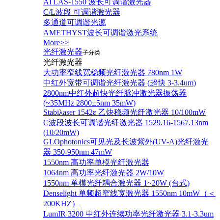
ATLAS-1550 波长可调谐激光器
C/L波段 可调谐激光器
多通道可调谐光源
AMETHYST波长可调谐激光系统
More>>
光纤激光器
子分类
光纤激光器
大功率窄线宽稳频光纤激光器 780nm 1W
中红外宽带可调谐光纤激光器 (超快 3-3.4um)
2800nm中红外超快光纤脉冲激光器振荡器
(~35MHz 2800±5nm 35mW)
Stabiλaser 1542ε 乙炔稳频光纤激光器 10/100mW
C波段波长可调谐光纤激光器 1529.16-1567.13nm
(10/20mW)
GLOphotonics可见光及长波紫外(UV-A)光纤激光
器 350-950nm 47mW
1550nm 高功率单模光纤激光器
1064nm 高功率光纤激光器 2W/10W
1550nm 单模光纤耦合激光器 1~20W (台式)
Denselight 单频超窄线宽激光器 1550nm 10mW（＜
200KHZ）
LumIR 3200 中红外连续功率光纤激光器 3.1-3.3um