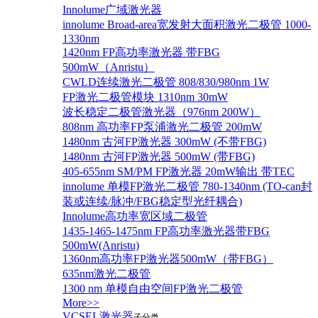
Innolume广域激光器
innolume Broad-area宽发射大面积激光二极管 1000-
1330nm
1420nm FP高功率激光器 带FBG
500mW（Anristu）
CWLD连续激光二极管 808/830/980nm 1W
FP激光二极管模块 1310nm 30mW
波长稳定二极管激光器（976nm 200W）
808nm 高功率FP泵浦激光二极管 200mW
1480nm 古河FP激光器 300mW (不带FBG)
1480nm 古河FP激光器 500mW (带FBG)
405-655nm SM/PM FP激光器 20mW输出 带TEC
innolume 单模FP激光二极管 780-1340nm (TO-can封
装或连续/脉冲/FBG稳定型光纤耦合)
Innolume高功率宽区域二极管
1435-1465-1475nm FP高功率激光器带FBG
500mW(Anristu)
1360nm高功率FP激光器500mW（带FBG）
635nm激光二极管
1300 nm 单模自由空间FP激光二极管
More>>
VCSEL激光器
子分类