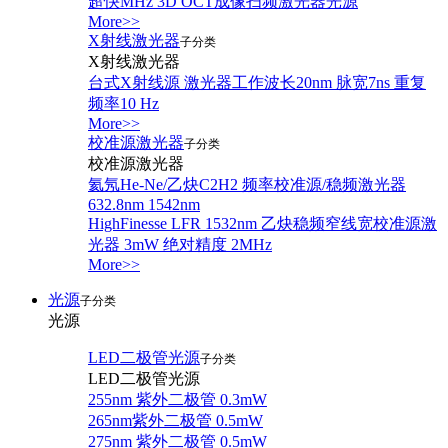
超快MHz 3D OCT成像扫频激光器光源
More>>
X射线激光器
子分类
X射线激光器
台式X射线源 激光器工作波长20nm 脉宽7ns 重复
频率10 Hz
More>>
校准源激光器
子分类
校准源激光器
氦氖He-Ne/乙炔C2H2 频率校准源/稳频激光器
632.8nm 1542nm
HighFinesse LFR 1532nm 乙炔稳频窄线宽校准源激
光器 3mW 绝对精度 2MHz
More>>
光源
子分类
光源
LED二极管光源
子分类
LED二极管光源
255nm 紫外二极管 0.3mW
265nm紫外二极管 0.5mW
275nm 紫外二极管 0.5mW