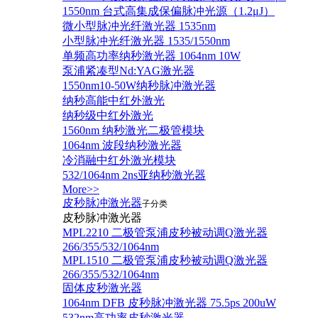
1550nm 台式高集成保偏脉冲光源（1.2μJ）
微小型脉冲光纤激光器 1535nm
小型脉冲光纤激光器 1535/1550nm
单频高功率纳秒激光器 1064nm 10W
泵浦紧凑型Nd:YAG激光器
1550nm10-50W纳秒脉冲激光器
纳秒高能中红外激光
纳秒级中红外激光
1560nm 纳秒激光二极管模块
1064nm 波段纳秒激光器
冷消融中红外激光模块
532/1064nm 2ns亚纳秒激光器
More>>
皮秒脉冲激光器
子分类
皮秒脉冲激光器
​MPL2210 二极管泵浦皮秒被动调Q激光器
266/355/532/1064nm
MPL1510 二极管泵浦皮秒被动调Q激光器
266/355/532/1064nm
固体皮秒激光器
1064nm DFB 皮秒脉冲激光器 75.5ps 200uW
532nm高功率皮秒激光器