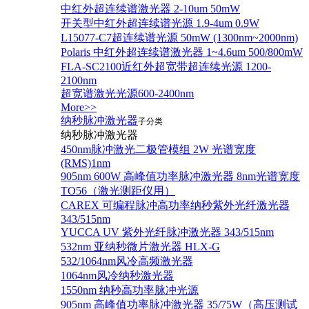
中红外超连续谱激光器 2-10um 50mW
开关型中红外超连续谱光源 1.9-4um 0.9W
L15077-C7超连续谱光源 50mW (1300nm~2000nm)
Polaris 中红外超连续谱激光器 1~4.6um 500/800mW
FLA-SC2100近红外超宽带超连续光源 1200-
2100nm
超宽谱激光光源600-2400nm
More>>
纳秒脉冲激光器
子分类
纳秒脉冲激光器
450nm脉冲激光二极管模组 2W 光谱宽度
(RMS)1nm
905nm 600W 高峰值功率脉冲激光器 8nm光谱宽度
TO56（激光测距仪用）
CAREX 可编程脉冲高功率纳秒紫外光纤激光器
343/515nm
YUCCA UV 紫外光纤脉冲激光器 343/515nm
532nm 亚纳秒微片激光器 HLX-G
532/1064nm风冷高频激光器
1064nm风冷纳秒激光器
1550nm 纳秒高功率脉冲光源
905nm 高峰值功率脉冲激光器 35/75W（高压测试