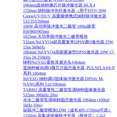
1064nm亚纳秒微芯片脉冲激光器 HLX-I
1550nm 纳秒脉冲光纤激光器（用于DTS) 50W
Green/UV/DUV 高重频便携式纳秒脉冲激光器
532/355/266nm
100W 高功率脉冲激光二极管 100ns脉宽
850/860/905nm
1625nm 大功率脉冲激光二极管模块
532nm Nd:YVO4超高重复率DPSS调Q激光器 25W
15ns 500kHz
1064nm Nd:YVO4高能紧凑型DPSS激光器 20W 17-
35ns 20-250kHz
纳秒Nd:YAG毫焦耳激光头1064nm
亚纳秒被动调Q微芯片固态激光器 ,PULSELAS®-P
系列 1064nm
Nd:YAG 纳秒调Q固体脉冲激光器 DPSSL M-
NANO系列 532/1064nm
TARBO 高重复性二极管泵浦纳秒固体激光器
532nm 300kHz 20ns
水冷二极管泵浦纳秒固态激光器 1064nm (100mJ
1kHz 10ns)
短脉冲二极管模块LDM（波长405-1550nm可选）
1550nm 高集成保偏脉冲光源（模块式）1.2μJ