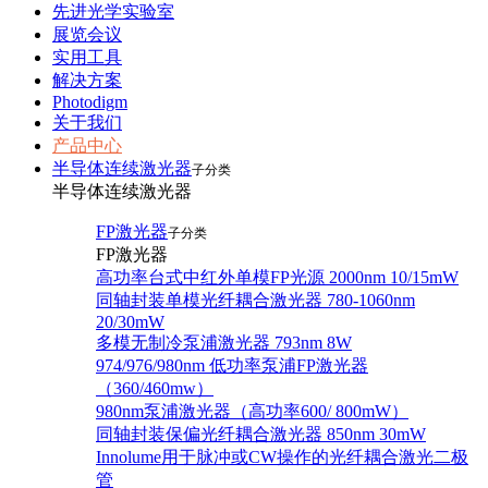
先进光学实验室
展览会议
实用工具
解决方案
Photodigm
关于我们
产品中心
半导体连续激光器
子分类
半导体连续激光器
FP激光器
子分类
FP激光器
高功率台式中红外单模FP光源 2000nm 10/15mW
同轴封装单模光纤耦合激光器 780-1060nm
20/30mW
多模无制冷泵浦激光器 793nm 8W
974/976/980nm 低功率泵浦FP激光器
（360/460mw）
980nm泵浦激光器（高功率600/ 800mW）
同轴封装保偏光纤耦合激光器 850nm 30mW
Innolume用于脉冲或CW操作的光纤耦合激光二极
管