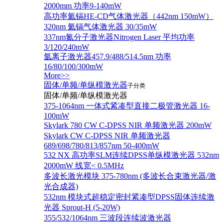
2000mm 功率9-140mW
高功率氦镉HE-CD气体激光器（442nm 150mW）
320nm 氦镉气体激光器 30/35mW
337nm氮分子激光器Nitrogen Laser 平均功率
3/120/240mW
氩离子激光器457.9/488/514.5nm 功率
16/80/100/300mW
More>>
固体/单频/单纵模激光器
子分类
固体/单频/单纵模激光器
375-1064nm 一体式紧凑型直接二极管激光器 16-
100mW
Skylark 780 CW C-DPSS NIR 单频激光器 200mW
Skylark CW C-DPSS NIR 单频激光器
689/698/780/813/857nm 50-400mW
532 NX 高功率SLM连续DPSS单纵模激光器 532nm
2000mW 线宽< 0.5MHz
多波长激光模块 375-780nm (多波长合束激光器/激
光合成器)
532nm 模块式超稳定密封紧凑型DPSS固体连续激
光器 Sprout-H (5-20W)
355/532/1064nm 三波段连续波激光器