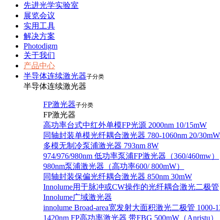
先进光学实验室
展览会议
实用工具
解决方案
Photodigm
关于我们
产品中心
半导体连续激光器
子分类
半导体连续激光器
FP激光器
子分类
FP激光器
高功率台式中红外单模FP光源 2000nm 10/15mW
同轴封装单模光纤耦合激光器 780-1060nm 20/30mW
多模无制冷泵浦激光器 793nm 8W
974/976/980nm 低功率泵浦FP激光器（360/460mw）
980nm泵浦激光器（高功率600/ 800mW）
同轴封装保偏光纤耦合激光器 850nm 30mW
Innolume用于脉冲或CW操作的光纤耦合激光二极管
Innolume广域激光器
innolume Broad-area宽发射大面积激光二极管 1000-1
1420nm FP高功率激光器 带FBG 500mW（Anristu）