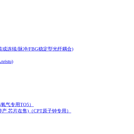
-can封装或连续/脉冲/FBG稳定型光纤耦合)
istu)
LAS氧气专用TO5）
二极管已停产 芯片在售)（CPT原子钟专用）