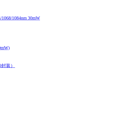
068/1084nm 30mW
0mW)
39封装）