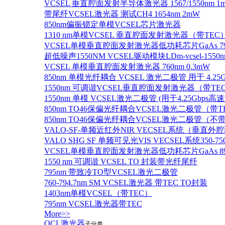
VCSEL 垂直腔面发射半导体激光器 1567/1550nm 1
带尾纤VCSEL激光器 测试CH4 1654nm 2mW
850nm偏振锁定单模VCSEL芯片激光器
1310 nm单模VCSEL 垂直腔面发射激光器（带TEC
VCSEL单模垂直腔面发射激光器低功耗芯片GaAs 795n
超低噪声1550NM VCSEL驱动模块LDm-vcsel-1550n
VCSEL 单模垂直腔面发射激光器 760nm 0.3mW
850nm 单模光纤耦合 VCSEL 激光二极管 用于 4.25
1550nm 可调谐VCSEL垂直腔面发射激光器（带T
1550nm 单模 VCSEL激光二极管 (用于4.25Gbps高
850nm TO46保偏光纤耦合VCSEL激光二极管（带T
850nm TO46保偏光纤耦合VCSEL激光二极管（不带
VALO-SF-单频近红外NIR VECSEL系统（垂直
VALO SHG SF 单频可见光VIS VECSEL系统35
VCSEL单模垂直腔面发射激光器低功耗芯片GaAs 894.6
1550 nm 可调谐 VCSEL TO 封装带光纤尾纤
795nm 带致冷TO型VCSEL激光二极管
760-794.7nm SM VCSEL激光器 带TEC TO封装
1403nm单模VCSEL（带TEC）
795nm VCSEL激光器带TEC
More>>
QCL激光器
子分类