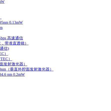
mW
）
m 0.13mW
m
Gbps 高速通信
EC，带准直透镜）
速通信)
EC）
TEC）
外腔面发射激光器）
0-750nm（垂直外腔面发射激光器）
 nm 0.2mW