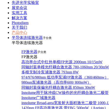
先进光学实验室
展览会议
实用工具
解决方案
Photodigm
关于我们
产品中心
半导体连续激光器
子分类
半导体连续激光器
FP激光器
子分类
FP激光器
高功率台式中红外单模FP光源 2000nm 10/15mW
同轴封装单模光纤耦合激光器 780-1060nm 20/30mW
多模无制冷泵浦激光器 793nm 8W
974/976/980nm 低功率泵浦FP激光器（360/460mw）
980nm泵浦激光器（高功率600/ 800mW）
同轴封装保偏光纤耦合激光器 850nm 30mW
Innolume用于脉冲或CW操作的光纤耦合激光二极管
Innolume广域激光器
innolume Broad-area宽发射大面积激光二极管 1000-1
1420nm FP高功率激光器 带FBG 500mW（Anristu）