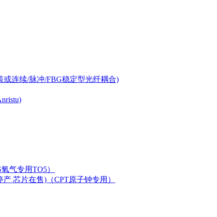
-can封装或连续/脉冲/FBG稳定型光纤耦合)
istu)
LAS氧气专用TO5）
二极管已停产 芯片在售)（CPT原子钟专用）