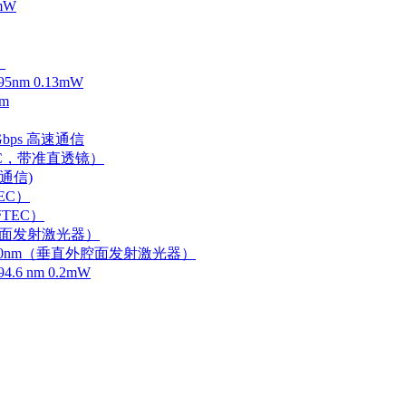
mW
）
m 0.13mW
m
Gbps 高速通信
EC，带准直透镜）
速通信)
EC）
TEC）
外腔面发射激光器）
0-750nm（垂直外腔面发射激光器）
 nm 0.2mW