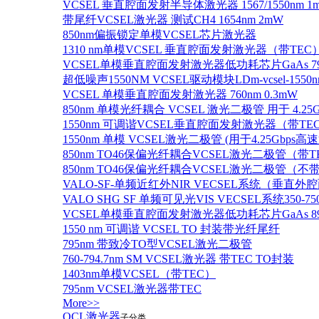
VCSEL 垂直腔面发射半导体激光器 1567/1550nm 1
带尾纤VCSEL激光器 测试CH4 1654nm 2mW
850nm偏振锁定单模VCSEL芯片激光器
1310 nm单模VCSEL 垂直腔面发射激光器（带TEC
VCSEL单模垂直腔面发射激光器低功耗芯片GaAs 795n
超低噪声1550NM VCSEL驱动模块LDm-vcsel-1550n
VCSEL 单模垂直腔面发射激光器 760nm 0.3mW
850nm 单模光纤耦合 VCSEL 激光二极管 用于 4.25
1550nm 可调谐VCSEL垂直腔面发射激光器（带T
1550nm 单模 VCSEL激光二极管 (用于4.25Gbps高
850nm TO46保偏光纤耦合VCSEL激光二极管（带T
850nm TO46保偏光纤耦合VCSEL激光二极管（不带
VALO-SF-单频近红外NIR VECSEL系统（垂直
VALO SHG SF 单频可见光VIS VECSEL系统35
VCSEL单模垂直腔面发射激光器低功耗芯片GaAs 894.6
1550 nm 可调谐 VCSEL TO 封装带光纤尾纤
795nm 带致冷TO型VCSEL激光二极管
760-794.7nm SM VCSEL激光器 带TEC TO封装
1403nm单模VCSEL（带TEC）
795nm VCSEL激光器带TEC
More>>
QCL激光器
子分类