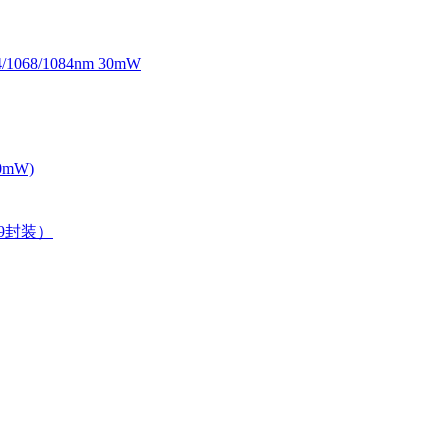
068/1084nm 30mW
0mW)
39封装）