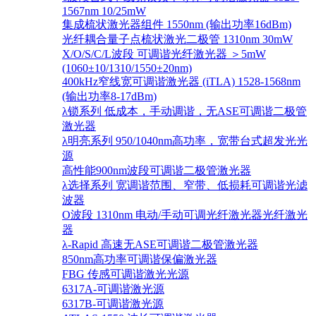
1567nm 10/25mW
集成梳状激光器组件 1550nm (输出功率16dBm)
光纤耦合量子点梳状激光二极管 1310nm 30mW
X/O/S/C/L波段 可调谐光纤激光器 ＞5mW
(1060±10/1310/1550±20nm)
400kHz窄线宽可调谐激光器 (iTLA) 1528-1568nm
(输出功率8-17dBm)
λ锁系列 低成本，手动调谐，无ASE可调谐二极管
激光器
λ明亮系列 950/1040nm高功率，宽带台式超发光光
源
高性能900nm波段可调谐二极管激光器
λ选择系列 宽调谐范围、窄带、低损耗可调谐光滤
波器
O波段 1310nm 电动/手动可调光纤激光器光纤激光
器
λ-Rapid 高速无ASE可调谐二极管激光器
850nm高功率可调谐保偏激光器
FBG 传感可调谐激光光源
6317A-可调谐激光源
6317B-可调谐激光源