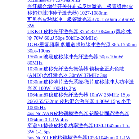
光纤耦合增益开关分布式反馈激光二极管组件(皮
秒超短脉冲种子激光器) 1027-1080nm
可见光皮秒脉冲二极管激光器370-1550nm 250mW-
3W
UKKO 皮秒光纤激光器 355/532/1064nm (风冷/水
冷 70W 60μJ 50ps 50kHz-20MHz)
1GHz重复频率 多通道超短脉冲激光源 365-1550nm
30ps-100ns
1560nm波段皮秒脉冲光纤激光器 50ps 10mW
80MHz
1030nm皮秒光纤激光振荡器 锁模全正态色散
(ANDI)光纤激光器 30mW 37MHz 3ps
1030nm皮秒薄片激光系统/微片皮秒脉冲大功率激
光器 100W 100kHz 2ps
1064nm超稳皮秒光纤激光器 10mW 25MHz 15ps
266/355/532nm 皮秒混合激光器 4-30W 15ps 小于
1000kHz
4ps Nd:VAN皮秒锁模激光器 钒酸盐固态激光器
1064nm 0.1-1W 4ps
窄谱Yb掺镱皮秒多功率激光器1030-1045nm 1.5-
3W 1-1.5ps
5ps Nd:YLF皮秒锁模激光器1053/1046nm 0.1-1W