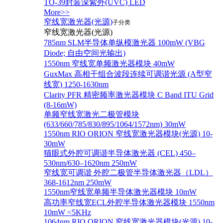
TO-39封装深紫外(UVC) LED
More>>
窄线宽激光器(光源)
子分类
窄线宽激光器(光源)
785nm SLM半导体单纵模激光器 100mW (VBG
Diode; 自由空间光输出)
1550nm 窄线宽单频激光器模块 40mW
GuxMax 高相干组合波段连续可调谐光源 (A型窄
线宽) 1250-1630nm
Clarity PFR 精密频率激光器模块 C Band ITU Grid
(8-16mW)
单频窄线宽激光二极管模块
(633/660/785/830/895/1064/1572nm) 30mW
1550nm RIO ORION 窄线宽激光器模块(光源) 10-
30mW
猫眼式外腔可调谐半导体激光器 (CEL) 450–
530nm/630–1620nm 250mW
窄线宽可调谐 外腔二极管半导体激光器（LDL）
368-1612nm 250mW
1550nm窄线宽单频半导体激光器模块 10mW
高功率窄线宽ECL外腔半导体激光器模块 1550nm
10mW <5KHz
1064nm RIO ORION 窄线宽激光器模块(光源) 10-