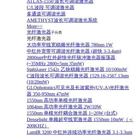
ATLAS-1550 波长可调谐激光器
C/L波段 可调谐激光器
多通道可调谐光源
AMETHYST波长可调谐激光系统
More>>
光纤激光器
子分类
光纤激光器
大功率窄线宽稳频光纤激光器 780nm 1W
中红外宽带可调谐光纤激光器 (超快 3-3.4um)
2800nm中红外超快光纤脉冲激光器振荡器
(~35MHz 2800±5nm 35mW)
Stabiλaser 1542ε 乙炔稳频光纤激光器 10/100mW
C波段波长可调谐光纤激光器 1529.16-1567.13nm
(10/20mW)
GLOphotonics可见光及长波紫外(UV-A)光纤激光
器 350-950nm 47mW
1550nm 高功率单模光纤激光器
1064nm 高功率光纤激光器 2W/10W
1550nm 单模光纤耦合激光器 1~20W (台式)
Denselight 单频超窄线宽激光器 1550nm 10mW（＜
200KHZ）
LumIR 3200 中红外连续功率光纤激光器 3.1-3.3um