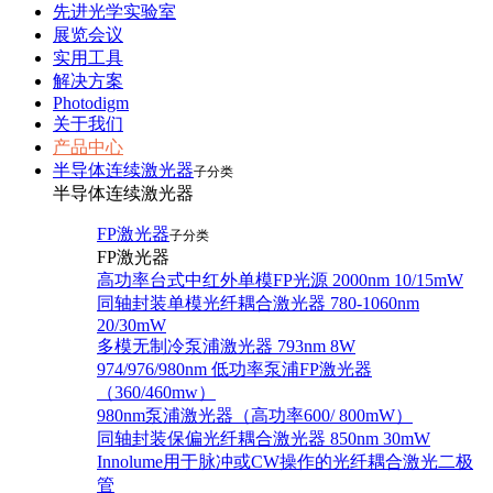
先进光学实验室
展览会议
实用工具
解决方案
Photodigm
关于我们
产品中心
半导体连续激光器
子分类
半导体连续激光器
FP激光器
子分类
FP激光器
高功率台式中红外单模FP光源 2000nm 10/15mW
同轴封装单模光纤耦合激光器 780-1060nm
20/30mW
多模无制冷泵浦激光器 793nm 8W
974/976/980nm 低功率泵浦FP激光器
（360/460mw）
980nm泵浦激光器（高功率600/ 800mW）
同轴封装保偏光纤耦合激光器 850nm 30mW
Innolume用于脉冲或CW操作的光纤耦合激光二极
管