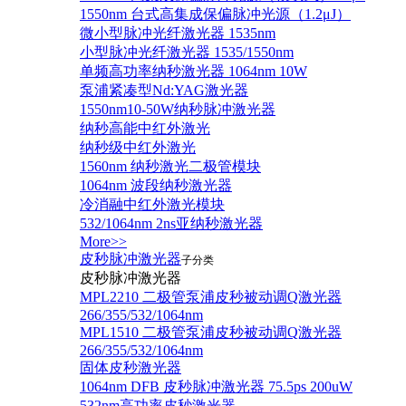
1550nm 台式高集成保偏脉冲光源（1.2μJ）
微小型脉冲光纤激光器 1535nm
小型脉冲光纤激光器 1535/1550nm
单频高功率纳秒激光器 1064nm 10W
泵浦紧凑型Nd:YAG激光器
1550nm10-50W纳秒脉冲激光器
纳秒高能中红外激光
纳秒级中红外激光
1560nm 纳秒激光二极管模块
1064nm 波段纳秒激光器
冷消融中红外激光模块
532/1064nm 2ns亚纳秒激光器
More>>
皮秒脉冲激光器
子分类
皮秒脉冲激光器
​MPL2210 二极管泵浦皮秒被动调Q激光器
266/355/532/1064nm
MPL1510 二极管泵浦皮秒被动调Q激光器
266/355/532/1064nm
固体皮秒激光器
1064nm DFB 皮秒脉冲激光器 75.5ps 200uW
532nm高功率皮秒激光器