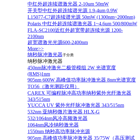
中红外超连续谱激光器 2-10um 50mW
开关型中红外超连续谱光源 1.9-4um 0.9W
L15077-C7超连续谱光源 50mW (1300nm~2000nm)
Polaris 中红外超连续谱激光器 1~4.6um 500/800mW
FLA-SC2100近红外超宽带超连续光源 1200-
2100nm
超宽谱激光光源600-2400nm
More>>
纳秒脉冲激光器
子分类
纳秒脉冲激光器
450nm脉冲激光二极管模组 2W 光谱宽度
(RMS)1nm
905nm 600W 高峰值功率脉冲激光器 8nm光谱宽度
TO56（激光测距仪用）
CAREX 可编程脉冲高功率纳秒紫外光纤激光器
343/515nm
YUCCA UV 紫外光纤脉冲激光器 343/515nm
532nm 亚纳秒微片激光器 HLX-G
532/1064nm风冷高频激光器
1064nm风冷纳秒激光器
1550nm 纳秒高功率脉冲光源
905nm 高峰值功率脉冲激光器 35/75W（高压测试