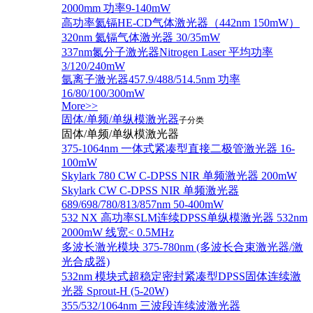
2000mm 功率9-140mW
高功率氦镉HE-CD气体激光器（442nm 150mW）
320nm 氦镉气体激光器 30/35mW
337nm氮分子激光器Nitrogen Laser 平均功率
3/120/240mW
氩离子激光器457.9/488/514.5nm 功率
16/80/100/300mW
More>>
固体/单频/单纵模激光器
子分类
固体/单频/单纵模激光器
375-1064nm 一体式紧凑型直接二极管激光器 16-
100mW
Skylark 780 CW C-DPSS NIR 单频激光器 200mW
Skylark CW C-DPSS NIR 单频激光器
689/698/780/813/857nm 50-400mW
532 NX 高功率SLM连续DPSS单纵模激光器 532nm
2000mW 线宽< 0.5MHz
多波长激光模块 375-780nm (多波长合束激光器/激
光合成器)
532nm 模块式超稳定密封紧凑型DPSS固体连续激
光器 Sprout-H (5-20W)
355/532/1064nm 三波段连续波激光器