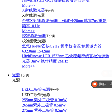
超快MHz 3D OCT成像扫频激光器光源
More>>
X射线激光器
子分类
X射线激光器
台式X射线源 激光器工作波长20nm 脉宽7ns 重复
频率10 Hz
More>>
校准源激光器
子分类
校准源激光器
氦氖He-Ne/乙炔C2H2 频率校准源/稳频激光器
632.8nm 1542nm
HighFinesse LFR 1532nm 乙炔稳频窄线宽校准源激
光器 3mW 绝对精度 2MHz
More>>
光源
子分类
光源
你好，
LED二极管光源
子分类
LED二极管光源
255nm 紫外二极管 0.3mW
265nm紫外二极管 0.5mW
275nm 紫外二极管 0.5mW