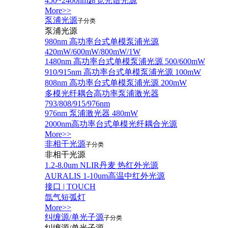
450~2400nm超宽光谱光源
More>>
泵浦光源
子分类
泵浦光源
980nm 高功率台式单模泵浦光源
420mW/600mW/800mW/1W
1480nm 高功率台式单模泵浦光源 500/600mW
910/915nm 高功率台式单模泵浦光源 100mW
808nm 高功率台式单模泵浦光源 200mW
多模光纤耦合高功率泵浦激光器
793/808/915/976nm
976nm 泵浦激光器 480mW
2000nm高功率台式单模光纤耦合光源
More>>
非相干光源
子分类
非相干光源
1.2-8.0um NLIR丹麦 热红外光源
AURALIS 1-10um高温中红外光源
接口 | TOUCH
氙气短弧灯
More>>
纠缠源/单光子源
子分类
纠缠源/单光子源