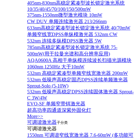
405nm-830nm高稳定紧凑型波长锁定激光系统
10/35/40/45/70/100/150/500mW
375nm-1550nm微型激光模块 10mW
CW DUV 单频连续激光器 213/266nm
633nm高稳定紧凑型波长锁定激光系统 40/70mW
单频窄线宽DPSS单纵模激光器 532nm CW
532nm 连续多纵模DPSS激光器 5W
785nm高稳定紧凑型波长锁定激光系统 75-
500mW(用于拉曼光谱和高分辨率应用)
AQA0600A 高相干单纵模连续波长扫描光源模块
1060nm 1250Hz 大于10mW
532nm 高稳定紧凑型单频窄线宽激光器 200mW
532nm 低噪声高稳定固态DPSS连续单频激光器
Sprout‐Solo (5-10W)
532nm 低噪声高稳定DPSS连续固体激光器 Sprout-
C 3W/4W
EVO-SF 单频窄带铒激光器
超高功率四通道深紫外固化灯
More>>
可调谐激光器
子分类
可调谐激光器
1550nm 可调谐窄线宽激光器 7.6-60mW (多功能可