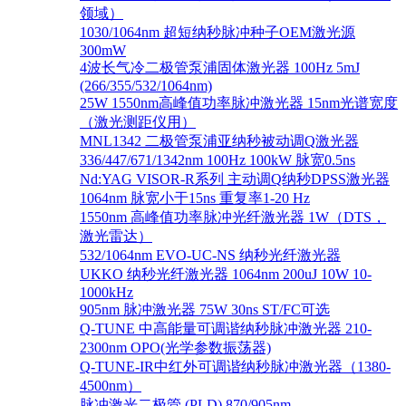
领域）
1030/1064nm 超短纳秒脉冲种子OEM激光源
300mW
4波长气冷二极管泵浦固体激光器 100Hz 5mJ
(266/355/532/1064nm)
25W 1550nm高峰值功率脉冲激光器 15nm光谱宽度
（激光测距仪用）
MNL1342 二极管泵浦亚纳秒被动调Q激光器
336/447/671/1342nm 100Hz 100kW 脉宽0.5ns
Nd:YAG VISOR-R系列 主动调Q纳秒DPSS激光器
1064nm 脉宽小于15ns 重复率1-20 Hz
1550nm 高峰值功率脉冲光纤激光器 1W（DTS，
激光雷达）
532/1064nm EVO-UC-NS 纳秒光纤激光器
UKKO 纳秒光纤激光器 1064nm 200uJ 10W 10-
1000kHz
905nm 脉冲激光器 75W 30ns ST/FC可选
Q-TUNE 中高能量可调谐纳秒脉冲激光器 210-
2300nm OPO(光学参数振荡器)
Q-TUNE-IR中红外可调谐纳秒脉冲激光器（1380-
4500nm）
脉冲激光二极管 (PLD) 870/905nm