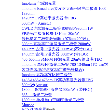
Innolume广域激光器
innolume Broad-area宽发射大面积激光二极管 1000-
1330nm
1420nm FP高功率激光器 带FBG
500mW（Anristu）
CWLD连续激光二极管 808/830/980nm 1W
FP激光二极管模块 1310nm 30mW
波长稳定二极管激光器（976nm 200W）
808nm 高功率FP泵浦激光二极管 200mW
1480nm 古河FP激光器 300mW (不带FBG)
1480nm 古河FP激光器 500mW (带FBG)
405-655nm SM/PM FP激光器 20mW输出 带TEC
innolume 单模FP激光二极管 780-1340nm (TO-can封
装或连续/脉冲/FBG稳定型光纤耦合)
Innolume高功率宽区域二极管
1435-1465-1475nm FP高功率激光器带FBG
500mW(Anristu)
1360nm高功率FP激光器500mW（带FBG）
635nm激光二极管
1300 nm 单模自由空间FP激光二极管
More>>
VCSEL激光器
子分类