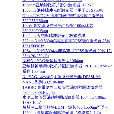
1064nm亚纳秒微芯片脉冲激光器 HLX-I
1550nm 纳秒脉冲光纤激光器（用于DTS) 50W
Green/UV/DUV 高重频便携式纳秒脉冲激光器
532/355/266nm
100W 高功率脉冲激光二极管 100ns脉宽
850/860/905nm
1625nm 大功率脉冲激光二极管模块
532nm Nd:YVO4超高重复率DPSS调Q激光器 25W
15ns 500kHz
1064nm Nd:YVO4高能紧凑型DPSS激光器 20W 17-
35ns 20-250kHz
纳秒Nd:YAG毫焦耳激光头1064nm
亚纳秒被动调Q微芯片固态激光器 ,PULSELAS®-P
系列 1064nm
Nd:YAG 纳秒调Q固体脉冲激光器 DPSSL M-
NANO系列 532/1064nm
TARBO 高重复性二极管泵浦纳秒固体激光器
532nm 300kHz 20ns
水冷二极管泵浦纳秒固态激光器 1064nm (100mJ
1kHz 10ns)
短脉冲二极管模块LDM（波长405-1550nm可选）
1550nm 高集成保偏脉冲光源（模块式）1.2μJ