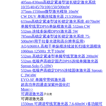
405nm-830nm高稳定紧凑型波长锁定激光系统
10/35/40/45/70/100/150/500mW
375nm-1550nm微型激光模块 10mW
CW DUV 单频连续激光器 213/266nm
633nm高稳定紧凑型波长锁定激光系统 40/70mW
单频窄线宽DPSS单纵模激光器 532nm CW
532nm 连续多纵模DPSS激光器 5W
785nm高稳定紧凑型波长锁定激光系统 75-
500mW(用于拉曼光谱和高分辨率应用)
AQA0600A 高相干单纵模连续波长扫描光源模块
1060nm 1250Hz 大于10mW
532nm 高稳定紧凑型单频窄线宽激光器 200mW
532nm 低噪声高稳定固态DPSS连续单频激光器
Sprout‐Solo (5-10W)
532nm 低噪声高稳定DPSS连续固体激光器 Sprout-
C 3W/4W
EVO-SF 单频窄带铒激光器
超高功率四通道深紫外固化灯
More>>
可调谐激光器
子分类
可调谐激光器
1550nm 可调谐窄线宽激光器 7.6-60mW (多功能可