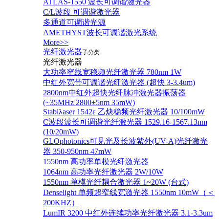
ATLAS-1550 波长可调谐激光器
C/L波段 可调谐激光器
多通道可调谐光源
AMETHYST波长可调谐激光系统
More>>
光纤激光器
子分类
光纤激光器
大功率窄线宽稳频光纤激光器 780nm 1W
中红外宽带可调谐光纤激光器 (超快 3-3.4um)
2800nm中红外超快光纤脉冲激光器振荡器
(~35MHz 2800±5nm 35mW)
Stabiλaser 1542ε 乙炔稳频光纤激光器 10/100mW
C波段波长可调谐光纤激光器 1529.16-1567.13nm
(10/20mW)
GLOphotonics可见光及长波紫外(UV-A)光纤激光
器 350-950nm 47mW
1550nm 高功率单模光纤激光器
1064nm 高功率光纤激光器 2W/10W
1550nm 单模光纤耦合激光器 1~20W (台式)
Denselight 单频超窄线宽激光器 1550nm 10mW（＜
200KHZ）
LumIR 3200 中红外连续功率光纤激光器 3.1-3.3um