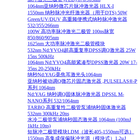
1064nm亚纳秒微芯片脉冲激光器 HLX-I
1550nm 纳秒脉冲光纤激光器（用于DTS) 50W
Green/UV/DUV 高重频便携式纳秒脉冲激光器
532/355/266nm
100W 高功率脉冲激光二极管 100ns脉宽
850/860/905nm
1625nm 大功率脉冲激光二极管模块
532nm Nd:YVO4超高重复率DPSS调Q激光器 25W
15ns 500kHz
1064nm Nd:YVO4高能紧凑型DPSS激光器 20W 17-
35ns 20-250kHz
纳秒Nd:YAG毫焦耳激光头1064nm
亚纳秒被动调Q微芯片固态激光器 ,PULSELAS®-P
系列 1064nm
Nd:YAG 纳秒调Q固体脉冲激光器 DPSSL M-
NANO系列 532/1064nm
TARBO 高重复性二极管泵浦纳秒固体激光器
532nm 300kHz 20ns
水冷二极管泵浦纳秒固态激光器 1064nm (100mJ
1kHz 10ns)
短脉冲二极管模块LDM（波长405-1550nm可选）
1550nm 高集成保偏脉冲光源（模块式）1.2μJ