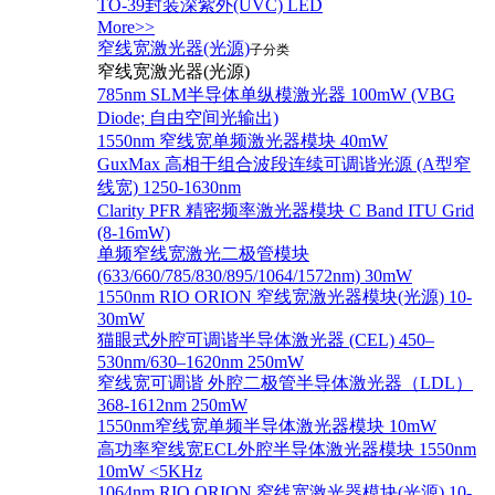
TO-39封装深紫外(UVC) LED
More>>
窄线宽激光器(光源)
子分类
窄线宽激光器(光源)
785nm SLM半导体单纵模激光器 100mW (VBG
Diode; 自由空间光输出)
1550nm 窄线宽单频激光器模块 40mW
GuxMax 高相干组合波段连续可调谐光源 (A型窄
线宽) 1250-1630nm
Clarity PFR 精密频率激光器模块 C Band ITU Grid
(8-16mW)
单频窄线宽激光二极管模块
(633/660/785/830/895/1064/1572nm) 30mW
1550nm RIO ORION 窄线宽激光器模块(光源) 10-
30mW
猫眼式外腔可调谐半导体激光器 (CEL) 450–
530nm/630–1620nm 250mW
窄线宽可调谐 外腔二极管半导体激光器（LDL）
368-1612nm 250mW
1550nm窄线宽单频半导体激光器模块 10mW
高功率窄线宽ECL外腔半导体激光器模块 1550nm
10mW <5KHz
1064nm RIO ORION 窄线宽激光器模块(光源) 10-