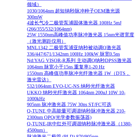
领域）
1030/1064nm 超短纳秒脉冲种子OEM激光源
300mW
4波长气冷二极管泵浦固体激光器 100Hz 5mJ
(266/355/532/1064nm)
25W 1550nm高峰值功率脉冲激光器 15nm光谱宽度
（激光测距仪用）
MNL1342 二极管泵浦亚纳秒被动调Q激光器
336/447/671/1342nm 100Hz 100kW 脉宽0.5ns
Nd:YAG VISOR-R系列 主动调Q纳秒DPSS激光器
1064nm 脉宽小于15ns 重复率1-20 Hz
1550nm 高峰值功率脉冲光纤激光器 1W（DTS，
激光雷达）
532/1064nm EVO-UC-NS 纳秒光纤激光器
UKKO 纳秒光纤激光器 1064nm 200uJ 10W 10-
1000kHz
905nm 脉冲激光器 75W 30ns ST/FC可选
Q-TUNE 中高能量可调谐纳秒脉冲激光器 210-
2300nm OPO(光学参数振荡器)
Q-TUNE-IR中红外可调谐纳秒脉冲激光器（1380-
4500nm）
脉冲激光二极管 (PLD) 870/905nm