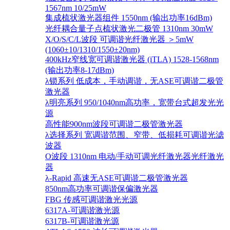
1567nm 10/25mW
集成梳状激光器组件 1550nm (输出功率16dBm)
光纤耦合量子点梳状激光二极管 1310nm 30mW
X/O/S/C/L波段 可调谐光纤激光器 ＞5mW
(1060±10/1310/1550±20nm)
400kHz窄线宽可调谐激光器 (iTLA) 1528-1568nm
(输出功率8-17dBm)
λ锁系列 低成本，手动调谐，无ASE可调谐二极管
激光器
λ明亮系列 950/1040nm高功率，宽带台式超发光光
源
高性能900nm波段可调谐二极管激光器
λ选择系列 宽调谐范围、窄带、低损耗可调谐光滤
波器
O波段 1310nm 电动/手动可调光纤激光器光纤激光
器
λ-Rapid 高速无ASE可调谐二极管激光器
850nm高功率可调谐保偏激光器
FBG 传感可调谐激光光源
6317A-可调谐激光源
6317B-可调谐激光源