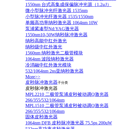
1550nm 台式高集成保偏脉冲光源（1.2μJ）
微小型脉冲光纤激光器 1535nm
小型脉冲光纤激光器 1535/1550nm
单频高功率纳秒激光器 1064nm 10W
泵浦紧凑型Nd:YAG激光器
1550nm10-50W纳秒脉冲激光器
纳秒高能中红外激光
纳秒级中红外激光
1560nm 纳秒激光二极管模块
1064nm 波段纳秒激光器
冷消融中红外激光模块
532/1064nm 2ns亚纳秒激光器
More>>
皮秒脉冲激光器
子分类
皮秒脉冲激光器
​MPL2210 二极管泵浦皮秒被动调Q激光器
266/355/532/1064nm
MPL1510 二极管泵浦皮秒被动调Q激光器
266/355/532/1064nm
固体皮秒激光器
1064nm DFB 皮秒脉冲激光器 75.5ps 200uW
532nm高功率皮秒激光器