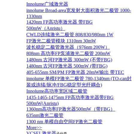
Innolume广域激光器
innolume Broad-area宽发射大面积激光二极管 1000-
1330nm
1420nm FP高功率激光器 带FBG
500mW（Anristu）
CWLD连续激光二极管 808/830/980nm 1W
FP激光二极管模块 1310nm 30mW
波长稳定二极管激光器（976nm 200W）
808nm 高功率FP泵浦激光二极管 200mW
1480nm 古河FP激光器 300mW (不带FBG)
1480nm 古河FP激光器 500mW (带FBG)
405-655nm SM/PM FP激光器 20mW输出 带TEC
innolume 单模FP激光二极管 780-1340nm (TO-can封
装或连续/脉冲/FBG稳定型光纤耦合)
Innolume高功率宽区域二极管
1435-1465-1475nm FP高功率激光器带FBG
500mW(Anristu)
1360nm高功率FP激光器500mW（带FBG）
635nm激光二极管
1300 nm 单模自由空间FP激光二极管
More>>
VCSEL激光器
子分类