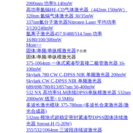
2000mm 功率9-140mW
高功率氦镉HE-CD气体激光器（442nm 150mW）
320nm 氦镉气体激光器 30/35mW
337nm氮分子激光器Nitrogen Laser 平均功率
3/120/240mW
氩离子激光器457.9/488/514.5nm 功率
16/80/100/300mW
More>>
固体/单频/单纵模激光器
子分类
固体/单频/单纵模激光器
375-1064nm 一体式紧凑型直接二极管激光器 16-
100mW
Skylark 780 CW C-DPSS NIR 单频激光器 200mW
Skylark CW C-DPSS NIR 单频激光器
689/698/780/813/857nm 50-400mW
532 NX 高功率SLM连续DPSS单纵模激光器 532nm
2000mW 线宽< 0.5MHz
多波长激光模块 375-780nm (多波长合束激光器/激
光合成器)
532nm 模块式超稳定密封紧凑型DPSS固体连续激
光器 Sprout-H (5-20W)
355/532/1064nm 三波段连续波激光器