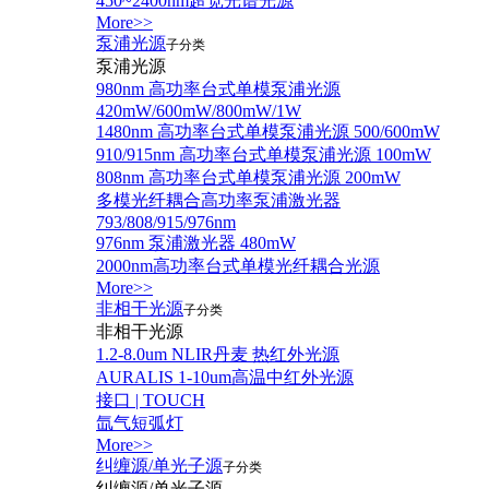
450~2400nm超宽光谱光源
More>>
泵浦光源
子分类
泵浦光源
980nm 高功率台式单模泵浦光源
420mW/600mW/800mW/1W
1480nm 高功率台式单模泵浦光源 500/600mW
910/915nm 高功率台式单模泵浦光源 100mW
808nm 高功率台式单模泵浦光源 200mW
多模光纤耦合高功率泵浦激光器
793/808/915/976nm
976nm 泵浦激光器 480mW
2000nm高功率台式单模光纤耦合光源
More>>
非相干光源
子分类
非相干光源
1.2-8.0um NLIR丹麦 热红外光源
AURALIS 1-10um高温中红外光源
接口 | TOUCH
氙气短弧灯
More>>
纠缠源/单光子源
子分类
纠缠源/单光子源