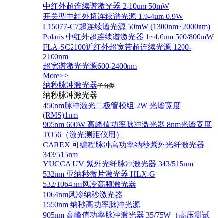
中红外超连续谱激光器 2-10um 50mW
开关型中红外超连续谱光源 1.9-4um 0.9W
L15077-C7超连续谱光源 50mW (1300nm~2000nm)
Polaris 中红外超连续谱激光器 1~4.6um 500/800mW
FLA-SC2100近红外超宽带超连续光源 1200-
2100nm
超宽谱激光光源600-2400nm
More>>
纳秒脉冲激光器
子分类
纳秒脉冲激光器
450nm脉冲激光二极管模组 2W 光谱宽度
(RMS)1nm
905nm 600W 高峰值功率脉冲激光器 8nm光谱宽度
TO56（激光测距仪用）
CAREX 可编程脉冲高功率纳秒紫外光纤激光器
343/515nm
YUCCA UV 紫外光纤脉冲激光器 343/515nm
532nm 亚纳秒微片激光器 HLX-G
532/1064nm风冷高频激光器
1064nm风冷纳秒激光器
1550nm 纳秒高功率脉冲光源
905nm 高峰值功率脉冲激光器 35/75W（高压测试