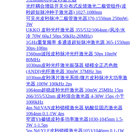
光纤耦合增益开关分布式反馈激光二极管组件(皮
秒超短脉冲种子激光器) 1027-1080nm
可见光皮秒脉冲二极管激光器370-1550nm 250mW-
3W
UKKO 皮秒光纤激光器 355/532/1064nm (风冷/水
冷 70W 60μJ 50ps 50kHz-20MHz)
1GHz重复频率 多通道超短脉冲激光源 365-1550nm
30ps-100ns
1560nm波段皮秒脉冲光纤激光器 50ps 10mW
80MHz
1030nm皮秒光纤激光振荡器 锁模全正态色散
(ANDI)光纤激光器 30mW 37MHz 3ps
1030nm皮秒薄片激光系统/微片皮秒脉冲大功率激
光器 100W 100kHz 2ps
1064nm超稳皮秒光纤激光器 10mW 25MHz 15ps
266/355/532nm 皮秒混合激光器 4-30W 15ps 小于
1000kHz
4ps Nd:VAN皮秒锁模激光器 钒酸盐固态激光器
1064nm 0.1-1W 4ps
窄谱Yb掺镱皮秒多功率激光器1030-1045nm 1.5-
3W 1-1.5ps
5ps Nd:YLF皮秒锁模激光器1053/1046nm 0.1-1W