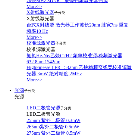
超快MHz 3D OCT成像扫频激光器光源
More>>
X射线激光器
子分类
X射线激光器
台式X射线源 激光器工作波长20nm 脉宽7ns 重复
频率10 Hz
More>>
校准源激光器
子分类
校准源激光器
氦氖He-Ne/乙炔C2H2 频率校准源/稳频激光器
632.8nm 1542nm
HighFinesse LFR 1532nm 乙炔稳频窄线宽校准源激
光器 3mW 绝对精度 2MHz
More>>
光源
子分类
光源
LED二极管光源
子分类
LED二极管光源
255nm 紫外二极管 0.3mW
265nm紫外二极管 0.5mW
275nm 紫外二极管 0.5mW