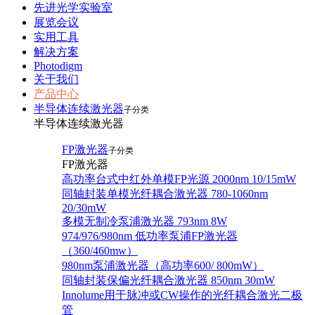
先进光学实验室
展览会议
实用工具
解决方案
Photodigm
关于我们
产品中心
半导体连续激光器
子分类
半导体连续激光器
FP激光器
子分类
FP激光器
高功率台式中红外单模FP光源 2000nm 10/15mW
同轴封装单模光纤耦合激光器 780-1060nm
20/30mW
多模无制冷泵浦激光器 793nm 8W
974/976/980nm 低功率泵浦FP激光器
（360/460mw）
980nm泵浦激光器（高功率600/ 800mW）
同轴封装保偏光纤耦合激光器 850nm 30mW
Innolume用于脉冲或CW操作的光纤耦合激光二极
管