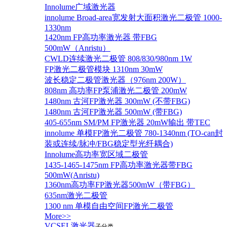
Innolume广域激光器
innolume Broad-area宽发射大面积激光二极管 1000-
1330nm
1420nm FP高功率激光器 带FBG
500mW（Anristu）
CWLD连续激光二极管 808/830/980nm 1W
FP激光二极管模块 1310nm 30mW
波长稳定二极管激光器（976nm 200W）
808nm 高功率FP泵浦激光二极管 200mW
1480nm 古河FP激光器 300mW (不带FBG)
1480nm 古河FP激光器 500mW (带FBG)
405-655nm SM/PM FP激光器 20mW输出 带TEC
innolume 单模FP激光二极管 780-1340nm (TO-can封
装或连续/脉冲/FBG稳定型光纤耦合)
Innolume高功率宽区域二极管
1435-1465-1475nm FP高功率激光器带FBG
500mW(Anristu)
1360nm高功率FP激光器500mW（带FBG）
635nm激光二极管
1300 nm 单模自由空间FP激光二极管
More>>
VCSEL激光器
子分类