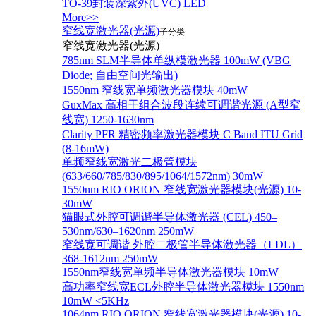
TO-39封装深紫外(UVC) LED
More>>
窄线宽激光器(光源)
子分类
窄线宽激光器(光源)
785nm SLM半导体单纵模激光器 100mW (VBG
Diode; 自由空间光输出)
1550nm 窄线宽单频激光器模块 40mW
GuxMax 高相干组合波段连续可调谐光源 (A型窄
线宽) 1250-1630nm
Clarity PFR 精密频率激光器模块 C Band ITU Grid
(8-16mW)
单频窄线宽激光二极管模块
(633/660/785/830/895/1064/1572nm) 30mW
1550nm RIO ORION 窄线宽激光器模块(光源) 10-
30mW
猫眼式外腔可调谐半导体激光器 (CEL) 450–
530nm/630–1620nm 250mW
窄线宽可调谐 外腔二极管半导体激光器（LDL）
368-1612nm 250mW
1550nm窄线宽单频半导体激光器模块 10mW
高功率窄线宽ECL外腔半导体激光器模块 1550nm
10mW <5KHz
1064nm RIO ORION 窄线宽激光器模块(光源) 10-