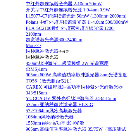
中红外超连续谱激光器 2-10um 50mW
开关型中红外超连续谱光源 1.9-4um 0.9W
L15077-C7超连续谱光源 50mW (1300nm~2000nm)
Polaris 中红外超连续谱激光器 1~4.6um 500/800mW
FLA-SC2100近红外超宽带超连续光源 1200-
2100nm
超宽谱激光光源600-2400nm
More>>
纳秒脉冲激光器
子分类
纳秒脉冲激光器
450nm脉冲激光二极管模组 2W 光谱宽度
(RMS)1nm
905nm 600W 高峰值功率脉冲激光器 8nm光谱宽度
TO56（激光测距仪用）
CAREX 可编程脉冲高功率纳秒紫外光纤激光器
343/515nm
YUCCA UV 紫外光纤脉冲激光器 343/515nm
532nm 亚纳秒微片激光器 HLX-G
532/1064nm风冷高频激光器
1064nm风冷纳秒激光器
1550nm 纳秒高功率脉冲光源
905nm 高峰值功率脉冲激光器 35/75W（高压测试