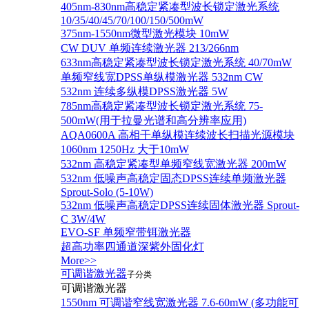
405nm-830nm高稳定紧凑型波长锁定激光系统
10/35/40/45/70/100/150/500mW
375nm-1550nm微型激光模块 10mW
CW DUV 单频连续激光器 213/266nm
633nm高稳定紧凑型波长锁定激光系统 40/70mW
单频窄线宽DPSS单纵模激光器 532nm CW
532nm 连续多纵模DPSS激光器 5W
785nm高稳定紧凑型波长锁定激光系统 75-
500mW(用于拉曼光谱和高分辨率应用)
AQA0600A 高相干单纵模连续波长扫描光源模块
1060nm 1250Hz 大于10mW
532nm 高稳定紧凑型单频窄线宽激光器 200mW
532nm 低噪声高稳定固态DPSS连续单频激光器
Sprout‐Solo (5-10W)
532nm 低噪声高稳定DPSS连续固体激光器 Sprout-
C 3W/4W
EVO-SF 单频窄带铒激光器
超高功率四通道深紫外固化灯
More>>
可调谐激光器
子分类
可调谐激光器
1550nm 可调谐窄线宽激光器 7.6-60mW (多功能可