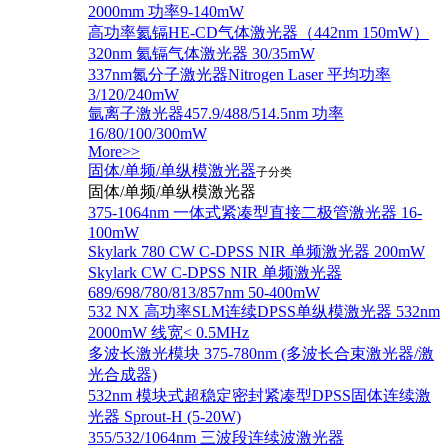
2000mm 功率9-140mW
高功率氦镉HE-CD气体激光器（442nm 150mW）
320nm 氦镉气体激光器 30/35mW
337nm氮分子激光器Nitrogen Laser 平均功率
3/120/240mW
氩离子激光器457.9/488/514.5nm 功率
16/80/100/300mW
More>>
固体/单频/单纵模激光器
子分类
固体/单频/单纵模激光器
375-1064nm 一体式紧凑型直接二极管激光器 16-
100mW
Skylark 780 CW C-DPSS NIR 单频激光器 200mW
Skylark CW C-DPSS NIR 单频激光器
689/698/780/813/857nm 50-400mW
532 NX 高功率SLM连续DPSS单纵模激光器 532nm
2000mW 线宽< 0.5MHz
多波长激光模块 375-780nm (多波长合束激光器/激
光合成器)
532nm 模块式超稳定密封紧凑型DPSS固体连续激
光器 Sprout-H (5-20W)
355/532/1064nm 三波段连续波激光器