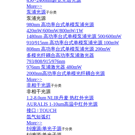
450~2400nm超宽光谱光源
More>>
泵浦光源
子分类
泵浦光源
980nm 高功率台式单模泵浦光源
420mW/600mW/800mW/1W
1480nm 高功率台式单模泵浦光源 500/600mW
910/915nm 高功率台式单模泵浦光源 100mW
808nm 高功率台式单模泵浦光源 200mW
多模光纤耦合高功率泵浦激光器
793/808/915/976nm
976nm 泵浦激光器 480mW
2000nm高功率台式单模光纤耦合光源
More>>
非相干光源
子分类
非相干光源
1.2-8.0um NLIR丹麦 热红外光源
AURALIS 1-10um高温中红外光源
接口 | TOUCH
氙气短弧灯
More>>
纠缠源/单光子源
子分类
纠缠源/单光子源