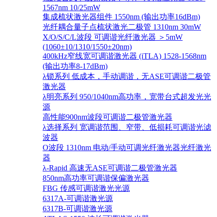
1567nm 10/25mW
集成梳状激光器组件 1550nm (输出功率16dBm)
光纤耦合量子点梳状激光二极管 1310nm 30mW
X/O/S/C/L波段 可调谐光纤激光器 ＞5mW
(1060±10/1310/1550±20nm)
400kHz窄线宽可调谐激光器 (iTLA) 1528-1568nm
(输出功率8-17dBm)
λ锁系列 低成本，手动调谐，无ASE可调谐二极管
激光器
λ明亮系列 950/1040nm高功率，宽带台式超发光光
源
高性能900nm波段可调谐二极管激光器
λ选择系列 宽调谐范围、窄带、低损耗可调谐光滤
波器
O波段 1310nm 电动/手动可调光纤激光器光纤激光
器
λ-Rapid 高速无ASE可调谐二极管激光器
850nm高功率可调谐保偏激光器
FBG 传感可调谐激光光源
6317A-可调谐激光源
6317B-可调谐激光源