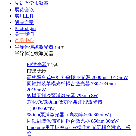
先进光学实验室
展览会议
实用工具
解决方案
Photodigm
关于我们
产品中心
半导体连续激光器
子分类
半导体连续激光器
FP激光器
子分类
FP激光器
高功率台式中红外单模FP光源 2000nm 10/15mW
同轴封装单模光纤耦合激光器 780-1060nm
20/30mW
多模无制冷泵浦激光器 793nm 8W
974/976/980nm 低功率泵浦FP激光器
（360/460mw）
980nm泵浦激光器（高功率600/ 800mW）
同轴封装保偏光纤耦合激光器 850nm 30mW
Innolume用于脉冲或CW操作的光纤耦合激光二极
管