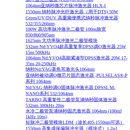
1064nm亚纳秒微芯片脉冲激光器 HLX-I
1550nm 纳秒脉冲光纤激光器（用于DTS) 50W
Green/UV/DUV 高重频便携式纳秒脉冲激光器
532/355/266nm
100W 高功率脉冲激光二极管 100ns脉宽
850/860/905nm
1625nm 大功率脉冲激光二极管模块
532nm Nd:YVO4超高重复率DPSS调Q激光器 25W
15ns 500kHz
1064nm Nd:YVO4高能紧凑型DPSS激光器 20W 17-
35ns 20-250kHz
纳秒Nd:YAG毫焦耳激光头1064nm
亚纳秒被动调Q微芯片固态激光器 ,PULSELAS®-P
系列 1064nm
Nd:YAG 纳秒调Q固体脉冲激光器 DPSSL M-
NANO系列 532/1064nm
TARBO 高重复性二极管泵浦纳秒固体激光器
532nm 300kHz 20ns
水冷二极管泵浦纳秒固态激光器 1064nm (100mJ
1kHz 10ns)
短脉冲二极管模块LDM（波长405-1550nm可选）
1550nm 高集成保偏脉冲光源（模块式）1.2μJ