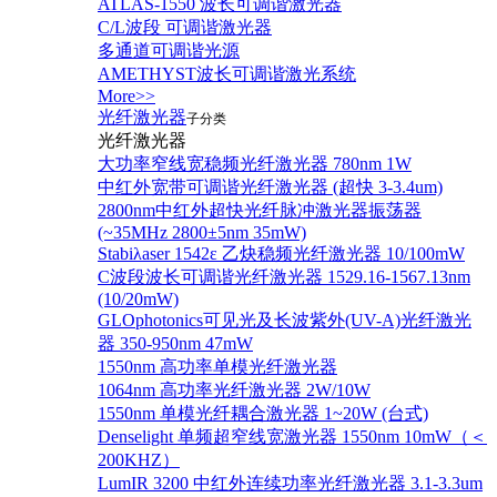
ATLAS-1550 波长可调谐激光器
C/L波段 可调谐激光器
多通道可调谐光源
AMETHYST波长可调谐激光系统
More>>
光纤激光器
子分类
光纤激光器
大功率窄线宽稳频光纤激光器 780nm 1W
中红外宽带可调谐光纤激光器 (超快 3-3.4um)
2800nm中红外超快光纤脉冲激光器振荡器
(~35MHz 2800±5nm 35mW)
Stabiλaser 1542ε 乙炔稳频光纤激光器 10/100mW
C波段波长可调谐光纤激光器 1529.16-1567.13nm
(10/20mW)
GLOphotonics可见光及长波紫外(UV-A)光纤激光
器 350-950nm 47mW
1550nm 高功率单模光纤激光器
1064nm 高功率光纤激光器 2W/10W
1550nm 单模光纤耦合激光器 1~20W (台式)
Denselight 单频超窄线宽激光器 1550nm 10mW（＜
200KHZ）
LumIR 3200 中红外连续功率光纤激光器 3.1-3.3um