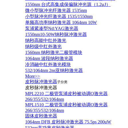
1550nm 台式高集成保偏脉冲光源（1.2μJ）
微小型脉冲光纤激光器 1535nm
小型脉冲光纤激光器 1535/1550nm
单频高功率纳秒激光器 1064nm 10W
泵浦紧凑型Nd:YAG激光器
1550nm10-50W纳秒脉冲激光器
纳秒高能中红外激光
纳秒级中红外激光
1560nm 纳秒激光二极管模块
1064nm 波段纳秒激光器
冷消融中红外激光模块
532/1064nm 2ns亚纳秒激光器
More>>
皮秒脉冲激光器
子分类
皮秒脉冲激光器
​MPL2210 二极管泵浦皮秒被动调Q激光器
266/355/532/1064nm
MPL1510 二极管泵浦皮秒被动调Q激光器
266/355/532/1064nm
固体皮秒激光器
1064nm DFB 皮秒脉冲激光器 75.5ps 200uW
532nm高功率皮秒激光器