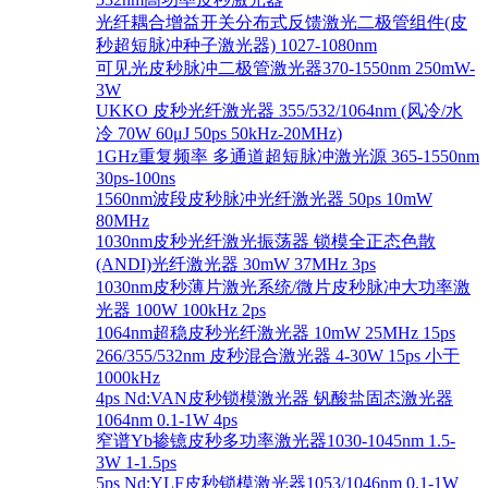
光纤耦合增益开关分布式反馈激光二极管组件(皮
秒超短脉冲种子激光器) 1027-1080nm
可见光皮秒脉冲二极管激光器370-1550nm 250mW-
3W
UKKO 皮秒光纤激光器 355/532/1064nm (风冷/水
冷 70W 60μJ 50ps 50kHz-20MHz)
1GHz重复频率 多通道超短脉冲激光源 365-1550nm
30ps-100ns
1560nm波段皮秒脉冲光纤激光器 50ps 10mW
80MHz
1030nm皮秒光纤激光振荡器 锁模全正态色散
(ANDI)光纤激光器 30mW 37MHz 3ps
1030nm皮秒薄片激光系统/微片皮秒脉冲大功率激
光器 100W 100kHz 2ps
1064nm超稳皮秒光纤激光器 10mW 25MHz 15ps
266/355/532nm 皮秒混合激光器 4-30W 15ps 小于
1000kHz
4ps Nd:VAN皮秒锁模激光器 钒酸盐固态激光器
1064nm 0.1-1W 4ps
窄谱Yb掺镱皮秒多功率激光器1030-1045nm 1.5-
3W 1-1.5ps
5ps Nd:YLF皮秒锁模激光器1053/1046nm 0.1-1W