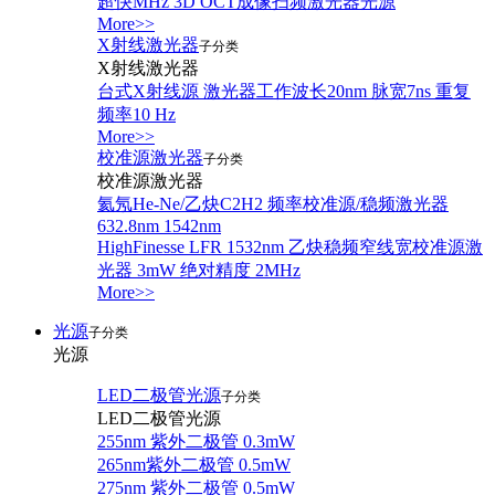
超快MHz 3D OCT成像扫频激光器光源
More>>
X射线激光器
子分类
X射线激光器
台式X射线源 激光器工作波长20nm 脉宽7ns 重复
频率10 Hz
More>>
校准源激光器
子分类
校准源激光器
氦氖He-Ne/乙炔C2H2 频率校准源/稳频激光器
632.8nm 1542nm
HighFinesse LFR 1532nm 乙炔稳频窄线宽校准源激
光器 3mW 绝对精度 2MHz
More>>
光源
子分类
光源
LED二极管光源
子分类
LED二极管光源
255nm 紫外二极管 0.3mW
265nm紫外二极管 0.5mW
275nm 紫外二极管 0.5mW