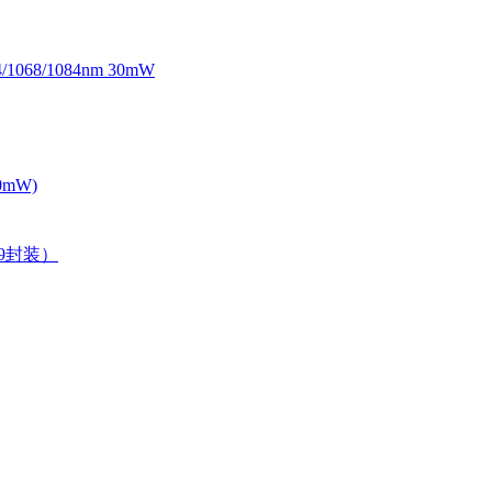
068/1084nm 30mW
0mW)
39封装）