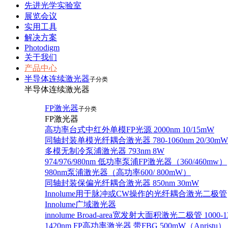
先进光学实验室
展览会议
实用工具
解决方案
Photodigm
关于我们
产品中心
半导体连续激光器
子分类
半导体连续激光器
FP激光器
子分类
FP激光器
高功率台式中红外单模FP光源 2000nm 10/15mW
同轴封装单模光纤耦合激光器 780-1060nm 20/30mW
多模无制冷泵浦激光器 793nm 8W
974/976/980nm 低功率泵浦FP激光器（360/460mw）
980nm泵浦激光器（高功率600/ 800mW）
同轴封装保偏光纤耦合激光器 850nm 30mW
Innolume用于脉冲或CW操作的光纤耦合激光二极管
Innolume广域激光器
innolume Broad-area宽发射大面积激光二极管 1000-1
1420nm FP高功率激光器 带FBG 500mW（Anristu）