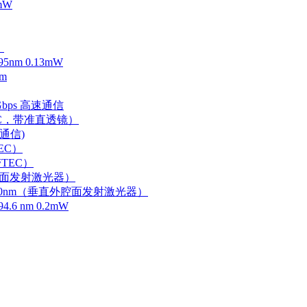
mW
）
m 0.13mW
m
Gbps 高速通信
EC，带准直透镜）
速通信)
EC）
TEC）
外腔面发射激光器）
0-750nm（垂直外腔面发射激光器）
 nm 0.2mW