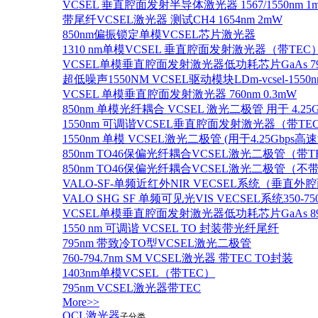
VCSEL 垂直腔面发射半导体激光器 1567/1550nm 1
带尾纤VCSEL激光器 测试CH4 1654nm 2mW
850nm偏振锁定单模VCSEL芯片激光器
1310 nm单模VCSEL 垂直腔面发射激光器（带TEC
VCSEL单模垂直腔面发射激光器低功耗芯片GaAs 795n
超低噪声1550NM VCSEL驱动模块LDm-vcsel-1550n
VCSEL 单模垂直腔面发射激光器 760nm 0.3mW
850nm 单模光纤耦合 VCSEL 激光二极管 用于 4.25
1550nm 可调谐VCSEL垂直腔面发射激光器（带T
1550nm 单模 VCSEL激光二极管 (用于4.25Gbps高
850nm TO46保偏光纤耦合VCSEL激光二极管（带T
850nm TO46保偏光纤耦合VCSEL激光二极管（不带
VALO-SF-单频近红外NIR VECSEL系统（垂直
VALO SHG SF 单频可见光VIS VECSEL系统35
VCSEL单模垂直腔面发射激光器低功耗芯片GaAs 894.6
1550 nm 可调谐 VCSEL TO 封装带光纤尾纤
795nm 带致冷TO型VCSEL激光二极管
760-794.7nm SM VCSEL激光器 带TEC TO封装
1403nm单模VCSEL（带TEC）
795nm VCSEL激光器带TEC
More>>
QCL激光器
子分类