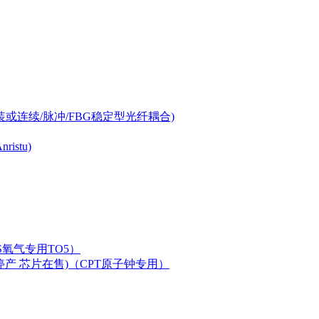
-can封装或连续/脉冲/FBG稳定型光纤耦合)
istu)
LAS氧气专用TO5）
二极管已停产 芯片在售)（CPT原子钟专用）