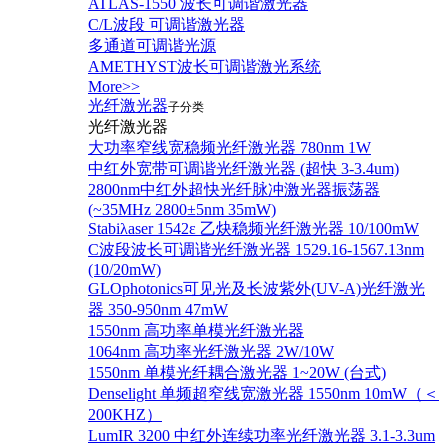
ATLAS-1550 波长可调谐激光器
C/L波段 可调谐激光器
多通道可调谐光源
AMETHYST波长可调谐激光系统
More>>
光纤激光器
子分类
光纤激光器
大功率窄线宽稳频光纤激光器 780nm 1W
中红外宽带可调谐光纤激光器 (超快 3-3.4um)
2800nm中红外超快光纤脉冲激光器振荡器
(~35MHz 2800±5nm 35mW)
Stabiλaser 1542ε 乙炔稳频光纤激光器 10/100mW
C波段波长可调谐光纤激光器 1529.16-1567.13nm
(10/20mW)
GLOphotonics可见光及长波紫外(UV-A)光纤激光
器 350-950nm 47mW
1550nm 高功率单模光纤激光器
1064nm 高功率光纤激光器 2W/10W
1550nm 单模光纤耦合激光器 1~20W (台式)
Denselight 单频超窄线宽激光器 1550nm 10mW（＜
200KHZ）
LumIR 3200 中红外连续功率光纤激光器 3.1-3.3um