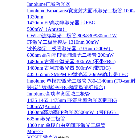
Innolume广域激光器
innolume Broad-area宽发射大面积激光二极管 1000-
1330nm
1420nm FP高功率激光器 带FBG
500mW（Anristu）
CWLD连续激光二极管 808/830/980nm 1W
FP激光二极管模块 1310nm 30mW
波长稳定二极管激光器（976nm 200W）
808nm 高功率FP泵浦激光二极管 200mW
1480nm 古河FP激光器 300mW (不带FBG)
1480nm 古河FP激光器 500mW (带FBG)
405-655nm SM/PM FP激光器 20mW输出 带TEC
innolume 单模FP激光二极管 780-1340nm (TO-can封
装或连续/脉冲/FBG稳定型光纤耦合)
Innolume高功率宽区域二极管
1435-1465-1475nm FP高功率激光器带FBG
500mW(Anristu)
1360nm高功率FP激光器500mW（带FBG）
635nm激光二极管
1300 nm 单模自由空间FP激光二极管
More>>
VCSEL激光器
子分类