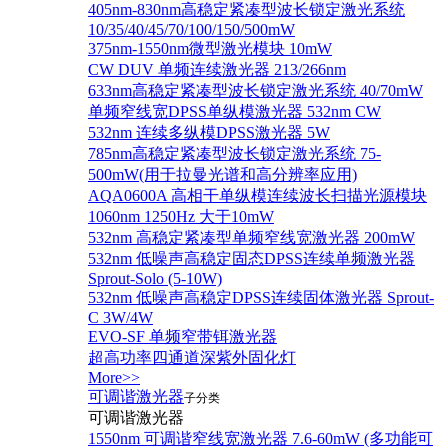
405nm-830nm高稳定紧凑型波长锁定激光系统
10/35/40/45/70/100/150/500mW
375nm-1550nm微型激光模块 10mW
CW DUV 单频连续激光器 213/266nm
633nm高稳定紧凑型波长锁定激光系统 40/70mW
单频窄线宽DPSS单纵模激光器 532nm CW
532nm 连续多纵模DPSS激光器 5W
785nm高稳定紧凑型波长锁定激光系统 75-
500mW(用于拉曼光谱和高分辨率应用)
AQA0600A 高相干单纵模连续波长扫描光源模块
1060nm 1250Hz 大于10mW
532nm 高稳定紧凑型单频窄线宽激光器 200mW
532nm 低噪声高稳定固态DPSS连续单频激光器
Sprout‐Solo (5-10W)
532nm 低噪声高稳定DPSS连续固体激光器 Sprout-
C 3W/4W
EVO-SF 单频窄带铒激光器
超高功率四通道深紫外固化灯
More>>
可调谐激光器
子分类
可调谐激光器
1550nm 可调谐窄线宽激光器 7.6-60mW (多功能可