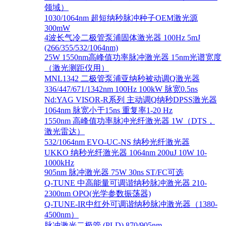
领域）
1030/1064nm 超短纳秒脉冲种子OEM激光源
300mW
4波长气冷二极管泵浦固体激光器 100Hz 5mJ
(266/355/532/1064nm)
25W 1550nm高峰值功率脉冲激光器 15nm光谱宽度
（激光测距仪用）
MNL1342 二极管泵浦亚纳秒被动调Q激光器
336/447/671/1342nm 100Hz 100kW 脉宽0.5ns
Nd:YAG VISOR-R系列 主动调Q纳秒DPSS激光器
1064nm 脉宽小于15ns 重复率1-20 Hz
1550nm 高峰值功率脉冲光纤激光器 1W（DTS，
激光雷达）
532/1064nm EVO-UC-NS 纳秒光纤激光器
UKKO 纳秒光纤激光器 1064nm 200uJ 10W 10-
1000kHz
905nm 脉冲激光器 75W 30ns ST/FC可选
Q-TUNE 中高能量可调谐纳秒脉冲激光器 210-
2300nm OPO(光学参数振荡器)
Q-TUNE-IR中红外可调谐纳秒脉冲激光器（1380-
4500nm）
脉冲激光二极管 (PLD) 870/905nm