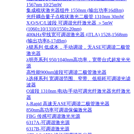
1567nm 10/25mW
集成梳状激光器组件 1550nm (输出功率16dBm)
光纤耦合量子点梳状激光二极管 1310nm 30mW
X/O/S/C/L波段 可调谐光纤激光器 ＞5mW
(1060±10/1310/1550±20nm)
400kHz窄线宽可调谐激光器 (iTLA) 1528-1568nm
(输出功率8-17dBm)
λ锁系列 低成本，手动调谐，无ASE可调谐二极管
激光器
λ明亮系列 950/1040nm高功率，宽带台式超发光光
源
高性能900nm波段可调谐二极管激光器
λ选择系列 宽调谐范围、窄带、低损耗可调谐光滤
波器
O波段 1310nm 电动/手动可调光纤激光器光纤激光
器
λ-Rapid 高速无ASE可调谐二极管激光器
850nm高功率可调谐保偏激光器
FBG 传感可调谐激光光源
6317A-可调谐激光源
6317B-可调谐激光源