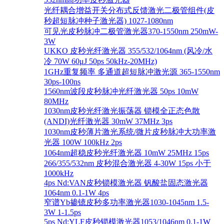
光纤耦合增益开关分布式反馈激光二极管组件(皮
秒超短脉冲种子激光器) 1027-1080nm
可见光皮秒脉冲二极管激光器370-1550nm 250mW-
3W
UKKO 皮秒光纤激光器 355/532/1064nm (风冷/水
冷 70W 60μJ 50ps 50kHz-20MHz)
1GHz重复频率 多通道超短脉冲激光源 365-1550nm
30ps-100ns
1560nm波段皮秒脉冲光纤激光器 50ps 10mW
80MHz
1030nm皮秒光纤激光振荡器 锁模全正态色散
(ANDI)光纤激光器 30mW 37MHz 3ps
1030nm皮秒薄片激光系统/微片皮秒脉冲大功率激
光器 100W 100kHz 2ps
1064nm超稳皮秒光纤激光器 10mW 25MHz 15ps
266/355/532nm 皮秒混合激光器 4-30W 15ps 小于
1000kHz
4ps Nd:VAN皮秒锁模激光器 钒酸盐固态激光器
1064nm 0.1-1W 4ps
窄谱Yb掺镱皮秒多功率激光器1030-1045nm 1.5-
3W 1-1.5ps
5ps Nd:YLF皮秒锁模激光器1053/1046nm 0.1-1W