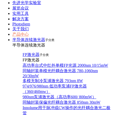
先进光学实验室
展览会议
实用工具
解决方案
Photodigm
关于我们
产品中心
半导体连续激光器
子分类
半导体连续激光器
FP激光器
子分类
FP激光器
高功率台式中红外单模FP光源 2000nm 10/15mW
同轴封装单模光纤耦合激光器 780-1060nm
20/30mW
多模无制冷泵浦激光器 793nm 8W
974/976/980nm 低功率泵浦FP激光器
（360/460mw）
980nm泵浦激光器（高功率600/ 800mW）
同轴封装保偏光纤耦合激光器 850nm 30mW
Innolume用于脉冲或CW操作的光纤耦合激光二极
管