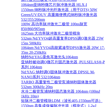
1064nm亚纳秒微芯片脉冲激光器 HLX-I
1550nm 纳秒脉冲光纤激光器（用于DTS) 50W
Green/UV/DUV 高重频便携式纳秒脉冲激光器
532/355/266nm
100W 高功率脉冲激光二极管 100ns脉宽
850/860/905nm
1625nm 大功率脉冲激光二极管模块
532nm Nd:YVO4超高重复率DPSS调Q激光器 25W
15ns 500kHz
1064nm Nd:YVO4高能紧凑型DPSS激光器 20W 17-
35ns 20-250kHz
纳秒Nd:YAG毫焦耳激光头1064nm
亚纳秒被动调Q微芯片固态激光器 ,PULSELAS®-P
系列 1064nm
Nd:YAG 纳秒调Q固体脉冲激光器 DPSSL M-
NANO系列 532/1064nm
TARBO 高重复性二极管泵浦纳秒固体激光器
532nm 300kHz 20ns
水冷二极管泵浦纳秒固态激光器 1064nm (100mJ
1kHz 10ns)
短脉冲二极管模块LDM（波长405-1550nm可选）
1550nm 高集成保偏脉冲光源（模块式）1.2μJ