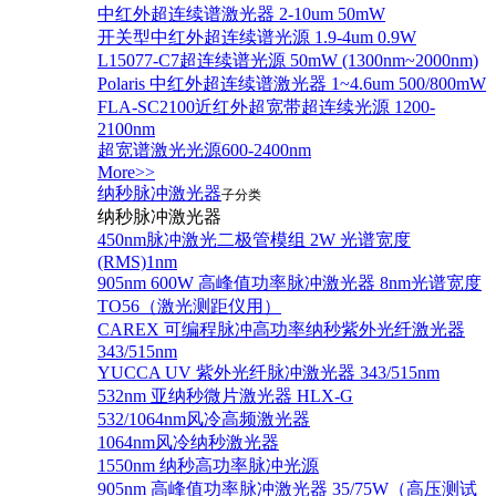
中红外超连续谱激光器 2-10um 50mW
开关型中红外超连续谱光源 1.9-4um 0.9W
L15077-C7超连续谱光源 50mW (1300nm~2000nm)
Polaris 中红外超连续谱激光器 1~4.6um 500/800mW
FLA-SC2100近红外超宽带超连续光源 1200-
2100nm
超宽谱激光光源600-2400nm
More>>
纳秒脉冲激光器
子分类
纳秒脉冲激光器
450nm脉冲激光二极管模组 2W 光谱宽度
(RMS)1nm
905nm 600W 高峰值功率脉冲激光器 8nm光谱宽度
TO56（激光测距仪用）
CAREX 可编程脉冲高功率纳秒紫外光纤激光器
343/515nm
YUCCA UV 紫外光纤脉冲激光器 343/515nm
532nm 亚纳秒微片激光器 HLX-G
532/1064nm风冷高频激光器
1064nm风冷纳秒激光器
1550nm 纳秒高功率脉冲光源
905nm 高峰值功率脉冲激光器 35/75W（高压测试