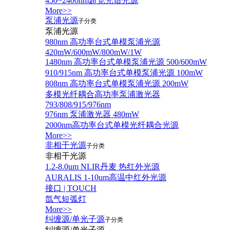
450~2400nm超宽光谱光源
More>>
泵浦光源
子分类
泵浦光源
980nm 高功率台式单模泵浦光源
420mW/600mW/800mW/1W
1480nm 高功率台式单模泵浦光源 500/600mW
910/915nm 高功率台式单模泵浦光源 100mW
808nm 高功率台式单模泵浦光源 200mW
多模光纤耦合高功率泵浦激光器
793/808/915/976nm
976nm 泵浦激光器 480mW
2000nm高功率台式单模光纤耦合光源
More>>
非相干光源
子分类
非相干光源
1.2-8.0um NLIR丹麦 热红外光源
AURALIS 1-10um高温中红外光源
接口 | TOUCH
氙气短弧灯
More>>
纠缠源/单光子源
子分类
纠缠源/单光子源