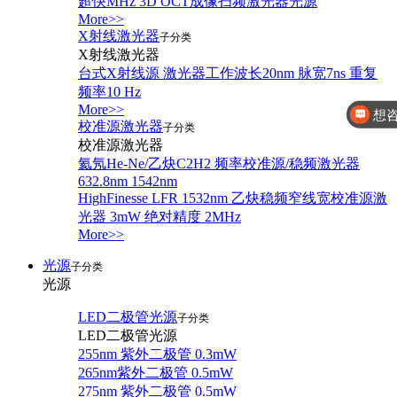
超快MHz 3D OCT成像扫频激光器光源
More>>
X射线激光器
子分类
X射线激光器
台式X射线源 激光器工作波长20nm 脉宽7ns 重复
频率10 Hz
想
More>>
你好，有
校准源激光器
子分类
校准源激光器
氦氖He-Ne/乙炔C2H2 频率校准源/稳频激光器
632.8nm 1542nm
HighFinesse LFR 1532nm 乙炔稳频窄线宽校准源激
光器 3mW 绝对精度 2MHz
More>>
光源
子分类
光源
LED二极管光源
子分类
LED二极管光源
255nm 紫外二极管 0.3mW
265nm紫外二极管 0.5mW
275nm 紫外二极管 0.5mW