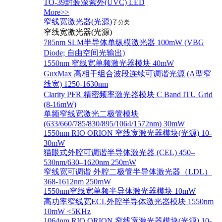
TO-39封装深紫外(UVC) LED
More>>
窄线宽激光器(光源)
子分类
窄线宽激光器(光源)
785nm SLM半导体单纵模激光器 100mW (VBG
Diode; 自由空间光输出)
1550nm 窄线宽单频激光器模块 40mW
GuxMax 高相干组合波段连续可调谐光源 (A型窄
线宽) 1250-1630nm
Clarity PFR 精密频率激光器模块 C Band ITU Grid
(8-16mW)
单频窄线宽激光二极管模块
(633/660/785/830/895/1064/1572nm) 30mW
1550nm RIO ORION 窄线宽激光器模块(光源) 10-
30mW
猫眼式外腔可调谐半导体激光器 (CEL) 450–
530nm/630–1620nm 250mW
窄线宽可调谐 外腔二极管半导体激光器（LDL）
368-1612nm 250mW
1550nm窄线宽单频半导体激光器模块 10mW
高功率窄线宽ECL外腔半导体激光器模块 1550nm
10mW <5KHz
1064nm RIO ORION 窄线宽激光器模块(光源) 10-