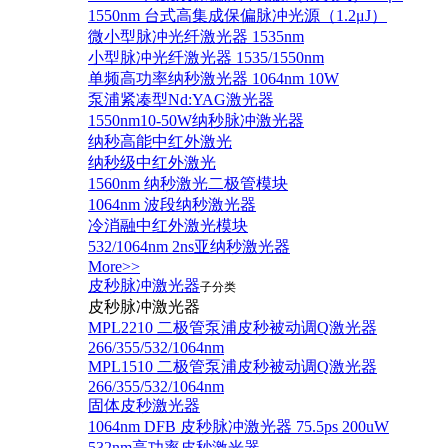
1550nm 台式高集成保偏脉冲光源（1.2μJ）
微小型脉冲光纤激光器 1535nm
小型脉冲光纤激光器 1535/1550nm
单频高功率纳秒激光器 1064nm 10W
泵浦紧凑型Nd:YAG激光器
1550nm10-50W纳秒脉冲激光器
纳秒高能中红外激光
纳秒级中红外激光
1560nm 纳秒激光二极管模块
1064nm 波段纳秒激光器
冷消融中红外激光模块
532/1064nm 2ns亚纳秒激光器
More>>
皮秒脉冲激光器
子分类
皮秒脉冲激光器
​MPL2210 二极管泵浦皮秒被动调Q激光器
266/355/532/1064nm
MPL1510 二极管泵浦皮秒被动调Q激光器
266/355/532/1064nm
固体皮秒激光器
1064nm DFB 皮秒脉冲激光器 75.5ps 200uW
532nm高功率皮秒激光器