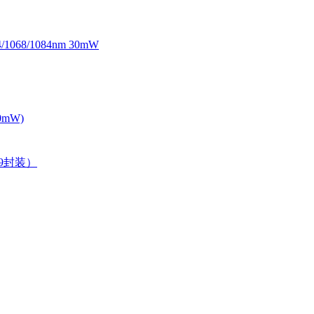
068/1084nm 30mW
0mW)
39封装）