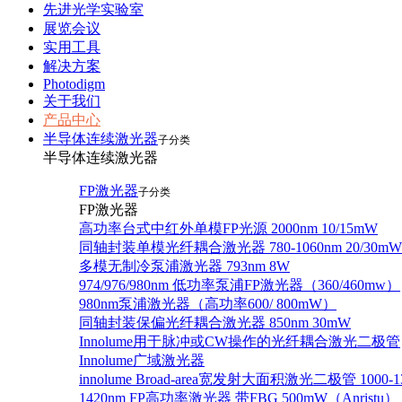
先进光学实验室
展览会议
实用工具
解决方案
Photodigm
关于我们
产品中心
半导体连续激光器
子分类
半导体连续激光器
FP激光器
子分类
FP激光器
高功率台式中红外单模FP光源 2000nm 10/15mW
同轴封装单模光纤耦合激光器 780-1060nm 20/30mW
多模无制冷泵浦激光器 793nm 8W
974/976/980nm 低功率泵浦FP激光器（360/460mw）
980nm泵浦激光器（高功率600/ 800mW）
同轴封装保偏光纤耦合激光器 850nm 30mW
Innolume用于脉冲或CW操作的光纤耦合激光二极管
Innolume广域激光器
innolume Broad-area宽发射大面积激光二极管 1000-1
1420nm FP高功率激光器 带FBG 500mW（Anristu）