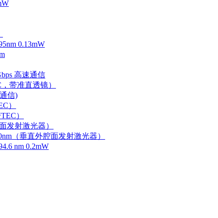
mW
）
m 0.13mW
m
Gbps 高速通信
EC，带准直透镜）
速通信)
EC）
TEC）
外腔面发射激光器）
0-750nm（垂直外腔面发射激光器）
 nm 0.2mW