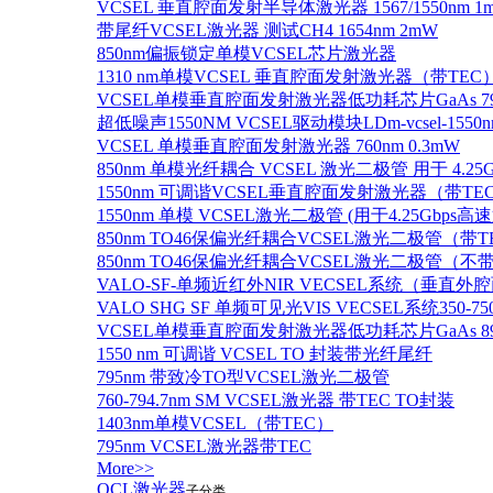
VCSEL 垂直腔面发射半导体激光器 1567/1550nm 1
带尾纤VCSEL激光器 测试CH4 1654nm 2mW
850nm偏振锁定单模VCSEL芯片激光器
1310 nm单模VCSEL 垂直腔面发射激光器（带TEC
VCSEL单模垂直腔面发射激光器低功耗芯片GaAs 795n
超低噪声1550NM VCSEL驱动模块LDm-vcsel-1550n
VCSEL 单模垂直腔面发射激光器 760nm 0.3mW
850nm 单模光纤耦合 VCSEL 激光二极管 用于 4.25
1550nm 可调谐VCSEL垂直腔面发射激光器（带T
1550nm 单模 VCSEL激光二极管 (用于4.25Gbps高
850nm TO46保偏光纤耦合VCSEL激光二极管（带T
850nm TO46保偏光纤耦合VCSEL激光二极管（不带
VALO-SF-单频近红外NIR VECSEL系统（垂直
VALO SHG SF 单频可见光VIS VECSEL系统35
VCSEL单模垂直腔面发射激光器低功耗芯片GaAs 894.6
1550 nm 可调谐 VCSEL TO 封装带光纤尾纤
795nm 带致冷TO型VCSEL激光二极管
760-794.7nm SM VCSEL激光器 带TEC TO封装
1403nm单模VCSEL（带TEC）
795nm VCSEL激光器带TEC
More>>
QCL激光器
子分类