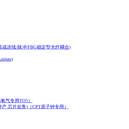
-can封装或连续/脉冲/FBG稳定型光纤耦合)
istu)
LAS氧气专用TO5）
二极管已停产 芯片在售)（CPT原子钟专用）