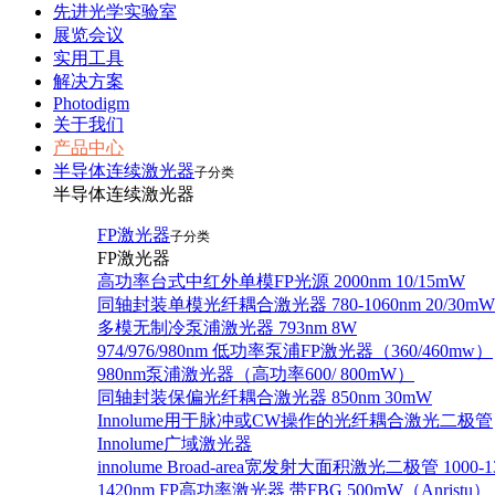
先进光学实验室
展览会议
实用工具
解决方案
Photodigm
关于我们
产品中心
半导体连续激光器
子分类
半导体连续激光器
FP激光器
子分类
FP激光器
高功率台式中红外单模FP光源 2000nm 10/15mW
同轴封装单模光纤耦合激光器 780-1060nm 20/30mW
多模无制冷泵浦激光器 793nm 8W
974/976/980nm 低功率泵浦FP激光器（360/460mw）
980nm泵浦激光器（高功率600/ 800mW）
同轴封装保偏光纤耦合激光器 850nm 30mW
Innolume用于脉冲或CW操作的光纤耦合激光二极管
Innolume广域激光器
innolume Broad-area宽发射大面积激光二极管 1000-1
1420nm FP高功率激光器 带FBG 500mW（Anristu）