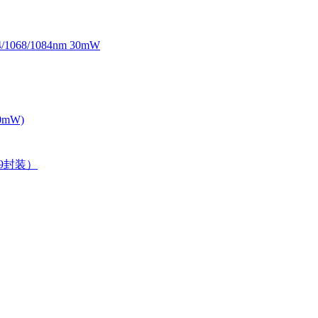
068/1084nm 30mW
0mW)
39封装）