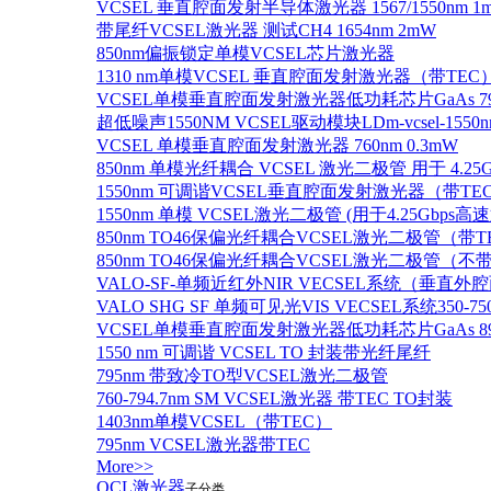
VCSEL 垂直腔面发射半导体激光器 1567/1550nm 1
带尾纤VCSEL激光器 测试CH4 1654nm 2mW
850nm偏振锁定单模VCSEL芯片激光器
1310 nm单模VCSEL 垂直腔面发射激光器（带TEC
VCSEL单模垂直腔面发射激光器低功耗芯片GaAs 795n
超低噪声1550NM VCSEL驱动模块LDm-vcsel-1550n
VCSEL 单模垂直腔面发射激光器 760nm 0.3mW
850nm 单模光纤耦合 VCSEL 激光二极管 用于 4.25
1550nm 可调谐VCSEL垂直腔面发射激光器（带T
1550nm 单模 VCSEL激光二极管 (用于4.25Gbps高
850nm TO46保偏光纤耦合VCSEL激光二极管（带T
850nm TO46保偏光纤耦合VCSEL激光二极管（不带
VALO-SF-单频近红外NIR VECSEL系统（垂直
VALO SHG SF 单频可见光VIS VECSEL系统35
VCSEL单模垂直腔面发射激光器低功耗芯片GaAs 894.6
1550 nm 可调谐 VCSEL TO 封装带光纤尾纤
795nm 带致冷TO型VCSEL激光二极管
760-794.7nm SM VCSEL激光器 带TEC TO封装
1403nm单模VCSEL（带TEC）
795nm VCSEL激光器带TEC
More>>
QCL激光器
子分类