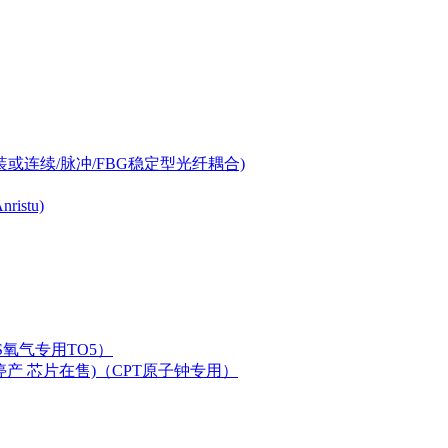
-can封装或连续/脉冲/FBG稳定型光纤耦合)
istu)
LAS氧气专用TO5）
二极管已停产 芯片在售)（CPT原子钟专用）