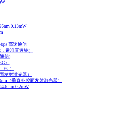
mW
）
m 0.13mW
m
Gbps 高速通信
EC，带准直透镜）
速通信)
EC）
TEC）
外腔面发射激光器）
0-750nm（垂直外腔面发射激光器）
 nm 0.2mW