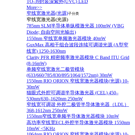
TO-39封装深紫外(UVC) LED
More>>
窄线宽激光器(光源)
子分类
窄线宽激光器(光源)
785nm SLM半导体单纵模激光器 100mW (VBG
Diode; 自由空间光输出)
1550nm 窄线宽单频激光器模块 40mW
GuxMax 高相干组合波段连续可调谐光源 (A型窄
线宽) 1250-1630nm
Clarity PFR 精密频率激光器模块 C Band ITU Grid
(8-16mW)
单频窄线宽激光二极管模块
(633/660/785/830/895/1064/1572nm) 30mW
1550nm RIO ORION 窄线宽激光器模块(光源) 10-
30mW
猫眼式外腔可调谐半导体激光器 (CEL) 450–
530nm/630–1620nm 250mW
窄线宽可调谐 外腔二极管半导体激光器（LDL）
368-1612nm 250mW
1550nm窄线宽单频半导体激光器模块 10mW
高功率窄线宽ECL外腔半导体激光器模块 1550nm
10mW <5KHz
1064nm RIO ORION 窄线宽激光器模块(光源) 10-