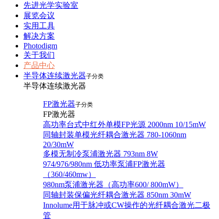
先进光学实验室
展览会议
实用工具
解决方案
Photodigm
关于我们
产品中心
半导体连续激光器
子分类
半导体连续激光器
FP激光器
子分类
FP激光器
高功率台式中红外单模FP光源 2000nm 10/15mW
同轴封装单模光纤耦合激光器 780-1060nm
20/30mW
多模无制冷泵浦激光器 793nm 8W
974/976/980nm 低功率泵浦FP激光器
（360/460mw）
980nm泵浦激光器（高功率600/ 800mW）
同轴封装保偏光纤耦合激光器 850nm 30mW
Innolume用于脉冲或CW操作的光纤耦合激光二极
管