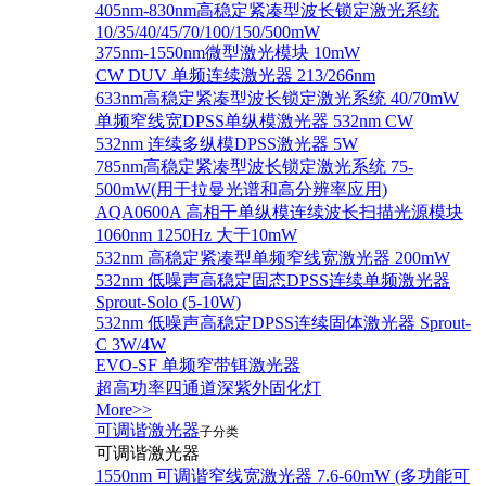
405nm-830nm高稳定紧凑型波长锁定激光系统
10/35/40/45/70/100/150/500mW
375nm-1550nm微型激光模块 10mW
CW DUV 单频连续激光器 213/266nm
633nm高稳定紧凑型波长锁定激光系统 40/70mW
单频窄线宽DPSS单纵模激光器 532nm CW
532nm 连续多纵模DPSS激光器 5W
785nm高稳定紧凑型波长锁定激光系统 75-
500mW(用于拉曼光谱和高分辨率应用)
AQA0600A 高相干单纵模连续波长扫描光源模块
1060nm 1250Hz 大于10mW
532nm 高稳定紧凑型单频窄线宽激光器 200mW
532nm 低噪声高稳定固态DPSS连续单频激光器
Sprout‐Solo (5-10W)
532nm 低噪声高稳定DPSS连续固体激光器 Sprout-
C 3W/4W
EVO-SF 单频窄带铒激光器
超高功率四通道深紫外固化灯
More>>
可调谐激光器
子分类
可调谐激光器
1550nm 可调谐窄线宽激光器 7.6-60mW (多功能可