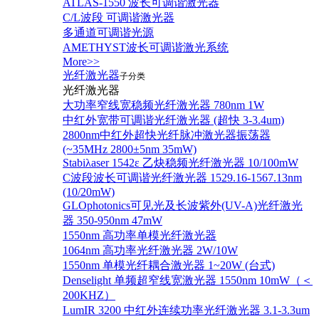
ATLAS-1550 波长可调谐激光器
C/L波段 可调谐激光器
多通道可调谐光源
AMETHYST波长可调谐激光系统
More>>
光纤激光器
子分类
光纤激光器
大功率窄线宽稳频光纤激光器 780nm 1W
中红外宽带可调谐光纤激光器 (超快 3-3.4um)
2800nm中红外超快光纤脉冲激光器振荡器
(~35MHz 2800±5nm 35mW)
Stabiλaser 1542ε 乙炔稳频光纤激光器 10/100mW
C波段波长可调谐光纤激光器 1529.16-1567.13nm
(10/20mW)
GLOphotonics可见光及长波紫外(UV-A)光纤激光
器 350-950nm 47mW
1550nm 高功率单模光纤激光器
1064nm 高功率光纤激光器 2W/10W
1550nm 单模光纤耦合激光器 1~20W (台式)
Denselight 单频超窄线宽激光器 1550nm 10mW（＜
200KHZ）
LumIR 3200 中红外连续功率光纤激光器 3.1-3.3um