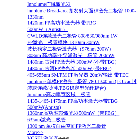
Innolume广域激光器
innolume Broad-area宽发射大面积激光二极管 1000-
1330nm
1420nm FP高功率激光器 带FBG
500mW（Anristu）
CWLD连续激光二极管 808/830/980nm 1W
FP激光二极管模块 1310nm 30mW
波长稳定二极管激光器（976nm 200W）
808nm 高功率FP泵浦激光二极管 200mW
1480nm 古河FP激光器 300mW (不带FBG)
1480nm 古河FP激光器 500mW (带FBG)
405-655nm SM/PM FP激光器 20mW输出 带TEC
innolume 单模FP激光二极管 780-1340nm (TO-can封
装或连续/脉冲/FBG稳定型光纤耦合)
Innolume高功率宽区域二极管
1435-1465-1475nm FP高功率激光器带FBG
500mW(Anristu)
1360nm高功率FP激光器500mW（带FBG）
635nm激光二极管
1300 nm 单模自由空间FP激光二极管
More>>
VCSEL激光器
子分类