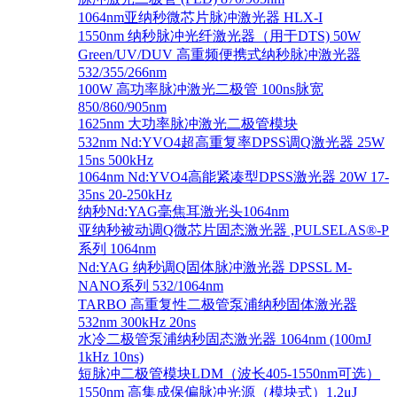
1064nm亚纳秒微芯片脉冲激光器 HLX-I
1550nm 纳秒脉冲光纤激光器（用于DTS) 50W
Green/UV/DUV 高重频便携式纳秒脉冲激光器
532/355/266nm
100W 高功率脉冲激光二极管 100ns脉宽
850/860/905nm
1625nm 大功率脉冲激光二极管模块
532nm Nd:YVO4超高重复率DPSS调Q激光器 25W
15ns 500kHz
1064nm Nd:YVO4高能紧凑型DPSS激光器 20W 17-
35ns 20-250kHz
纳秒Nd:YAG毫焦耳激光头1064nm
亚纳秒被动调Q微芯片固态激光器 ,PULSELAS®-P
系列 1064nm
Nd:YAG 纳秒调Q固体脉冲激光器 DPSSL M-
NANO系列 532/1064nm
TARBO 高重复性二极管泵浦纳秒固体激光器
532nm 300kHz 20ns
水冷二极管泵浦纳秒固态激光器 1064nm (100mJ
1kHz 10ns)
短脉冲二极管模块LDM（波长405-1550nm可选）
1550nm 高集成保偏脉冲光源（模块式）1.2μJ