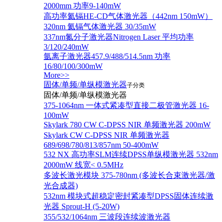
2000mm 功率9-140mW
高功率氦镉HE-CD气体激光器（442nm 150mW）
320nm 氦镉气体激光器 30/35mW
337nm氮分子激光器Nitrogen Laser 平均功率
3/120/240mW
氩离子激光器457.9/488/514.5nm 功率
16/80/100/300mW
More>>
固体/单频/单纵模激光器
子分类
固体/单频/单纵模激光器
375-1064nm 一体式紧凑型直接二极管激光器 16-
100mW
Skylark 780 CW C-DPSS NIR 单频激光器 200mW
Skylark CW C-DPSS NIR 单频激光器
689/698/780/813/857nm 50-400mW
532 NX 高功率SLM连续DPSS单纵模激光器 532nm
2000mW 线宽< 0.5MHz
多波长激光模块 375-780nm (多波长合束激光器/激
光合成器)
532nm 模块式超稳定密封紧凑型DPSS固体连续激
光器 Sprout-H (5-20W)
355/532/1064nm 三波段连续波激光器