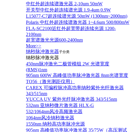
中红外超连续谱激光器 2-10um 50mW
开关型中红外超连续谱光源 1.9-4um 0.9W
L15077-C7超连续谱光源 50mW (1300nm~2000nm)
Polaris 中红外超连续谱激光器 1~4.6um 500/800mW
FLA-SC2100近红外超宽带超连续光源 1200-
2100nm
超宽谱激光光源600-2400nm
More>>
纳秒脉冲激光器
子分类
纳秒脉冲激光器
450nm脉冲激光二极管模组 2W 光谱宽度
(RMS)1nm
905nm 600W 高峰值功率脉冲激光器 8nm光谱宽度
TO56（激光测距仪用）
CAREX 可编程脉冲高功率纳秒紫外光纤激光器
343/515nm
YUCCA UV 紫外光纤脉冲激光器 343/515nm
532nm 亚纳秒微片激光器 HLX-G
532/1064nm风冷高频激光器
1064nm风冷纳秒激光器
1550nm 纳秒高功率脉冲光源
905nm 高峰值功率脉冲激光器 35/75W（高压测试