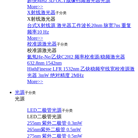
超快MHz 3D OCT成像扫频激光器光源
More>>
X射线激光器
子分类
X射线激光器
台式X射线源 激光器工作波长20nm 脉宽7ns 重复
频率10 Hz
More>>
校准源激光器
子分类
校准源激光器
氦氖He-Ne/乙炔C2H2 频率校准源/稳频激光器
632.8nm 1542nm
HighFinesse LFR 1532nm 乙炔稳频窄线宽校准源激
光器 3mW 绝对精度 2MHz
More>>
光源
子分类
光源
LED二极管光源
子分类
LED二极管光源
255nm 紫外二极管 0.3mW
265nm紫外二极管 0.5mW
275nm 紫外二极管 0.5mW