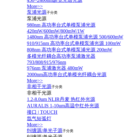
450~2400nm超宽光谱光源
More>>
泵浦光源
子分类
泵浦光源
980nm 高功率台式单模泵浦光源
420mW/600mW/800mW/1W
1480nm 高功率台式单模泵浦光源 500/600mW
910/915nm 高功率台式单模泵浦光源 100mW
808nm 高功率台式单模泵浦光源 200mW
多模光纤耦合高功率泵浦激光器
793/808/915/976nm
976nm 泵浦激光器 480mW
2000nm高功率台式单模光纤耦合光源
More>>
非相干光源
子分类
非相干光源
1.2-8.0um NLIR丹麦 热红外光源
AURALIS 1-10um高温中红外光源
接口 | TOUCH
氙气短弧灯
More>>
纠缠源/单光子源
子分类
纠缠源/单光子源