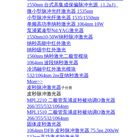
1550nm 台式高集成保偏脉冲光源（1.2μJ）
微小型脉冲光纤激光器 1535nm
小型脉冲光纤激光器 1535/1550nm
单频高功率纳秒激光器 1064nm 10W
泵浦紧凑型Nd:YAG激光器
1550nm10-50W纳秒脉冲激光器
纳秒高能中红外激光
纳秒级中红外激光
1560nm 纳秒激光二极管模块
1064nm 波段纳秒激光器
冷消融中红外激光模块
532/1064nm 2ns亚纳秒激光器
More>>
皮秒脉冲激光器
子分类
皮秒脉冲激光器
​MPL2210 二极管泵浦皮秒被动调Q激光器
266/355/532/1064nm
MPL1510 二极管泵浦皮秒被动调Q激光器
266/355/532/1064nm
固体皮秒激光器
1064nm DFB 皮秒脉冲激光器 75.5ps 200uW
532nm高功率皮秒激光器