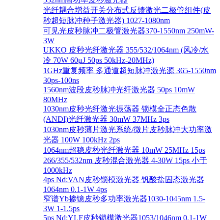
光纤耦合增益开关分布式反馈激光二极管组件(皮
秒超短脉冲种子激光器) 1027-1080nm
可见光皮秒脉冲二极管激光器370-1550nm 250mW-
3W
UKKO 皮秒光纤激光器 355/532/1064nm (风冷/水
冷 70W 60μJ 50ps 50kHz-20MHz)
1GHz重复频率 多通道超短脉冲激光源 365-1550nm
30ps-100ns
1560nm波段皮秒脉冲光纤激光器 50ps 10mW
80MHz
1030nm皮秒光纤激光振荡器 锁模全正态色散
(ANDI)光纤激光器 30mW 37MHz 3ps
1030nm皮秒薄片激光系统/微片皮秒脉冲大功率激
光器 100W 100kHz 2ps
1064nm超稳皮秒光纤激光器 10mW 25MHz 15ps
266/355/532nm 皮秒混合激光器 4-30W 15ps 小于
1000kHz
4ps Nd:VAN皮秒锁模激光器 钒酸盐固态激光器
1064nm 0.1-1W 4ps
窄谱Yb掺镱皮秒多功率激光器1030-1045nm 1.5-
3W 1-1.5ps
5ps Nd:YLF皮秒锁模激光器1053/1046nm 0.1-1W