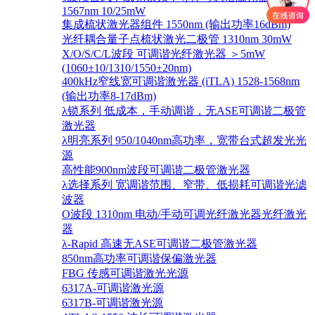
1567nm 10/25mW
集成梳状激光器组件 1550nm (输出功率16dBm)
光纤耦合量子点梳状激光二极管 1310nm 30mW
X/O/S/C/L波段 可调谐光纤激光器 ＞5mW
(1060±10/1310/1550±20nm)
400kHz窄线宽可调谐激光器 (iTLA) 1528-1568nm
(输出功率8-17dBm)
λ锁系列 低成本，手动调谐，无ASE可调谐二极管
激光器
λ明亮系列 950/1040nm高功率，宽带台式超发光光
源
高性能900nm波段可调谐二极管激光器
λ选择系列 宽调谐范围、窄带、低损耗可调谐光滤
波器
O波段 1310nm 电动/手动可调光纤激光器光纤激光
器
λ-Rapid 高速无ASE可调谐二极管激光器
850nm高功率可调谐保偏激光器
FBG 传感可调谐激光光源
6317A-可调谐激光源
6317B-可调谐激光源