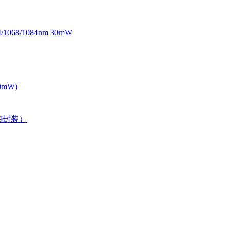
068/1084nm 30mW
0mW)
39封装）