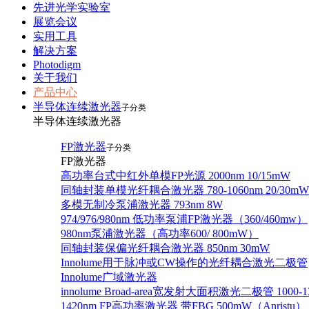
先进光学实验室
展览会议
实用工具
解决方案
Photodigm
关于我们
产品中心
半导体连续激光器
子分类
半导体连续激光器
FP激光器
子分类
FP激光器
高功率台式中红外单模FP光源 2000nm 10/15mW
同轴封装单模光纤耦合激光器 780-1060nm 20/30mW
多模无制冷泵浦激光器 793nm 8W
974/976/980nm 低功率泵浦FP激光器（360/460mw）
980nm泵浦激光器（高功率600/ 800mW）
同轴封装保偏光纤耦合激光器 850nm 30mW
Innolume用于脉冲或CW操作的光纤耦合激光二极管
Innolume广域激光器
innolume Broad-area宽发射大面积激光二极管 1000-1
1420nm FP高功率激光器 带FBG 500mW（Anristu）