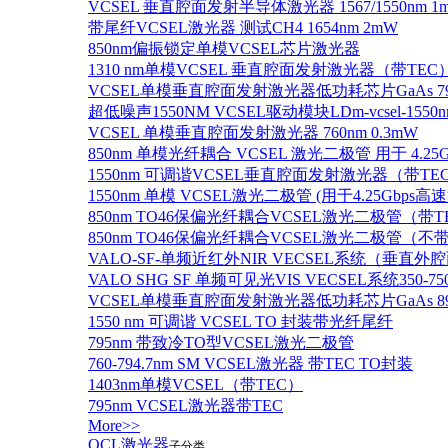
VCSEL 垂直腔面发射半导体激光器 1567/1550nm 1
带尾纤VCSEL激光器 测试CH4 1654nm 2mW
850nm偏振锁定单模VCSEL芯片激光器
1310 nm单模VCSEL 垂直腔面发射激光器（带TEC
VCSEL单模垂直腔面发射激光器低功耗芯片GaAs 795n
超低噪声1550NM VCSEL驱动模块LDm-vcsel-1550n
VCSEL 单模垂直腔面发射激光器 760nm 0.3mW
850nm 单模光纤耦合 VCSEL 激光二极管 用于 4.25
1550nm 可调谐VCSEL垂直腔面发射激光器（带T
1550nm 单模 VCSEL激光二极管 (用于4.25Gbps高
850nm TO46保偏光纤耦合VCSEL激光二极管（带T
850nm TO46保偏光纤耦合VCSEL激光二极管（不带
VALO-SF-单频近红外NIR VECSEL系统（垂直
VALO SHG SF 单频可见光VIS VECSEL系统35
VCSEL单模垂直腔面发射激光器低功耗芯片GaAs 894.6
1550 nm 可调谐 VCSEL TO 封装带光纤尾纤
795nm 带致冷TO型VCSEL激光二极管
760-794.7nm SM VCSEL激光器 带TEC TO封装
1403nm单模VCSEL（带TEC）
795nm VCSEL激光器带TEC
More>>
QCL激光器
子分类