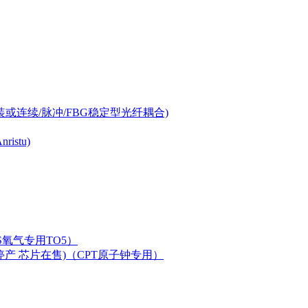
-can封装或连续/脉冲/FBG稳定型光纤耦合)
istu)
LAS氧气专用TO5）
二极管已停产 芯片在售)（CPT原子钟专用）