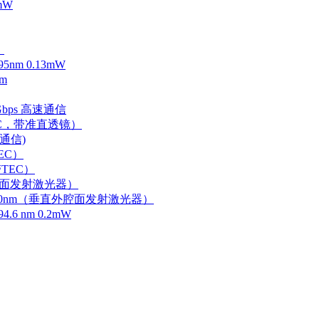
mW
）
m 0.13mW
m
Gbps 高速通信
EC，带准直透镜）
速通信)
EC）
TEC）
外腔面发射激光器）
0-750nm（垂直外腔面发射激光器）
 nm 0.2mW