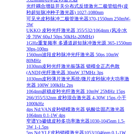
光纤耦合增益开关分布式反馈激光二极管组件(皮
秒超短脉冲种子激光器) 1027-1080nm
可见光皮秒脉冲二极管激光器370-1550nm 250mW-
3W
UKKO 皮秒光纤激光器 355/532/1064nm (风冷/水
冷 70W 60μJ 50ps 50kHz-20MHz)
1GHz重复频率 多通道超短脉冲激光源 365-1550nm
30ps-100ns
1560nm波段皮秒脉冲光纤激光器 50ps 10mW
80MHz
1030nm皮秒光纤激光振荡器 锁模全正态色散
(ANDI)光纤激光器 30mW 37MHz 3ps
1030nm皮秒薄片激光系统/微片皮秒脉冲大功率激
光器 100W 100kHz 2ps
1064nm超稳皮秒光纤激光器 10mW 25MHz 15ps
266/355/532nm 皮秒混合激光器 4-30W 15ps 小于
1000kHz
4ps Nd:VAN皮秒锁模激光器 钒酸盐固态激光器
1064nm 0.1-1W 4ps
窄谱Yb掺镱皮秒多功率激光器1030-1045nm 1.5-
3W 1-1.5ps
5ps Nd:YLF皮秒锁模激光器1053/1046nm 0.1-1W