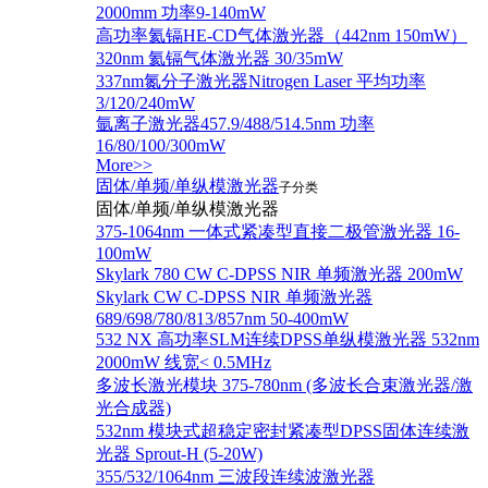
2000mm 功率9-140mW
高功率氦镉HE-CD气体激光器（442nm 150mW）
320nm 氦镉气体激光器 30/35mW
337nm氮分子激光器Nitrogen Laser 平均功率
3/120/240mW
氩离子激光器457.9/488/514.5nm 功率
16/80/100/300mW
More>>
固体/单频/单纵模激光器
子分类
固体/单频/单纵模激光器
375-1064nm 一体式紧凑型直接二极管激光器 16-
100mW
Skylark 780 CW C-DPSS NIR 单频激光器 200mW
Skylark CW C-DPSS NIR 单频激光器
689/698/780/813/857nm 50-400mW
532 NX 高功率SLM连续DPSS单纵模激光器 532nm
2000mW 线宽< 0.5MHz
多波长激光模块 375-780nm (多波长合束激光器/激
光合成器)
532nm 模块式超稳定密封紧凑型DPSS固体连续激
光器 Sprout-H (5-20W)
355/532/1064nm 三波段连续波激光器