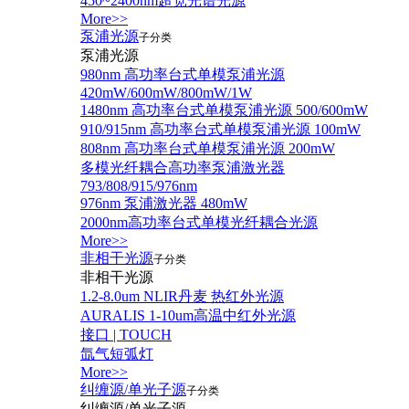
450~2400nm超宽光谱光源
More>>
泵浦光源
子分类
泵浦光源
980nm 高功率台式单模泵浦光源
420mW/600mW/800mW/1W
1480nm 高功率台式单模泵浦光源 500/600mW
910/915nm 高功率台式单模泵浦光源 100mW
808nm 高功率台式单模泵浦光源 200mW
多模光纤耦合高功率泵浦激光器
793/808/915/976nm
976nm 泵浦激光器 480mW
2000nm高功率台式单模光纤耦合光源
More>>
非相干光源
子分类
非相干光源
1.2-8.0um NLIR丹麦 热红外光源
AURALIS 1-10um高温中红外光源
接口 | TOUCH
氙气短弧灯
More>>
纠缠源/单光子源
子分类
纠缠源/单光子源