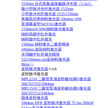
1550nm 台式高集成保偏脉冲光源（1.2μJ）
微小型脉冲光纤激光器 1535nm
小型脉冲光纤激光器 1535/1550nm
单频高功率纳秒激光器 1064nm 10W
泵浦紧凑型Nd:YAG激光器
1550nm10-50W纳秒脉冲激光器
纳秒高能中红外激光
纳秒级中红外激光
1560nm 纳秒激光二极管模块
1064nm 波段纳秒激光器
冷消融中红外激光模块
532/1064nm 2ns亚纳秒激光器
More>>
皮秒脉冲激光器
子分类
皮秒脉冲激光器
​MPL2210 二极管泵浦皮秒被动调Q激光器
266/355/532/1064nm
MPL1510 二极管泵浦皮秒被动调Q激光器
266/355/532/1064nm
固体皮秒激光器
1064nm DFB 皮秒脉冲激光器 75.5ps 200uW
532nm高功率皮秒激光器