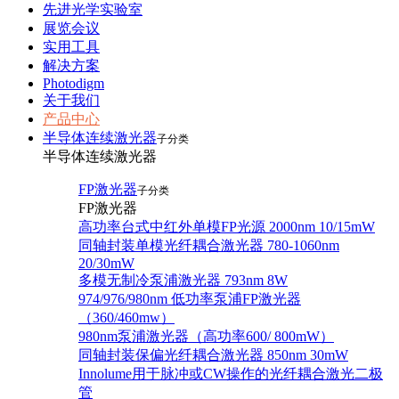
先进光学实验室
展览会议
实用工具
解决方案
Photodigm
关于我们
产品中心
半导体连续激光器
子分类
半导体连续激光器
FP激光器
子分类
FP激光器
高功率台式中红外单模FP光源 2000nm 10/15mW
同轴封装单模光纤耦合激光器 780-1060nm
20/30mW
多模无制冷泵浦激光器 793nm 8W
974/976/980nm 低功率泵浦FP激光器
（360/460mw）
980nm泵浦激光器（高功率600/ 800mW）
同轴封装保偏光纤耦合激光器 850nm 30mW
Innolume用于脉冲或CW操作的光纤耦合激光二极
管