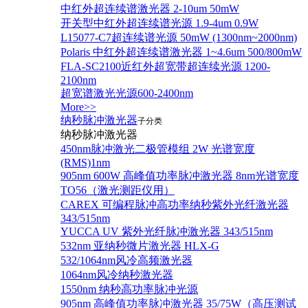
中红外超连续谱激光器 2-10um 50mW
开关型中红外超连续谱光源 1.9-4um 0.9W
L15077-C7超连续谱光源 50mW (1300nm~2000nm)
Polaris 中红外超连续谱激光器 1~4.6um 500/800mW
FLA-SC2100近红外超宽带超连续光源 1200-
2100nm
超宽谱激光光源600-2400nm
More>>
纳秒脉冲激光器
子分类
纳秒脉冲激光器
450nm脉冲激光二极管模组 2W 光谱宽度
(RMS)1nm
905nm 600W 高峰值功率脉冲激光器 8nm光谱宽度
TO56（激光测距仪用）
CAREX 可编程脉冲高功率纳秒紫外光纤激光器
343/515nm
YUCCA UV 紫外光纤脉冲激光器 343/515nm
532nm 亚纳秒微片激光器 HLX-G
532/1064nm风冷高频激光器
1064nm风冷纳秒激光器
1550nm 纳秒高功率脉冲光源
905nm 高峰值功率脉冲激光器 35/75W（高压测试