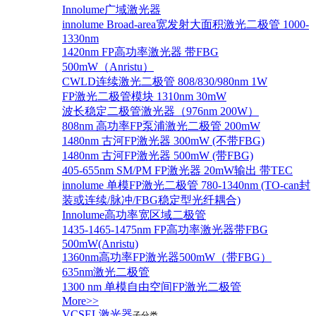
Innolume广域激光器
innolume Broad-area宽发射大面积激光二极管 1000-
1330nm
1420nm FP高功率激光器 带FBG
500mW（Anristu）
CWLD连续激光二极管 808/830/980nm 1W
FP激光二极管模块 1310nm 30mW
波长稳定二极管激光器（976nm 200W）
808nm 高功率FP泵浦激光二极管 200mW
1480nm 古河FP激光器 300mW (不带FBG)
1480nm 古河FP激光器 500mW (带FBG)
405-655nm SM/PM FP激光器 20mW输出 带TEC
innolume 单模FP激光二极管 780-1340nm (TO-can封
装或连续/脉冲/FBG稳定型光纤耦合)
Innolume高功率宽区域二极管
1435-1465-1475nm FP高功率激光器带FBG
500mW(Anristu)
1360nm高功率FP激光器500mW（带FBG）
635nm激光二极管
1300 nm 单模自由空间FP激光二极管
More>>
VCSEL激光器
子分类