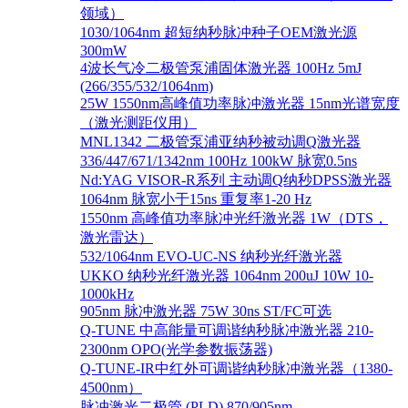
领域）
1030/1064nm 超短纳秒脉冲种子OEM激光源
300mW
4波长气冷二极管泵浦固体激光器 100Hz 5mJ
(266/355/532/1064nm)
25W 1550nm高峰值功率脉冲激光器 15nm光谱宽度
（激光测距仪用）
MNL1342 二极管泵浦亚纳秒被动调Q激光器
336/447/671/1342nm 100Hz 100kW 脉宽0.5ns
Nd:YAG VISOR-R系列 主动调Q纳秒DPSS激光器
1064nm 脉宽小于15ns 重复率1-20 Hz
1550nm 高峰值功率脉冲光纤激光器 1W（DTS，
激光雷达）
532/1064nm EVO-UC-NS 纳秒光纤激光器
UKKO 纳秒光纤激光器 1064nm 200uJ 10W 10-
1000kHz
905nm 脉冲激光器 75W 30ns ST/FC可选
Q-TUNE 中高能量可调谐纳秒脉冲激光器 210-
2300nm OPO(光学参数振荡器)
Q-TUNE-IR中红外可调谐纳秒脉冲激光器（1380-
4500nm）
脉冲激光二极管 (PLD) 870/905nm