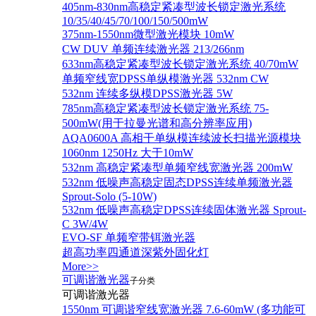
405nm-830nm高稳定紧凑型波长锁定激光系统
10/35/40/45/70/100/150/500mW
375nm-1550nm微型激光模块 10mW
CW DUV 单频连续激光器 213/266nm
633nm高稳定紧凑型波长锁定激光系统 40/70mW
单频窄线宽DPSS单纵模激光器 532nm CW
532nm 连续多纵模DPSS激光器 5W
785nm高稳定紧凑型波长锁定激光系统 75-
500mW(用于拉曼光谱和高分辨率应用)
AQA0600A 高相干单纵模连续波长扫描光源模块
1060nm 1250Hz 大于10mW
532nm 高稳定紧凑型单频窄线宽激光器 200mW
532nm 低噪声高稳定固态DPSS连续单频激光器
Sprout‐Solo (5-10W)
532nm 低噪声高稳定DPSS连续固体激光器 Sprout-
C 3W/4W
EVO-SF 单频窄带铒激光器
超高功率四通道深紫外固化灯
More>>
可调谐激光器
子分类
可调谐激光器
1550nm 可调谐窄线宽激光器 7.6-60mW (多功能可