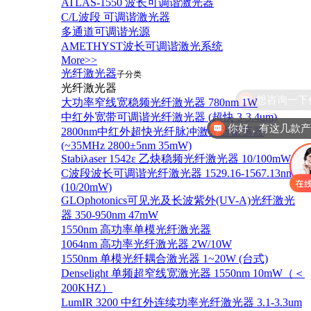
ATLAS-1550 波长可调谐激光器
C/L波段 可调谐激光器
多通道可调谐光源
AMETHYST波长可调谐激光系统
More>>
光纤激光器
子分类
光纤激光器
大功率窄线宽稳频光纤激光器 780nm 1W
中红外宽带可调谐光纤激光器 (超快 3-3.4um)
你好，有这几款
2800nm中红外超快光纤脉冲激光器振荡器
(~35MHz 2800±5nm 35mW)
Stabiλaser 1542ε 乙炔稳频光纤激光器 10/100mW
C波段波长可调谐光纤激光器 1529.16-1567.13nm
(10/20mW)
GLOphotonics可见光及长波紫外(UV-A)光纤激光
器 350-950nm 47mW
1550nm 高功率单模光纤激光器
1064nm 高功率光纤激光器 2W/10W
1550nm 单模光纤耦合激光器 1~20W (台式)
Denselight 单频超窄线宽激光器 1550nm 10mW（＜
200KHZ）
LumIR 3200 中红外连续功率光纤激光器 3.1-3.3um