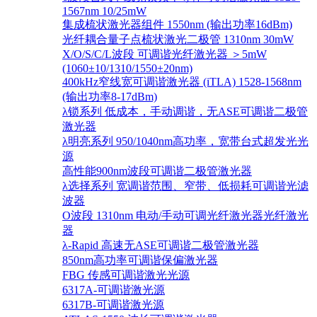
1567nm 10/25mW
集成梳状激光器组件 1550nm (输出功率16dBm)
光纤耦合量子点梳状激光二极管 1310nm 30mW
X/O/S/C/L波段 可调谐光纤激光器 ＞5mW
(1060±10/1310/1550±20nm)
400kHz窄线宽可调谐激光器 (iTLA) 1528-1568nm
(输出功率8-17dBm)
λ锁系列 低成本，手动调谐，无ASE可调谐二极管
激光器
λ明亮系列 950/1040nm高功率，宽带台式超发光光
源
高性能900nm波段可调谐二极管激光器
λ选择系列 宽调谐范围、窄带、低损耗可调谐光滤
波器
O波段 1310nm 电动/手动可调光纤激光器光纤激光
器
λ-Rapid 高速无ASE可调谐二极管激光器
850nm高功率可调谐保偏激光器
FBG 传感可调谐激光光源
6317A-可调谐激光源
6317B-可调谐激光源