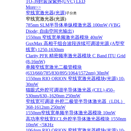
TO-39封装深紫外(UVC) LED
More>>
窄线宽激光器(光源)
子分类
窄线宽激光器(光源)
785nm SLM半导体单纵模激光器 100mW (VBG
Diode; 自由空间光输出)
1550nm 窄线宽单频激光器模块 40mW
GuxMax 高相干组合波段连续可调谐光源 (A型窄
线宽) 1250-1630nm
Clarity PFR 精密频率激光器模块 C Band ITU Grid
(8-16mW)
单频窄线宽激光二极管模块
(633/660/785/830/895/1064/1572nm) 30mW
1550nm RIO ORION 窄线宽激光器模块(光源) 10-
30mW
猫眼式外腔可调谐半导体激光器 (CEL) 450–
530nm/630–1620nm 250mW
窄线宽可调谐 外腔二极管半导体激光器（LDL）
368-1612nm 250mW
1550nm窄线宽单频半导体激光器模块 10mW
高功率窄线宽ECL外腔半导体激光器模块 1550nm
10mW <5KHz
1064nm RIO ORION 窄线宽激光器模块(光源) 10-