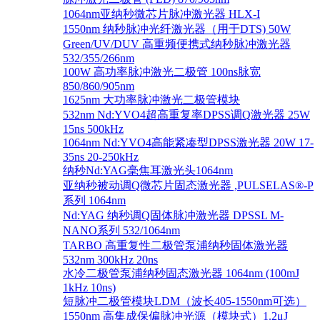
1064nm亚纳秒微芯片脉冲激光器 HLX-I
1550nm 纳秒脉冲光纤激光器（用于DTS) 50W
Green/UV/DUV 高重频便携式纳秒脉冲激光器
532/355/266nm
100W 高功率脉冲激光二极管 100ns脉宽
850/860/905nm
1625nm 大功率脉冲激光二极管模块
532nm Nd:YVO4超高重复率DPSS调Q激光器 25W
15ns 500kHz
1064nm Nd:YVO4高能紧凑型DPSS激光器 20W 17-
35ns 20-250kHz
纳秒Nd:YAG毫焦耳激光头1064nm
亚纳秒被动调Q微芯片固态激光器 ,PULSELAS®-P
系列 1064nm
Nd:YAG 纳秒调Q固体脉冲激光器 DPSSL M-
NANO系列 532/1064nm
TARBO 高重复性二极管泵浦纳秒固体激光器
532nm 300kHz 20ns
水冷二极管泵浦纳秒固态激光器 1064nm (100mJ
1kHz 10ns)
短脉冲二极管模块LDM（波长405-1550nm可选）
1550nm 高集成保偏脉冲光源（模块式）1.2μJ