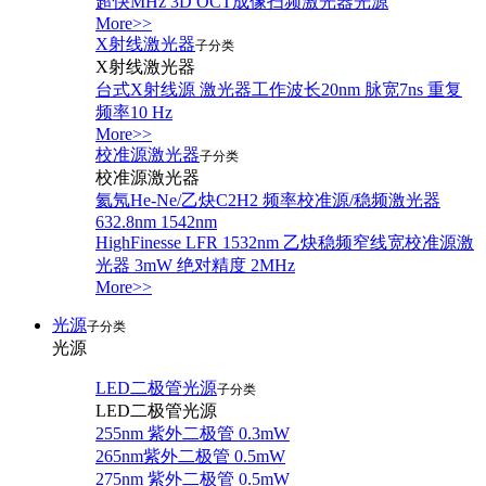
超快MHz 3D OCT成像扫频激光器光源
More>>
X射线激光器
子分类
X射线激光器
台式X射线源 激光器工作波长20nm 脉宽7ns 重复
频率10 Hz
More>>
校准源激光器
子分类
校准源激光器
氦氖He-Ne/乙炔C2H2 频率校准源/稳频激光器
632.8nm 1542nm
HighFinesse LFR 1532nm 乙炔稳频窄线宽校准源激
光器 3mW 绝对精度 2MHz
More>>
光源
子分类
光源
LED二极管光源
子分类
LED二极管光源
255nm 紫外二极管 0.3mW
265nm紫外二极管 0.5mW
275nm 紫外二极管 0.5mW