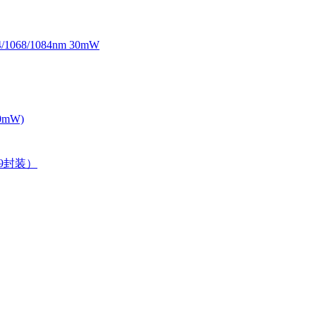
068/1084nm 30mW
0mW)
39封装）