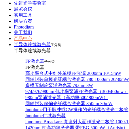
先进光学实验室
展览会议
实用工具
解决方案
Photodigm
关于我们
产品中心
半导体连续激光器
子分类
半导体连续激光器
FP激光器
子分类
FP激光器
高功率台式中红外单模FP光源 2000nm 10/15mW
同轴封装单模光纤耦合激光器 780-1060nm 20/30mW
多模无制冷泵浦激光器 793nm 8W
974/976/980nm 低功率泵浦FP激光器（360/460mw）
980nm泵浦激光器（高功率600/ 800mW）
同轴封装保偏光纤耦合激光器 850nm 30mW
Innolume用于脉冲或CW操作的光纤耦合激光二极管
Innolume广域激光器
innolume Broad-area宽发射大面积激光二极管 1000-1
1420nm FP高功率激光器 带FBG 500mW（Anristu）