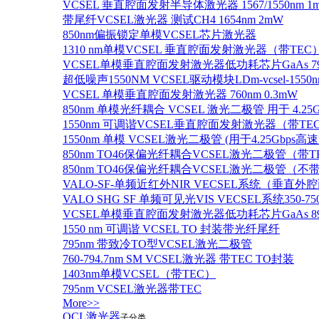
VCSEL 垂直腔面发射半导体激光器 1567/1550nm 1
带尾纤VCSEL激光器 测试CH4 1654nm 2mW
850nm偏振锁定单模VCSEL芯片激光器
1310 nm单模VCSEL 垂直腔面发射激光器（带TEC
VCSEL单模垂直腔面发射激光器低功耗芯片GaAs 795n
超低噪声1550NM VCSEL驱动模块LDm-vcsel-1550n
VCSEL 单模垂直腔面发射激光器 760nm 0.3mW
850nm 单模光纤耦合 VCSEL 激光二极管 用于 4.25
1550nm 可调谐VCSEL垂直腔面发射激光器（带T
1550nm 单模 VCSEL激光二极管 (用于4.25Gbps高
850nm TO46保偏光纤耦合VCSEL激光二极管（带T
850nm TO46保偏光纤耦合VCSEL激光二极管（不带
VALO-SF-单频近红外NIR VECSEL系统（垂直
VALO SHG SF 单频可见光VIS VECSEL系统35
VCSEL单模垂直腔面发射激光器低功耗芯片GaAs 894.6
1550 nm 可调谐 VCSEL TO 封装带光纤尾纤
795nm 带致冷TO型VCSEL激光二极管
760-794.7nm SM VCSEL激光器 带TEC TO封装
1403nm单模VCSEL（带TEC）
795nm VCSEL激光器带TEC
More>>
QCL激光器
子分类