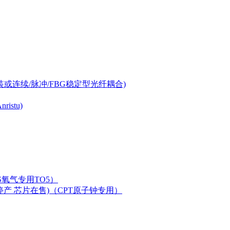
-can封装或连续/脉冲/FBG稳定型光纤耦合)
istu)
LAS氧气专用TO5）
二极管已停产 芯片在售)（CPT原子钟专用）