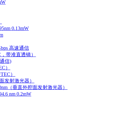
mW
）
m 0.13mW
m
Gbps 高速通信
EC，带准直透镜）
速通信)
EC）
TEC）
外腔面发射激光器）
0-750nm（垂直外腔面发射激光器）
 nm 0.2mW