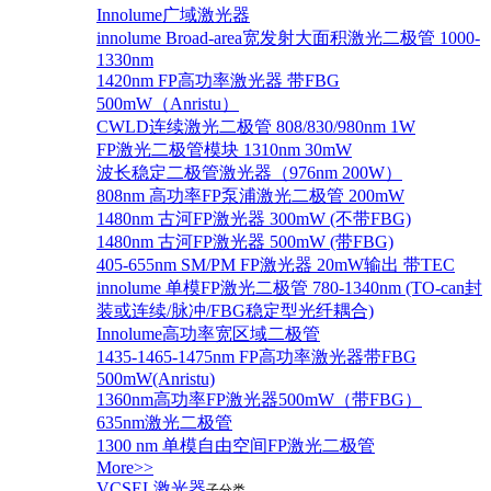
Innolume广域激光器
innolume Broad-area宽发射大面积激光二极管 1000-
1330nm
1420nm FP高功率激光器 带FBG
500mW（Anristu）
CWLD连续激光二极管 808/830/980nm 1W
FP激光二极管模块 1310nm 30mW
波长稳定二极管激光器（976nm 200W）
808nm 高功率FP泵浦激光二极管 200mW
1480nm 古河FP激光器 300mW (不带FBG)
1480nm 古河FP激光器 500mW (带FBG)
405-655nm SM/PM FP激光器 20mW输出 带TEC
innolume 单模FP激光二极管 780-1340nm (TO-can封
装或连续/脉冲/FBG稳定型光纤耦合)
Innolume高功率宽区域二极管
1435-1465-1475nm FP高功率激光器带FBG
500mW(Anristu)
1360nm高功率FP激光器500mW（带FBG）
635nm激光二极管
1300 nm 单模自由空间FP激光二极管
More>>
VCSEL激光器
子分类