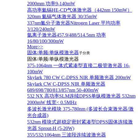
2000mm 功率9-140mW
高功率氦镉HE-CD气体激光器（442nm 150mW）
320nm 氦镉气体激光器 30/35mW
337nm氮分子激光器Nitrogen Laser 平均功率
3/120/240mW
氩离子激光器457.9/488/514.5nm 功率
16/80/100/300mW
More>>
固体/单频/单纵模激光器
子分类
固体/单频/单纵模激光器
375-1064nm 一体式紧凑型直接二极管激光器 16-
100mW
Skylark 780 CW C-DPSS NIR 单频激光器 200mW
Skylark CW C-DPSS NIR 单频激光器
689/698/780/813/857nm 50-400mW
532 NX 高功率SLM连续DPSS单纵模激光器 532nm
2000mW 线宽< 0.5MHz
多波长激光模块 375-780nm (多波长合束激光器/激
光合成器)
532nm 模块式超稳定密封紧凑型DPSS固体连续激
光器 Sprout-H (5-20W)
355/532/1064nm 三波段连续波激光器