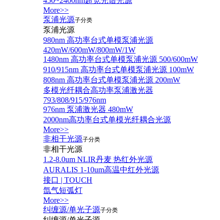
450~2400nm超宽光谱光源
More>>
泵浦光源
子分类
泵浦光源
980nm 高功率台式单模泵浦光源
420mW/600mW/800mW/1W
1480nm 高功率台式单模泵浦光源 500/600mW
910/915nm 高功率台式单模泵浦光源 100mW
808nm 高功率台式单模泵浦光源 200mW
多模光纤耦合高功率泵浦激光器
793/808/915/976nm
976nm 泵浦激光器 480mW
2000nm高功率台式单模光纤耦合光源
More>>
非相干光源
子分类
非相干光源
1.2-8.0um NLIR丹麦 热红外光源
AURALIS 1-10um高温中红外光源
接口 | TOUCH
氙气短弧灯
More>>
纠缠源/单光子源
子分类
纠缠源/单光子源