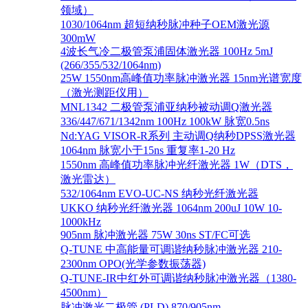
领域）
1030/1064nm 超短纳秒脉冲种子OEM激光源
300mW
4波长气冷二极管泵浦固体激光器 100Hz 5mJ
(266/355/532/1064nm)
25W 1550nm高峰值功率脉冲激光器 15nm光谱宽度
（激光测距仪用）
MNL1342 二极管泵浦亚纳秒被动调Q激光器
336/447/671/1342nm 100Hz 100kW 脉宽0.5ns
Nd:YAG VISOR-R系列 主动调Q纳秒DPSS激光器
1064nm 脉宽小于15ns 重复率1-20 Hz
1550nm 高峰值功率脉冲光纤激光器 1W（DTS，
激光雷达）
532/1064nm EVO-UC-NS 纳秒光纤激光器
UKKO 纳秒光纤激光器 1064nm 200uJ 10W 10-
1000kHz
905nm 脉冲激光器 75W 30ns ST/FC可选
Q-TUNE 中高能量可调谐纳秒脉冲激光器 210-
2300nm OPO(光学参数振荡器)
Q-TUNE-IR中红外可调谐纳秒脉冲激光器（1380-
4500nm）
脉冲激光二极管 (PLD) 870/905nm