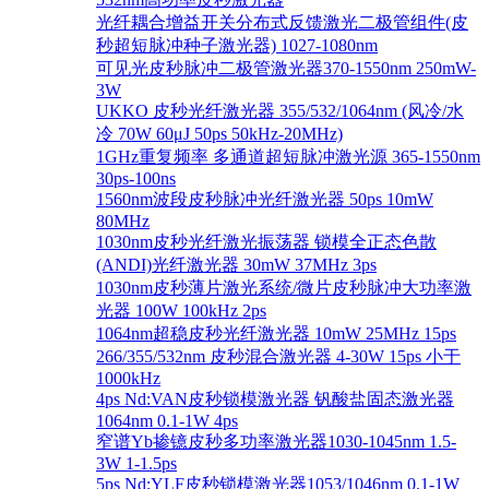
光纤耦合增益开关分布式反馈激光二极管组件(皮
秒超短脉冲种子激光器) 1027-1080nm
可见光皮秒脉冲二极管激光器370-1550nm 250mW-
3W
UKKO 皮秒光纤激光器 355/532/1064nm (风冷/水
冷 70W 60μJ 50ps 50kHz-20MHz)
1GHz重复频率 多通道超短脉冲激光源 365-1550nm
30ps-100ns
1560nm波段皮秒脉冲光纤激光器 50ps 10mW
80MHz
1030nm皮秒光纤激光振荡器 锁模全正态色散
(ANDI)光纤激光器 30mW 37MHz 3ps
1030nm皮秒薄片激光系统/微片皮秒脉冲大功率激
光器 100W 100kHz 2ps
1064nm超稳皮秒光纤激光器 10mW 25MHz 15ps
266/355/532nm 皮秒混合激光器 4-30W 15ps 小于
1000kHz
4ps Nd:VAN皮秒锁模激光器 钒酸盐固态激光器
1064nm 0.1-1W 4ps
窄谱Yb掺镱皮秒多功率激光器1030-1045nm 1.5-
3W 1-1.5ps
5ps Nd:YLF皮秒锁模激光器1053/1046nm 0.1-1W