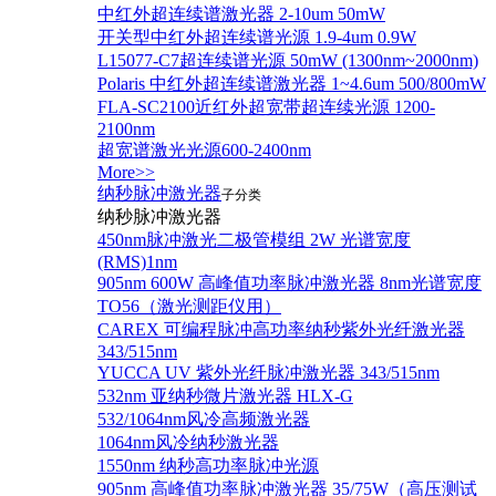
中红外超连续谱激光器 2-10um 50mW
开关型中红外超连续谱光源 1.9-4um 0.9W
L15077-C7超连续谱光源 50mW (1300nm~2000nm)
Polaris 中红外超连续谱激光器 1~4.6um 500/800mW
FLA-SC2100近红外超宽带超连续光源 1200-
2100nm
超宽谱激光光源600-2400nm
More>>
纳秒脉冲激光器
子分类
纳秒脉冲激光器
450nm脉冲激光二极管模组 2W 光谱宽度
(RMS)1nm
905nm 600W 高峰值功率脉冲激光器 8nm光谱宽度
TO56（激光测距仪用）
CAREX 可编程脉冲高功率纳秒紫外光纤激光器
343/515nm
YUCCA UV 紫外光纤脉冲激光器 343/515nm
532nm 亚纳秒微片激光器 HLX-G
532/1064nm风冷高频激光器
1064nm风冷纳秒激光器
1550nm 纳秒高功率脉冲光源
905nm 高峰值功率脉冲激光器 35/75W（高压测试