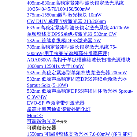
405nm-830nm高稳定紧凑型波长锁定激光系统
10/35/40/45/70/100/150/500mW
375nm-1550nm微型激光模块 10mW
CW DUV 单频连续激光器 213/266nm
633nm高稳定紧凑型波长锁定激光系统 40/70mW
单频窄线宽DPSS单纵模激光器 532nm CW
532nm 连续多纵模DPSS激光器 5W
785nm高稳定紧凑型波长锁定激光系统 75-
500mW(用于拉曼光谱和高分辨率应用)
AQA0600A 高相干单纵模连续波长扫描光源模块
1060nm 1250Hz 大于10mW
532nm 高稳定紧凑型单频窄线宽激光器 200mW
532nm 低噪声高稳定固态DPSS连续单频激光器
Sprout‐Solo (5-10W)
532nm 低噪声高稳定DPSS连续固体激光器 Sprout-
C 3W/4W
EVO-SF 单频窄带铒激光器
超高功率四通道深紫外固化灯
More>>
可调谐激光器
子分类
可调谐激光器
1550nm 可调谐窄线宽激光器 7.6-60mW (多功能可