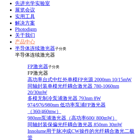
先进光学实验室
展览会议
实用工具
解决方案
Photodigm
关于我们
产品中心
半导体连续激光器
子分类
半导体连续激光器
FP激光器
子分类
FP激光器
高功率台式中红外单模FP光源 2000nm 10/15mW
同轴封装单模光纤耦合激光器 780-1060nm
20/30mW
多模无制冷泵浦激光器 793nm 8W
974/976/980nm 低功率泵浦FP激光器
（360/460mw）
980nm泵浦激光器（高功率600/ 800mW）
同轴封装保偏光纤耦合激光器 850nm 30mW
Innolume用于脉冲或CW操作的光纤耦合激光二极
管