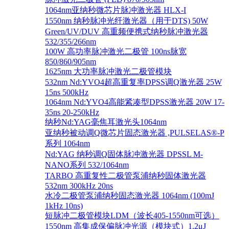
1064nm亚纳秒微芯片脉冲激光器 HLX-I
1550nm 纳秒脉冲光纤激光器（用于DTS) 50W
Green/UV/DUV 高重频便携式纳秒脉冲激光器
532/355/266nm
100W 高功率脉冲激光二极管 100ns脉宽
850/860/905nm
1625nm 大功率脉冲激光二极管模块
532nm Nd:YVO4超高重复率DPSS调Q激光器 25W
15ns 500kHz
1064nm Nd:YVO4高能紧凑型DPSS激光器 20W 17-
35ns 20-250kHz
纳秒Nd:YAG毫焦耳激光头1064nm
亚纳秒被动调Q微芯片固态激光器 ,PULSELAS®-P
系列 1064nm
Nd:YAG 纳秒调Q固体脉冲激光器 DPSSL M-
NANO系列 532/1064nm
TARBO 高重复性二极管泵浦纳秒固体激光器
532nm 300kHz 20ns
水冷二极管泵浦纳秒固态激光器 1064nm (100mJ
1kHz 10ns)
短脉冲二极管模块LDM（波长405-1550nm可选）
1550nm 高集成保偏脉冲光源（模块式）1.2μJ