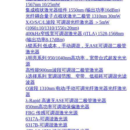
1567nm 10/25mW
集成梳状激光器组件 1550nm (输出功率16dBm)
光纤耦合量子点梳状激光二极管 1310nm 30mW
X/O/S/C/L波段 可调谐光纤激光器 ＞5mW
(1060±10/1310/1550±20nm)
400kHz窄线宽可调谐激光器 (iTLA) 1528-1568nm
(输出功率8-17dBm)
λ锁系列 低成本，手动调谐，无ASE可调谐二极管
激光器
λ明亮系列 950/1040nm高功率，宽带台式超发光光
源
高性能900nm波段可调谐二极管激光器
λ选择系列 宽调谐范围、窄带、低损耗可调谐光滤
波器
O波段 1310nm 电动/手动可调光纤激光器光纤激光
器
λ-Rapid 高速无ASE可调谐二极管激光器
850nm高功率可调谐保偏激光器
FBG 传感可调谐激光光源
6317A-可调谐激光源
6317B-可调谐激光源