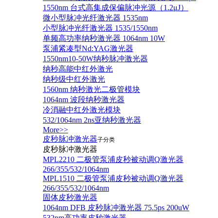
1550nm 台式高集成保偏脉冲光源（1.2μJ）
微小型脉冲光纤激光器 1535nm
小型脉冲光纤激光器 1535/1550nm
单频高功率纳秒激光器 1064nm 10W
泵浦紧凑型Nd:YAG激光器
1550nm10-50W纳秒脉冲激光器
纳秒高能中红外激光
纳秒级中红外激光
1560nm 纳秒激光二极管模块
1064nm 波段纳秒激光器
冷消融中红外激光模块
532/1064nm 2ns亚纳秒激光器
More>>
皮秒脉冲激光器
子分类
皮秒脉冲激光器
​MPL2210 二极管泵浦皮秒被动调Q激光器
266/355/532/1064nm
MPL1510 二极管泵浦皮秒被动调Q激光器
266/355/532/1064nm
固体皮秒激光器
1064nm DFB 皮秒脉冲激光器 75.5ps 200uW
532nm高功率皮秒激光器