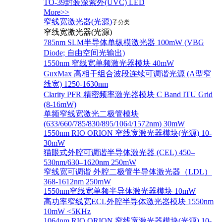
TO-39封装深紫外(UVC) LED
More>>
窄线宽激光器(光源)
子分类
窄线宽激光器(光源)
785nm SLM半导体单纵模激光器 100mW (VBG
Diode; 自由空间光输出)
1550nm 窄线宽单频激光器模块 40mW
GuxMax 高相干组合波段连续可调谐光源 (A型窄
线宽) 1250-1630nm
Clarity PFR 精密频率激光器模块 C Band ITU Grid
(8-16mW)
单频窄线宽激光二极管模块
(633/660/785/830/895/1064/1572nm) 30mW
1550nm RIO ORION 窄线宽激光器模块(光源) 10-
30mW
猫眼式外腔可调谐半导体激光器 (CEL) 450–
530nm/630–1620nm 250mW
窄线宽可调谐 外腔二极管半导体激光器（LDL）
368-1612nm 250mW
1550nm窄线宽单频半导体激光器模块 10mW
高功率窄线宽ECL外腔半导体激光器模块 1550nm
10mW <5KHz
1064nm RIO ORION 窄线宽激光器模块(光源) 10-