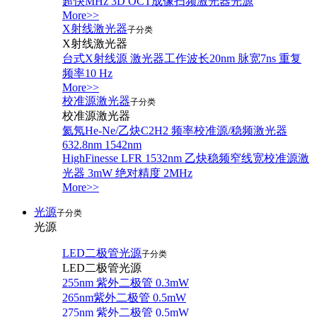
超快MHz 3D OCT成像扫频激光器光源
More>>
X射线激光器
子分类
X射线激光器
台式X射线源 激光器工作波长20nm 脉宽7ns 重复
频率10 Hz
More>>
校准源激光器
子分类
校准源激光器
氦氖He-Ne/乙炔C2H2 频率校准源/稳频激光器
632.8nm 1542nm
HighFinesse LFR 1532nm 乙炔稳频窄线宽校准源激
光器 3mW 绝对精度 2MHz
More>>
光源
子分类
光源
LED二极管光源
子分类
LED二极管光源
255nm 紫外二极管 0.3mW
265nm紫外二极管 0.5mW
275nm 紫外二极管 0.5mW