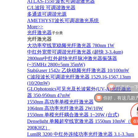
ATLAS-1550 波长可调谐激光器
C/L波段 可调谐激光器
多通道可调谐光源
AMETHYST波长可调谐激光系统
More>>
光纤激光器
子分类
光纤激光器
大功率窄线宽稳频光纤激光器 780nm 1W
中红外宽带可调谐光纤激光器 (超快 3-3.4um)
2800nm中红外超快光纤脉冲激光器振荡器
(~35MHz 2800±5nm 35mW)
Stabiλaser 1542ε 乙炔稳频光纤激光器 10/100mW
C波段波长可调谐光纤激光器 1529.16-1567.13nm
(10/20mW)
GLOphotonics可见光及长波紫外(UV-A)光纤激光
你好，有这几款
器 350-950nm 47mW
1550nm 高功率单模光纤激光器
1064nm 高功率光纤激光器 2W/10W
1550nm 单模光纤耦合激光器 1~20W (台式)
Denselight 单频超窄线宽激光器 1550nm 10mW（＜
200KHZ）
LumIR 3200 中红外连续功率光纤激光器 3.1-3.3um