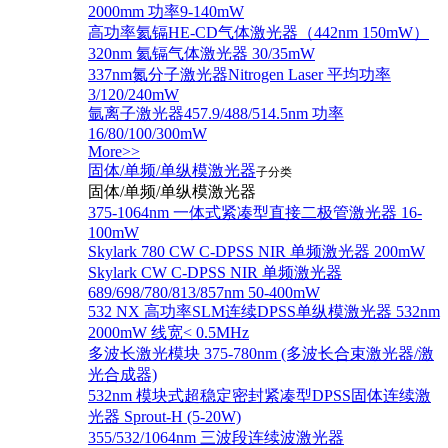
2000mm 功率9-140mW
高功率氦镉HE-CD气体激光器（442nm 150mW）
320nm 氦镉气体激光器 30/35mW
337nm氮分子激光器Nitrogen Laser 平均功率
3/120/240mW
氩离子激光器457.9/488/514.5nm 功率
16/80/100/300mW
More>>
固体/单频/单纵模激光器
子分类
固体/单频/单纵模激光器
375-1064nm 一体式紧凑型直接二极管激光器 16-
100mW
Skylark 780 CW C-DPSS NIR 单频激光器 200mW
Skylark CW C-DPSS NIR 单频激光器
689/698/780/813/857nm 50-400mW
532 NX 高功率SLM连续DPSS单纵模激光器 532nm
2000mW 线宽< 0.5MHz
多波长激光模块 375-780nm (多波长合束激光器/激
光合成器)
532nm 模块式超稳定密封紧凑型DPSS固体连续激
光器 Sprout-H (5-20W)
355/532/1064nm 三波段连续波激光器