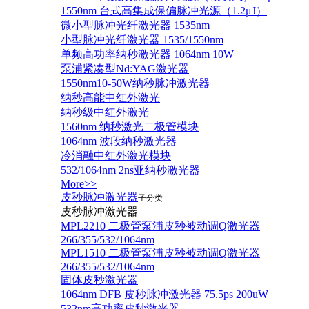
1550nm 台式高集成保偏脉冲光源（1.2μJ）
微小型脉冲光纤激光器 1535nm
小型脉冲光纤激光器 1535/1550nm
单频高功率纳秒激光器 1064nm 10W
泵浦紧凑型Nd:YAG激光器
1550nm10-50W纳秒脉冲激光器
纳秒高能中红外激光
纳秒级中红外激光
1560nm 纳秒激光二极管模块
1064nm 波段纳秒激光器
冷消融中红外激光模块
532/1064nm 2ns亚纳秒激光器
More>>
皮秒脉冲激光器
子分类
皮秒脉冲激光器
​MPL2210 二极管泵浦皮秒被动调Q激光器
266/355/532/1064nm
MPL1510 二极管泵浦皮秒被动调Q激光器
266/355/532/1064nm
固体皮秒激光器
1064nm DFB 皮秒脉冲激光器 75.5ps 200uW
532nm高功率皮秒激光器