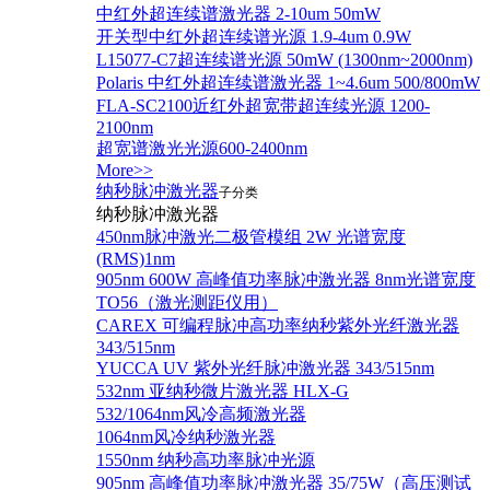
中红外超连续谱激光器 2-10um 50mW
开关型中红外超连续谱光源 1.9-4um 0.9W
L15077-C7超连续谱光源 50mW (1300nm~2000nm)
Polaris 中红外超连续谱激光器 1~4.6um 500/800mW
FLA-SC2100近红外超宽带超连续光源 1200-
2100nm
超宽谱激光光源600-2400nm
More>>
纳秒脉冲激光器
子分类
纳秒脉冲激光器
450nm脉冲激光二极管模组 2W 光谱宽度
(RMS)1nm
905nm 600W 高峰值功率脉冲激光器 8nm光谱宽度
TO56（激光测距仪用）
CAREX 可编程脉冲高功率纳秒紫外光纤激光器
343/515nm
YUCCA UV 紫外光纤脉冲激光器 343/515nm
532nm 亚纳秒微片激光器 HLX-G
532/1064nm风冷高频激光器
1064nm风冷纳秒激光器
1550nm 纳秒高功率脉冲光源
905nm 高峰值功率脉冲激光器 35/75W（高压测试