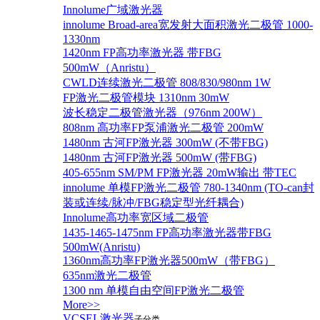
Innolume广域激光器
innolume Broad-area宽发射大面积激光二极管 1000-
1330nm
1420nm FP高功率激光器 带FBG
500mW（Anristu）
CWLD连续激光二极管 808/830/980nm 1W
FP激光二极管模块 1310nm 30mW
波长稳定二极管激光器（976nm 200W）
808nm 高功率FP泵浦激光二极管 200mW
1480nm 古河FP激光器 300mW (不带FBG)
1480nm 古河FP激光器 500mW (带FBG)
405-655nm SM/PM FP激光器 20mW输出 带TEC
innolume 单模FP激光二极管 780-1340nm (TO-can封
装或连续/脉冲/FBG稳定型光纤耦合)
Innolume高功率宽区域二极管
1435-1465-1475nm FP高功率激光器带FBG
500mW(Anristu)
1360nm高功率FP激光器500mW（带FBG）
635nm激光二极管
1300 nm 单模自由空间FP激光二极管
More>>
VCSEL激光器
子分类