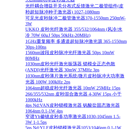
光纤耦合增益开关分布式反馈激光二极管组件(皮
秒超短脉冲种子激光器) 1027-1080nm
可见光皮秒脉冲二极管激光器370-1550nm 250mW-
3W
UKKO 皮秒光纤激光器 355/532/1064nm (风冷/水
冷 70W 60μJ 50ps 50kHz-20MHz)
1GHz重复频率 多通道超短脉冲激光源 365-1550nm
30ps-100ns
1560nm波段皮秒脉冲光纤激光器 50ps 10mW
80MHz
1030nm皮秒光纤激光振荡器 锁模全正态色散
(ANDI)光纤激光器 30mW 37MHz 3ps
1030nm皮秒薄片激光系统/微片皮秒脉冲大功率激
光器 100W 100kHz 2ps
1064nm超稳皮秒光纤激光器 10mW 25MHz 15ps
266/355/532nm 皮秒混合激光器 4-30W 15ps 小于
1000kHz
4ps Nd:VAN皮秒锁模激光器 钒酸盐固态激光器
1064nm 0.1-1W 4ps
窄谱Yb掺镱皮秒多功率激光器1030-1045nm 1.5-
3W 1-1.5ps
5ps Nd:YLF皮秒锁模激光器1053/1046nm 0.1-1W