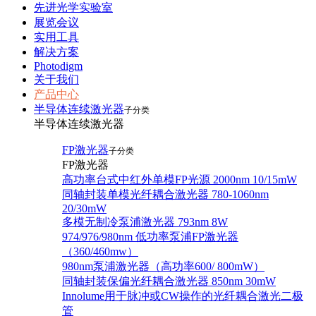
先进光学实验室
展览会议
实用工具
解决方案
Photodigm
关于我们
产品中心
半导体连续激光器
子分类
半导体连续激光器
FP激光器
子分类
FP激光器
高功率台式中红外单模FP光源 2000nm 10/15mW
同轴封装单模光纤耦合激光器 780-1060nm
20/30mW
多模无制冷泵浦激光器 793nm 8W
974/976/980nm 低功率泵浦FP激光器
（360/460mw）
980nm泵浦激光器（高功率600/ 800mW）
同轴封装保偏光纤耦合激光器 850nm 30mW
Innolume用于脉冲或CW操作的光纤耦合激光二极
管