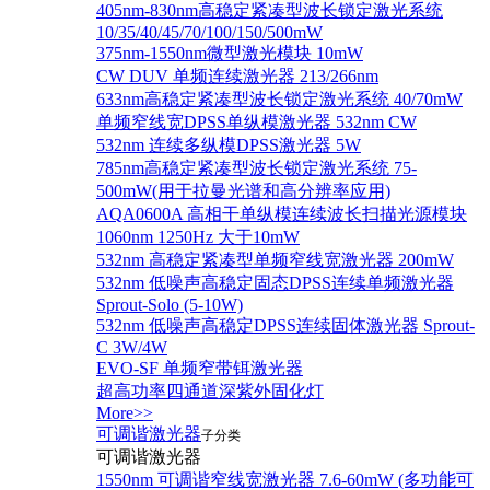
405nm-830nm高稳定紧凑型波长锁定激光系统
10/35/40/45/70/100/150/500mW
375nm-1550nm微型激光模块 10mW
CW DUV 单频连续激光器 213/266nm
633nm高稳定紧凑型波长锁定激光系统 40/70mW
单频窄线宽DPSS单纵模激光器 532nm CW
532nm 连续多纵模DPSS激光器 5W
785nm高稳定紧凑型波长锁定激光系统 75-
500mW(用于拉曼光谱和高分辨率应用)
AQA0600A 高相干单纵模连续波长扫描光源模块
1060nm 1250Hz 大于10mW
532nm 高稳定紧凑型单频窄线宽激光器 200mW
532nm 低噪声高稳定固态DPSS连续单频激光器
Sprout‐Solo (5-10W)
532nm 低噪声高稳定DPSS连续固体激光器 Sprout-
C 3W/4W
EVO-SF 单频窄带铒激光器
超高功率四通道深紫外固化灯
More>>
可调谐激光器
子分类
可调谐激光器
1550nm 可调谐窄线宽激光器 7.6-60mW (多功能可