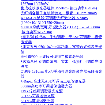
1567nm 10/25mW
集成梳状激光器组件 1550nm (输出功率16dBm)
光纤耦合量子点梳状激光二极管 1310nm 30mW
X/O/S/C/L波段 可调谐光纤激光器 ＞5mW
(1060±10/1310/1550±20nm)
400kHz窄线宽可调谐激光器 (iTLA) 1528-1568nm
(输出功率8-17dBm)
λ锁系列 低成本，手动调谐，无ASE可调谐二极管
激光器
λ明亮系列 950/1040nm高功率，宽带台式超发光光
源
高性能900nm波段可调谐二极管激光器
λ选择系列 宽调谐范围、窄带、低损耗可调谐光滤
波器
O波段 1310nm 电动/手动可调光纤激光器光纤激光
器
λ-Rapid 高速无ASE可调谐二极管激光器
850nm高功率可调谐保偏激光器
FBG 传感可调谐激光光源
6317A-可调谐激光源
6317B-可调谐激光源