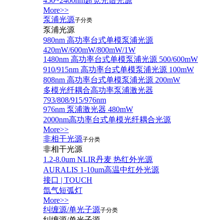
450~2400nm超宽光谱光源
More>>
泵浦光源
子分类
泵浦光源
980nm 高功率台式单模泵浦光源
420mW/600mW/800mW/1W
1480nm 高功率台式单模泵浦光源 500/600mW
910/915nm 高功率台式单模泵浦光源 100mW
808nm 高功率台式单模泵浦光源 200mW
多模光纤耦合高功率泵浦激光器
793/808/915/976nm
976nm 泵浦激光器 480mW
2000nm高功率台式单模光纤耦合光源
More>>
非相干光源
子分类
非相干光源
1.2-8.0um NLIR丹麦 热红外光源
AURALIS 1-10um高温中红外光源
接口 | TOUCH
氙气短弧灯
More>>
纠缠源/单光子源
子分类
纠缠源/单光子源