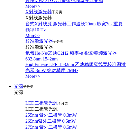
超快MHz 3D OCT成像扫频激光器光源
More>>
X射线激光器
子分类
X射线激光器
台式X射线源 激光器工作波长20nm 脉宽7ns 重复
频率10 Hz
More>>
校准源激光器
子分类
校准源激光器
氦氖He-Ne/乙炔C2H2 频率校准源/稳频激光器
632.8nm 1542nm
HighFinesse LFR 1532nm 乙炔稳频窄线宽校准源激
光器 3mW 绝对精度 2MHz
More>>
光源
子分类
光源
LED二极管光源
子分类
LED二极管光源
255nm 紫外二极管 0.3mW
265nm紫外二极管 0.5mW
275nm 紫外二极管 0.5mW