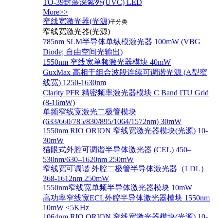
TO-39封装深紫外(UVC) LED
More>>
窄线宽激光器(光源)
子分类
窄线宽激光器(光源)
785nm SLM半导体单纵模激光器 100mW (VBG
Diode; 自由空间光输出)
1550nm 窄线宽单频激光器模块 40mW
GuxMax 高相干组合波段连续可调谐光源 (A型窄
线宽) 1250-1630nm
Clarity PFR 精密频率激光器模块 C Band ITU Grid
(8-16mW)
单频窄线宽激光二极管模块
(633/660/785/830/895/1064/1572nm) 30mW
1550nm RIO ORION 窄线宽激光器模块(光源) 10-
30mW
猫眼式外腔可调谐半导体激光器 (CEL) 450–
530nm/630–1620nm 250mW
窄线宽可调谐 外腔二极管半导体激光器（LDL）
368-1612nm 250mW
1550nm窄线宽单频半导体激光器模块 10mW
高功率窄线宽ECL外腔半导体激光器模块 1550nm
10mW <5KHz
1064nm RIO ORION 窄线宽激光器模块(光源) 10-