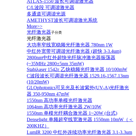
ATLAS-1550 波长可调谐激光器
C/L波段 可调谐激光器
多通道可调谐光源
AMETHYST波长可调谐激光系统
More>>
光纤激光器
子分类
光纤激光器
大功率窄线宽稳频光纤激光器 780nm 1W
中红外宽带可调谐光纤激光器 (超快 3-3.4um)
2800nm中红外超快光纤脉冲激光器振荡器
(~35MHz 2800±5nm 35mW)
Stabiλaser 1542ε 乙炔稳频光纤激光器 10/100mW
C波段波长可调谐光纤激光器 1529.16-1567.13nm
(10/20mW)
GLOphotonics可见光及长波紫外(UV-A)光纤激光
器 350-950nm 47mW
1550nm 高功率单模光纤激光器
1064nm 高功率光纤激光器 2W/10W
1550nm 单模光纤耦合激光器 1~20W (台式)
Denselight 单频超窄线宽激光器 1550nm 10mW（＜
200KHZ）
LumIR 3200 中红外连续功率光纤激光器 3.1-3.3um