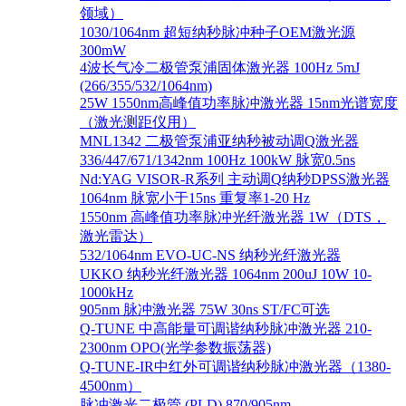
领域）
1030/1064nm 超短纳秒脉冲种子OEM激光源
300mW
4波长气冷二极管泵浦固体激光器 100Hz 5mJ
(266/355/532/1064nm)
25W 1550nm高峰值功率脉冲激光器 15nm光谱宽度
（激光测距仪用）
MNL1342 二极管泵浦亚纳秒被动调Q激光器
336/447/671/1342nm 100Hz 100kW 脉宽0.5ns
Nd:YAG VISOR-R系列 主动调Q纳秒DPSS激光器
1064nm 脉宽小于15ns 重复率1-20 Hz
1550nm 高峰值功率脉冲光纤激光器 1W（DTS，
激光雷达）
532/1064nm EVO-UC-NS 纳秒光纤激光器
UKKO 纳秒光纤激光器 1064nm 200uJ 10W 10-
1000kHz
905nm 脉冲激光器 75W 30ns ST/FC可选
Q-TUNE 中高能量可调谐纳秒脉冲激光器 210-
2300nm OPO(光学参数振荡器)
Q-TUNE-IR中红外可调谐纳秒脉冲激光器（1380-
4500nm）
脉冲激光二极管 (PLD) 870/905nm