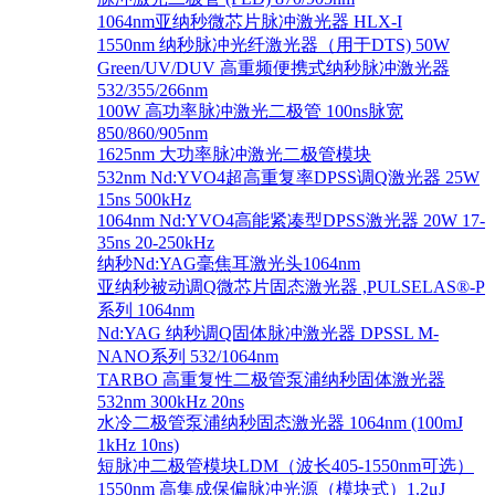
1064nm亚纳秒微芯片脉冲激光器 HLX-I
1550nm 纳秒脉冲光纤激光器（用于DTS) 50W
Green/UV/DUV 高重频便携式纳秒脉冲激光器
532/355/266nm
100W 高功率脉冲激光二极管 100ns脉宽
850/860/905nm
1625nm 大功率脉冲激光二极管模块
532nm Nd:YVO4超高重复率DPSS调Q激光器 25W
15ns 500kHz
1064nm Nd:YVO4高能紧凑型DPSS激光器 20W 17-
35ns 20-250kHz
纳秒Nd:YAG毫焦耳激光头1064nm
亚纳秒被动调Q微芯片固态激光器 ,PULSELAS®-P
系列 1064nm
Nd:YAG 纳秒调Q固体脉冲激光器 DPSSL M-
NANO系列 532/1064nm
TARBO 高重复性二极管泵浦纳秒固体激光器
532nm 300kHz 20ns
水冷二极管泵浦纳秒固态激光器 1064nm (100mJ
1kHz 10ns)
短脉冲二极管模块LDM（波长405-1550nm可选）
1550nm 高集成保偏脉冲光源（模块式）1.2μJ