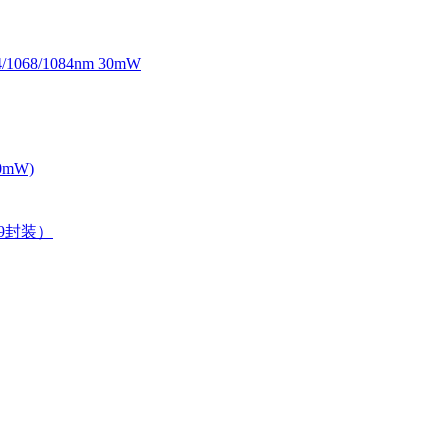
068/1084nm 30mW
0mW)
39封装）