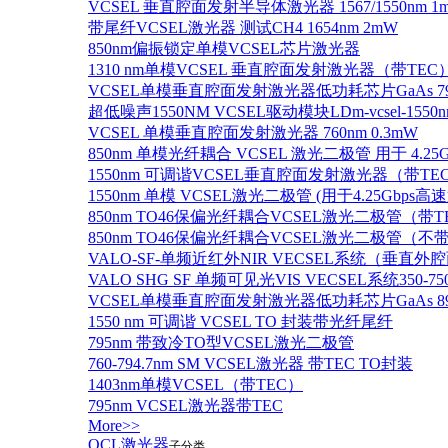
VCSEL 垂直腔面发射半导体激光器 1567/1550nm 1
带尾纤VCSEL激光器 测试CH4 1654nm 2mW
850nm偏振锁定单模VCSEL芯片激光器
1310 nm单模VCSEL 垂直腔面发射激光器（带TEC
VCSEL单模垂直腔面发射激光器低功耗芯片GaAs 795n
超低噪声1550NM VCSEL驱动模块LDm-vcsel-1550n
VCSEL 单模垂直腔面发射激光器 760nm 0.3mW
850nm 单模光纤耦合 VCSEL 激光二极管 用于 4.25
1550nm 可调谐VCSEL垂直腔面发射激光器（带T
1550nm 单模 VCSEL激光二极管 (用于4.25Gbps高
850nm TO46保偏光纤耦合VCSEL激光二极管（带T
850nm TO46保偏光纤耦合VCSEL激光二极管（不带
VALO-SF-单频近红外NIR VECSEL系统（垂直
VALO SHG SF 单频可见光VIS VECSEL系统35
VCSEL单模垂直腔面发射激光器低功耗芯片GaAs 894.6
1550 nm 可调谐 VCSEL TO 封装带光纤尾纤
795nm 带致冷TO型VCSEL激光二极管
760-794.7nm SM VCSEL激光器 带TEC TO封装
1403nm单模VCSEL（带TEC）
795nm VCSEL激光器带TEC
More>>
QCL激光器
子分类