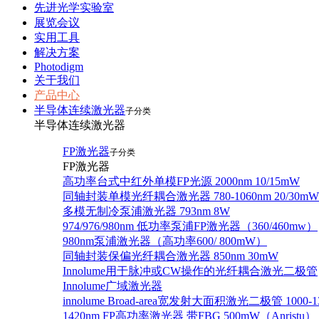
先进光学实验室
展览会议
实用工具
解决方案
Photodigm
关于我们
产品中心
半导体连续激光器
子分类
半导体连续激光器
FP激光器
子分类
FP激光器
高功率台式中红外单模FP光源 2000nm 10/15mW
同轴封装单模光纤耦合激光器 780-1060nm 20/30mW
多模无制冷泵浦激光器 793nm 8W
974/976/980nm 低功率泵浦FP激光器（360/460mw）
980nm泵浦激光器（高功率600/ 800mW）
同轴封装保偏光纤耦合激光器 850nm 30mW
Innolume用于脉冲或CW操作的光纤耦合激光二极管
Innolume广域激光器
innolume Broad-area宽发射大面积激光二极管 1000-1
1420nm FP高功率激光器 带FBG 500mW（Anristu）