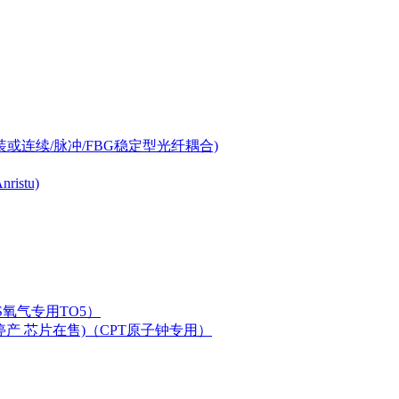
-can封装或连续/脉冲/FBG稳定型光纤耦合)
istu)
LAS氧气专用TO5）
二极管已停产 芯片在售)（CPT原子钟专用）