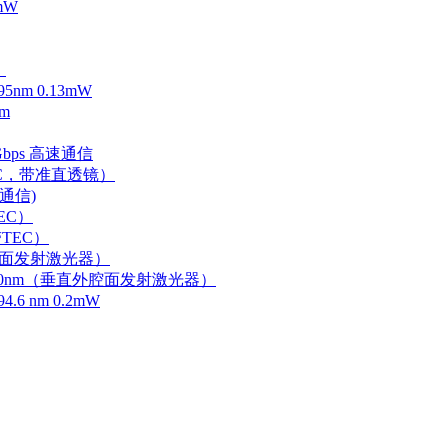
mW
）
m 0.13mW
m
Gbps 高速通信
EC，带准直透镜）
速通信)
EC）
TEC）
外腔面发射激光器）
0-750nm（垂直外腔面发射激光器）
 nm 0.2mW