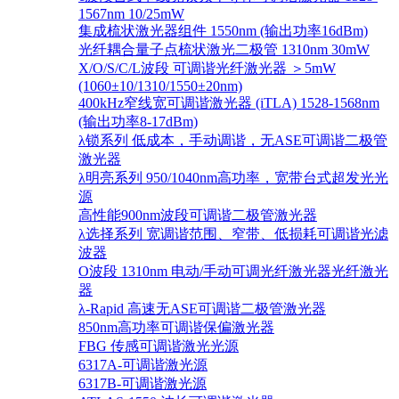
1567nm 10/25mW
集成梳状激光器组件 1550nm (输出功率16dBm)
光纤耦合量子点梳状激光二极管 1310nm 30mW
X/O/S/C/L波段 可调谐光纤激光器 ＞5mW
(1060±10/1310/1550±20nm)
400kHz窄线宽可调谐激光器 (iTLA) 1528-1568nm
(输出功率8-17dBm)
λ锁系列 低成本，手动调谐，无ASE可调谐二极管
激光器
λ明亮系列 950/1040nm高功率，宽带台式超发光光
源
高性能900nm波段可调谐二极管激光器
λ选择系列 宽调谐范围、窄带、低损耗可调谐光滤
波器
O波段 1310nm 电动/手动可调光纤激光器光纤激光
器
λ-Rapid 高速无ASE可调谐二极管激光器
850nm高功率可调谐保偏激光器
FBG 传感可调谐激光光源
6317A-可调谐激光源
6317B-可调谐激光源