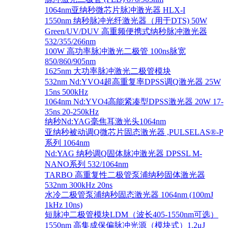
1064nm亚纳秒微芯片脉冲激光器 HLX-I
1550nm 纳秒脉冲光纤激光器（用于DTS) 50W
Green/UV/DUV 高重频便携式纳秒脉冲激光器
532/355/266nm
100W 高功率脉冲激光二极管 100ns脉宽
850/860/905nm
1625nm 大功率脉冲激光二极管模块
532nm Nd:YVO4超高重复率DPSS调Q激光器 25W
15ns 500kHz
1064nm Nd:YVO4高能紧凑型DPSS激光器 20W 17-
35ns 20-250kHz
纳秒Nd:YAG毫焦耳激光头1064nm
亚纳秒被动调Q微芯片固态激光器 ,PULSELAS®-P
系列 1064nm
Nd:YAG 纳秒调Q固体脉冲激光器 DPSSL M-
NANO系列 532/1064nm
TARBO 高重复性二极管泵浦纳秒固体激光器
532nm 300kHz 20ns
水冷二极管泵浦纳秒固态激光器 1064nm (100mJ
1kHz 10ns)
短脉冲二极管模块LDM（波长405-1550nm可选）
1550nm 高集成保偏脉冲光源（模块式）1.2μJ