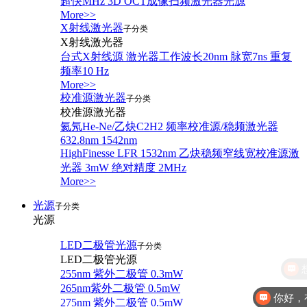
超快MHz 3D OCT成像扫频激光器光源
More>>
X射线激光器
子分类
X射线激光器
台式X射线源 激光器工作波长20nm 脉宽7ns 重复
频率10 Hz
More>>
校准源激光器
子分类
校准源激光器
氦氖He-Ne/乙炔C2H2 频率校准源/稳频激光器
632.8nm 1542nm
HighFinesse LFR 1532nm 乙炔稳频窄线宽校准源激
光器 3mW 绝对精度 2MHz
More>>
光源
子分类
光源
LED二极管光源
子分类
LED二极管光源
255nm 紫外二极管 0.3mW
265nm紫外二极管 0.5mW
你好，
275nm 紫外二极管 0.5mW