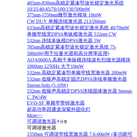
405nm-830nm高稳定紧凑型波长锁定激光系统
10/35/40/45/70/100/150/500mW
375nm-1550nm微型激光模块 10mW
CW DUV 单频连续激光器 213/266nm
633nm高稳定紧凑型波长锁定激光系统 40/70mW
单频窄线宽DPSS单纵模激光器 532nm CW
532nm 连续多纵模DPSS激光器 5W
785nm高稳定紧凑型波长锁定激光系统 75-
500mW(用于拉曼光谱和高分辨率应用)
AQA0600A 高相干单纵模连续波长扫描光源模块
1060nm 1250Hz 大于10mW
532nm 高稳定紧凑型单频窄线宽激光器 200mW
532nm 低噪声高稳定固态DPSS连续单频激光器
Sprout‐Solo (5-10W)
532nm 低噪声高稳定DPSS连续固体激光器 Sprout-
C 3W/4W
EVO-SF 单频窄带铒激光器
超高功率四通道深紫外固化灯
More>>
可调谐激光器
子分类
可调谐激光器
1550nm 可调谐窄线宽激光器 7.6-60mW (多功能可