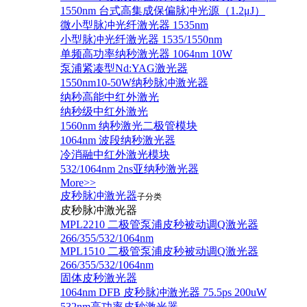
1550nm 台式高集成保偏脉冲光源（1.2μJ）
微小型脉冲光纤激光器 1535nm
小型脉冲光纤激光器 1535/1550nm
单频高功率纳秒激光器 1064nm 10W
泵浦紧凑型Nd:YAG激光器
1550nm10-50W纳秒脉冲激光器
纳秒高能中红外激光
纳秒级中红外激光
1560nm 纳秒激光二极管模块
1064nm 波段纳秒激光器
冷消融中红外激光模块
532/1064nm 2ns亚纳秒激光器
More>>
皮秒脉冲激光器
子分类
皮秒脉冲激光器
​MPL2210 二极管泵浦皮秒被动调Q激光器
266/355/532/1064nm
MPL1510 二极管泵浦皮秒被动调Q激光器
266/355/532/1064nm
固体皮秒激光器
1064nm DFB 皮秒脉冲激光器 75.5ps 200uW
532nm高功率皮秒激光器