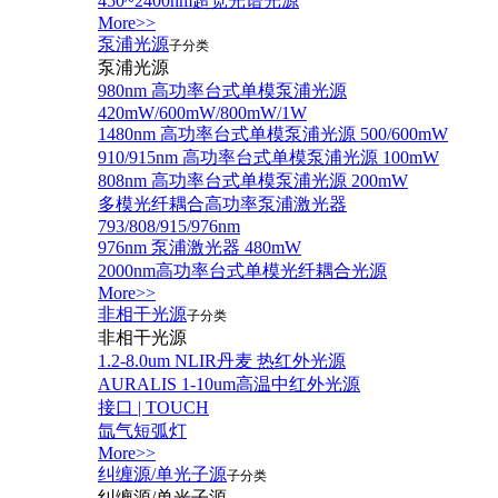
450~2400nm超宽光谱光源
More>>
泵浦光源
子分类
泵浦光源
980nm 高功率台式单模泵浦光源
420mW/600mW/800mW/1W
1480nm 高功率台式单模泵浦光源 500/600mW
910/915nm 高功率台式单模泵浦光源 100mW
808nm 高功率台式单模泵浦光源 200mW
多模光纤耦合高功率泵浦激光器
793/808/915/976nm
976nm 泵浦激光器 480mW
2000nm高功率台式单模光纤耦合光源
More>>
非相干光源
子分类
非相干光源
1.2-8.0um NLIR丹麦 热红外光源
AURALIS 1-10um高温中红外光源
接口 | TOUCH
氙气短弧灯
More>>
纠缠源/单光子源
子分类
纠缠源/单光子源