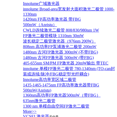
Innolume广域激光器
innolume Broad-area宽发射大面积激光二极管 1000-
1330nm
1420nm FP高功率激光器 带FBG
500mW（Anristu）
CWLD连续激光二极管 808/830/980nm 1W
FP激光二极管模块 1310nm 30mW
波长稳定二极管激光器（976nm 200W）
808nm 高功率FP泵浦激光二极管 200mW
1480nm 古河FP激光器 300mW (不带FBG)
1480nm 古河FP激光器 500mW (带FBG)
405-655nm SM/PM FP激光器 20mW输出 带TEC
innolume 单模FP激光二极管 780-1340nm (TO-can封
装或连续/脉冲/FBG稳定型光纤耦合)
Innolume高功率宽区域二极管
1435-1465-1475nm FP高功率激光器带FBG
500mW(Anristu)
1360nm高功率FP激光器500mW（带FBG）
635nm激光二极管
1300 nm 单模自由空间FP激光二极管
More>>
VCSEL激光器
子分类