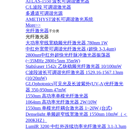
ATLAS-1550 波长可调谐激光器
C/L波段 可调谐激光器
多通道可调谐光源
AMETHYST波长可调谐激光系统
More>>
光纤激光器
子分类
光纤激光器
大功率窄线宽稳频光纤激光器 780nm 1W
中红外宽带可调谐光纤激光器 (超快 3-3.4um)
2800nm中红外超快光纤脉冲激光器振荡器
(~35MHz 2800±5nm 35mW)
Stabiλaser 1542ε 乙炔稳频光纤激光器 10/100mW
C波段波长可调谐光纤激光器 1529.16-1567.13nm
(10/20mW)
GLOphotonics可见光及长波紫外(UV-A)光纤激光
器 350-950nm 47mW
1550nm 高功率单模光纤激光器
1064nm 高功率光纤激光器 2W/10W
1550nm 单模光纤耦合激光器 1~20W (台式)
Denselight 单频超窄线宽激光器 1550nm 10mW（＜
200KHZ）
LumIR 3200 中红外连续功率光纤激光器 3.1-3.3um