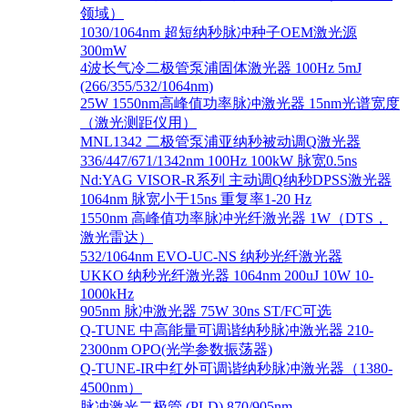
领域）
1030/1064nm 超短纳秒脉冲种子OEM激光源
300mW
4波长气冷二极管泵浦固体激光器 100Hz 5mJ
(266/355/532/1064nm)
25W 1550nm高峰值功率脉冲激光器 15nm光谱宽度
（激光测距仪用）
MNL1342 二极管泵浦亚纳秒被动调Q激光器
336/447/671/1342nm 100Hz 100kW 脉宽0.5ns
Nd:YAG VISOR-R系列 主动调Q纳秒DPSS激光器
1064nm 脉宽小于15ns 重复率1-20 Hz
1550nm 高峰值功率脉冲光纤激光器 1W（DTS，
激光雷达）
532/1064nm EVO-UC-NS 纳秒光纤激光器
UKKO 纳秒光纤激光器 1064nm 200uJ 10W 10-
1000kHz
905nm 脉冲激光器 75W 30ns ST/FC可选
Q-TUNE 中高能量可调谐纳秒脉冲激光器 210-
2300nm OPO(光学参数振荡器)
Q-TUNE-IR中红外可调谐纳秒脉冲激光器（1380-
4500nm）
脉冲激光二极管 (PLD) 870/905nm