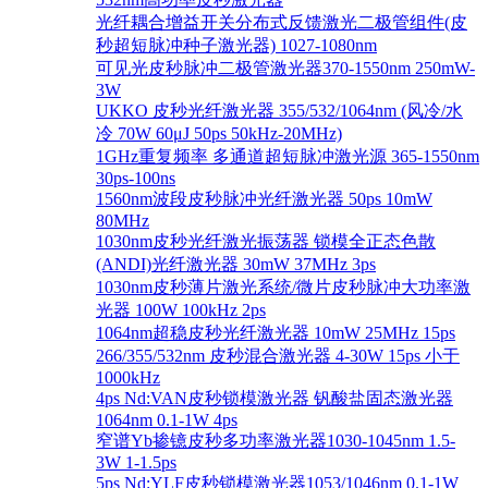
光纤耦合增益开关分布式反馈激光二极管组件(皮
秒超短脉冲种子激光器) 1027-1080nm
可见光皮秒脉冲二极管激光器370-1550nm 250mW-
3W
UKKO 皮秒光纤激光器 355/532/1064nm (风冷/水
冷 70W 60μJ 50ps 50kHz-20MHz)
1GHz重复频率 多通道超短脉冲激光源 365-1550nm
30ps-100ns
1560nm波段皮秒脉冲光纤激光器 50ps 10mW
80MHz
1030nm皮秒光纤激光振荡器 锁模全正态色散
(ANDI)光纤激光器 30mW 37MHz 3ps
1030nm皮秒薄片激光系统/微片皮秒脉冲大功率激
光器 100W 100kHz 2ps
1064nm超稳皮秒光纤激光器 10mW 25MHz 15ps
266/355/532nm 皮秒混合激光器 4-30W 15ps 小于
1000kHz
4ps Nd:VAN皮秒锁模激光器 钒酸盐固态激光器
1064nm 0.1-1W 4ps
窄谱Yb掺镱皮秒多功率激光器1030-1045nm 1.5-
3W 1-1.5ps
5ps Nd:YLF皮秒锁模激光器1053/1046nm 0.1-1W