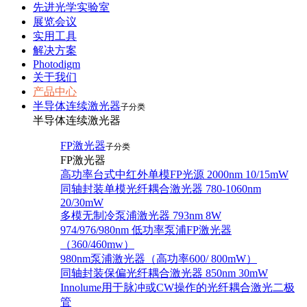
先进光学实验室
展览会议
实用工具
解决方案
Photodigm
关于我们
产品中心
半导体连续激光器
子分类
半导体连续激光器
FP激光器
子分类
FP激光器
高功率台式中红外单模FP光源 2000nm 10/15mW
同轴封装单模光纤耦合激光器 780-1060nm
20/30mW
多模无制冷泵浦激光器 793nm 8W
974/976/980nm 低功率泵浦FP激光器
（360/460mw）
980nm泵浦激光器（高功率600/ 800mW）
同轴封装保偏光纤耦合激光器 850nm 30mW
Innolume用于脉冲或CW操作的光纤耦合激光二极
管