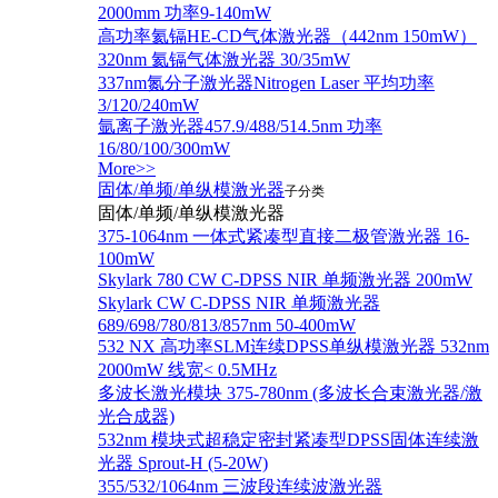
2000mm 功率9-140mW
高功率氦镉HE-CD气体激光器（442nm 150mW）
320nm 氦镉气体激光器 30/35mW
337nm氮分子激光器Nitrogen Laser 平均功率
3/120/240mW
氩离子激光器457.9/488/514.5nm 功率
16/80/100/300mW
More>>
固体/单频/单纵模激光器
子分类
固体/单频/单纵模激光器
375-1064nm 一体式紧凑型直接二极管激光器 16-
100mW
Skylark 780 CW C-DPSS NIR 单频激光器 200mW
Skylark CW C-DPSS NIR 单频激光器
689/698/780/813/857nm 50-400mW
532 NX 高功率SLM连续DPSS单纵模激光器 532nm
2000mW 线宽< 0.5MHz
多波长激光模块 375-780nm (多波长合束激光器/激
光合成器)
532nm 模块式超稳定密封紧凑型DPSS固体连续激
光器 Sprout-H (5-20W)
355/532/1064nm 三波段连续波激光器