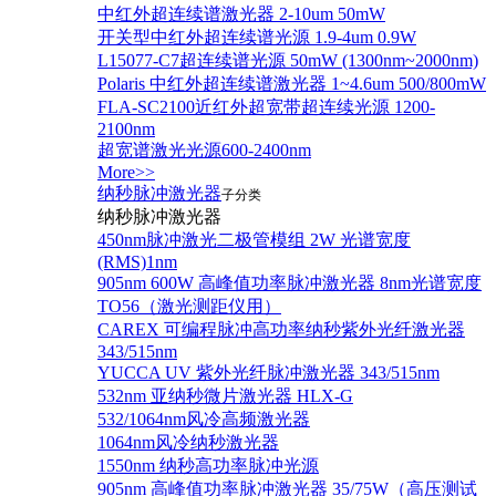
中红外超连续谱激光器 2-10um 50mW
开关型中红外超连续谱光源 1.9-4um 0.9W
L15077-C7超连续谱光源 50mW (1300nm~2000nm)
Polaris 中红外超连续谱激光器 1~4.6um 500/800mW
FLA-SC2100近红外超宽带超连续光源 1200-
2100nm
超宽谱激光光源600-2400nm
More>>
纳秒脉冲激光器
子分类
纳秒脉冲激光器
450nm脉冲激光二极管模组 2W 光谱宽度
(RMS)1nm
905nm 600W 高峰值功率脉冲激光器 8nm光谱宽度
TO56（激光测距仪用）
CAREX 可编程脉冲高功率纳秒紫外光纤激光器
343/515nm
YUCCA UV 紫外光纤脉冲激光器 343/515nm
532nm 亚纳秒微片激光器 HLX-G
532/1064nm风冷高频激光器
1064nm风冷纳秒激光器
1550nm 纳秒高功率脉冲光源
905nm 高峰值功率脉冲激光器 35/75W（高压测试