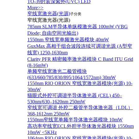
TO-39封装深紫外(UVC) LED
More>>
窄线宽激光器(光源)
子分类
窄线宽激光器(光源)
785nm SLM半导体单纵模激光器 100mW (VBG
Diode; 自由空间光输出)
1550nm 窄线宽单频激光器模块 40mW
GuxMax 高相干组合波段连续可调谐光源 (A型窄
线宽) 1250-1630nm
Clarity PFR 精密频率激光器模块 C Band ITU Grid
(8-16mW)
单频窄线宽激光二极管模块
(633/660/785/830/895/1064/1572nm) 30mW
1550nm RIO ORION 窄线宽激光器模块(光源) 10-
30mW
猫眼式外腔可调谐半导体激光器 (CEL) 450–
530nm/630–1620nm 250mW
窄线宽可调谐 外腔二极管半导体激光器（LDL）
368-1612nm 250mW
1550nm窄线宽单频半导体激光器模块 10mW
高功率窄线宽ECL外腔半导体激光器模块 1550nm
10mW <5KHz
1064nm RIO ORION 窄线宽激光器模块(光源) 10-