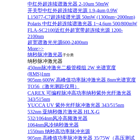
中红外超连续谱激光器 2-10um 50mW
开关型中红外超连续谱光源 1.9-4um 0.9W
L15077-C7超连续谱光源 50mW (1300nm~2000nm)
Polaris 中红外超连续谱激光器 1~4.6um 500/800mW
FLA-SC2100近红外超宽带超连续光源 1200-
2100nm
超宽谱激光光源600-2400nm
More>>
纳秒脉冲激光器
子分类
纳秒脉冲激光器
450nm脉冲激光二极管模组 2W 光谱宽度
(RMS)1nm
905nm 600W 高峰值功率脉冲激光器 8nm光谱宽度
TO56（激光测距仪用）
CAREX 可编程脉冲高功率纳秒紫外光纤激光器
343/515nm
YUCCA UV 紫外光纤脉冲激光器 343/515nm
532nm 亚纳秒微片激光器 HLX-G
532/1064nm风冷高频激光器
1064nm风冷纳秒激光器
1550nm 纳秒高功率脉冲光源
905nm 高峰值功率脉冲激光器 35/75W（高压测试