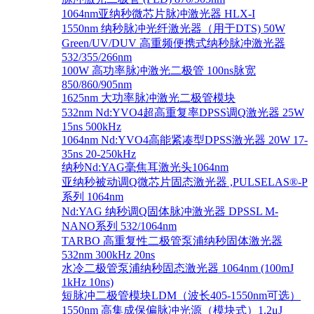
1064nm亚纳秒微芯片脉冲激光器 HLX-I
1550nm 纳秒脉冲光纤激光器（用于DTS) 50W
Green/UV/DUV 高重频便携式纳秒脉冲激光器
532/355/266nm
100W 高功率脉冲激光二极管 100ns脉宽
850/860/905nm
1625nm 大功率脉冲激光二极管模块
532nm Nd:YVO4超高重复率DPSS调Q激光器 25W
15ns 500kHz
1064nm Nd:YVO4高能紧凑型DPSS激光器 20W 17-
35ns 20-250kHz
纳秒Nd:YAG毫焦耳激光头1064nm
亚纳秒被动调Q微芯片固态激光器 ,PULSELAS®-P
系列 1064nm
Nd:YAG 纳秒调Q固体脉冲激光器 DPSSL M-
NANO系列 532/1064nm
TARBO 高重复性二极管泵浦纳秒固体激光器
532nm 300kHz 20ns
水冷二极管泵浦纳秒固态激光器 1064nm (100mJ
1kHz 10ns)
短脉冲二极管模块LDM（波长405-1550nm可选）
1550nm 高集成保偏脉冲光源（模块式）1.2μJ