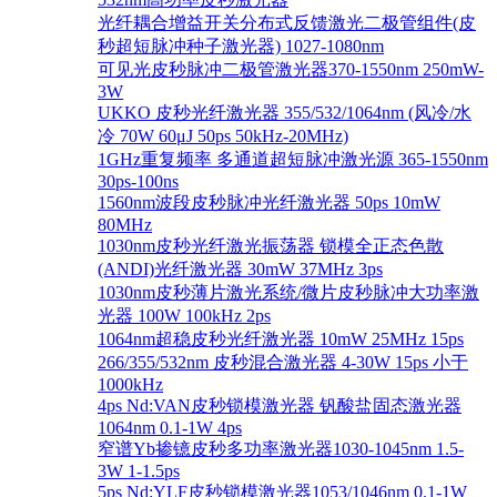
光纤耦合增益开关分布式反馈激光二极管组件(皮
秒超短脉冲种子激光器) 1027-1080nm
可见光皮秒脉冲二极管激光器370-1550nm 250mW-
3W
UKKO 皮秒光纤激光器 355/532/1064nm (风冷/水
冷 70W 60μJ 50ps 50kHz-20MHz)
1GHz重复频率 多通道超短脉冲激光源 365-1550nm
30ps-100ns
1560nm波段皮秒脉冲光纤激光器 50ps 10mW
80MHz
1030nm皮秒光纤激光振荡器 锁模全正态色散
(ANDI)光纤激光器 30mW 37MHz 3ps
1030nm皮秒薄片激光系统/微片皮秒脉冲大功率激
光器 100W 100kHz 2ps
1064nm超稳皮秒光纤激光器 10mW 25MHz 15ps
266/355/532nm 皮秒混合激光器 4-30W 15ps 小于
1000kHz
4ps Nd:VAN皮秒锁模激光器 钒酸盐固态激光器
1064nm 0.1-1W 4ps
窄谱Yb掺镱皮秒多功率激光器1030-1045nm 1.5-
3W 1-1.5ps
5ps Nd:YLF皮秒锁模激光器1053/1046nm 0.1-1W