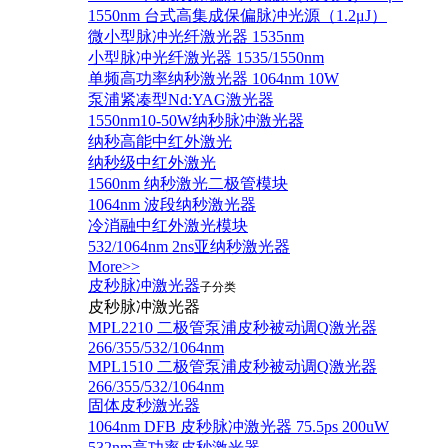
1550nm 台式高集成保偏脉冲光源（1.2μJ）
微小型脉冲光纤激光器 1535nm
小型脉冲光纤激光器 1535/1550nm
单频高功率纳秒激光器 1064nm 10W
泵浦紧凑型Nd:YAG激光器
1550nm10-50W纳秒脉冲激光器
纳秒高能中红外激光
纳秒级中红外激光
1560nm 纳秒激光二极管模块
1064nm 波段纳秒激光器
冷消融中红外激光模块
532/1064nm 2ns亚纳秒激光器
More>>
皮秒脉冲激光器
子分类
皮秒脉冲激光器
​MPL2210 二极管泵浦皮秒被动调Q激光器
266/355/532/1064nm
MPL1510 二极管泵浦皮秒被动调Q激光器
266/355/532/1064nm
固体皮秒激光器
1064nm DFB 皮秒脉冲激光器 75.5ps 200uW
532nm高功率皮秒激光器