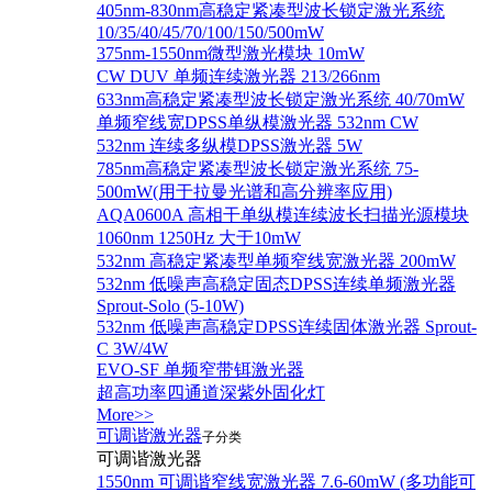
405nm-830nm高稳定紧凑型波长锁定激光系统
10/35/40/45/70/100/150/500mW
375nm-1550nm微型激光模块 10mW
CW DUV 单频连续激光器 213/266nm
633nm高稳定紧凑型波长锁定激光系统 40/70mW
单频窄线宽DPSS单纵模激光器 532nm CW
532nm 连续多纵模DPSS激光器 5W
785nm高稳定紧凑型波长锁定激光系统 75-
500mW(用于拉曼光谱和高分辨率应用)
AQA0600A 高相干单纵模连续波长扫描光源模块
1060nm 1250Hz 大于10mW
532nm 高稳定紧凑型单频窄线宽激光器 200mW
532nm 低噪声高稳定固态DPSS连续单频激光器
Sprout‐Solo (5-10W)
532nm 低噪声高稳定DPSS连续固体激光器 Sprout-
C 3W/4W
EVO-SF 单频窄带铒激光器
超高功率四通道深紫外固化灯
More>>
可调谐激光器
子分类
可调谐激光器
1550nm 可调谐窄线宽激光器 7.6-60mW (多功能可