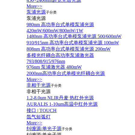
450~2400nm超宽光谱光源
More>>
泵浦光源
子分类
泵浦光源
980nm 高功率台式单模泵浦光源
420mW/600mW/800mW/1W
1480nm 高功率台式单模泵浦光源 500/600mW
910/915nm 高功率台式单模泵浦光源 100mW
808nm 高功率台式单模泵浦光源 200mW
多模光纤耦合高功率泵浦激光器
793/808/915/976nm
976nm 泵浦激光器 480mW
2000nm高功率台式单模光纤耦合光源
More>>
非相干光源
子分类
非相干光源
1.2-8.0um NLIR丹麦 热红外光源
AURALIS 1-10um高温中红外光源
接口 | TOUCH
氙气短弧灯
More>>
纠缠源/单光子源
子分类
纠缠源/单光子源