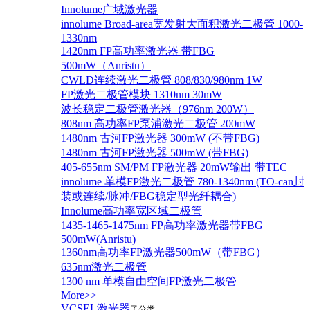
Innolume广域激光器
innolume Broad-area宽发射大面积激光二极管 1000-
1330nm
1420nm FP高功率激光器 带FBG
500mW（Anristu）
CWLD连续激光二极管 808/830/980nm 1W
FP激光二极管模块 1310nm 30mW
波长稳定二极管激光器（976nm 200W）
808nm 高功率FP泵浦激光二极管 200mW
1480nm 古河FP激光器 300mW (不带FBG)
1480nm 古河FP激光器 500mW (带FBG)
405-655nm SM/PM FP激光器 20mW输出 带TEC
innolume 单模FP激光二极管 780-1340nm (TO-can封
装或连续/脉冲/FBG稳定型光纤耦合)
Innolume高功率宽区域二极管
1435-1465-1475nm FP高功率激光器带FBG
500mW(Anristu)
1360nm高功率FP激光器500mW（带FBG）
635nm激光二极管
1300 nm 单模自由空间FP激光二极管
More>>
VCSEL激光器
子分类