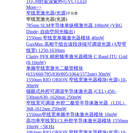
TO-39封装深紫外(UVC) LED
More>>
窄线宽激光器(光源)
子分类
窄线宽激光器(光源)
785nm SLM半导体单纵模激光器 100mW (VBG
Diode; 自由空间光输出)
1550nm 窄线宽单频激光器模块 40mW
GuxMax 高相干组合波段连续可调谐光源 (A型窄
线宽) 1250-1630nm
Clarity PFR 精密频率激光器模块 C Band ITU Grid
(8-16mW)
单频窄线宽激光二极管模块
(633/660/785/830/895/1064/1572nm) 30mW
1550nm RIO ORION 窄线宽激光器模块(光源) 10-
30mW
猫眼式外腔可调谐半导体激光器 (CEL) 450–
530nm/630–1620nm 250mW
窄线宽可调谐 外腔二极管半导体激光器（LDL）
368-1612nm 250mW
1550nm窄线宽单频半导体激光器模块 10mW
高功率窄线宽ECL外腔半导体激光器模块 1550nm
10mW <5KHz
1064nm RIO ORION 窄线宽激光器模块(光源) 10-