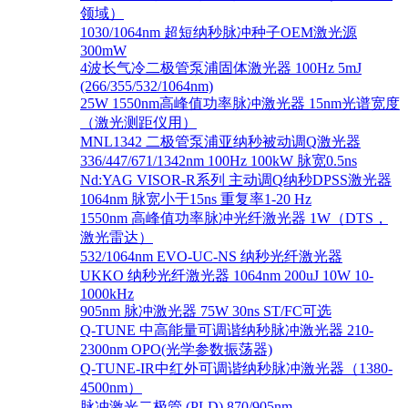
领域）
1030/1064nm 超短纳秒脉冲种子OEM激光源
300mW
4波长气冷二极管泵浦固体激光器 100Hz 5mJ
(266/355/532/1064nm)
25W 1550nm高峰值功率脉冲激光器 15nm光谱宽度
（激光测距仪用）
MNL1342 二极管泵浦亚纳秒被动调Q激光器
336/447/671/1342nm 100Hz 100kW 脉宽0.5ns
Nd:YAG VISOR-R系列 主动调Q纳秒DPSS激光器
1064nm 脉宽小于15ns 重复率1-20 Hz
1550nm 高峰值功率脉冲光纤激光器 1W（DTS，
激光雷达）
532/1064nm EVO-UC-NS 纳秒光纤激光器
UKKO 纳秒光纤激光器 1064nm 200uJ 10W 10-
1000kHz
905nm 脉冲激光器 75W 30ns ST/FC可选
Q-TUNE 中高能量可调谐纳秒脉冲激光器 210-
2300nm OPO(光学参数振荡器)
Q-TUNE-IR中红外可调谐纳秒脉冲激光器（1380-
4500nm）
脉冲激光二极管 (PLD) 870/905nm