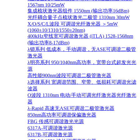
1567nm 10/25mW
集成梳状激光器组件 1550nm (输出功率16dBm)
光纤耦合量子点梳状激光二极管 1310nm 30mW
X/O/S/C/L波段 可调谐光纤激光器 ＞5mW
(1060±10/1310/1550±20nm)
400kHz窄线宽可调谐激光器 (iTLA) 1528-1568nm
(输出功率8-17dBm)
λ锁系列 低成本，手动调谐，无ASE可调谐二极管
激光器
λ明亮系列 950/1040nm高功率，宽带台式超发光光
源
高性能900nm波段可调谐二极管激光器
λ选择系列 宽调谐范围、窄带、低损耗可调谐光滤
波器
O波段 1310nm 电动/手动可调光纤激光器光纤激光
器
λ-Rapid 高速无ASE可调谐二极管激光器
850nm高功率可调谐保偏激光器
FBG 传感可调谐激光光源
6317A-可调谐激光源
6317B-可调谐激光源