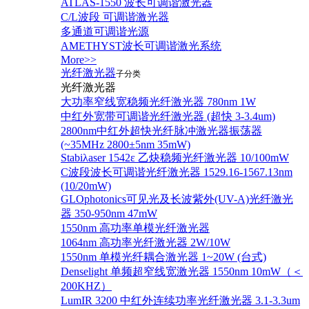
ATLAS-1550 波长可调谐激光器
C/L波段 可调谐激光器
多通道可调谐光源
AMETHYST波长可调谐激光系统
More>>
光纤激光器
子分类
光纤激光器
大功率窄线宽稳频光纤激光器 780nm 1W
中红外宽带可调谐光纤激光器 (超快 3-3.4um)
2800nm中红外超快光纤脉冲激光器振荡器
(~35MHz 2800±5nm 35mW)
Stabiλaser 1542ε 乙炔稳频光纤激光器 10/100mW
C波段波长可调谐光纤激光器 1529.16-1567.13nm
(10/20mW)
GLOphotonics可见光及长波紫外(UV-A)光纤激光
器 350-950nm 47mW
1550nm 高功率单模光纤激光器
1064nm 高功率光纤激光器 2W/10W
1550nm 单模光纤耦合激光器 1~20W (台式)
Denselight 单频超窄线宽激光器 1550nm 10mW（＜
200KHZ）
LumIR 3200 中红外连续功率光纤激光器 3.1-3.3um