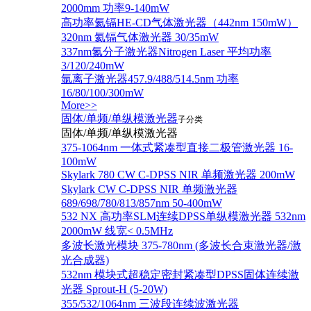
2000mm 功率9-140mW
高功率氦镉HE-CD气体激光器（442nm 150mW）
320nm 氦镉气体激光器 30/35mW
337nm氮分子激光器Nitrogen Laser 平均功率
3/120/240mW
氩离子激光器457.9/488/514.5nm 功率
16/80/100/300mW
More>>
固体/单频/单纵模激光器
子分类
固体/单频/单纵模激光器
375-1064nm 一体式紧凑型直接二极管激光器 16-
100mW
Skylark 780 CW C-DPSS NIR 单频激光器 200mW
Skylark CW C-DPSS NIR 单频激光器
689/698/780/813/857nm 50-400mW
532 NX 高功率SLM连续DPSS单纵模激光器 532nm
2000mW 线宽< 0.5MHz
多波长激光模块 375-780nm (多波长合束激光器/激
光合成器)
532nm 模块式超稳定密封紧凑型DPSS固体连续激
光器 Sprout-H (5-20W)
355/532/1064nm 三波段连续波激光器