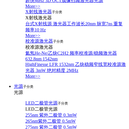
超快MHz 3D OCT成像扫频激光器光源
More>>
X射线激光器
子分类
X射线激光器
台式X射线源 激光器工作波长20nm 脉宽7ns 重复
频率10 Hz
More>>
校准源激光器
子分类
校准源激光器
氦氖He-Ne/乙炔C2H2 频率校准源/稳频激光器
632.8nm 1542nm
HighFinesse LFR 1532nm 乙炔稳频窄线宽校准源激
光器 3mW 绝对精度 2MHz
More>>
光源
子分类
光源
LED二极管光源
子分类
LED二极管光源
255nm 紫外二极管 0.3mW
265nm紫外二极管 0.5mW
275nm 紫外二极管 0.5mW