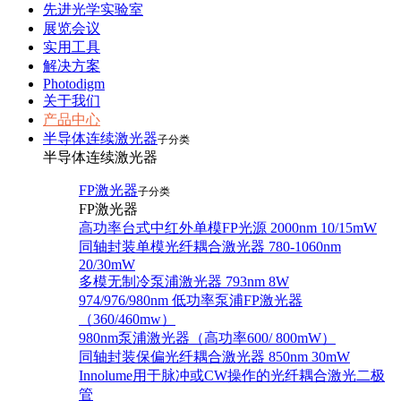
先进光学实验室
展览会议
实用工具
解决方案
Photodigm
关于我们
产品中心
半导体连续激光器
子分类
半导体连续激光器
FP激光器
子分类
FP激光器
高功率台式中红外单模FP光源 2000nm 10/15mW
同轴封装单模光纤耦合激光器 780-1060nm
20/30mW
多模无制冷泵浦激光器 793nm 8W
974/976/980nm 低功率泵浦FP激光器
（360/460mw）
980nm泵浦激光器（高功率600/ 800mW）
同轴封装保偏光纤耦合激光器 850nm 30mW
Innolume用于脉冲或CW操作的光纤耦合激光二极
管