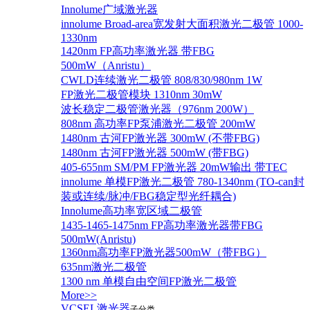
Innolume广域激光器
innolume Broad-area宽发射大面积激光二极管 1000-
1330nm
1420nm FP高功率激光器 带FBG
500mW（Anristu）
CWLD连续激光二极管 808/830/980nm 1W
FP激光二极管模块 1310nm 30mW
波长稳定二极管激光器（976nm 200W）
808nm 高功率FP泵浦激光二极管 200mW
1480nm 古河FP激光器 300mW (不带FBG)
1480nm 古河FP激光器 500mW (带FBG)
405-655nm SM/PM FP激光器 20mW输出 带TEC
innolume 单模FP激光二极管 780-1340nm (TO-can封
装或连续/脉冲/FBG稳定型光纤耦合)
Innolume高功率宽区域二极管
1435-1465-1475nm FP高功率激光器带FBG
500mW(Anristu)
1360nm高功率FP激光器500mW（带FBG）
635nm激光二极管
1300 nm 单模自由空间FP激光二极管
More>>
VCSEL激光器
子分类