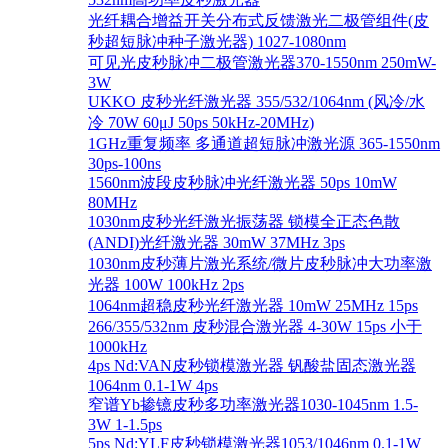
光纤耦合增益开关分布式反馈激光二极管组件(皮
秒超短脉冲种子激光器) 1027-1080nm
可见光皮秒脉冲二极管激光器370-1550nm 250mW-
3W
UKKO 皮秒光纤激光器 355/532/1064nm (风冷/水
冷 70W 60μJ 50ps 50kHz-20MHz)
1GHz重复频率 多通道超短脉冲激光源 365-1550nm
30ps-100ns
1560nm波段皮秒脉冲光纤激光器 50ps 10mW
80MHz
1030nm皮秒光纤激光振荡器 锁模全正态色散
(ANDI)光纤激光器 30mW 37MHz 3ps
1030nm皮秒薄片激光系统/微片皮秒脉冲大功率激
光器 100W 100kHz 2ps
1064nm超稳皮秒光纤激光器 10mW 25MHz 15ps
266/355/532nm 皮秒混合激光器 4-30W 15ps 小于
1000kHz
4ps Nd:VAN皮秒锁模激光器 钒酸盐固态激光器
1064nm 0.1-1W 4ps
窄谱Yb掺镱皮秒多功率激光器1030-1045nm 1.5-
3W 1-1.5ps
5ps Nd:YLF皮秒锁模激光器1053/1046nm 0.1-1W