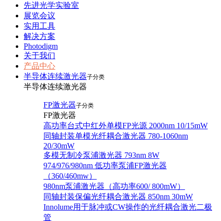
先进光学实验室
展览会议
实用工具
解决方案
Photodigm
关于我们
产品中心
半导体连续激光器
子分类
半导体连续激光器
FP激光器
子分类
FP激光器
高功率台式中红外单模FP光源 2000nm 10/15mW
同轴封装单模光纤耦合激光器 780-1060nm
20/30mW
多模无制冷泵浦激光器 793nm 8W
974/976/980nm 低功率泵浦FP激光器
（360/460mw）
980nm泵浦激光器（高功率600/ 800mW）
同轴封装保偏光纤耦合激光器 850nm 30mW
Innolume用于脉冲或CW操作的光纤耦合激光二极
管