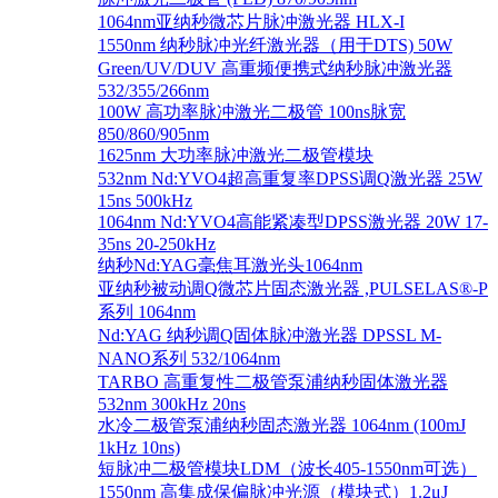
1064nm亚纳秒微芯片脉冲激光器 HLX-I
1550nm 纳秒脉冲光纤激光器（用于DTS) 50W
Green/UV/DUV 高重频便携式纳秒脉冲激光器
532/355/266nm
100W 高功率脉冲激光二极管 100ns脉宽
850/860/905nm
1625nm 大功率脉冲激光二极管模块
532nm Nd:YVO4超高重复率DPSS调Q激光器 25W
15ns 500kHz
1064nm Nd:YVO4高能紧凑型DPSS激光器 20W 17-
35ns 20-250kHz
纳秒Nd:YAG毫焦耳激光头1064nm
亚纳秒被动调Q微芯片固态激光器 ,PULSELAS®-P
系列 1064nm
Nd:YAG 纳秒调Q固体脉冲激光器 DPSSL M-
NANO系列 532/1064nm
TARBO 高重复性二极管泵浦纳秒固体激光器
532nm 300kHz 20ns
水冷二极管泵浦纳秒固态激光器 1064nm (100mJ
1kHz 10ns)
短脉冲二极管模块LDM（波长405-1550nm可选）
1550nm 高集成保偏脉冲光源（模块式）1.2μJ