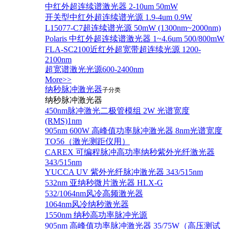
中红外超连续谱激光器 2-10um 50mW
开关型中红外超连续谱光源 1.9-4um 0.9W
L15077-C7超连续谱光源 50mW (1300nm~2000nm)
Polaris 中红外超连续谱激光器 1~4.6um 500/800mW
FLA-SC2100近红外超宽带超连续光源 1200-
2100nm
超宽谱激光光源600-2400nm
More>>
纳秒脉冲激光器
子分类
纳秒脉冲激光器
450nm脉冲激光二极管模组 2W 光谱宽度
(RMS)1nm
905nm 600W 高峰值功率脉冲激光器 8nm光谱宽度
TO56（激光测距仪用）
CAREX 可编程脉冲高功率纳秒紫外光纤激光器
343/515nm
YUCCA UV 紫外光纤脉冲激光器 343/515nm
532nm 亚纳秒微片激光器 HLX-G
532/1064nm风冷高频激光器
1064nm风冷纳秒激光器
1550nm 纳秒高功率脉冲光源
905nm 高峰值功率脉冲激光器 35/75W（高压测试