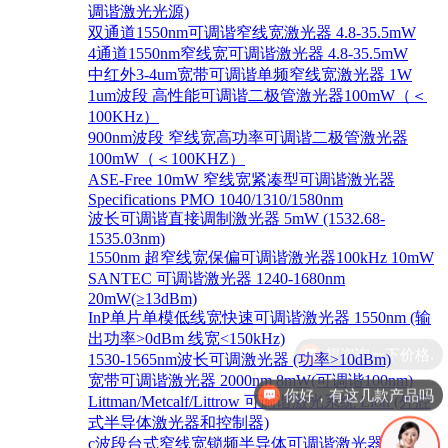
调谐激光光源)
双通道1550nm可调谐窄线宽激光器 4.8-35.5mW
4通道1550nm窄线宽可调谐激光器 4.8-35.5mW
中红外3-4um宽带可调谐单频窄线宽激光器 1W
1um波段 高性能可调谐二极管激光器100mW（＜
100KHz）
900nm波段 窄线宽高功率可调谐二极管激光器
100mW（＜100KHZ）
ASE-Free 10mW 窄线宽紧凑型可调谐激光器
Specifications PMO 1040/1310/1580nm
波长可调谐直接调制激光器 5mW (1532.68-
1535.03nm)
1550nm 超窄线宽保偏可调谐激光器100kHz 10mW
SANTEC 可调谐激光器 1240-1680nm
20mW(≥13dBm)
InP单片单模低线宽快速可调谐激光器 1550nm (输
出功率>0dBm 线宽<150kHz)
1530-1565nm波长可调激光器 (功率>10dBm)
宽带可调谐激光器 2000nm 8mW(可调谐100nm)
你好，有这几款产品吗
Littman/Metcalf/Littrow 可调谐激光系统 Lion (外腔
式半导体激光器和控制器)
c波段台式窄线宽锁频半导体可调谐激光器 1528-