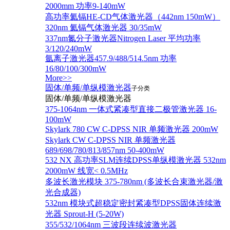
2000mm 功率9-140mW
高功率氦镉HE-CD气体激光器（442nm 150mW）
320nm 氦镉气体激光器 30/35mW
337nm氮分子激光器Nitrogen Laser 平均功率
3/120/240mW
氩离子激光器457.9/488/514.5nm 功率
16/80/100/300mW
More>>
固体/单频/单纵模激光器
子分类
固体/单频/单纵模激光器
375-1064nm 一体式紧凑型直接二极管激光器 16-
100mW
Skylark 780 CW C-DPSS NIR 单频激光器 200mW
Skylark CW C-DPSS NIR 单频激光器
689/698/780/813/857nm 50-400mW
532 NX 高功率SLM连续DPSS单纵模激光器 532nm
2000mW 线宽< 0.5MHz
多波长激光模块 375-780nm (多波长合束激光器/激
光合成器)
532nm 模块式超稳定密封紧凑型DPSS固体连续激
光器 Sprout-H (5-20W)
355/532/1064nm 三波段连续波激光器