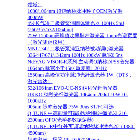
领域）
1030/1064nm 超短纳秒脉冲种子OEM激光源
300mW
4波长气冷二极管泵浦固体激光器 100Hz 5mJ
(266/355/532/1064nm)
25W 1550nm高峰值功率脉冲激光器 15nm光谱宽度
（激光测距仪用）
MNL1342 二极管泵浦亚纳秒被动调Q激光器
336/447/671/1342nm 100Hz 100kW 脉宽0.5ns
Nd:YAG VISOR-R系列 主动调Q纳秒DPSS激光器
1064nm 脉宽小于15ns 重复率1-20 Hz
1550nm 高峰值功率脉冲光纤激光器 1W（DTS，
激光雷达）
532/1064nm EVO-UC-NS 纳秒光纤激光器
UKKO 纳秒光纤激光器 1064nm 200uJ 10W 10-
1000kHz
905nm 脉冲激光器 75W 30ns ST/FC可选
Q-TUNE 中高能量可调谐纳秒脉冲激光器 210-
2300nm OPO(光学参数振荡器)
Q-TUNE-IR中红外可调谐纳秒脉冲激光器（1380-
4500nm）
脉冲激光二极管 (PLD) 870/905nm