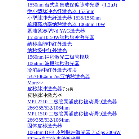
1550nm 台式高集成保偏脉冲光源（1.2μJ）
微小型脉冲光纤激光器 1535nm
小型脉冲光纤激光器 1535/1550nm
单频高功率纳秒激光器 1064nm 10W
泵浦紧凑型Nd:YAG激光器
1550nm10-50W纳秒脉冲激光器
纳秒高能中红外激光
纳秒级中红外激光
1560nm 纳秒激光二极管模块
1064nm 波段纳秒激光器
冷消融中红外激光模块
532/1064nm 2ns亚纳秒激光器
More>>
皮秒脉冲激光器
子分类
皮秒脉冲激光器
​MPL2210 二极管泵浦皮秒被动调Q激光器
266/355/532/1064nm
MPL1510 二极管泵浦皮秒被动调Q激光器
266/355/532/1064nm
固体皮秒激光器
1064nm DFB 皮秒脉冲激光器 75.5ps 200uW
532nm高功率皮秒激光器