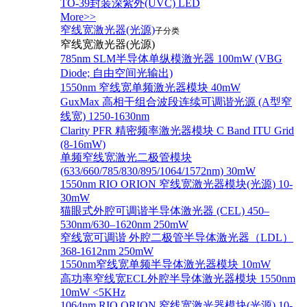
TO-39封装深紫外(UVC) LED
More>>
窄线宽激光器(光源)
子分类
窄线宽激光器(光源)
785nm SLM半导体单纵模激光器 100mW (VBG
Diode; 自由空间光输出)
1550nm 窄线宽单频激光器模块 40mW
GuxMax 高相干组合波段连续可调谐光源 (A型窄
线宽) 1250-1630nm
Clarity PFR 精密频率激光器模块 C Band ITU Grid
(8-16mW)
单频窄线宽激光二极管模块
(633/660/785/830/895/1064/1572nm) 30mW
1550nm RIO ORION 窄线宽激光器模块(光源) 10-
30mW
猫眼式外腔可调谐半导体激光器 (CEL) 450–
530nm/630–1620nm 250mW
窄线宽可调谐 外腔二极管半导体激光器（LDL）
368-1612nm 250mW
1550nm窄线宽单频半导体激光器模块 10mW
高功率窄线宽ECL外腔半导体激光器模块 1550nm
10mW <5KHz
1064nm RIO ORION 窄线宽激光器模块(光源) 10-