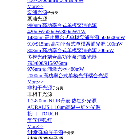
450~2400nm超宽光谱光源
More>>
泵浦光源
子分类
泵浦光源
980nm 高功率台式单模泵浦光源
420mW/600mW/800mW/1W
1480nm 高功率台式单模泵浦光源 500/600mW
910/915nm 高功率台式单模泵浦光源 100mW
808nm 高功率台式单模泵浦光源 200mW
多模光纤耦合高功率泵浦激光器
793/808/915/976nm
976nm 泵浦激光器 480mW
2000nm高功率台式单模光纤耦合光源
More>>
非相干光源
子分类
非相干光源
1.2-8.0um NLIR丹麦 热红外光源
AURALIS 1-10um高温中红外光源
接口 | TOUCH
氙气短弧灯
More>>
纠缠源/单光子源
子分类
纠缠源/单光子源