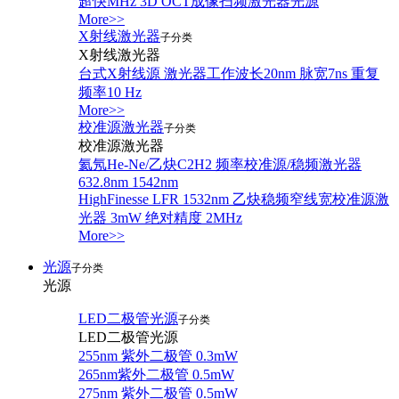
超快MHz 3D OCT成像扫频激光器光源
More>>
X射线激光器
子分类
X射线激光器
台式X射线源 激光器工作波长20nm 脉宽7ns 重复
频率10 Hz
More>>
校准源激光器
子分类
校准源激光器
氦氖He-Ne/乙炔C2H2 频率校准源/稳频激光器
632.8nm 1542nm
HighFinesse LFR 1532nm 乙炔稳频窄线宽校准源激
光器 3mW 绝对精度 2MHz
More>>
光源
子分类
光源
LED二极管光源
子分类
LED二极管光源
255nm 紫外二极管 0.3mW
265nm紫外二极管 0.5mW
275nm 紫外二极管 0.5mW