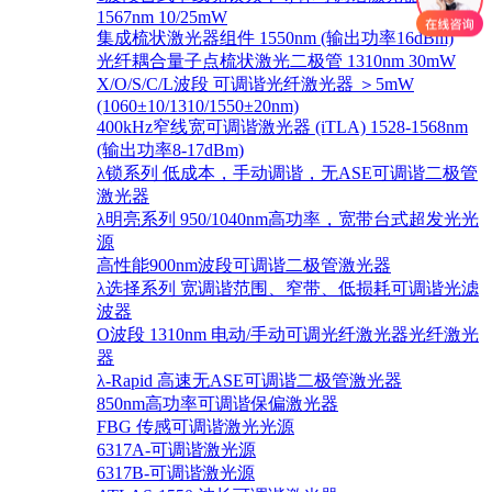
1567nm 10/25mW
集成梳状激光器组件 1550nm (输出功率16dBm)
光纤耦合量子点梳状激光二极管 1310nm 30mW
X/O/S/C/L波段 可调谐光纤激光器 ＞5mW
(1060±10/1310/1550±20nm)
400kHz窄线宽可调谐激光器 (iTLA) 1528-1568nm
(输出功率8-17dBm)
λ锁系列 低成本，手动调谐，无ASE可调谐二极管
激光器
λ明亮系列 950/1040nm高功率，宽带台式超发光光
源
高性能900nm波段可调谐二极管激光器
λ选择系列 宽调谐范围、窄带、低损耗可调谐光滤
波器
O波段 1310nm 电动/手动可调光纤激光器光纤激光
器
λ-Rapid 高速无ASE可调谐二极管激光器
850nm高功率可调谐保偏激光器
FBG 传感可调谐激光光源
6317A-可调谐激光源
6317B-可调谐激光源