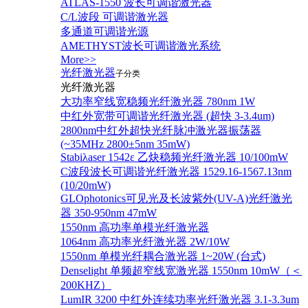
ATLAS-1550 波长可调谐激光器
C/L波段 可调谐激光器
多通道可调谐光源
AMETHYST波长可调谐激光系统
More>>
光纤激光器
子分类
光纤激光器
大功率窄线宽稳频光纤激光器 780nm 1W
中红外宽带可调谐光纤激光器 (超快 3-3.4um)
2800nm中红外超快光纤脉冲激光器振荡器
(~35MHz 2800±5nm 35mW)
Stabiλaser 1542ε 乙炔稳频光纤激光器 10/100mW
C波段波长可调谐光纤激光器 1529.16-1567.13nm
(10/20mW)
GLOphotonics可见光及长波紫外(UV-A)光纤激光
器 350-950nm 47mW
1550nm 高功率单模光纤激光器
1064nm 高功率光纤激光器 2W/10W
1550nm 单模光纤耦合激光器 1~20W (台式)
Denselight 单频超窄线宽激光器 1550nm 10mW（＜
200KHZ）
LumIR 3200 中红外连续功率光纤激光器 3.1-3.3um