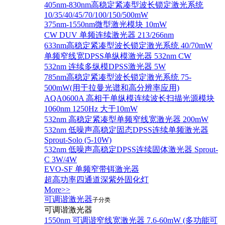
405nm-830nm高稳定紧凑型波长锁定激光系统
10/35/40/45/70/100/150/500mW
375nm-1550nm微型激光模块 10mW
CW DUV 单频连续激光器 213/266nm
633nm高稳定紧凑型波长锁定激光系统 40/70mW
单频窄线宽DPSS单纵模激光器 532nm CW
532nm 连续多纵模DPSS激光器 5W
785nm高稳定紧凑型波长锁定激光系统 75-
500mW(用于拉曼光谱和高分辨率应用)
AQA0600A 高相干单纵模连续波长扫描光源模块
1060nm 1250Hz 大于10mW
532nm 高稳定紧凑型单频窄线宽激光器 200mW
532nm 低噪声高稳定固态DPSS连续单频激光器
Sprout‐Solo (5-10W)
532nm 低噪声高稳定DPSS连续固体激光器 Sprout-
C 3W/4W
EVO-SF 单频窄带铒激光器
超高功率四通道深紫外固化灯
More>>
可调谐激光器
子分类
可调谐激光器
1550nm 可调谐窄线宽激光器 7.6-60mW (多功能可