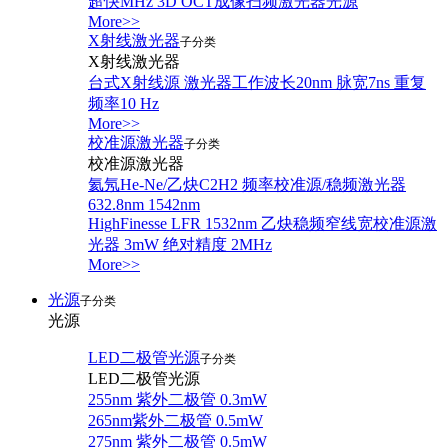
超快MHz 3D OCT成像扫频激光器光源
More>>
X射线激光器
子分类
X射线激光器
台式X射线源 激光器工作波长20nm 脉宽7ns 重复
频率10 Hz
More>>
校准源激光器
子分类
校准源激光器
氦氖He-Ne/乙炔C2H2 频率校准源/稳频激光器
632.8nm 1542nm
HighFinesse LFR 1532nm 乙炔稳频窄线宽校准源激
光器 3mW 绝对精度 2MHz
More>>
光源
子分类
光源
LED二极管光源
子分类
LED二极管光源
255nm 紫外二极管 0.3mW
265nm紫外二极管 0.5mW
275nm 紫外二极管 0.5mW