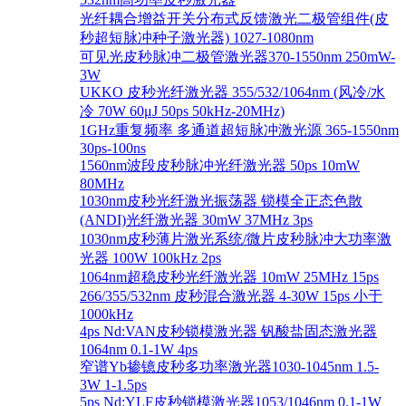
光纤耦合增益开关分布式反馈激光二极管组件(皮
秒超短脉冲种子激光器) 1027-1080nm
可见光皮秒脉冲二极管激光器370-1550nm 250mW-
3W
UKKO 皮秒光纤激光器 355/532/1064nm (风冷/水
冷 70W 60μJ 50ps 50kHz-20MHz)
1GHz重复频率 多通道超短脉冲激光源 365-1550nm
30ps-100ns
1560nm波段皮秒脉冲光纤激光器 50ps 10mW
80MHz
1030nm皮秒光纤激光振荡器 锁模全正态色散
(ANDI)光纤激光器 30mW 37MHz 3ps
1030nm皮秒薄片激光系统/微片皮秒脉冲大功率激
光器 100W 100kHz 2ps
1064nm超稳皮秒光纤激光器 10mW 25MHz 15ps
266/355/532nm 皮秒混合激光器 4-30W 15ps 小于
1000kHz
4ps Nd:VAN皮秒锁模激光器 钒酸盐固态激光器
1064nm 0.1-1W 4ps
窄谱Yb掺镱皮秒多功率激光器1030-1045nm 1.5-
3W 1-1.5ps
5ps Nd:YLF皮秒锁模激光器1053/1046nm 0.1-1W