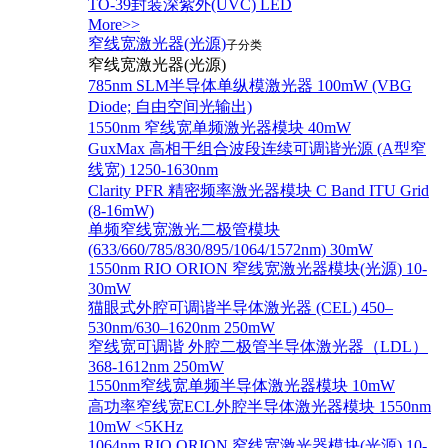
TO-39封装深紫外(UVC) LED
More>>
窄线宽激光器(光源)
子分类
窄线宽激光器(光源)
785nm SLM半导体单纵模激光器 100mW (VBG
Diode; 自由空间光输出)
1550nm 窄线宽单频激光器模块 40mW
GuxMax 高相干组合波段连续可调谐光源 (A型窄
线宽) 1250-1630nm
Clarity PFR 精密频率激光器模块 C Band ITU Grid
(8-16mW)
单频窄线宽激光二极管模块
(633/660/785/830/895/1064/1572nm) 30mW
1550nm RIO ORION 窄线宽激光器模块(光源) 10-
30mW
猫眼式外腔可调谐半导体激光器 (CEL) 450–
530nm/630–1620nm 250mW
窄线宽可调谐 外腔二极管半导体激光器（LDL）
368-1612nm 250mW
1550nm窄线宽单频半导体激光器模块 10mW
高功率窄线宽ECL外腔半导体激光器模块 1550nm
10mW <5KHz
1064nm RIO ORION 窄线宽激光器模块(光源) 10-