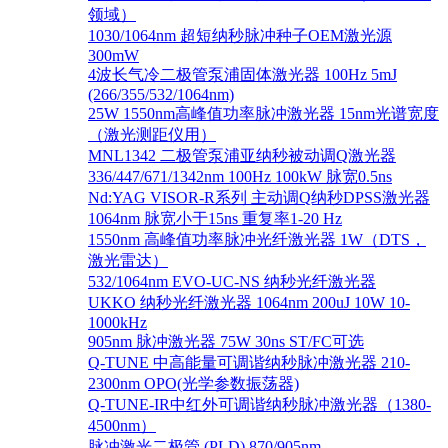
领域）
1030/1064nm 超短纳秒脉冲种子OEM激光源
300mW
4波长气冷二极管泵浦固体激光器 100Hz 5mJ
(266/355/532/1064nm)
25W 1550nm高峰值功率脉冲激光器 15nm光谱宽度
（激光测距仪用）
MNL1342 二极管泵浦亚纳秒被动调Q激光器
336/447/671/1342nm 100Hz 100kW 脉宽0.5ns
Nd:YAG VISOR-R系列 主动调Q纳秒DPSS激光器
1064nm 脉宽小于15ns 重复率1-20 Hz
1550nm 高峰值功率脉冲光纤激光器 1W（DTS，
激光雷达）
532/1064nm EVO-UC-NS 纳秒光纤激光器
UKKO 纳秒光纤激光器 1064nm 200uJ 10W 10-
1000kHz
905nm 脉冲激光器 75W 30ns ST/FC可选
Q-TUNE 中高能量可调谐纳秒脉冲激光器 210-
2300nm OPO(光学参数振荡器)
Q-TUNE-IR中红外可调谐纳秒脉冲激光器（1380-
4500nm）
脉冲激光二极管 (PLD) 870/905nm