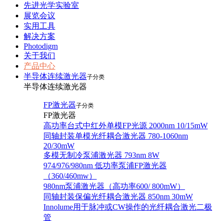
先进光学实验室
展览会议
实用工具
解决方案
Photodigm
关于我们
产品中心
半导体连续激光器
子分类
半导体连续激光器
FP激光器
子分类
FP激光器
高功率台式中红外单模FP光源 2000nm 10/15mW
同轴封装单模光纤耦合激光器 780-1060nm
20/30mW
多模无制冷泵浦激光器 793nm 8W
974/976/980nm 低功率泵浦FP激光器
（360/460mw）
980nm泵浦激光器（高功率600/ 800mW）
同轴封装保偏光纤耦合激光器 850nm 30mW
Innolume用于脉冲或CW操作的光纤耦合激光二极
管