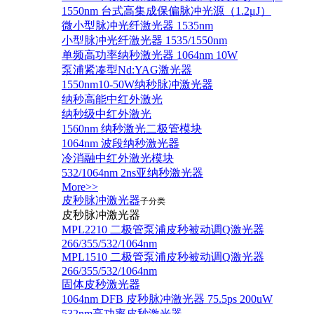
1550nm 台式高集成保偏脉冲光源（1.2μJ）
微小型脉冲光纤激光器 1535nm
小型脉冲光纤激光器 1535/1550nm
单频高功率纳秒激光器 1064nm 10W
泵浦紧凑型Nd:YAG激光器
1550nm10-50W纳秒脉冲激光器
纳秒高能中红外激光
纳秒级中红外激光
1560nm 纳秒激光二极管模块
1064nm 波段纳秒激光器
冷消融中红外激光模块
532/1064nm 2ns亚纳秒激光器
More>>
皮秒脉冲激光器
子分类
皮秒脉冲激光器
​MPL2210 二极管泵浦皮秒被动调Q激光器
266/355/532/1064nm
MPL1510 二极管泵浦皮秒被动调Q激光器
266/355/532/1064nm
固体皮秒激光器
1064nm DFB 皮秒脉冲激光器 75.5ps 200uW
532nm高功率皮秒激光器