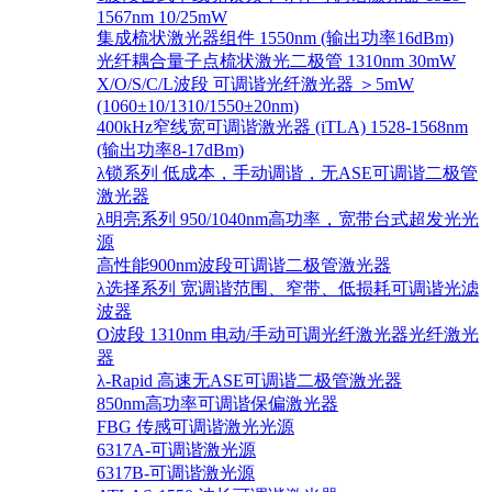
1567nm 10/25mW
集成梳状激光器组件 1550nm (输出功率16dBm)
光纤耦合量子点梳状激光二极管 1310nm 30mW
X/O/S/C/L波段 可调谐光纤激光器 ＞5mW
(1060±10/1310/1550±20nm)
400kHz窄线宽可调谐激光器 (iTLA) 1528-1568nm
(输出功率8-17dBm)
λ锁系列 低成本，手动调谐，无ASE可调谐二极管
激光器
λ明亮系列 950/1040nm高功率，宽带台式超发光光
源
高性能900nm波段可调谐二极管激光器
λ选择系列 宽调谐范围、窄带、低损耗可调谐光滤
波器
O波段 1310nm 电动/手动可调光纤激光器光纤激光
器
λ-Rapid 高速无ASE可调谐二极管激光器
850nm高功率可调谐保偏激光器
FBG 传感可调谐激光光源
6317A-可调谐激光源
6317B-可调谐激光源