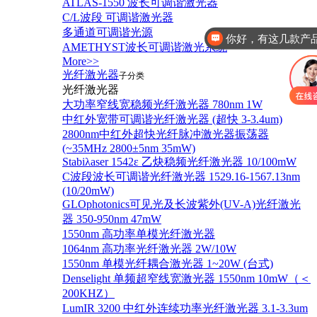
ATLAS-1550 波长可调谐激光器
C/L波段 可调谐激光器
多通道可调谐光源
你好，有这几款产
AMETHYST波长可调谐激光系统
More>>
光纤激光器
子分类
光纤激光器
大功率窄线宽稳频光纤激光器 780nm 1W
中红外宽带可调谐光纤激光器 (超快 3-3.4um)
2800nm中红外超快光纤脉冲激光器振荡器
(~35MHz 2800±5nm 35mW)
Stabiλaser 1542ε 乙炔稳频光纤激光器 10/100mW
C波段波长可调谐光纤激光器 1529.16-1567.13nm
(10/20mW)
GLOphotonics可见光及长波紫外(UV-A)光纤激光
器 350-950nm 47mW
1550nm 高功率单模光纤激光器
1064nm 高功率光纤激光器 2W/10W
1550nm 单模光纤耦合激光器 1~20W (台式)
Denselight 单频超窄线宽激光器 1550nm 10mW（＜
200KHZ）
LumIR 3200 中红外连续功率光纤激光器 3.1-3.3um