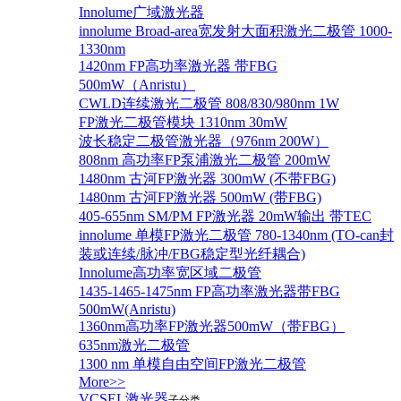
Innolume广域激光器
innolume Broad-area宽发射大面积激光二极管 1000-
1330nm
1420nm FP高功率激光器 带FBG
500mW（Anristu）
CWLD连续激光二极管 808/830/980nm 1W
FP激光二极管模块 1310nm 30mW
波长稳定二极管激光器（976nm 200W）
808nm 高功率FP泵浦激光二极管 200mW
1480nm 古河FP激光器 300mW (不带FBG)
1480nm 古河FP激光器 500mW (带FBG)
405-655nm SM/PM FP激光器 20mW输出 带TEC
innolume 单模FP激光二极管 780-1340nm (TO-can封
装或连续/脉冲/FBG稳定型光纤耦合)
Innolume高功率宽区域二极管
1435-1465-1475nm FP高功率激光器带FBG
500mW(Anristu)
1360nm高功率FP激光器500mW（带FBG）
635nm激光二极管
1300 nm 单模自由空间FP激光二极管
More>>
VCSEL激光器
子分类