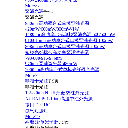
450~2400nm超宽光谱光源
More>>
泵浦光源
子分类
泵浦光源
980nm 高功率台式单模泵浦光源
420mW/600mW/800mW/1W
1480nm 高功率台式单模泵浦光源 500/600mW
910/915nm 高功率台式单模泵浦光源 100mW
808nm 高功率台式单模泵浦光源 200mW
多模光纤耦合高功率泵浦激光器
793/808/915/976nm
976nm 泵浦激光器 480mW
2000nm高功率台式单模光纤耦合光源
More>>
非相干光源
子分类
非相干光源
1.2-8.0um NLIR丹麦 热红外光源
AURALIS 1-10um高温中红外光源
接口 | TOUCH
氙气短弧灯
More>>
纠缠源/单光子源
子分类
纠缠源/单光子源