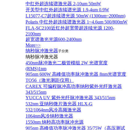
中红外超连续谱激光器 2-10um 50mW
开关型中红外超连续谱光源 1.9-4um 0.9W
L15077-C7超连续谱光源 50mW (1300nm~2000nm)
Polaris 中红外超连续谱激光器 1~4.6um 500/800mW
FLA-SC2100近红外超宽带超连续光源 1200-
2100nm
超宽谱激光光源600-2400nm
More>>
纳秒脉冲激光器
子分类
纳秒脉冲激光器
450nm脉冲激光二极管模组 2W 光谱宽度
(RMS)1nm
905nm 600W 高峰值功率脉冲激光器 8nm光谱宽度
TO56（激光测距仪用）
CAREX 可编程脉冲高功率纳秒紫外光纤激光器
343/515nm
YUCCA UV 紫外光纤脉冲激光器 343/515nm
532nm 亚纳秒微片激光器 HLX-G
532/1064nm风冷高频激光器
1064nm风冷纳秒激光器
1550nm 纳秒高功率脉冲光源
905nm 高峰值功率脉冲激光器 35/75W（高压测试