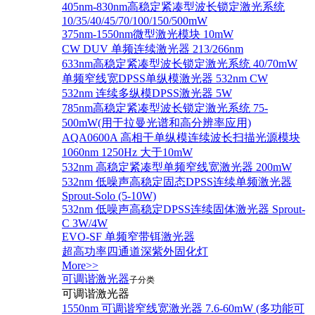
405nm-830nm高稳定紧凑型波长锁定激光系统
10/35/40/45/70/100/150/500mW
375nm-1550nm微型激光模块 10mW
CW DUV 单频连续激光器 213/266nm
633nm高稳定紧凑型波长锁定激光系统 40/70mW
单频窄线宽DPSS单纵模激光器 532nm CW
532nm 连续多纵模DPSS激光器 5W
785nm高稳定紧凑型波长锁定激光系统 75-
500mW(用于拉曼光谱和高分辨率应用)
AQA0600A 高相干单纵模连续波长扫描光源模块
1060nm 1250Hz 大于10mW
532nm 高稳定紧凑型单频窄线宽激光器 200mW
532nm 低噪声高稳定固态DPSS连续单频激光器
Sprout‐Solo (5-10W)
532nm 低噪声高稳定DPSS连续固体激光器 Sprout-
C 3W/4W
EVO-SF 单频窄带铒激光器
超高功率四通道深紫外固化灯
More>>
可调谐激光器
子分类
可调谐激光器
1550nm 可调谐窄线宽激光器 7.6-60mW (多功能可