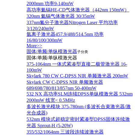
2000mm 功率9-140mW
高功率氦镉HE-CD气体激光器（442nm 150mW）
320nm 氦镉气体激光器 30/35mW
337nm氮分子激光器Nitrogen Laser 平均功率
3/120/240mW
氩离子激光器457.9/488/514.5nm 功率
16/80/100/300mW
More>>
固体/单频/单纵模激光器
子分类
固体/单频/单纵模激光器
375-1064nm 一体式紧凑型直接二极管激光器 16-
100mW
Skylark 780 CW C-DPSS NIR 单频激光器 200mW
Skylark CW C-DPSS NIR 单频激光器
689/698/780/813/857nm 50-400mW
532 NX 高功率SLM连续DPSS单纵模激光器 532nm
2000mW 线宽< 0.5MHz
多波长激光模块 375-780nm (多波长合束激光器/激
光合成器)
532nm 模块式超稳定密封紧凑型DPSS固体连续激
光器 Sprout-H (5-20W)
355/532/1064nm 三波段连续波激光器