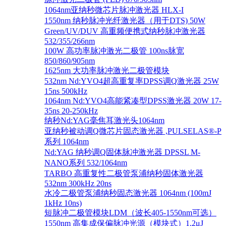
1064nm亚纳秒微芯片脉冲激光器 HLX-I
1550nm 纳秒脉冲光纤激光器（用于DTS) 50W
Green/UV/DUV 高重频便携式纳秒脉冲激光器
532/355/266nm
100W 高功率脉冲激光二极管 100ns脉宽
850/860/905nm
1625nm 大功率脉冲激光二极管模块
532nm Nd:YVO4超高重复率DPSS调Q激光器 25W
15ns 500kHz
1064nm Nd:YVO4高能紧凑型DPSS激光器 20W 17-
35ns 20-250kHz
纳秒Nd:YAG毫焦耳激光头1064nm
亚纳秒被动调Q微芯片固态激光器 ,PULSELAS®-P
系列 1064nm
Nd:YAG 纳秒调Q固体脉冲激光器 DPSSL M-
NANO系列 532/1064nm
TARBO 高重复性二极管泵浦纳秒固体激光器
532nm 300kHz 20ns
水冷二极管泵浦纳秒固态激光器 1064nm (100mJ
1kHz 10ns)
短脉冲二极管模块LDM（波长405-1550nm可选）
1550nm 高集成保偏脉冲光源（模块式）1.2μJ