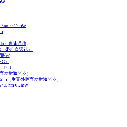
mW
）
m 0.13mW
m
Gbps 高速通信
EC，带准直透镜）
速通信)
EC）
TEC）
外腔面发射激光器）
0-750nm（垂直外腔面发射激光器）
 nm 0.2mW