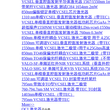
VCSEL 垂直腔面发射半导体激光器 1567/1550nm 1
带尾纤VCSEL激光器 测试CH4 1654nm 2mW
850nm偏振锁定单模VCSEL芯片激光器
1310 nm单模VCSEL 垂直腔面发射激光器（带TEC
VCSEL单模垂直腔面发射激光器低功耗芯片GaAs 795n
超低噪声1550NM VCSEL驱动模块LDm-vcsel-1550n
VCSEL 单模垂直腔面发射激光器 760nm 0.3mW
850nm 单模光纤耦合 VCSEL 激光二极管 用于 4.25
1550nm 可调谐VCSEL垂直腔面发射激光器（带T
1550nm 单模 VCSEL激光二极管 (用于4.25Gbps高
850nm TO46保偏光纤耦合VCSEL激光二极管（带T
850nm TO46保偏光纤耦合VCSEL激光二极管（不带
VALO-SF-单频近红外NIR VECSEL系统（垂直
VALO SHG SF 单频可见光VIS VECSEL系统35
VCSEL单模垂直腔面发射激光器低功耗芯片GaAs 894.6
1550 nm 可调谐 VCSEL TO 封装带光纤尾纤
795nm 带致冷TO型VCSEL激光二极管
760-794.7nm SM VCSEL激光器 带TEC TO封装
1403nm单模VCSEL（带TEC）
795nm VCSEL激光器带TEC
More>>
QCL激光器
子分类