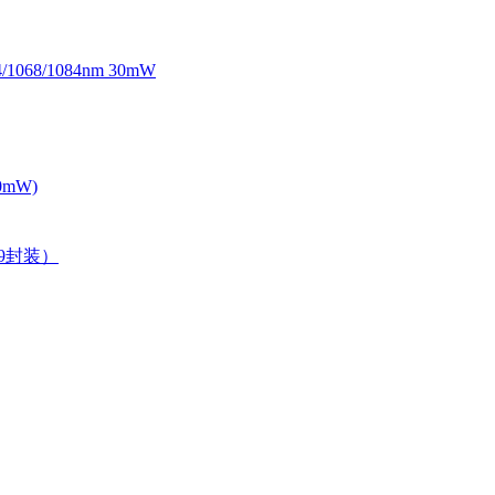
068/1084nm 30mW
0mW)
39封装）