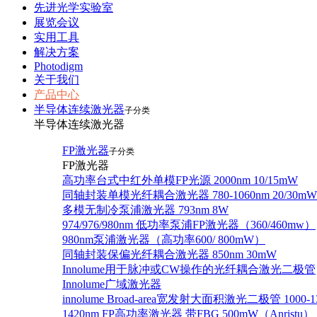
先进光学实验室
展览会议
实用工具
解决方案
Photodigm
关于我们
产品中心
半导体连续激光器
子分类
半导体连续激光器
FP激光器
子分类
FP激光器
高功率台式中红外单模FP光源 2000nm 10/15mW
同轴封装单模光纤耦合激光器 780-1060nm 20/30mW
多模无制冷泵浦激光器 793nm 8W
974/976/980nm 低功率泵浦FP激光器（360/460mw）
980nm泵浦激光器（高功率600/ 800mW）
同轴封装保偏光纤耦合激光器 850nm 30mW
Innolume用于脉冲或CW操作的光纤耦合激光二极管
Innolume广域激光器
innolume Broad-area宽发射大面积激光二极管 1000-1
1420nm FP高功率激光器 带FBG 500mW（Anristu）