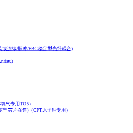
-can封装或连续/脉冲/FBG稳定型光纤耦合)
istu)
LAS氧气专用TO5）
二极管已停产 芯片在售)（CPT原子钟专用）