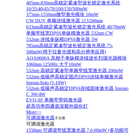
405nm-830nm高稳定紧凑型波长锁定激光系统
10/35/40/45/70/100/150/500mW
375nm-1550nm微型激光模块 10mW
CW DUV 单频连续激光器 213/266nm
633nm高稳定紧凑型波长锁定激光系统 40/70mW
单频窄线宽DPSS单纵模激光器 532nm CW
532nm 连续多纵模DPSS激光器 5W
785nm高稳定紧凑型波长锁定激光系统 75-
500mW(用于拉曼光谱和高分辨率应用)
AQA0600A 高相干单纵模连续波长扫描光源模块
1060nm 1250Hz 大于10mW
532nm 高稳定紧凑型单频窄线宽激光器 200mW
532nm 低噪声高稳定固态DPSS连续单频激光器
Sprout‐Solo (5-10W)
532nm 低噪声高稳定DPSS连续固体激光器 Sprout-
C 3W/4W
EVO-SF 单频窄带铒激光器
超高功率四通道深紫外固化灯
More>>
可调谐激光器
子分类
可调谐激光器
1550nm 可调谐窄线宽激光器 7.6-60mW (多功能可