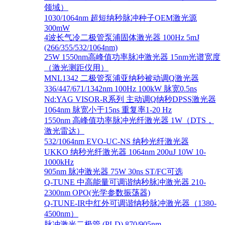
领域）
1030/1064nm 超短纳秒脉冲种子OEM激光源
300mW
4波长气冷二极管泵浦固体激光器 100Hz 5mJ
(266/355/532/1064nm)
25W 1550nm高峰值功率脉冲激光器 15nm光谱宽度
（激光测距仪用）
MNL1342 二极管泵浦亚纳秒被动调Q激光器
336/447/671/1342nm 100Hz 100kW 脉宽0.5ns
Nd:YAG VISOR-R系列 主动调Q纳秒DPSS激光器
1064nm 脉宽小于15ns 重复率1-20 Hz
1550nm 高峰值功率脉冲光纤激光器 1W（DTS，
激光雷达）
532/1064nm EVO-UC-NS 纳秒光纤激光器
UKKO 纳秒光纤激光器 1064nm 200uJ 10W 10-
1000kHz
905nm 脉冲激光器 75W 30ns ST/FC可选
Q-TUNE 中高能量可调谐纳秒脉冲激光器 210-
2300nm OPO(光学参数振荡器)
Q-TUNE-IR中红外可调谐纳秒脉冲激光器（1380-
4500nm）
脉冲激光二极管 (PLD) 870/905nm