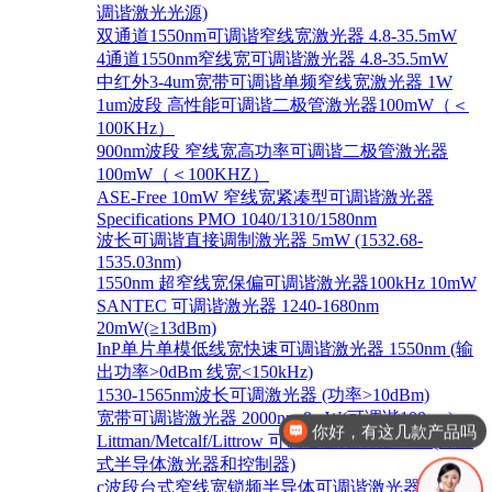
调谐激光光源)
双通道1550nm可调谐窄线宽激光器 4.8-35.5mW
4通道1550nm窄线宽可调谐激光器 4.8-35.5mW
中红外3-4um宽带可调谐单频窄线宽激光器 1W
1um波段 高性能可调谐二极管激光器100mW（＜
100KHz）
900nm波段 窄线宽高功率可调谐二极管激光器
100mW（＜100KHZ）
ASE-Free 10mW 窄线宽紧凑型可调谐激光器
Specifications PMO 1040/1310/1580nm
波长可调谐直接调制激光器 5mW (1532.68-
1535.03nm)
1550nm 超窄线宽保偏可调谐激光器100kHz 10mW
SANTEC 可调谐激光器 1240-1680nm
20mW(≥13dBm)
InP单片单模低线宽快速可调谐激光器 1550nm (输
出功率>0dBm 线宽<150kHz)
1530-1565nm波长可调激光器 (功率>10dBm)
宽带可调谐激光器 2000nm 8mW(可调谐100nm)
你好，有这几款产品吗
Littman/Metcalf/Littrow 可调谐激光系统 Lion (外腔
式半导体激光器和控制器)
c波段台式窄线宽锁频半导体可调谐激光器 1528-