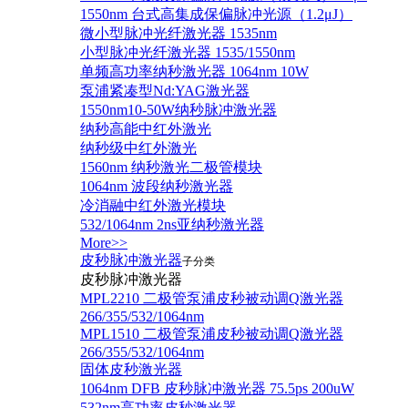
1550nm 台式高集成保偏脉冲光源（1.2μJ）
微小型脉冲光纤激光器 1535nm
小型脉冲光纤激光器 1535/1550nm
单频高功率纳秒激光器 1064nm 10W
泵浦紧凑型Nd:YAG激光器
1550nm10-50W纳秒脉冲激光器
纳秒高能中红外激光
纳秒级中红外激光
1560nm 纳秒激光二极管模块
1064nm 波段纳秒激光器
冷消融中红外激光模块
532/1064nm 2ns亚纳秒激光器
More>>
皮秒脉冲激光器
子分类
皮秒脉冲激光器
​MPL2210 二极管泵浦皮秒被动调Q激光器
266/355/532/1064nm
MPL1510 二极管泵浦皮秒被动调Q激光器
266/355/532/1064nm
固体皮秒激光器
1064nm DFB 皮秒脉冲激光器 75.5ps 200uW
532nm高功率皮秒激光器