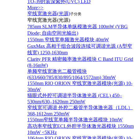
TO-39封装深紫外(UVC) LED
More>>
窄线宽激光器(光源)
子分类
窄线宽激光器(光源)
785nm SLM半导体单纵模激光器 100mW (VBG
Diode; 自由空间光输出)
1550nm 窄线宽单频激光器模块 40mW
GuxMax 高相干组合波段连续可调谐光源 (A型窄
线宽) 1250-1630nm
Clarity PFR 精密频率激光器模块 C Band ITU Grid
(8-16mW)
单频窄线宽激光二极管模块
(633/660/785/830/895/1064/1572nm) 30mW
1550nm RIO ORION 窄线宽激光器模块(光源) 10-
30mW
猫眼式外腔可调谐半导体激光器 (CEL) 450–
530nm/630–1620nm 250mW
窄线宽可调谐 外腔二极管半导体激光器（LDL）
368-1612nm 250mW
1550nm窄线宽单频半导体激光器模块 10mW
高功率窄线宽ECL外腔半导体激光器模块 1550nm
10mW <5KHz
1064nm RIO ORION 窄线宽激光器模块(光源) 10-