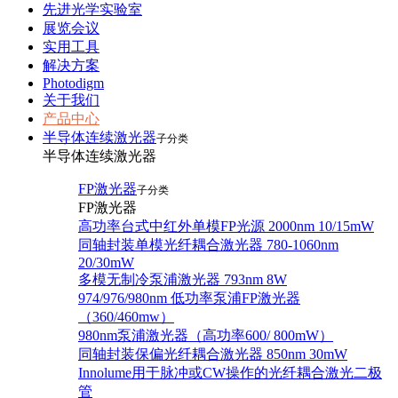
先进光学实验室
展览会议
实用工具
解决方案
Photodigm
关于我们
产品中心
半导体连续激光器
子分类
半导体连续激光器
FP激光器
子分类
FP激光器
高功率台式中红外单模FP光源 2000nm 10/15mW
同轴封装单模光纤耦合激光器 780-1060nm
20/30mW
多模无制冷泵浦激光器 793nm 8W
974/976/980nm 低功率泵浦FP激光器
（360/460mw）
980nm泵浦激光器（高功率600/ 800mW）
同轴封装保偏光纤耦合激光器 850nm 30mW
Innolume用于脉冲或CW操作的光纤耦合激光二极
管