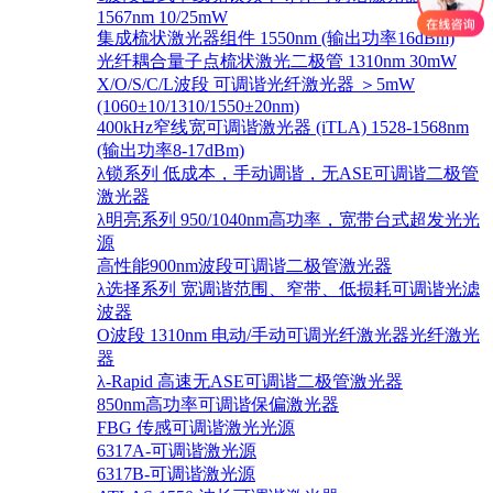
1567nm 10/25mW
集成梳状激光器组件 1550nm (输出功率16dBm)
光纤耦合量子点梳状激光二极管 1310nm 30mW
X/O/S/C/L波段 可调谐光纤激光器 ＞5mW
(1060±10/1310/1550±20nm)
400kHz窄线宽可调谐激光器 (iTLA) 1528-1568nm
(输出功率8-17dBm)
λ锁系列 低成本，手动调谐，无ASE可调谐二极管
激光器
λ明亮系列 950/1040nm高功率，宽带台式超发光光
源
高性能900nm波段可调谐二极管激光器
λ选择系列 宽调谐范围、窄带、低损耗可调谐光滤
波器
O波段 1310nm 电动/手动可调光纤激光器光纤激光
器
λ-Rapid 高速无ASE可调谐二极管激光器
850nm高功率可调谐保偏激光器
FBG 传感可调谐激光光源
6317A-可调谐激光源
6317B-可调谐激光源