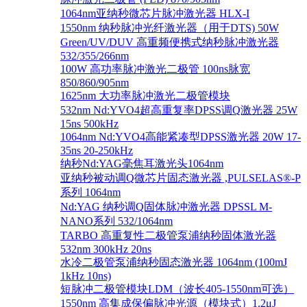
1064nm亚纳秒微芯片脉冲激光器 HLX-I
1550nm 纳秒脉冲光纤激光器（用于DTS) 50W
Green/UV/DUV 高重频便携式纳秒脉冲激光器
532/355/266nm
100W 高功率脉冲激光二极管 100ns脉宽
850/860/905nm
1625nm 大功率脉冲激光二极管模块
532nm Nd:YVO4超高重复率DPSS调Q激光器 25W
15ns 500kHz
1064nm Nd:YVO4高能紧凑型DPSS激光器 20W 17-
35ns 20-250kHz
纳秒Nd:YAG毫焦耳激光头1064nm
亚纳秒被动调Q微芯片固态激光器 ,PULSELAS®-P
系列 1064nm
Nd:YAG 纳秒调Q固体脉冲激光器 DPSSL M-
NANO系列 532/1064nm
TARBO 高重复性二极管泵浦纳秒固体激光器
532nm 300kHz 20ns
水冷二极管泵浦纳秒固态激光器 1064nm (100mJ
1kHz 10ns)
短脉冲二极管模块LDM（波长405-1550nm可选）
1550nm 高集成保偏脉冲光源（模块式）1.2μJ