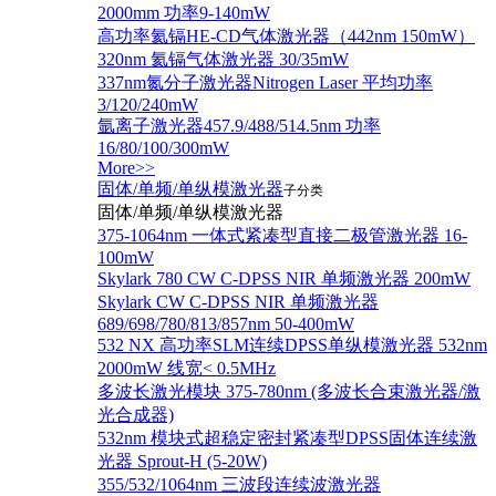
2000mm 功率9-140mW
高功率氦镉HE-CD气体激光器（442nm 150mW）
320nm 氦镉气体激光器 30/35mW
337nm氮分子激光器Nitrogen Laser 平均功率
3/120/240mW
氩离子激光器457.9/488/514.5nm 功率
16/80/100/300mW
More>>
固体/单频/单纵模激光器
子分类
固体/单频/单纵模激光器
375-1064nm 一体式紧凑型直接二极管激光器 16-
100mW
Skylark 780 CW C-DPSS NIR 单频激光器 200mW
Skylark CW C-DPSS NIR 单频激光器
689/698/780/813/857nm 50-400mW
532 NX 高功率SLM连续DPSS单纵模激光器 532nm
2000mW 线宽< 0.5MHz
多波长激光模块 375-780nm (多波长合束激光器/激
光合成器)
532nm 模块式超稳定密封紧凑型DPSS固体连续激
光器 Sprout-H (5-20W)
355/532/1064nm 三波段连续波激光器