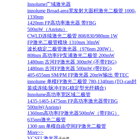
Innolume广域激光器
innolume Broad-area宽发射大面积激光二极管 1000-
1330nm
1420nm FP高功率激光器 带FBG
500mW（Anristu）
CWLD连续激光二极管 808/830/980nm 1W
FP激光二极管模块 1310nm 30mW
波长稳定二极管激光器（976nm 200W）
808nm 高功率FP泵浦激光二极管 200mW
1480nm 古河FP激光器 300mW (不带FBG)
1480nm 古河FP激光器 500mW (带FBG)
405-655nm SM/PM FP激光器 20mW输出 带TEC
innolume 单模FP激光二极管 780-1340nm (TO-can封
装或连续/脉冲/FBG稳定型光纤耦合)
Innolume高功率宽区域二极管
1435-1465-1475nm FP高功率激光器带FBG
500mW(Anristu)
1360nm高功率FP激光器500mW（带FBG）
635nm激光二极管
1300 nm 单模自由空间FP激光二极管
More>>
VCSEL激光器
子分类