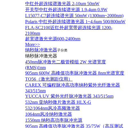
中红外超连续谱激光器 2-10um 50mW
开关型中红外超连续谱光源 1.9-4um 0.9W
L15077-C7超连续谱光源 50mW (1300nm~2000nm)
Polaris 中红外超连续谱激光器 1~4.6um 500/800mW
FLA-SC2100近红外超宽带超连续光源 1200-
2100nm
超宽谱激光光源600-2400nm
More>>
纳秒脉冲激光器
子分类
纳秒脉冲激光器
450nm脉冲激光二极管模组 2W 光谱宽度
(RMS)1nm
905nm 600W 高峰值功率脉冲激光器 8nm光谱宽度
TO56（激光测距仪用）
CAREX 可编程脉冲高功率纳秒紫外光纤激光器
343/515nm
YUCCA UV 紫外光纤脉冲激光器 343/515nm
532nm 亚纳秒微片激光器 HLX-G
532/1064nm风冷高频激光器
1064nm风冷纳秒激光器
1550nm 纳秒高功率脉冲光源
905nm 高峰值功率脉冲激光器 35/75W（高压测试