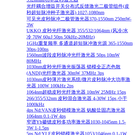
光纤耦合增益开关分布式反馈激光二极管组件(皮
秒超短脉冲种子激光器) 1027-1080nm
可见光皮秒脉冲二极管激光器370-1550nm 250mW-
3W
UKKO 皮秒光纤激光器 355/532/1064nm (风冷/水
冷 70W 60μJ 50ps 50kHz-20MHz)
1GHz重复频率 多通道超短脉冲激光源 365-1550nm
30ps-100ns
1560nm波段皮秒脉冲光纤激光器 50ps 10mW
80MHz
1030nm皮秒光纤激光振荡器 锁模全正态色散
(ANDI)光纤激光器 30mW 37MHz 3ps
1030nm皮秒薄片激光系统/微片皮秒脉冲大功率激
光器 100W 100kHz 2ps
1064nm超稳皮秒光纤激光器 10mW 25MHz 15ps
266/355/532nm 皮秒混合激光器 4-30W 15ps 小于
1000kHz
4ps Nd:VAN皮秒锁模激光器 钒酸盐固态激光器
1064nm 0.1-1W 4ps
窄谱Yb掺镱皮秒多功率激光器1030-1045nm 1.5-
3W 1-1.5ps
5ps Nd:YLF皮秒锁模激光器1053/1046nm 0.1-1W