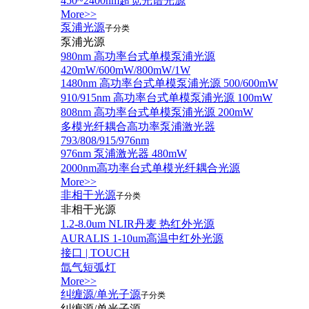
450~2400nm超宽光谱光源
More>>
泵浦光源
子分类
泵浦光源
980nm 高功率台式单模泵浦光源
420mW/600mW/800mW/1W
1480nm 高功率台式单模泵浦光源 500/600mW
910/915nm 高功率台式单模泵浦光源 100mW
808nm 高功率台式单模泵浦光源 200mW
多模光纤耦合高功率泵浦激光器
793/808/915/976nm
976nm 泵浦激光器 480mW
2000nm高功率台式单模光纤耦合光源
More>>
非相干光源
子分类
非相干光源
1.2-8.0um NLIR丹麦 热红外光源
AURALIS 1-10um高温中红外光源
接口 | TOUCH
氙气短弧灯
More>>
纠缠源/单光子源
子分类
纠缠源/单光子源