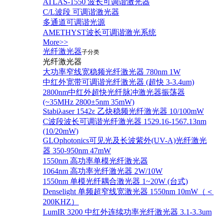
ATLAS-1550 波长可调谐激光器
C/L波段 可调谐激光器
多通道可调谐光源
AMETHYST波长可调谐激光系统
More>>
光纤激光器
子分类
光纤激光器
大功率窄线宽稳频光纤激光器 780nm 1W
中红外宽带可调谐光纤激光器 (超快 3-3.4um)
2800nm中红外超快光纤脉冲激光器振荡器
(~35MHz 2800±5nm 35mW)
Stabiλaser 1542ε 乙炔稳频光纤激光器 10/100mW
C波段波长可调谐光纤激光器 1529.16-1567.13nm
(10/20mW)
GLOphotonics可见光及长波紫外(UV-A)光纤激光
器 350-950nm 47mW
1550nm 高功率单模光纤激光器
1064nm 高功率光纤激光器 2W/10W
1550nm 单模光纤耦合激光器 1~20W (台式)
Denselight 单频超窄线宽激光器 1550nm 10mW（＜
200KHZ）
LumIR 3200 中红外连续功率光纤激光器 3.1-3.3um