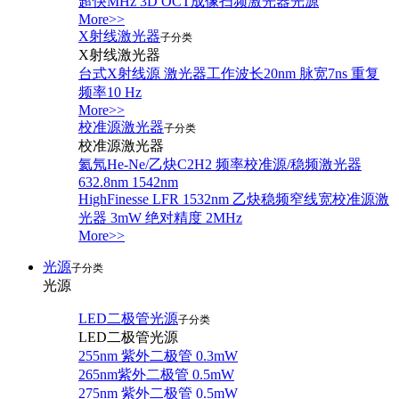
超快MHz 3D OCT成像扫频激光器光源
More>>
X射线激光器
子分类
X射线激光器
台式X射线源 激光器工作波长20nm 脉宽7ns 重复
频率10 Hz
More>>
校准源激光器
子分类
校准源激光器
氦氖He-Ne/乙炔C2H2 频率校准源/稳频激光器
632.8nm 1542nm
HighFinesse LFR 1532nm 乙炔稳频窄线宽校准源激
光器 3mW 绝对精度 2MHz
More>>
光源
子分类
光源
LED二极管光源
子分类
LED二极管光源
255nm 紫外二极管 0.3mW
265nm紫外二极管 0.5mW
275nm 紫外二极管 0.5mW