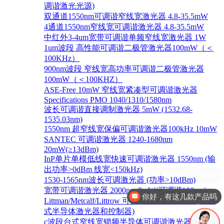
调谐激光光源)
双通道1550nm可调谐窄线宽激光器 4.8-35.5mW
4通道1550nm窄线宽可调谐激光器 4.8-35.5mW
中红外3-4um宽带可调谐单频窄线宽激光器 1W
1um波段 高性能可调谐二极管激光器100mW（＜
100KHz）
900nm波段 窄线宽高功率可调谐二极管激光器
100mW（＜100KHZ）
ASE-Free 10mW 窄线宽紧凑型可调谐激光器
Specifications PMO 1040/1310/1580nm
波长可调谐直接调制激光器 5mW (1532.68-
1535.03nm)
1550nm 超窄线宽保偏可调谐激光器100kHz 10mW
SANTEC 可调谐激光器 1240-1680nm
20mW(≥13dBm)
InP单片单模低线宽快速可调谐激光器 1550nm (输
出功率>0dBm 线宽<150kHz)
1530-1565nm波长可调激光器 (功率>10dBm)
宽带可调谐激光器 2000nm 8mW(可调谐100nm)
你好，有这几款产品吗
Littman/Metcalf/Littrow 可调谐激光系统 Lion (外腔
式半导体激光器和控制器)
c波段台式窄线宽锁频半导体可调谐激光器 1528-