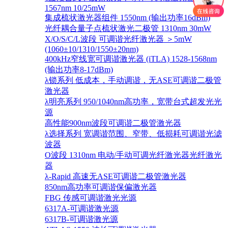
1567nm 10/25mW
集成梳状激光器组件 1550nm (输出功率16dBm)
光纤耦合量子点梳状激光二极管 1310nm 30mW
X/O/S/C/L波段 可调谐光纤激光器 ＞5mW
(1060±10/1310/1550±20nm)
400kHz窄线宽可调谐激光器 (iTLA) 1528-1568nm
(输出功率8-17dBm)
λ锁系列 低成本，手动调谐，无ASE可调谐二极管
激光器
λ明亮系列 950/1040nm高功率，宽带台式超发光光
源
高性能900nm波段可调谐二极管激光器
λ选择系列 宽调谐范围、窄带、低损耗可调谐光滤
波器
O波段 1310nm 电动/手动可调光纤激光器光纤激光
器
λ-Rapid 高速无ASE可调谐二极管激光器
850nm高功率可调谐保偏激光器
FBG 传感可调谐激光光源
6317A-可调谐激光源
6317B-可调谐激光源