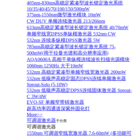
405nm-830nm高稳定紧凑型波长锁定激光系统
10/35/40/45/70/100/150/500mW
375nm-1550nm微型激光模块 10mW
CW DUV 单频连续激光器 213/266nm
633nm高稳定紧凑型波长锁定激光系统 40/70mW
单频窄线宽DPSS单纵模激光器 532nm CW
532nm 连续多纵模DPSS激光器 5W
785nm高稳定紧凑型波长锁定激光系统 75-
500mW(用于拉曼光谱和高分辨率应用)
AQA0600A 高相干单纵模连续波长扫描光源模块
1060nm 1250Hz 大于10mW
532nm 高稳定紧凑型单频窄线宽激光器 200mW
532nm 低噪声高稳定固态DPSS连续单频激光器
Sprout‐Solo (5-10W)
532nm 低噪声高稳定DPSS连续固体激光器 Sprout-
C 3W/4W
EVO-SF 单频窄带铒激光器
超高功率四通道深紫外固化灯
More>>
可调谐激光器
子分类
可调谐激光器
1550nm 可调谐窄线宽激光器 7.6-60mW (多功能可