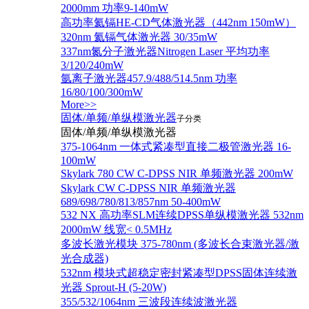
2000mm 功率9-140mW
高功率氦镉HE-CD气体激光器（442nm 150mW）
320nm 氦镉气体激光器 30/35mW
337nm氮分子激光器Nitrogen Laser 平均功率
3/120/240mW
氩离子激光器457.9/488/514.5nm 功率
16/80/100/300mW
More>>
固体/单频/单纵模激光器
子分类
固体/单频/单纵模激光器
375-1064nm 一体式紧凑型直接二极管激光器 16-
100mW
Skylark 780 CW C-DPSS NIR 单频激光器 200mW
Skylark CW C-DPSS NIR 单频激光器
689/698/780/813/857nm 50-400mW
532 NX 高功率SLM连续DPSS单纵模激光器 532nm
2000mW 线宽< 0.5MHz
多波长激光模块 375-780nm (多波长合束激光器/激
光合成器)
532nm 模块式超稳定密封紧凑型DPSS固体连续激
光器 Sprout-H (5-20W)
355/532/1064nm 三波段连续波激光器