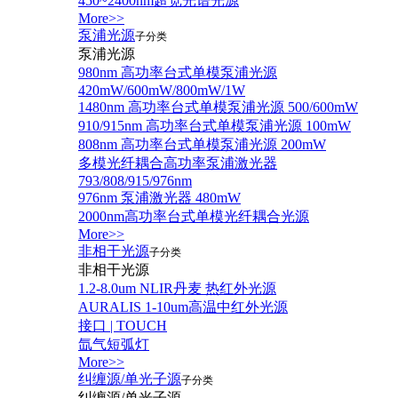
450~2400nm超宽光谱光源
More>>
泵浦光源
子分类
泵浦光源
980nm 高功率台式单模泵浦光源
420mW/600mW/800mW/1W
1480nm 高功率台式单模泵浦光源 500/600mW
910/915nm 高功率台式单模泵浦光源 100mW
808nm 高功率台式单模泵浦光源 200mW
多模光纤耦合高功率泵浦激光器
793/808/915/976nm
976nm 泵浦激光器 480mW
2000nm高功率台式单模光纤耦合光源
More>>
非相干光源
子分类
非相干光源
1.2-8.0um NLIR丹麦 热红外光源
AURALIS 1-10um高温中红外光源
接口 | TOUCH
氙气短弧灯
More>>
纠缠源/单光子源
子分类
纠缠源/单光子源