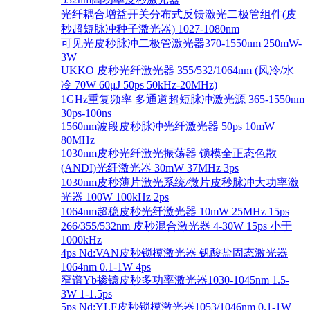
光纤耦合增益开关分布式反馈激光二极管组件(皮
秒超短脉冲种子激光器) 1027-1080nm
可见光皮秒脉冲二极管激光器370-1550nm 250mW-
3W
UKKO 皮秒光纤激光器 355/532/1064nm (风冷/水
冷 70W 60μJ 50ps 50kHz-20MHz)
1GHz重复频率 多通道超短脉冲激光源 365-1550nm
30ps-100ns
1560nm波段皮秒脉冲光纤激光器 50ps 10mW
80MHz
1030nm皮秒光纤激光振荡器 锁模全正态色散
(ANDI)光纤激光器 30mW 37MHz 3ps
1030nm皮秒薄片激光系统/微片皮秒脉冲大功率激
光器 100W 100kHz 2ps
1064nm超稳皮秒光纤激光器 10mW 25MHz 15ps
266/355/532nm 皮秒混合激光器 4-30W 15ps 小于
1000kHz
4ps Nd:VAN皮秒锁模激光器 钒酸盐固态激光器
1064nm 0.1-1W 4ps
窄谱Yb掺镱皮秒多功率激光器1030-1045nm 1.5-
3W 1-1.5ps
5ps Nd:YLF皮秒锁模激光器1053/1046nm 0.1-1W