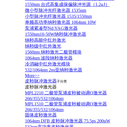
1550nm 台式高集成保偏脉冲光源（1.2μJ）
微小型脉冲光纤激光器 1535nm
小型脉冲光纤激光器 1535/1550nm
单频高功率纳秒激光器 1064nm 10W
泵浦紧凑型Nd:YAG激光器
1550nm10-50W纳秒脉冲激光器
纳秒高能中红外激光
纳秒级中红外激光
1560nm 纳秒激光二极管模块
1064nm 波段纳秒激光器
冷消融中红外激光模块
532/1064nm 2ns亚纳秒激光器
More>>
皮秒脉冲激光器
子分类
皮秒脉冲激光器
​MPL2210 二极管泵浦皮秒被动调Q激光器
266/355/532/1064nm
MPL1510 二极管泵浦皮秒被动调Q激光器
266/355/532/1064nm
固体皮秒激光器
1064nm DFB 皮秒脉冲激光器 75.5ps 200uW
532nm高功率皮秒激光器