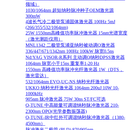
领域）
1030/1064nm 超短纳秒脉冲种子OEM激光源
300mW
4波长气冷二极管泵浦固体激光器 100Hz 5mJ
(266/355/532/1064nm)
25W 1550nm高峰值功率脉冲激光器 15nm光谱宽度
（激光测距仪用）
MNL1342 二极管泵浦亚纳秒被动调Q激光器
336/447/671/1342nm 100Hz 100kW 脉宽0.5ns
Nd:YAG VISOR-R系列 主动调Q纳秒DPSS激光器
1064nm 脉宽小于15ns 重复率1-20 Hz
1550nm 高峰值功率脉冲光纤激光器 1W（DTS，
激光雷达）
532/1064nm EVO-UC-NS 纳秒光纤激光器
UKKO 纳秒光纤激光器 1064nm 200uJ 10W 10-
1000kHz
905nm 脉冲激光器 75W 30ns ST/FC可选
Q-TUNE 中高能量可调谐纳秒脉冲激光器 210-
2300nm OPO(光学参数振荡器)
Q-TUNE-IR中红外可调谐纳秒脉冲激光器（1380-
4500nm）
脉冲激光二极管 (PLD) 870/905nm