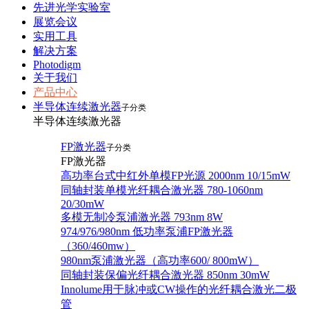
先进光学实验室
展览会议
实用工具
解决方案
Photodigm
关于我们
产品中心
半导体连续激光器
子分类
半导体连续激光器
FP激光器
子分类
FP激光器
高功率台式中红外单模FP光源 2000nm 10/15mW
同轴封装单模光纤耦合激光器 780-1060nm
20/30mW
多模无制冷泵浦激光器 793nm 8W
974/976/980nm 低功率泵浦FP激光器
（360/460mw）
980nm泵浦激光器（高功率600/ 800mW）
同轴封装保偏光纤耦合激光器 850nm 30mW
Innolume用于脉冲或CW操作的光纤耦合激光二极
管