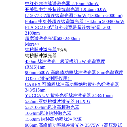
中红外超连续谱激光器 2-10um 50mW
开关型中红外超连续谱光源 1.9-4um 0.9W
L15077-C7超连续谱光源 50mW (1300nm~2000nm)
Polaris 中红外超连续谱激光器 1~4.6um 500/800mW
FLA-SC2100近红外超宽带超连续光源 1200-
2100nm
超宽谱激光光源600-2400nm
More>>
纳秒脉冲激光器
子分类
纳秒脉冲激光器
450nm脉冲激光二极管模组 2W 光谱宽度
(RMS)1nm
905nm 600W 高峰值功率脉冲激光器 8nm光谱宽度
TO56（激光测距仪用）
CAREX 可编程脉冲高功率纳秒紫外光纤激光器
343/515nm
YUCCA UV 紫外光纤脉冲激光器 343/515nm
532nm 亚纳秒微片激光器 HLX-G
532/1064nm风冷高频激光器
1064nm风冷纳秒激光器
1550nm 纳秒高功率脉冲光源
905nm 高峰值功率脉冲激光器 35/75W（高压测试