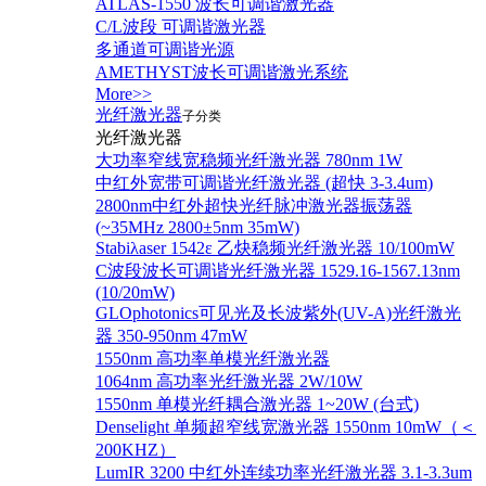
ATLAS-1550 波长可调谐激光器
C/L波段 可调谐激光器
多通道可调谐光源
AMETHYST波长可调谐激光系统
More>>
光纤激光器
子分类
光纤激光器
大功率窄线宽稳频光纤激光器 780nm 1W
中红外宽带可调谐光纤激光器 (超快 3-3.4um)
2800nm中红外超快光纤脉冲激光器振荡器
(~35MHz 2800±5nm 35mW)
Stabiλaser 1542ε 乙炔稳频光纤激光器 10/100mW
C波段波长可调谐光纤激光器 1529.16-1567.13nm
(10/20mW)
GLOphotonics可见光及长波紫外(UV-A)光纤激光
器 350-950nm 47mW
1550nm 高功率单模光纤激光器
1064nm 高功率光纤激光器 2W/10W
1550nm 单模光纤耦合激光器 1~20W (台式)
Denselight 单频超窄线宽激光器 1550nm 10mW（＜
200KHZ）
LumIR 3200 中红外连续功率光纤激光器 3.1-3.3um