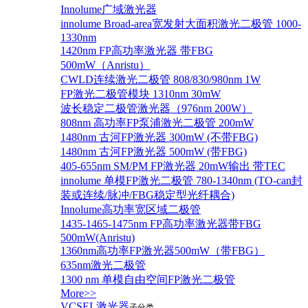
Innolume广域激光器
innolume Broad-area宽发射大面积激光二极管 1000-
1330nm
1420nm FP高功率激光器 带FBG
500mW（Anristu）
CWLD连续激光二极管 808/830/980nm 1W
FP激光二极管模块 1310nm 30mW
波长稳定二极管激光器（976nm 200W）
808nm 高功率FP泵浦激光二极管 200mW
1480nm 古河FP激光器 300mW (不带FBG)
1480nm 古河FP激光器 500mW (带FBG)
405-655nm SM/PM FP激光器 20mW输出 带TEC
innolume 单模FP激光二极管 780-1340nm (TO-can封
装或连续/脉冲/FBG稳定型光纤耦合)
Innolume高功率宽区域二极管
1435-1465-1475nm FP高功率激光器带FBG
500mW(Anristu)
1360nm高功率FP激光器500mW（带FBG）
635nm激光二极管
1300 nm 单模自由空间FP激光二极管
More>>
VCSEL激光器
子分类