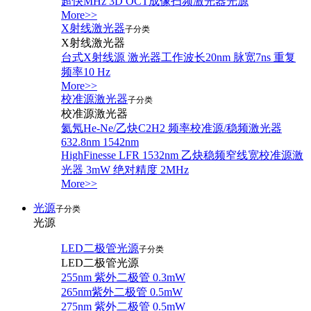
超快MHz 3D OCT成像扫频激光器光源
More>>
X射线激光器
子分类
X射线激光器
台式X射线源 激光器工作波长20nm 脉宽7ns 重复
频率10 Hz
More>>
校准源激光器
子分类
校准源激光器
氦氖He-Ne/乙炔C2H2 频率校准源/稳频激光器
632.8nm 1542nm
HighFinesse LFR 1532nm 乙炔稳频窄线宽校准源激
光器 3mW 绝对精度 2MHz
More>>
光源
子分类
光源
LED二极管光源
子分类
LED二极管光源
255nm 紫外二极管 0.3mW
265nm紫外二极管 0.5mW
275nm 紫外二极管 0.5mW