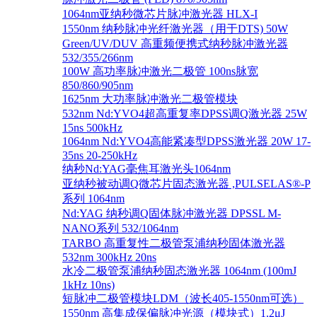
1064nm亚纳秒微芯片脉冲激光器 HLX-I
1550nm 纳秒脉冲光纤激光器（用于DTS) 50W
Green/UV/DUV 高重频便携式纳秒脉冲激光器
532/355/266nm
100W 高功率脉冲激光二极管 100ns脉宽
850/860/905nm
1625nm 大功率脉冲激光二极管模块
532nm Nd:YVO4超高重复率DPSS调Q激光器 25W
15ns 500kHz
1064nm Nd:YVO4高能紧凑型DPSS激光器 20W 17-
35ns 20-250kHz
纳秒Nd:YAG毫焦耳激光头1064nm
亚纳秒被动调Q微芯片固态激光器 ,PULSELAS®-P
系列 1064nm
Nd:YAG 纳秒调Q固体脉冲激光器 DPSSL M-
NANO系列 532/1064nm
TARBO 高重复性二极管泵浦纳秒固体激光器
532nm 300kHz 20ns
水冷二极管泵浦纳秒固态激光器 1064nm (100mJ
1kHz 10ns)
短脉冲二极管模块LDM（波长405-1550nm可选）
1550nm 高集成保偏脉冲光源（模块式）1.2μJ