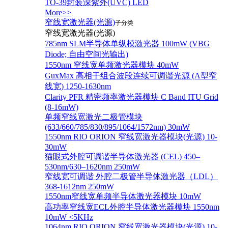
TO-39封装深紫外(UVC) LED
More>>
窄线宽激光器(光源)
子分类
窄线宽激光器(光源)
785nm SLM半导体单纵模激光器 100mW (VBG
Diode; 自由空间光输出)
1550nm 窄线宽单频激光器模块 40mW
GuxMax 高相干组合波段连续可调谐光源 (A型窄
线宽) 1250-1630nm
Clarity PFR 精密频率激光器模块 C Band ITU Grid
(8-16mW)
单频窄线宽激光二极管模块
(633/660/785/830/895/1064/1572nm) 30mW
1550nm RIO ORION 窄线宽激光器模块(光源) 10-
30mW
猫眼式外腔可调谐半导体激光器 (CEL) 450–
530nm/630–1620nm 250mW
窄线宽可调谐 外腔二极管半导体激光器（LDL）
368-1612nm 250mW
1550nm窄线宽单频半导体激光器模块 10mW
高功率窄线宽ECL外腔半导体激光器模块 1550nm
10mW <5KHz
1064nm RIO ORION 窄线宽激光器模块(光源) 10-