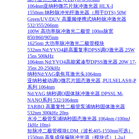
1064nm亚纳秒微芯片脉冲激光器 HLX-I
1550nm 纳秒脉冲光纤激光器（用于DTS) 50W
Green/UV/DUV 高重频便携式纳秒脉冲激光器
532/355/266nm
100W 高功率脉冲激光二极管 100ns脉宽
850/860/905nm
1625nm 大功率脉冲激光二极管模块
532nm Nd:YVO4超高重复率DPSS调Q激光器 25W
15ns 500kHz
1064nm Nd:YVO4高能紧凑型DPSS激光器 20W 17-
35ns 20-250kHz
纳秒Nd:YAG毫焦耳激光头1064nm
亚纳秒被动调Q微芯片固态激光器 ,PULSELAS®-P
系列 1064nm
Nd:YAG 纳秒调Q固体脉冲激光器 DPSSL M-
NANO系列 532/1064nm
TARBO 高重复性二极管泵浦纳秒固体激光器
532nm 300kHz 20ns
水冷二极管泵浦纳秒固态激光器 1064nm (100mJ
1kHz 10ns)
短脉冲二极管模块LDM（波长405-1550nm可选）
1550nm 高集成保偏脉冲光源（模块式）1.2μJ