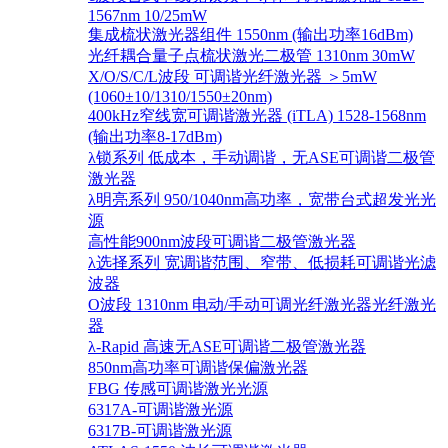
1567nm 10/25mW
集成梳状激光器组件 1550nm (输出功率16dBm)
光纤耦合量子点梳状激光二极管 1310nm 30mW
X/O/S/C/L波段 可调谐光纤激光器 ＞5mW
(1060±10/1310/1550±20nm)
400kHz窄线宽可调谐激光器 (iTLA) 1528-1568nm
(输出功率8-17dBm)
λ锁系列 低成本，手动调谐，无ASE可调谐二极管
激光器
λ明亮系列 950/1040nm高功率，宽带台式超发光光
源
高性能900nm波段可调谐二极管激光器
λ选择系列 宽调谐范围、窄带、低损耗可调谐光滤
波器
O波段 1310nm 电动/手动可调光纤激光器光纤激光
器
λ-Rapid 高速无ASE可调谐二极管激光器
850nm高功率可调谐保偏激光器
FBG 传感可调谐激光光源
6317A-可调谐激光源
6317B-可调谐激光源