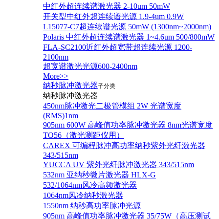
中红外超连续谱激光器 2-10um 50mW
开关型中红外超连续谱光源 1.9-4um 0.9W
L15077-C7超连续谱光源 50mW (1300nm~2000nm)
Polaris 中红外超连续谱激光器 1~4.6um 500/800mW
FLA-SC2100近红外超宽带超连续光源 1200-
2100nm
超宽谱激光光源600-2400nm
More>>
纳秒脉冲激光器
子分类
纳秒脉冲激光器
450nm脉冲激光二极管模组 2W 光谱宽度
(RMS)1nm
905nm 600W 高峰值功率脉冲激光器 8nm光谱宽度
TO56（激光测距仪用）
CAREX 可编程脉冲高功率纳秒紫外光纤激光器
343/515nm
YUCCA UV 紫外光纤脉冲激光器 343/515nm
532nm 亚纳秒微片激光器 HLX-G
532/1064nm风冷高频激光器
1064nm风冷纳秒激光器
1550nm 纳秒高功率脉冲光源
905nm 高峰值功率脉冲激光器 35/75W（高压测试