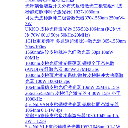
光纤耦合增益开关分布式反馈激光二极管组件(皮
秒超短脉冲种子激光器) 1027-1080nm
可见光皮秒脉冲二极管激光器370-1550nm 250mW-
3W
UKKO 皮秒光纤激光器 355/532/1064nm (风冷/水
冷 70W 60μJ 50ps 50kHz-20MHz)
1GHz重复频率 多通道超短脉冲激光源 365-1550nm
30ps-100ns
1560nm波段皮秒脉冲光纤激光器 50ps 10mW
80MHz
1030nm皮秒光纤激光振荡器 锁模全正态色散
(ANDI)光纤激光器 30mW 37MHz 3ps
1030nm皮秒薄片激光系统/微片皮秒脉冲大功率激
光器 100W 100kHz 2ps
1064nm超稳皮秒光纤激光器 10mW 25MHz 15ps
266/355/532nm 皮秒混合激光器 4-30W 15ps 小于
1000kHz
4ps Nd:VAN皮秒锁模激光器 钒酸盐固态激光器
1064nm 0.1-1W 4ps
窄谱Yb掺镱皮秒多功率激光器1030-1045nm 1.5-
3W 1-1.5ps
5ps Nd:YLF皮秒锁模激光器1053/1046nm 0.1-1W