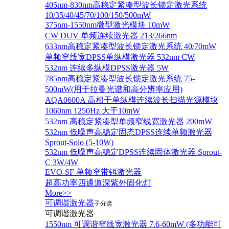
405nm-830nm高稳定紧凑型波长锁定激光系统
10/35/40/45/70/100/150/500mW
375nm-1550nm微型激光模块 10mW
CW DUV 单频连续激光器 213/266nm
633nm高稳定紧凑型波长锁定激光系统 40/70mW
单频窄线宽DPSS单纵模激光器 532nm CW
532nm 连续多纵模DPSS激光器 5W
785nm高稳定紧凑型波长锁定激光系统 75-
500mW(用于拉曼光谱和高分辨率应用)
AQA0600A 高相干单纵模连续波长扫描光源模块
1060nm 1250Hz 大于10mW
532nm 高稳定紧凑型单频窄线宽激光器 200mW
532nm 低噪声高稳定固态DPSS连续单频激光器
Sprout‐Solo (5-10W)
532nm 低噪声高稳定DPSS连续固体激光器 Sprout-
C 3W/4W
EVO-SF 单频窄带铒激光器
超高功率四通道深紫外固化灯
More>>
可调谐激光器
子分类
可调谐激光器
1550nm 可调谐窄线宽激光器 7.6-60mW (多功能可