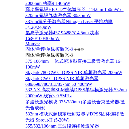
2000mm 功率9-140mW
高功率氦镉HE-CD气体激光器（442nm 150mW）
320nm 氦镉气体激光器 30/35mW
337nm氮分子激光器Nitrogen Laser 平均功率
3/120/240mW
氩离子激光器457.9/488/514.5nm 功率
16/80/100/300mW
More>>
固体/单频/单纵模激光器
子分类
固体/单频/单纵模激光器
375-1064nm 一体式紧凑型直接二极管激光器 16-
100mW
Skylark 780 CW C-DPSS NIR 单频激光器 200mW
Skylark CW C-DPSS NIR 单频激光器
689/698/780/813/857nm 50-400mW
532 NX 高功率SLM连续DPSS单纵模激光器 532nm
2000mW 线宽< 0.5MHz
多波长激光模块 375-780nm (多波长合束激光器/激
光合成器)
532nm 模块式超稳定密封紧凑型DPSS固体连续激
光器 Sprout-H (5-20W)
355/532/1064nm 三波段连续波激光器