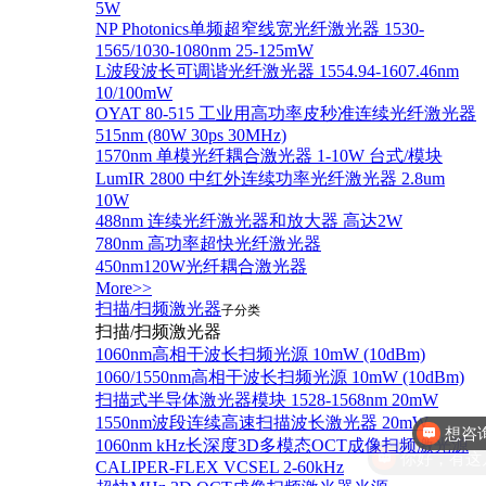
5W
NP Photonics单频超窄线宽光纤激光器 1530-
1565/1030-1080nm 25-125mW
L波段波长可调谐光纤激光器 1554.94-1607.46nm
10/100mW
OYAT 80-515 工业用高功率皮秒准连续光纤激光器
515nm (80W 30ps 30MHz)
1570nm 单模光纤耦合激光器 1-10W 台式/模块
LumIR 2800 中红外连续功率光纤激光器 2.8um
10W
488nm 连续光纤激光器和放大器 高达2W
780nm 高功率超快光纤激光器
450nm120W光纤耦合激光器
More>>
扫描/扫频激光器
子分类
扫描/扫频激光器
1060nm高相干波长扫频光源 10mW (10dBm)
1060/1550nm高相干波长扫频光源 10mW (10dBm)
扫描式半导体激光器模块 1528-1568nm 20mW
1550nm波段连续高速扫描波长激光器 20mW
你好，有这
1060nm kHz长深度3D多模态OCT成像扫频激光源
CALIPER-FLEX VCSEL 2-60kHz