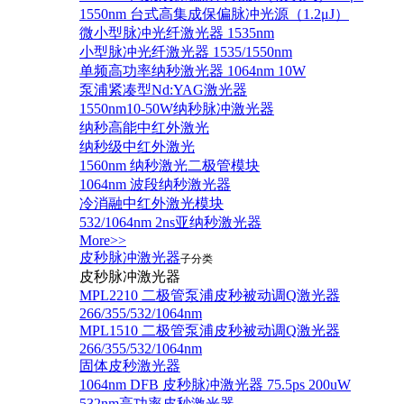
1550nm 台式高集成保偏脉冲光源（1.2μJ）
微小型脉冲光纤激光器 1535nm
小型脉冲光纤激光器 1535/1550nm
单频高功率纳秒激光器 1064nm 10W
泵浦紧凑型Nd:YAG激光器
1550nm10-50W纳秒脉冲激光器
纳秒高能中红外激光
纳秒级中红外激光
1560nm 纳秒激光二极管模块
1064nm 波段纳秒激光器
冷消融中红外激光模块
532/1064nm 2ns亚纳秒激光器
More>>
皮秒脉冲激光器
子分类
皮秒脉冲激光器
​MPL2210 二极管泵浦皮秒被动调Q激光器
266/355/532/1064nm
MPL1510 二极管泵浦皮秒被动调Q激光器
266/355/532/1064nm
固体皮秒激光器
1064nm DFB 皮秒脉冲激光器 75.5ps 200uW
532nm高功率皮秒激光器