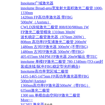
Innolume广域激光器
innolume Broad-area宽发射大面积激光二极管 1000-
1330nm
1420nm FP高功率激光器 带FBG
500mW（Anristu）
CWLD连续激光二极管 808/830/980nm 1W
FP激光二极管模块 1310nm 30mW
波长稳定二极管激光器（976nm 200W）
808nm 高功率FP泵浦激光二极管 200mW
1480nm 古河FP激光器 300mW (不带FBG)
1480nm 古河FP激光器 500mW (带FBG)
405-655nm SM/PM FP激光器 20mW输出 带TEC
innolume 单模FP激光二极管 780-1340nm (TO-can封
装或连续/脉冲/FBG稳定型光纤耦合)
Innolume高功率宽区域二极管
1435-1465-1475nm FP高功率激光器带FBG
500mW(Anristu)
1360nm高功率FP激光器500mW（带FBG）
635nm激光二极管
1300 nm 单模自由空间FP激光二极管
More>>
VCSEL激光器
子分类