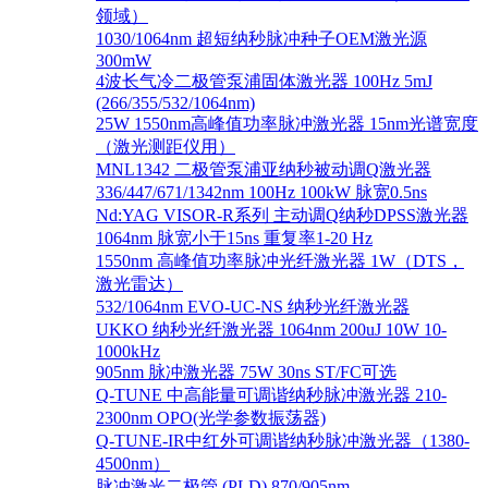
领域）
1030/1064nm 超短纳秒脉冲种子OEM激光源
300mW
4波长气冷二极管泵浦固体激光器 100Hz 5mJ
(266/355/532/1064nm)
25W 1550nm高峰值功率脉冲激光器 15nm光谱宽度
（激光测距仪用）
MNL1342 二极管泵浦亚纳秒被动调Q激光器
336/447/671/1342nm 100Hz 100kW 脉宽0.5ns
Nd:YAG VISOR-R系列 主动调Q纳秒DPSS激光器
1064nm 脉宽小于15ns 重复率1-20 Hz
1550nm 高峰值功率脉冲光纤激光器 1W（DTS，
激光雷达）
532/1064nm EVO-UC-NS 纳秒光纤激光器
UKKO 纳秒光纤激光器 1064nm 200uJ 10W 10-
1000kHz
905nm 脉冲激光器 75W 30ns ST/FC可选
Q-TUNE 中高能量可调谐纳秒脉冲激光器 210-
2300nm OPO(光学参数振荡器)
Q-TUNE-IR中红外可调谐纳秒脉冲激光器（1380-
4500nm）
脉冲激光二极管 (PLD) 870/905nm