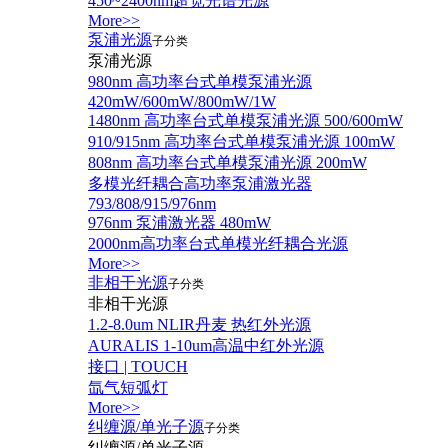
450~2400nm超宽光谱光源
More>>
泵浦光源
子分类
泵浦光源
980nm 高功率台式单模泵浦光源
420mW/600mW/800mW/1W
1480nm 高功率台式单模泵浦光源 500/600mW
910/915nm 高功率台式单模泵浦光源 100mW
808nm 高功率台式单模泵浦光源 200mW
多模光纤耦合高功率泵浦激光器
793/808/915/976nm
976nm 泵浦激光器 480mW
2000nm高功率台式单模光纤耦合光源
More>>
非相干光源
子分类
非相干光源
1.2-8.0um NLIR丹麦 热红外光源
AURALIS 1-10um高温中红外光源
接口 | TOUCH
氙气短弧灯
More>>
纠缠源/单光子源
子分类
纠缠源/单光子源