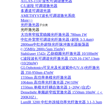
ATLAS-1550 波长可调谐激光器
C/L波段 可调谐激光器
多通道可调谐光源
AMETHYST波长可调谐激光系统
More>>
光纤激光器
子分类
光纤激光器
大功率窄线宽稳频光纤激光器 780nm 1W
中红外宽带可调谐光纤激光器 (超快 3-3.4um)
2800nm中红外超快光纤脉冲激光器振荡器
(~35MHz 2800±5nm 35mW)
Stabiλaser 1542ε 乙炔稳频光纤激光器 10/100mW
C波段波长可调谐光纤激光器 1529.16-1567.13nm
(10/20mW)
GLOphotonics可见光及长波紫外(UV-A)光纤激光
器 350-950nm 47mW
1550nm 高功率单模光纤激光器
1064nm 高功率光纤激光器 2W/10W
1550nm 单模光纤耦合激光器 1~20W (台式)
Denselight 单频超窄线宽激光器 1550nm 10mW（＜
200KHZ）
LumIR 3200 中红外连续功率光纤激光器 3.1-3.3um