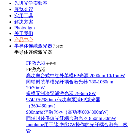
先进光学实验室
展览会议
实用工具
解决方案
Photodigm
关于我们
产品中心
半导体连续激光器
子分类
半导体连续激光器
FP激光器
子分类
FP激光器
高功率台式中红外单模FP光源 2000nm 10/15mW
同轴封装单模光纤耦合激光器 780-1060nm
20/30mW
多模无制冷泵浦激光器 793nm 8W
974/976/980nm 低功率泵浦FP激光器
（360/460mw）
980nm泵浦激光器（高功率600/ 800mW）
同轴封装保偏光纤耦合激光器 850nm 30mW
Innolume用于脉冲或CW操作的光纤耦合激光二极
管