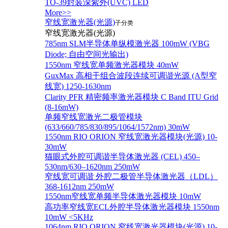
TO-39封装深紫外(UVC) LED
More>>
窄线宽激光器(光源)
子分类
窄线宽激光器(光源)
785nm SLM半导体单纵模激光器 100mW (VBG
Diode; 自由空间光输出)
1550nm 窄线宽单频激光器模块 40mW
GuxMax 高相干组合波段连续可调谐光源 (A型窄
线宽) 1250-1630nm
Clarity PFR 精密频率激光器模块 C Band ITU Grid
(8-16mW)
单频窄线宽激光二极管模块
(633/660/785/830/895/1064/1572nm) 30mW
1550nm RIO ORION 窄线宽激光器模块(光源) 10-
30mW
猫眼式外腔可调谐半导体激光器 (CEL) 450–
530nm/630–1620nm 250mW
窄线宽可调谐 外腔二极管半导体激光器（LDL）
368-1612nm 250mW
1550nm窄线宽单频半导体激光器模块 10mW
高功率窄线宽ECL外腔半导体激光器模块 1550nm
10mW <5KHz
1064nm RIO ORION 窄线宽激光器模块(光源) 10-