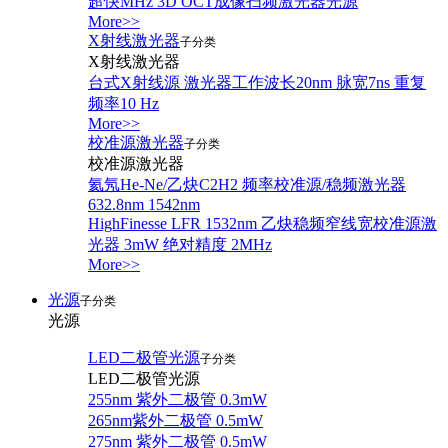
超快MHz 3D OCT成像扫频激光器光源
More>>
X射线激光器
子分类
X射线激光器
台式X射线源 激光器工作波长20nm 脉宽7ns 重复
频率10 Hz
More>>
校准源激光器
子分类
校准源激光器
氦氖He-Ne/乙炔C2H2 频率校准源/稳频激光器
632.8nm 1542nm
HighFinesse LFR 1532nm 乙炔稳频窄线宽校准源激
光器 3mW 绝对精度 2MHz
More>>
光源
子分类
光源
LED二极管光源
子分类
LED二极管光源
255nm 紫外二极管 0.3mW
265nm紫外二极管 0.5mW
275nm 紫外二极管 0.5mW