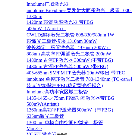
Innolume广域激光器
innolume Broad-area宽发射大面积激光二极管 1000-
1330nm
1420nm FP高功率激光器 带FBG
500mW（Anristu）
CWLD连续激光二极管 808/830/980nm 1W
FP激光二极管模块 1310nm 30mW
波长稳定二极管激光器（976nm 200W）
808nm 高功率FP泵浦激光二极管 200mW
1480nm 古河FP激光器 300mW (不带FBG)
1480nm 古河FP激光器 500mW (带FBG)
405-655nm SM/PM FP激光器 20mW输出 带TEC
innolume 单模FP激光二极管 780-1340nm (TO-can封
装或连续/脉冲/FBG稳定型光纤耦合)
Innolume高功率宽区域二极管
1435-1465-1475nm FP高功率激光器带FBG
500mW(Anristu)
1360nm高功率FP激光器500mW（带FBG）
635nm激光二极管
1300 nm 单模自由空间FP激光二极管
More>>
VCSEL激光器
子分类