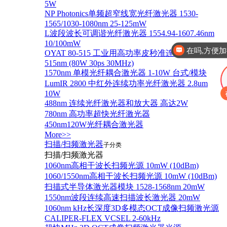
5W
NP Photonics单频超窄线宽光纤激光器 1530-
1565/1030-1080nm 25-125mW
L波段波长可调谐光纤激光器 1554.94-1607.46nm
10/100mW
在吗,方便加
OYAT 80-515 工业用高功率皮秒准连续光纤激光器
515nm (80W 30ps 30MHz)
1570nm 单模光纤耦合激光器 1-10W 台式/模块
LumIR 2800 中红外连续功率光纤激光器 2.8um
10W
488nm 连续光纤激光器和放大器 高达2W
780nm 高功率超快光纤激光器
450nm120W光纤耦合激光器
More>>
扫描/扫频激光器
子分类
扫描/扫频激光器
1060nm高相干波长扫频光源 10mW (10dBm)
1060/1550nm高相干波长扫频光源 10mW (10dBm)
扫描式半导体激光器模块 1528-1568nm 20mW
1550nm波段连续高速扫描波长激光器 20mW
1060nm kHz长深度3D多模态OCT成像扫频激光源
CALIPER-FLEX VCSEL 2-60kHz