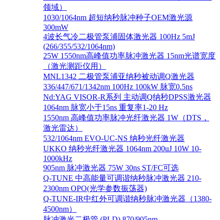
领域）
1030/1064nm 超短纳秒脉冲种子OEM激光源
300mW
4波长气冷二极管泵浦固体激光器 100Hz 5mJ
(266/355/532/1064nm)
25W 1550nm高峰值功率脉冲激光器 15nm光谱宽度
（激光测距仪用）
MNL1342 二极管泵浦亚纳秒被动调Q激光器
336/447/671/1342nm 100Hz 100kW 脉宽0.5ns
Nd:YAG VISOR-R系列 主动调Q纳秒DPSS激光器
1064nm 脉宽小于15ns 重复率1-20 Hz
1550nm 高峰值功率脉冲光纤激光器 1W（DTS，
激光雷达）
532/1064nm EVO-UC-NS 纳秒光纤激光器
UKKO 纳秒光纤激光器 1064nm 200uJ 10W 10-
1000kHz
905nm 脉冲激光器 75W 30ns ST/FC可选
Q-TUNE 中高能量可调谐纳秒脉冲激光器 210-
2300nm OPO(光学参数振荡器)
Q-TUNE-IR中红外可调谐纳秒脉冲激光器（1380-
4500nm）
脉冲激光二极管 (PLD) 870/905nm