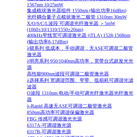
1567nm 10/25mW
集成梳状激光器组件 1550nm (输出功率16dBm)
光纤耦合量子点梳状激光二极管 1310nm 30mW
X/O/S/C/L波段 可调谐光纤激光器 ＞5mW
(1060±10/1310/1550±20nm)
400kHz窄线宽可调谐激光器 (iTLA) 1528-1568nm
(输出功率8-17dBm)
λ锁系列 低成本，手动调谐，无ASE可调谐二极管
激光器
λ明亮系列 950/1040nm高功率，宽带台式超发光光
源
高性能900nm波段可调谐二极管激光器
λ选择系列 宽调谐范围、窄带、低损耗可调谐光滤
波器
O波段 1310nm 电动/手动可调光纤激光器光纤激光
器
λ-Rapid 高速无ASE可调谐二极管激光器
850nm高功率可调谐保偏激光器
FBG 传感可调谐激光光源
6317A-可调谐激光源
6317B-可调谐激光源