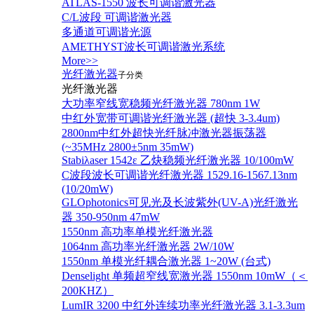
ATLAS-1550 波长可调谐激光器
C/L波段 可调谐激光器
多通道可调谐光源
AMETHYST波长可调谐激光系统
More>>
光纤激光器
子分类
光纤激光器
大功率窄线宽稳频光纤激光器 780nm 1W
中红外宽带可调谐光纤激光器 (超快 3-3.4um)
2800nm中红外超快光纤脉冲激光器振荡器
(~35MHz 2800±5nm 35mW)
Stabiλaser 1542ε 乙炔稳频光纤激光器 10/100mW
C波段波长可调谐光纤激光器 1529.16-1567.13nm
(10/20mW)
GLOphotonics可见光及长波紫外(UV-A)光纤激光
器 350-950nm 47mW
1550nm 高功率单模光纤激光器
1064nm 高功率光纤激光器 2W/10W
1550nm 单模光纤耦合激光器 1~20W (台式)
Denselight 单频超窄线宽激光器 1550nm 10mW（＜
200KHZ）
LumIR 3200 中红外连续功率光纤激光器 3.1-3.3um