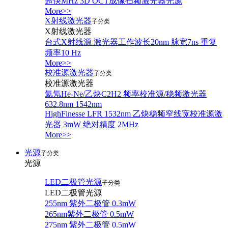
超快MHz 3D OCT成像扫频激光器光源
More>>
X射线激光器
子分类
X射线激光器
台式X射线源 激光器工作波长20nm 脉宽7ns 重复
频率10 Hz
More>>
校准源激光器
子分类
校准源激光器
氦氖He-Ne/乙炔C2H2 频率校准源/稳频激光器
632.8nm 1542nm
HighFinesse LFR 1532nm 乙炔稳频窄线宽校准源激
光器 3mW 绝对精度 2MHz
More>>
光源
子分类
光源
LED二极管光源
子分类
LED二极管光源
255nm 紫外二极管 0.3mW
265nm紫外二极管 0.5mW
275nm 紫外二极管 0.5mW