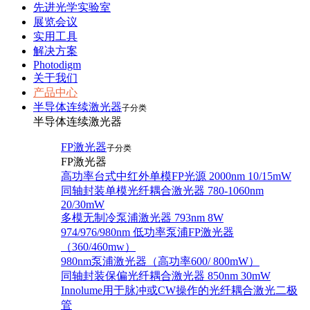
先进光学实验室
展览会议
实用工具
解决方案
Photodigm
关于我们
产品中心
半导体连续激光器
子分类
半导体连续激光器
FP激光器
子分类
FP激光器
高功率台式中红外单模FP光源 2000nm 10/15mW
同轴封装单模光纤耦合激光器 780-1060nm
20/30mW
多模无制冷泵浦激光器 793nm 8W
974/976/980nm 低功率泵浦FP激光器
（360/460mw）
980nm泵浦激光器（高功率600/ 800mW）
同轴封装保偏光纤耦合激光器 850nm 30mW
Innolume用于脉冲或CW操作的光纤耦合激光二极
管