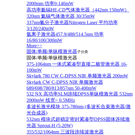
2000mm 功率9-140mW
高功率氦镉HE-CD气体激光器（442nm 150mW）
320nm 氦镉气体激光器 30/35mW
337nm氮分子激光器Nitrogen Laser 平均功率
3/120/240mW
氩离子激光器457.9/488/514.5nm 功率
16/80/100/300mW
More>>
固体/单频/单纵模激光器
子分类
固体/单频/单纵模激光器
375-1064nm 一体式紧凑型直接二极管激光器 16-
100mW
Skylark 780 CW C-DPSS NIR 单频激光器 200mW
Skylark CW C-DPSS NIR 单频激光器
689/698/780/813/857nm 50-400mW
532 NX 高功率SLM连续DPSS单纵模激光器 532nm
2000mW 线宽< 0.5MHz
多波长激光模块 375-780nm (多波长合束激光器/激
光合成器)
532nm 模块式超稳定密封紧凑型DPSS固体连续激
光器 Sprout-H (5-20W)
355/532/1064nm 三波段连续波激光器