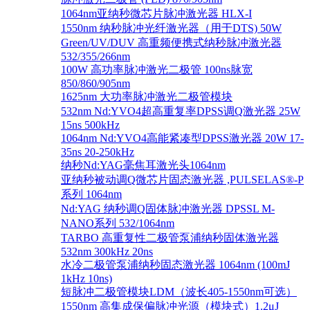
1064nm亚纳秒微芯片脉冲激光器 HLX-I
1550nm 纳秒脉冲光纤激光器（用于DTS) 50W
Green/UV/DUV 高重频便携式纳秒脉冲激光器
532/355/266nm
100W 高功率脉冲激光二极管 100ns脉宽
850/860/905nm
1625nm 大功率脉冲激光二极管模块
532nm Nd:YVO4超高重复率DPSS调Q激光器 25W
15ns 500kHz
1064nm Nd:YVO4高能紧凑型DPSS激光器 20W 17-
35ns 20-250kHz
纳秒Nd:YAG毫焦耳激光头1064nm
亚纳秒被动调Q微芯片固态激光器 ,PULSELAS®-P
系列 1064nm
Nd:YAG 纳秒调Q固体脉冲激光器 DPSSL M-
NANO系列 532/1064nm
TARBO 高重复性二极管泵浦纳秒固体激光器
532nm 300kHz 20ns
水冷二极管泵浦纳秒固态激光器 1064nm (100mJ
1kHz 10ns)
短脉冲二极管模块LDM（波长405-1550nm可选）
1550nm 高集成保偏脉冲光源（模块式）1.2μJ