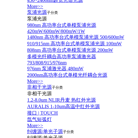
450~2400nm超宽光谱光源
More>>
泵浦光源
子分类
泵浦光源
980nm 高功率台式单模泵浦光源
420mW/600mW/800mW/1W
1480nm 高功率台式单模泵浦光源 500/600mW
910/915nm 高功率台式单模泵浦光源 100mW
808nm 高功率台式单模泵浦光源 200mW
多模光纤耦合高功率泵浦激光器
793/808/915/976nm
976nm 泵浦激光器 480mW
2000nm高功率台式单模光纤耦合光源
More>>
非相干光源
子分类
非相干光源
1.2-8.0um NLIR丹麦 热红外光源
AURALIS 1-10um高温中红外光源
接口 | TOUCH
氙气短弧灯
More>>
纠缠源/单光子源
子分类
纠缠源/单光子源