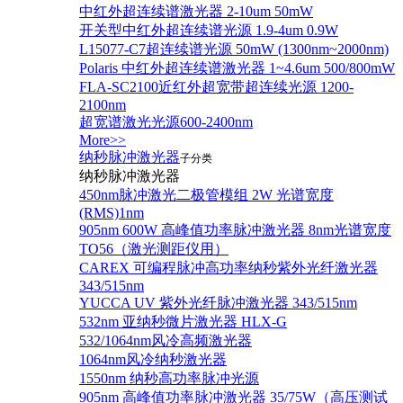
中红外超连续谱激光器 2-10um 50mW
开关型中红外超连续谱光源 1.9-4um 0.9W
L15077-C7超连续谱光源 50mW (1300nm~2000nm)
Polaris 中红外超连续谱激光器 1~4.6um 500/800mW
FLA-SC2100近红外超宽带超连续光源 1200-
2100nm
超宽谱激光光源600-2400nm
More>>
纳秒脉冲激光器
子分类
纳秒脉冲激光器
450nm脉冲激光二极管模组 2W 光谱宽度
(RMS)1nm
905nm 600W 高峰值功率脉冲激光器 8nm光谱宽度
TO56（激光测距仪用）
CAREX 可编程脉冲高功率纳秒紫外光纤激光器
343/515nm
YUCCA UV 紫外光纤脉冲激光器 343/515nm
532nm 亚纳秒微片激光器 HLX-G
532/1064nm风冷高频激光器
1064nm风冷纳秒激光器
1550nm 纳秒高功率脉冲光源
905nm 高峰值功率脉冲激光器 35/75W（高压测试