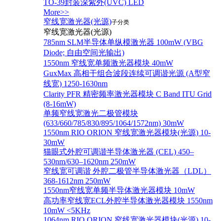
TO-39封装深紫外(UVC) LED
More>>
窄线宽激光器(光源)
子分类
窄线宽激光器(光源)
785nm SLM半导体单纵模激光器 100mW (VBG
Diode; 自由空间光输出)
1550nm 窄线宽单频激光器模块 40mW
GuxMax 高相干组合波段连续可调谐光源 (A型窄
线宽) 1250-1630nm
Clarity PFR 精密频率激光器模块 C Band ITU Grid
(8-16mW)
单频窄线宽激光二极管模块
(633/660/785/830/895/1064/1572nm) 30mW
1550nm RIO ORION 窄线宽激光器模块(光源) 10-
30mW
猫眼式外腔可调谐半导体激光器 (CEL) 450–
530nm/630–1620nm 250mW
窄线宽可调谐 外腔二极管半导体激光器（LDL）
368-1612nm 250mW
1550nm窄线宽单频半导体激光器模块 10mW
高功率窄线宽ECL外腔半导体激光器模块 1550nm
10mW <5KHz
1064nm RIO ORION 窄线宽激光器模块(光源) 10-