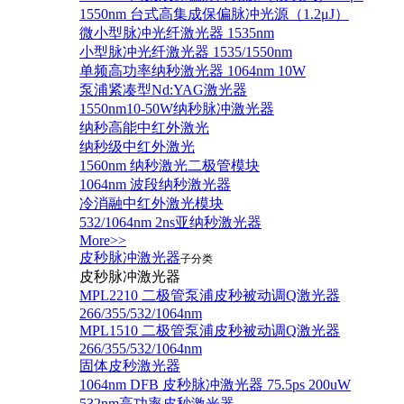
1550nm 台式高集成保偏脉冲光源（1.2μJ）
微小型脉冲光纤激光器 1535nm
小型脉冲光纤激光器 1535/1550nm
单频高功率纳秒激光器 1064nm 10W
泵浦紧凑型Nd:YAG激光器
1550nm10-50W纳秒脉冲激光器
纳秒高能中红外激光
纳秒级中红外激光
1560nm 纳秒激光二极管模块
1064nm 波段纳秒激光器
冷消融中红外激光模块
532/1064nm 2ns亚纳秒激光器
More>>
皮秒脉冲激光器
子分类
皮秒脉冲激光器
​MPL2210 二极管泵浦皮秒被动调Q激光器
266/355/532/1064nm
MPL1510 二极管泵浦皮秒被动调Q激光器
266/355/532/1064nm
固体皮秒激光器
1064nm DFB 皮秒脉冲激光器 75.5ps 200uW
532nm高功率皮秒激光器