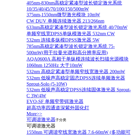
405nm-830nm高稳定紧凑型波长锁定激光系统
10/35/40/45/70/100/150/500mW
375nm-1550nm微型激光模块 10mW
CW DUV 单频连续激光器 213/266nm
633nm高稳定紧凑型波长锁定激光系统 40/70mW
单频窄线宽DPSS单纵模激光器 532nm CW
532nm 连续多纵模DPSS激光器 5W
785nm高稳定紧凑型波长锁定激光系统 75-
500mW(用于拉曼光谱和高分辨率应用)
AQA0600A 高相干单纵模连续波长扫描光源模块
1060nm 1250Hz 大于10mW
532nm 高稳定紧凑型单频窄线宽激光器 200mW
532nm 低噪声高稳定固态DPSS连续单频激光器
Sprout‐Solo (5-10W)
532nm 低噪声高稳定DPSS连续固体激光器 Sprout-
C 3W/4W
EVO-SF 单频窄带铒激光器
超高功率四通道深紫外固化灯
More>>
可调谐激光器
子分类
可调谐激光器
1550nm 可调谐窄线宽激光器 7.6-60mW (多功能可