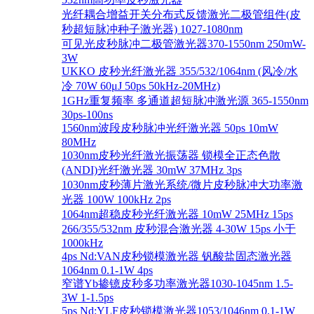
光纤耦合增益开关分布式反馈激光二极管组件(皮
秒超短脉冲种子激光器) 1027-1080nm
可见光皮秒脉冲二极管激光器370-1550nm 250mW-
3W
UKKO 皮秒光纤激光器 355/532/1064nm (风冷/水
冷 70W 60μJ 50ps 50kHz-20MHz)
1GHz重复频率 多通道超短脉冲激光源 365-1550nm
30ps-100ns
1560nm波段皮秒脉冲光纤激光器 50ps 10mW
80MHz
1030nm皮秒光纤激光振荡器 锁模全正态色散
(ANDI)光纤激光器 30mW 37MHz 3ps
1030nm皮秒薄片激光系统/微片皮秒脉冲大功率激
光器 100W 100kHz 2ps
1064nm超稳皮秒光纤激光器 10mW 25MHz 15ps
266/355/532nm 皮秒混合激光器 4-30W 15ps 小于
1000kHz
4ps Nd:VAN皮秒锁模激光器 钒酸盐固态激光器
1064nm 0.1-1W 4ps
窄谱Yb掺镱皮秒多功率激光器1030-1045nm 1.5-
3W 1-1.5ps
5ps Nd:YLF皮秒锁模激光器1053/1046nm 0.1-1W