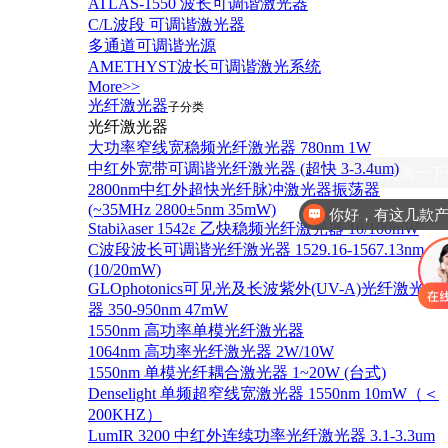
ATLAS-1550 波长可调谐激光器
C/L波段 可调谐激光器
多通道可调谐光源
AMETHYST波长可调谐激光系统
More>>
光纤激光器
子分类
光纤激光器
大功率窄线宽稳频光纤激光器 780nm 1W
中红外宽带可调谐光纤激光器 (超快 3-3.4um)
2800nm中红外超快光纤脉冲激光器振荡器
(~35MHz 2800±5nm 35mW)
你好，有这几款
Stabiλaser 1542ε 乙炔稳频光纤激光器 10/100mW
C波段波长可调谐光纤激光器 1529.16-1567.13nm
(10/20mW)
GLOphotonics可见光及长波紫外(UV-A)光纤激光
器 350-950nm 47mW
1550nm 高功率单模光纤激光器
1064nm 高功率光纤激光器 2W/10W
1550nm 单模光纤耦合激光器 1~20W (台式)
Denselight 单频超窄线宽激光器 1550nm 10mW（＜
200KHZ）
LumIR 3200 中红外连续功率光纤激光器 3.1-3.3um