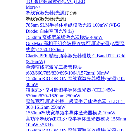
TO-39封装深紫外(UVC) LED
More>>
窄线宽激光器(光源)
子分类
窄线宽激光器(光源)
785nm SLM半导体单纵模激光器 100mW (VBG
Diode; 自由空间光输出)
1550nm 窄线宽单频激光器模块 40mW
GuxMax 高相干组合波段连续可调谐光源 (A型窄
线宽) 1250-1630nm
Clarity PFR 精密频率激光器模块 C Band ITU Grid
(8-16mW)
单频窄线宽激光二极管模块
(633/660/785/830/895/1064/1572nm) 30mW
1550nm RIO ORION 窄线宽激光器模块(光源) 10-
30mW
猫眼式外腔可调谐半导体激光器 (CEL) 450–
530nm/630–1620nm 250mW
窄线宽可调谐 外腔二极管半导体激光器（LDL）
368-1612nm 250mW
1550nm窄线宽单频半导体激光器模块 10mW
高功率窄线宽ECL外腔半导体激光器模块 1550nm
10mW <5KHz
1064nm RIO ORION 窄线宽激光器模块(光源) 10-