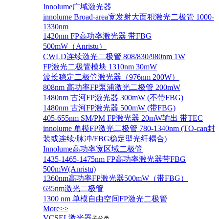
Innolume广域激光器
innolume Broad-area宽发射大面积激光二极管 1000-
1330nm
1420nm FP高功率激光器 带FBG
500mW（Anristu）
CWLD连续激光二极管 808/830/980nm 1W
FP激光二极管模块 1310nm 30mW
波长稳定二极管激光器（976nm 200W）
808nm 高功率FP泵浦激光二极管 200mW
1480nm 古河FP激光器 300mW (不带FBG)
1480nm 古河FP激光器 500mW (带FBG)
405-655nm SM/PM FP激光器 20mW输出 带TEC
innolume 单模FP激光二极管 780-1340nm (TO-can封
装或连续/脉冲/FBG稳定型光纤耦合)
Innolume高功率宽区域二极管
1435-1465-1475nm FP高功率激光器带FBG
500mW(Anristu)
1360nm高功率FP激光器500mW（带FBG）
635nm激光二极管
1300 nm 单模自由空间FP激光二极管
More>>
VCSEL激光器
子分类