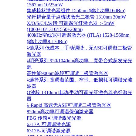
1567nm 10/25mW
集成梳状激光器组件 1550nm (输出功率16dBm)
光纤耦合量子点梳状激光二极管 1310nm 30mW
X/O/S/C/L波段 可调谐光纤激光器 ＞5mW
(1060±10/1310/1550±20nm)
400kHz窄线宽可调谐激光器 (iTLA) 1528-1568nm
(输出功率8-17dBm)
λ锁系列 低成本，手动调谐，无ASE可调谐二极管
激光器
λ明亮系列 950/1040nm高功率，宽带台式超发光光
源
高性能900nm波段可调谐二极管激光器
λ选择系列 宽调谐范围、窄带、低损耗可调谐光滤
波器
O波段 1310nm 电动/手动可调光纤激光器光纤激光
器
λ-Rapid 高速无ASE可调谐二极管激光器
850nm高功率可调谐保偏激光器
FBG 传感可调谐激光光源
6317A-可调谐激光源
6317B-可调谐激光源