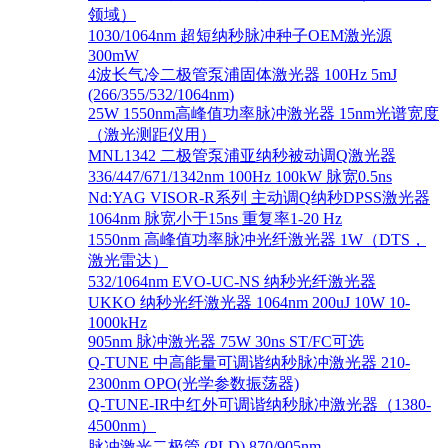
领域）
1030/1064nm 超短纳秒脉冲种子OEM激光源
300mW
4波长气冷二极管泵浦固体激光器 100Hz 5mJ
(266/355/532/1064nm)
25W 1550nm高峰值功率脉冲激光器 15nm光谱宽度
（激光测距仪用）
MNL1342 二极管泵浦亚纳秒被动调Q激光器
336/447/671/1342nm 100Hz 100kW 脉宽0.5ns
Nd:YAG VISOR-R系列 主动调Q纳秒DPSS激光器
1064nm 脉宽小于15ns 重复率1-20 Hz
1550nm 高峰值功率脉冲光纤激光器 1W（DTS，
激光雷达）
532/1064nm EVO-UC-NS 纳秒光纤激光器
UKKO 纳秒光纤激光器 1064nm 200uJ 10W 10-
1000kHz
905nm 脉冲激光器 75W 30ns ST/FC可选
Q-TUNE 中高能量可调谐纳秒脉冲激光器 210-
2300nm OPO(光学参数振荡器)
Q-TUNE-IR中红外可调谐纳秒脉冲激光器（1380-
4500nm）
脉冲激光二极管 (PLD) 870/905nm