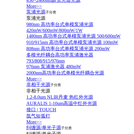
450~2400nm超宽光谱光源
More>>
泵浦光源
子分类
泵浦光源
980nm 高功率台式单模泵浦光源
420mW/600mW/800mW/1W
1480nm 高功率台式单模泵浦光源 500/600mW
910/915nm 高功率台式单模泵浦光源 100mW
808nm 高功率台式单模泵浦光源 200mW
多模光纤耦合高功率泵浦激光器
793/808/915/976nm
976nm 泵浦激光器 480mW
2000nm高功率台式单模光纤耦合光源
More>>
非相干光源
子分类
非相干光源
1.2-8.0um NLIR丹麦 热红外光源
AURALIS 1-10um高温中红外光源
接口 | TOUCH
氙气短弧灯
More>>
纠缠源/单光子源
子分类
纠缠源/单光子源