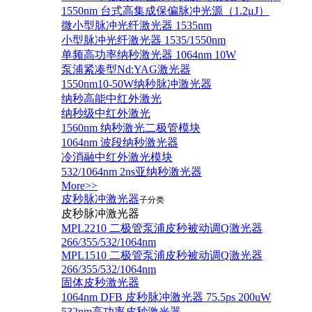
1550nm 台式高集成保偏脉冲光源（1.2μJ）
微小型脉冲光纤激光器 1535nm
小型脉冲光纤激光器 1535/1550nm
单频高功率纳秒激光器 1064nm 10W
泵浦紧凑型Nd:YAG激光器
1550nm10-50W纳秒脉冲激光器
纳秒高能中红外激光
纳秒级中红外激光
1560nm 纳秒激光二极管模块
1064nm 波段纳秒激光器
冷消融中红外激光模块
532/1064nm 2ns亚纳秒激光器
More>>
皮秒脉冲激光器
子分类
皮秒脉冲激光器
​MPL2210 二极管泵浦皮秒被动调Q激光器
266/355/532/1064nm
MPL1510 二极管泵浦皮秒被动调Q激光器
266/355/532/1064nm
固体皮秒激光器
1064nm DFB 皮秒脉冲激光器 75.5ps 200uW
532nm高功率皮秒激光器