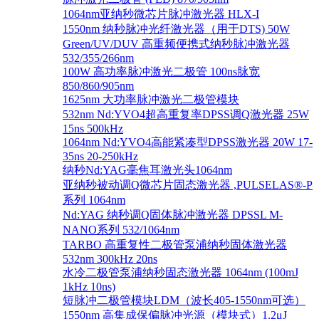
1064nm亚纳秒微芯片脉冲激光器 HLX-I
1550nm 纳秒脉冲光纤激光器（用于DTS) 50W
Green/UV/DUV 高重频便携式纳秒脉冲激光器
532/355/266nm
100W 高功率脉冲激光二极管 100ns脉宽
850/860/905nm
1625nm 大功率脉冲激光二极管模块
532nm Nd:YVO4超高重复率DPSS调Q激光器 25W
15ns 500kHz
1064nm Nd:YVO4高能紧凑型DPSS激光器 20W 17-
35ns 20-250kHz
纳秒Nd:YAG毫焦耳激光头1064nm
亚纳秒被动调Q微芯片固态激光器 ,PULSELAS®-P
系列 1064nm
Nd:YAG 纳秒调Q固体脉冲激光器 DPSSL M-
NANO系列 532/1064nm
TARBO 高重复性二极管泵浦纳秒固体激光器
532nm 300kHz 20ns
水冷二极管泵浦纳秒固态激光器 1064nm (100mJ
1kHz 10ns)
短脉冲二极管模块LDM（波长405-1550nm可选）
1550nm 高集成保偏脉冲光源（模块式）1.2μJ