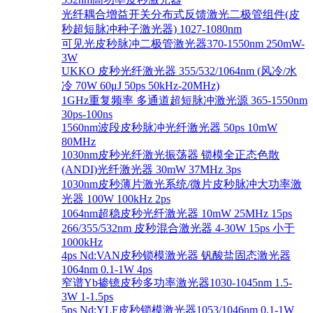
光纤耦合增益开关分布式反馈激光二极管组件(皮
秒超短脉冲种子激光器) 1027-1080nm
可见光皮秒脉冲二极管激光器370-1550nm 250mW-
3W
UKKO 皮秒光纤激光器 355/532/1064nm (风冷/水
冷 70W 60μJ 50ps 50kHz-20MHz)
1GHz重复频率 多通道超短脉冲激光源 365-1550nm
30ps-100ns
1560nm波段皮秒脉冲光纤激光器 50ps 10mW
80MHz
1030nm皮秒光纤激光振荡器 锁模全正态色散
(ANDI)光纤激光器 30mW 37MHz 3ps
1030nm皮秒薄片激光系统/微片皮秒脉冲大功率激
光器 100W 100kHz 2ps
1064nm超稳皮秒光纤激光器 10mW 25MHz 15ps
266/355/532nm 皮秒混合激光器 4-30W 15ps 小于
1000kHz
4ps Nd:VAN皮秒锁模激光器 钒酸盐固态激光器
1064nm 0.1-1W 4ps
窄谱Yb掺镱皮秒多功率激光器1030-1045nm 1.5-
3W 1-1.5ps
5ps Nd:YLF皮秒锁模激光器1053/1046nm 0.1-1W