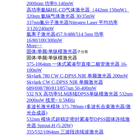
2000mm 功率9-140mW
高功率氦镉HE-CD气体激光器（442nm 150mW）
320nm 氦镉气体激光器 30/35mW
337nm氮分子激光器Nitrogen Laser 平均功率
3/120/240mW
氩离子激光器457.9/488/514.5nm 功率
16/80/100/300mW
More>>
固体/单频/单纵模激光器
子分类
固体/单频/单纵模激光器
375-1064nm 一体式紧凑型直接二极管激光器 16-
100mW
Skylark 780 CW C-DPSS NIR 单频激光器 200mW
Skylark CW C-DPSS NIR 单频激光器
689/698/780/813/857nm 50-400mW
532 NX 高功率SLM连续DPSS单纵模激光器 532nm
2000mW 线宽< 0.5MHz
多波长激光模块 375-780nm (多波长合束激光器/激
光合成器)
532nm 模块式超稳定密封紧凑型DPSS固体连续激
光器 Sprout-H (5-20W)
355/532/1064nm 三波段连续波激光器