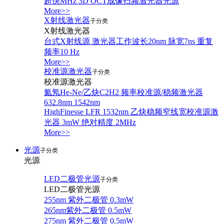
超快MHz 3D OCT成像扫频激光器光源
More>>
X射线激光器
子分类
X射线激光器
台式X射线源 激光器工作波长20nm 脉宽7ns 重复
频率10 Hz
More>>
校准源激光器
子分类
校准源激光器
氦氖He-Ne/乙炔C2H2 频率校准源/稳频激光器
632.8nm 1542nm
HighFinesse LFR 1532nm 乙炔稳频窄线宽校准源激
光器 3mW 绝对精度 2MHz
More>>
光源
子分类
光源
LED二极管光源
子分类
LED二极管光源
255nm 紫外二极管 0.3mW
265nm紫外二极管 0.5mW
275nm 紫外二极管 0.5mW