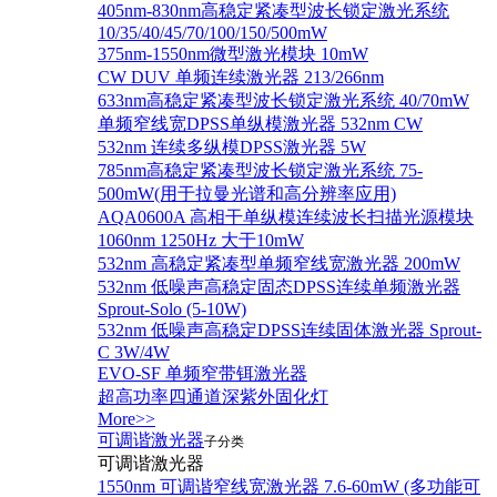
405nm-830nm高稳定紧凑型波长锁定激光系统
10/35/40/45/70/100/150/500mW
375nm-1550nm微型激光模块 10mW
CW DUV 单频连续激光器 213/266nm
633nm高稳定紧凑型波长锁定激光系统 40/70mW
单频窄线宽DPSS单纵模激光器 532nm CW
532nm 连续多纵模DPSS激光器 5W
785nm高稳定紧凑型波长锁定激光系统 75-
500mW(用于拉曼光谱和高分辨率应用)
AQA0600A 高相干单纵模连续波长扫描光源模块
1060nm 1250Hz 大于10mW
532nm 高稳定紧凑型单频窄线宽激光器 200mW
532nm 低噪声高稳定固态DPSS连续单频激光器
Sprout‐Solo (5-10W)
532nm 低噪声高稳定DPSS连续固体激光器 Sprout-
C 3W/4W
EVO-SF 单频窄带铒激光器
超高功率四通道深紫外固化灯
More>>
可调谐激光器
子分类
可调谐激光器
1550nm 可调谐窄线宽激光器 7.6-60mW (多功能可