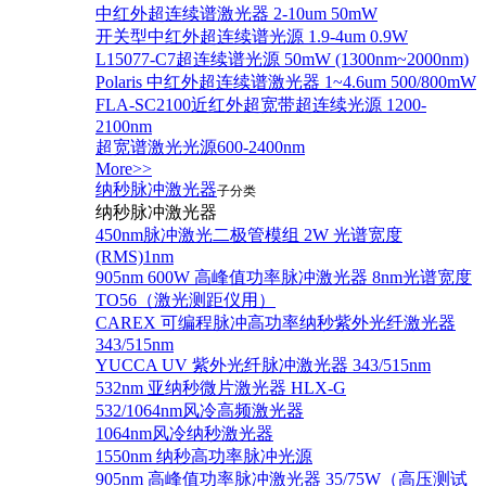
中红外超连续谱激光器 2-10um 50mW
开关型中红外超连续谱光源 1.9-4um 0.9W
L15077-C7超连续谱光源 50mW (1300nm~2000nm)
Polaris 中红外超连续谱激光器 1~4.6um 500/800mW
FLA-SC2100近红外超宽带超连续光源 1200-
2100nm
超宽谱激光光源600-2400nm
More>>
纳秒脉冲激光器
子分类
纳秒脉冲激光器
450nm脉冲激光二极管模组 2W 光谱宽度
(RMS)1nm
905nm 600W 高峰值功率脉冲激光器 8nm光谱宽度
TO56（激光测距仪用）
CAREX 可编程脉冲高功率纳秒紫外光纤激光器
343/515nm
YUCCA UV 紫外光纤脉冲激光器 343/515nm
532nm 亚纳秒微片激光器 HLX-G
532/1064nm风冷高频激光器
1064nm风冷纳秒激光器
1550nm 纳秒高功率脉冲光源
905nm 高峰值功率脉冲激光器 35/75W（高压测试