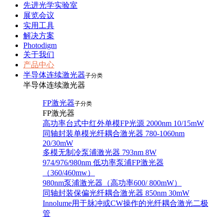
先进光学实验室
展览会议
实用工具
解决方案
Photodigm
关于我们
产品中心
半导体连续激光器
子分类
半导体连续激光器
FP激光器
子分类
FP激光器
高功率台式中红外单模FP光源 2000nm 10/15mW
同轴封装单模光纤耦合激光器 780-1060nm
20/30mW
多模无制冷泵浦激光器 793nm 8W
974/976/980nm 低功率泵浦FP激光器
（360/460mw）
980nm泵浦激光器（高功率600/ 800mW）
同轴封装保偏光纤耦合激光器 850nm 30mW
Innolume用于脉冲或CW操作的光纤耦合激光二极
管