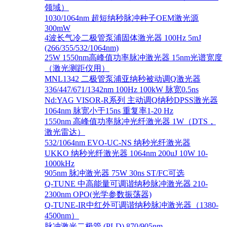
领域）
1030/1064nm 超短纳秒脉冲种子OEM激光源
300mW
4波长气冷二极管泵浦固体激光器 100Hz 5mJ
(266/355/532/1064nm)
25W 1550nm高峰值功率脉冲激光器 15nm光谱宽度
（激光测距仪用）
MNL1342 二极管泵浦亚纳秒被动调Q激光器
336/447/671/1342nm 100Hz 100kW 脉宽0.5ns
Nd:YAG VISOR-R系列 主动调Q纳秒DPSS激光器
1064nm 脉宽小于15ns 重复率1-20 Hz
1550nm 高峰值功率脉冲光纤激光器 1W（DTS，
激光雷达）
532/1064nm EVO-UC-NS 纳秒光纤激光器
UKKO 纳秒光纤激光器 1064nm 200uJ 10W 10-
1000kHz
905nm 脉冲激光器 75W 30ns ST/FC可选
Q-TUNE 中高能量可调谐纳秒脉冲激光器 210-
2300nm OPO(光学参数振荡器)
Q-TUNE-IR中红外可调谐纳秒脉冲激光器（1380-
4500nm）
脉冲激光二极管 (PLD) 870/905nm