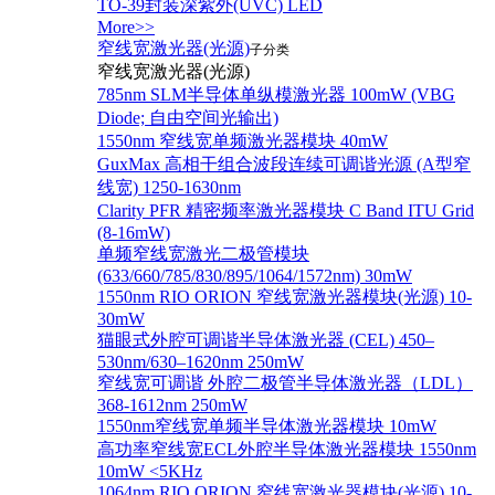
TO-39封装深紫外(UVC) LED
More>>
窄线宽激光器(光源)
子分类
窄线宽激光器(光源)
785nm SLM半导体单纵模激光器 100mW (VBG
Diode; 自由空间光输出)
1550nm 窄线宽单频激光器模块 40mW
GuxMax 高相干组合波段连续可调谐光源 (A型窄
线宽) 1250-1630nm
Clarity PFR 精密频率激光器模块 C Band ITU Grid
(8-16mW)
单频窄线宽激光二极管模块
(633/660/785/830/895/1064/1572nm) 30mW
1550nm RIO ORION 窄线宽激光器模块(光源) 10-
30mW
猫眼式外腔可调谐半导体激光器 (CEL) 450–
530nm/630–1620nm 250mW
窄线宽可调谐 外腔二极管半导体激光器（LDL）
368-1612nm 250mW
1550nm窄线宽单频半导体激光器模块 10mW
高功率窄线宽ECL外腔半导体激光器模块 1550nm
10mW <5KHz
1064nm RIO ORION 窄线宽激光器模块(光源) 10-