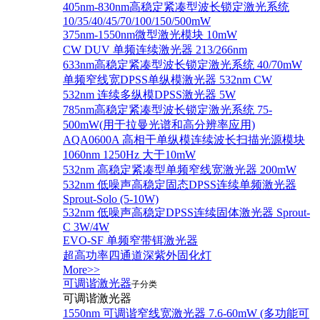
405nm-830nm高稳定紧凑型波长锁定激光系统
10/35/40/45/70/100/150/500mW
375nm-1550nm微型激光模块 10mW
CW DUV 单频连续激光器 213/266nm
633nm高稳定紧凑型波长锁定激光系统 40/70mW
单频窄线宽DPSS单纵模激光器 532nm CW
532nm 连续多纵模DPSS激光器 5W
785nm高稳定紧凑型波长锁定激光系统 75-
500mW(用于拉曼光谱和高分辨率应用)
AQA0600A 高相干单纵模连续波长扫描光源模块
1060nm 1250Hz 大于10mW
532nm 高稳定紧凑型单频窄线宽激光器 200mW
532nm 低噪声高稳定固态DPSS连续单频激光器
Sprout‐Solo (5-10W)
532nm 低噪声高稳定DPSS连续固体激光器 Sprout-
C 3W/4W
EVO-SF 单频窄带铒激光器
超高功率四通道深紫外固化灯
More>>
可调谐激光器
子分类
可调谐激光器
1550nm 可调谐窄线宽激光器 7.6-60mW (多功能可