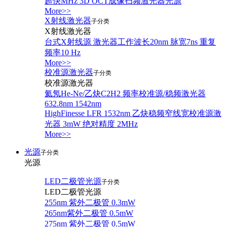
超快MHz 3D OCT成像扫频激光器光源
More>>
X射线激光器
子分类
X射线激光器
台式X射线源 激光器工作波长20nm 脉宽7ns 重复
频率10 Hz
More>>
校准源激光器
子分类
校准源激光器
氦氖He-Ne/乙炔C2H2 频率校准源/稳频激光器
632.8nm 1542nm
HighFinesse LFR 1532nm 乙炔稳频窄线宽校准源激
光器 3mW 绝对精度 2MHz
More>>
光源
子分类
光源
LED二极管光源
子分类
LED二极管光源
255nm 紫外二极管 0.3mW
265nm紫外二极管 0.5mW
275nm 紫外二极管 0.5mW