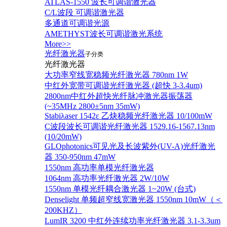
ATLAS-1550 波长可调谐激光器
C/L波段 可调谐激光器
多通道可调谐光源
AMETHYST波长可调谐激光系统
More>>
光纤激光器
子分类
光纤激光器
大功率窄线宽稳频光纤激光器 780nm 1W
中红外宽带可调谐光纤激光器 (超快 3-3.4um)
2800nm中红外超快光纤脉冲激光器振荡器
(~35MHz 2800±5nm 35mW)
Stabiλaser 1542ε 乙炔稳频光纤激光器 10/100mW
C波段波长可调谐光纤激光器 1529.16-1567.13nm
(10/20mW)
GLOphotonics可见光及长波紫外(UV-A)光纤激光
器 350-950nm 47mW
1550nm 高功率单模光纤激光器
1064nm 高功率光纤激光器 2W/10W
1550nm 单模光纤耦合激光器 1~20W (台式)
Denselight 单频超窄线宽激光器 1550nm 10mW（＜
200KHZ）
LumIR 3200 中红外连续功率光纤激光器 3.1-3.3um