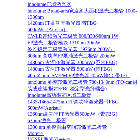
Innolume广域激光器
innolume Broad-area宽发射大面积激光二极管 1000-
1330nm
1420nm FP高功率激光器 带FBG
500mW（Anristu）
CWLD连续激光二极管 808/830/980nm 1W
FP激光二极管模块 1310nm 30mW
波长稳定二极管激光器（976nm 200W）
808nm 高功率FP泵浦激光二极管 200mW
1480nm 古河FP激光器 300mW (不带FBG)
1480nm 古河FP激光器 500mW (带FBG)
405-655nm SM/PM FP激光器 20mW输出 带TEC
innolume 单模FP激光二极管 780-1340nm (TO-can封
装或连续/脉冲/FBG稳定型光纤耦合)
Innolume高功率宽区域二极管
1435-1465-1475nm FP高功率激光器带FBG
500mW(Anristu)
1360nm高功率FP激光器500mW（带FBG）
635nm激光二极管
1300 nm 单模自由空间FP激光二极管
More>>
VCSEL激光器
子分类