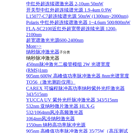
中红外超连续谱激光器 2-10um 50mW
开关型中红外超连续谱光源 1.9-4um 0.9W
L15077-C7超连续谱光源 50mW (1300nm~2000nm)
Polaris 中红外超连续谱激光器 1~4.6um 500/800mW
FLA-SC2100近红外超宽带超连续光源 1200-
2100nm
超宽谱激光光源600-2400nm
More>>
纳秒脉冲激光器
子分类
纳秒脉冲激光器
450nm脉冲激光二极管模组 2W 光谱宽度
(RMS)1nm
905nm 600W 高峰值功率脉冲激光器 8nm光谱宽度
TO56（激光测距仪用）
CAREX 可编程脉冲高功率纳秒紫外光纤激光器
343/515nm
YUCCA UV 紫外光纤脉冲激光器 343/515nm
532nm 亚纳秒微片激光器 HLX-G
532/1064nm风冷高频激光器
1064nm风冷纳秒激光器
1550nm 纳秒高功率脉冲光源
905nm 高峰值功率脉冲激光器 35/75W（高压测试