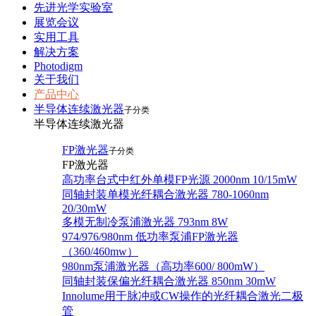
先进光学实验室
展览会议
实用工具
解决方案
Photodigm
关于我们
产品中心
半导体连续激光器
子分类
半导体连续激光器
FP激光器
子分类
FP激光器
高功率台式中红外单模FP光源 2000nm 10/15mW
同轴封装单模光纤耦合激光器 780-1060nm
20/30mW
多模无制冷泵浦激光器 793nm 8W
974/976/980nm 低功率泵浦FP激光器
（360/460mw）
980nm泵浦激光器（高功率600/ 800mW）
同轴封装保偏光纤耦合激光器 850nm 30mW
Innolume用于脉冲或CW操作的光纤耦合激光二极
管