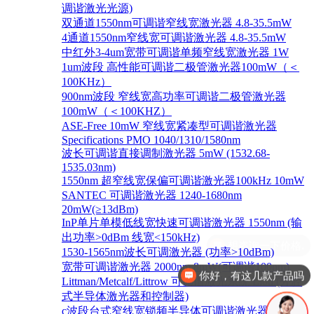
调谐激光光源)
双通道1550nm可调谐窄线宽激光器 4.8-35.5mW
4通道1550nm窄线宽可调谐激光器 4.8-35.5mW
中红外3-4um宽带可调谐单频窄线宽激光器 1W
1um波段 高性能可调谐二极管激光器100mW（＜
100KHz）
900nm波段 窄线宽高功率可调谐二极管激光器
100mW（＜100KHZ）
ASE-Free 10mW 窄线宽紧凑型可调谐激光器
Specifications PMO 1040/1310/1580nm
波长可调谐直接调制激光器 5mW (1532.68-
1535.03nm)
1550nm 超窄线宽保偏可调谐激光器100kHz 10mW
SANTEC 可调谐激光器 1240-1680nm
20mW(≥13dBm)
InP单片单模低线宽快速可调谐激光器 1550nm (输
出功率>0dBm 线宽<150kHz)
1530-1565nm波长可调激光器 (功率>10dBm)
宽带可调谐激光器 2000nm 8mW(可调谐100nm)
你好，有这几款产品吗
Littman/Metcalf/Littrow 可调谐激光系统 Lion (外腔
式半导体激光器和控制器)
c波段台式窄线宽锁频半导体可调谐激光器 1528-