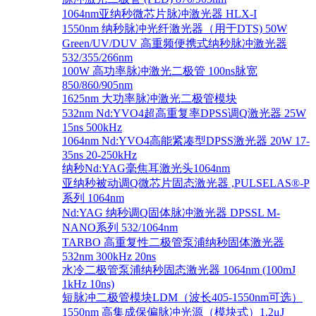
1064nm亚纳秒微芯片脉冲激光器 HLX-I
1550nm 纳秒脉冲光纤激光器（用于DTS) 50W
Green/UV/DUV 高重频便携式纳秒脉冲激光器
532/355/266nm
100W 高功率脉冲激光二极管 100ns脉宽
850/860/905nm
1625nm 大功率脉冲激光二极管模块
532nm Nd:YVO4超高重复率DPSS调Q激光器 25W
15ns 500kHz
1064nm Nd:YVO4高能紧凑型DPSS激光器 20W 17-
35ns 20-250kHz
纳秒Nd:YAG毫焦耳激光头1064nm
亚纳秒被动调Q微芯片固态激光器 ,PULSELAS®-P
系列 1064nm
Nd:YAG 纳秒调Q固体脉冲激光器 DPSSL M-
NANO系列 532/1064nm
TARBO 高重复性二极管泵浦纳秒固体激光器
532nm 300kHz 20ns
水冷二极管泵浦纳秒固态激光器 1064nm (100mJ
1kHz 10ns)
短脉冲二极管模块LDM（波长405-1550nm可选）
1550nm 高集成保偏脉冲光源（模块式）1.2μJ