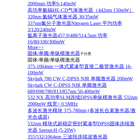
2000mm 功率9-140mW
高功率氦镉HE-CD气体激光器（442nm 150mW）
320nm 氦镉气体激光器 30/35mW
337nm氮分子激光器Nitrogen Laser 平均功率
3/120/240mW
氩离子激光器457.9/488/514.5nm 功率
16/80/100/300mW
More>>
固体/单频/单纵模激光器
子分类
固体/单频/单纵模激光器
375-1064nm 一体式紧凑型直接二极管激光器 16-
100mW
Skylark 780 CW C-DPSS NIR 单频激光器 200mW
Skylark CW C-DPSS NIR 单频激光器
689/698/780/813/857nm 50-400mW
532 NX 高功率SLM连续DPSS单纵模激光器 532nm
2000mW 线宽< 0.5MHz
多波长激光模块 375-780nm (多波长合束激光器/激
光合成器)
532nm 模块式超稳定密封紧凑型DPSS固体连续激
光器 Sprout-H (5-20W)
355/532/1064nm 三波段连续波激光器