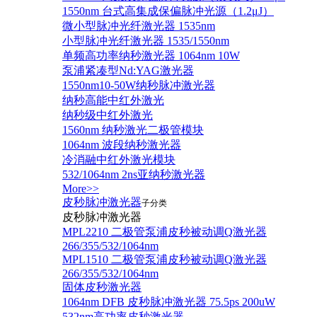
1550nm 台式高集成保偏脉冲光源（1.2μJ）
微小型脉冲光纤激光器 1535nm
小型脉冲光纤激光器 1535/1550nm
单频高功率纳秒激光器 1064nm 10W
泵浦紧凑型Nd:YAG激光器
1550nm10-50W纳秒脉冲激光器
纳秒高能中红外激光
纳秒级中红外激光
1560nm 纳秒激光二极管模块
1064nm 波段纳秒激光器
冷消融中红外激光模块
532/1064nm 2ns亚纳秒激光器
More>>
皮秒脉冲激光器
子分类
皮秒脉冲激光器
​MPL2210 二极管泵浦皮秒被动调Q激光器
266/355/532/1064nm
MPL1510 二极管泵浦皮秒被动调Q激光器
266/355/532/1064nm
固体皮秒激光器
1064nm DFB 皮秒脉冲激光器 75.5ps 200uW
532nm高功率皮秒激光器