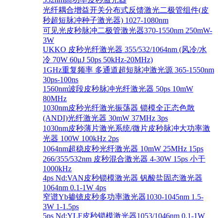
光纤耦合增益开关分布式反馈激光二极管组件(皮
秒超短脉冲种子激光器) 1027-1080nm
可见光皮秒脉冲二极管激光器370-1550nm 250mW-
3W
UKKO 皮秒光纤激光器 355/532/1064nm (风冷/水
冷 70W 60μJ 50ps 50kHz-20MHz)
1GHz重复频率 多通道超短脉冲激光源 365-1550nm
30ps-100ns
1560nm波段皮秒脉冲光纤激光器 50ps 10mW
80MHz
1030nm皮秒光纤激光振荡器 锁模全正态色散
(ANDI)光纤激光器 30mW 37MHz 3ps
1030nm皮秒薄片激光系统/微片皮秒脉冲大功率激
光器 100W 100kHz 2ps
1064nm超稳皮秒光纤激光器 10mW 25MHz 15ps
266/355/532nm 皮秒混合激光器 4-30W 15ps 小于
1000kHz
4ps Nd:VAN皮秒锁模激光器 钒酸盐固态激光器
1064nm 0.1-1W 4ps
窄谱Yb掺镱皮秒多功率激光器1030-1045nm 1.5-
3W 1-1.5ps
5ps Nd:YLF皮秒锁模激光器1053/1046nm 0.1-1W