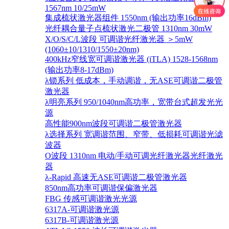
1567nm 10/25mW
集成梳状激光器组件 1550nm (输出功率16dBm)
光纤耦合量子点梳状激光二极管 1310nm 30mW
X/O/S/C/L波段 可调谐光纤激光器 ＞5mW
(1060±10/1310/1550±20nm)
400kHz窄线宽可调谐激光器 (iTLA) 1528-1568nm
(输出功率8-17dBm)
λ锁系列 低成本，手动调谐，无ASE可调谐二极管
激光器
λ明亮系列 950/1040nm高功率，宽带台式超发光光
源
高性能900nm波段可调谐二极管激光器
λ选择系列 宽调谐范围、窄带、低损耗可调谐光滤
波器
O波段 1310nm 电动/手动可调光纤激光器光纤激光
器
λ-Rapid 高速无ASE可调谐二极管激光器
850nm高功率可调谐保偏激光器
FBG 传感可调谐激光光源
6317A-可调谐激光源
6317B-可调谐激光源