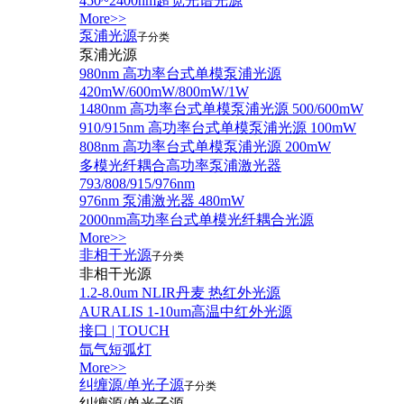
450~2400nm超宽光谱光源
More>>
泵浦光源
子分类
泵浦光源
980nm 高功率台式单模泵浦光源
420mW/600mW/800mW/1W
1480nm 高功率台式单模泵浦光源 500/600mW
910/915nm 高功率台式单模泵浦光源 100mW
808nm 高功率台式单模泵浦光源 200mW
多模光纤耦合高功率泵浦激光器
793/808/915/976nm
976nm 泵浦激光器 480mW
2000nm高功率台式单模光纤耦合光源
More>>
非相干光源
子分类
非相干光源
1.2-8.0um NLIR丹麦 热红外光源
AURALIS 1-10um高温中红外光源
接口 | TOUCH
氙气短弧灯
More>>
纠缠源/单光子源
子分类
纠缠源/单光子源