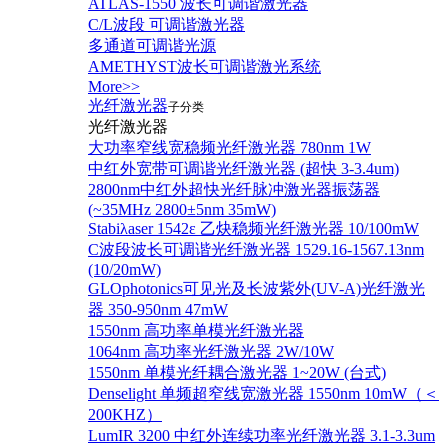
ATLAS-1550 波长可调谐激光器
C/L波段 可调谐激光器
多通道可调谐光源
AMETHYST波长可调谐激光系统
More>>
光纤激光器
子分类
光纤激光器
大功率窄线宽稳频光纤激光器 780nm 1W
中红外宽带可调谐光纤激光器 (超快 3-3.4um)
2800nm中红外超快光纤脉冲激光器振荡器
(~35MHz 2800±5nm 35mW)
Stabiλaser 1542ε 乙炔稳频光纤激光器 10/100mW
C波段波长可调谐光纤激光器 1529.16-1567.13nm
(10/20mW)
GLOphotonics可见光及长波紫外(UV-A)光纤激光
器 350-950nm 47mW
1550nm 高功率单模光纤激光器
1064nm 高功率光纤激光器 2W/10W
1550nm 单模光纤耦合激光器 1~20W (台式)
Denselight 单频超窄线宽激光器 1550nm 10mW（＜
200KHZ）
LumIR 3200 中红外连续功率光纤激光器 3.1-3.3um