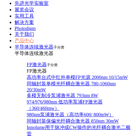
先进光学实验室
展览会议
实用工具
解决方案
Photodigm
关于我们
产品中心
半导体连续激光器
子分类
半导体连续激光器
FP激光器
子分类
FP激光器
高功率台式中红外单模FP光源 2000nm 10/15mW
同轴封装单模光纤耦合激光器 780-1060nm
20/30mW
多模无制冷泵浦激光器 793nm 8W
974/976/980nm 低功率泵浦FP激光器
（360/460mw）
980nm泵浦激光器（高功率600/ 800mW）
同轴封装保偏光纤耦合激光器 850nm 30mW
Innolume用于脉冲或CW操作的光纤耦合激光二极
管