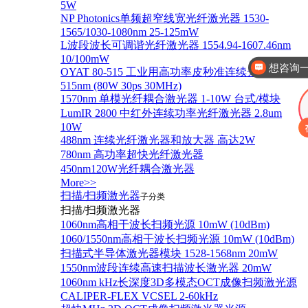
5W
NP Photonics单频超窄线宽光纤激光器 1530-
1565/1030-1080nm 25-125mW
想咨询一
L波段波长可调谐光纤激光器 1554.94-1607.46nm
10/100mW
你好，有这几
OYAT 80-515 工业用高功率皮秒准连续光纤激光器
515nm (80W 30ps 30MHz)
1570nm 单模光纤耦合激光器 1-10W 台式/模块
LumIR 2800 中红外连续功率光纤激光器 2.8um
10W
488nm 连续光纤激光器和放大器 高达2W
780nm 高功率超快光纤激光器
450nm120W光纤耦合激光器
More>>
扫描/扫频激光器
子分类
扫描/扫频激光器
1060nm高相干波长扫频光源 10mW (10dBm)
1060/1550nm高相干波长扫频光源 10mW (10dBm)
扫描式半导体激光器模块 1528-1568nm 20mW
1550nm波段连续高速扫描波长激光器 20mW
1060nm kHz长深度3D多模态OCT成像扫频激光源
CALIPER-FLEX VCSEL 2-60kHz