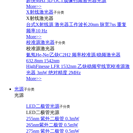
超快MHz 3D OCT成像扫频激光器光源
More>>
X射线激光器
子分类
X射线激光器
台式X射线源 激光器工作波长20nm 脉宽7ns 重复
频率10 Hz
More>>
校准源激光器
子分类
校准源激光器
氦氖He-Ne/乙炔C2H2 频率校准源/稳频激光器
632.8nm 1542nm
HighFinesse LFR 1532nm 乙炔稳频窄线宽校准源激
光器 3mW 绝对精度 2MHz
More>>
光源
子分类
光源
LED二极管光源
子分类
LED二极管光源
255nm 紫外二极管 0.3mW
265nm紫外二极管 0.5mW
275nm 紫外二极管 0.5mW