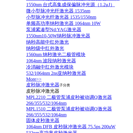
1550nm 台式高集成保偏脉冲光源（1.2μJ）
微小型脉冲光纤激光器 1535nm
小型脉冲光纤激光器 1535/1550nm
单频高功率纳秒激光器 1064nm 10W
泵浦紧凑型Nd:YAG激光器
1550nm10-50W纳秒脉冲激光器
纳秒高能中红外激光
纳秒级中红外激光
1560nm 纳秒激光二极管模块
1064nm 波段纳秒激光器
冷消融中红外激光模块
532/1064nm 2ns亚纳秒激光器
More>>
皮秒脉冲激光器
子分类
皮秒脉冲激光器
​MPL2210 二极管泵浦皮秒被动调Q激光器
266/355/532/1064nm
MPL1510 二极管泵浦皮秒被动调Q激光器
266/355/532/1064nm
固体皮秒激光器
1064nm DFB 皮秒脉冲激光器 75.5ps 200uW
532nm高功率皮秒激光器