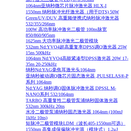
1064nm亚纳秒微芯片脉冲激光器 HLX-I
1550nm 纳秒脉冲光纤激光器（用于DTS) 50W
Green/UV/DUV 高重频便携式纳秒脉冲激光器
532/355/266nm
100W 高功率脉冲激光二极管 100ns脉宽
850/860/905nm
1625nm 大功率脉冲激光二极管模块
532nm Nd:YVO4超高重复率DPSS调Q激光器 25W
15ns 500kHz
1064nm Nd:YVO4高能紧凑型DPSS激光器 20W 17-
35ns 20-250kHz
纳秒Nd:YAG毫焦耳激光头1064nm
亚纳秒被动调Q微芯片固态激光器 ,PULSELAS®-P
系列 1064nm
Nd:YAG 纳秒调Q固体脉冲激光器 DPSSL M-
NANO系列 532/1064nm
TARBO 高重复性二极管泵浦纳秒固体激光器
532nm 300kHz 20ns
水冷二极管泵浦纳秒固态激光器 1064nm (100mJ
1kHz 10ns)
短脉冲二极管模块LDM（波长405-1550nm可选）
1550nm 高集成保偏脉冲光源（模块式）1.2μJ