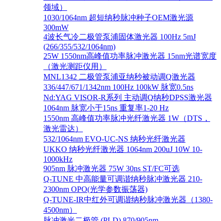
领域）
1030/1064nm 超短纳秒脉冲种子OEM激光源
300mW
4波长气冷二极管泵浦固体激光器 100Hz 5mJ
(266/355/532/1064nm)
25W 1550nm高峰值功率脉冲激光器 15nm光谱宽度
（激光测距仪用）
MNL1342 二极管泵浦亚纳秒被动调Q激光器
336/447/671/1342nm 100Hz 100kW 脉宽0.5ns
Nd:YAG VISOR-R系列 主动调Q纳秒DPSS激光器
1064nm 脉宽小于15ns 重复率1-20 Hz
1550nm 高峰值功率脉冲光纤激光器 1W（DTS，
激光雷达）
532/1064nm EVO-UC-NS 纳秒光纤激光器
UKKO 纳秒光纤激光器 1064nm 200uJ 10W 10-
1000kHz
905nm 脉冲激光器 75W 30ns ST/FC可选
Q-TUNE 中高能量可调谐纳秒脉冲激光器 210-
2300nm OPO(光学参数振荡器)
Q-TUNE-IR中红外可调谐纳秒脉冲激光器（1380-
4500nm）
脉冲激光二极管 (PLD) 870/905nm