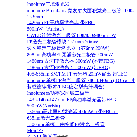
Innolume广域激光器
innolume Broad-area宽发射大面积激光二极管 1000-
1330nm
1420nm FP高功率激光器 带FBG
500mW（Anristu）
CWLD连续激光二极管 808/830/980nm 1W
FP激光二极管模块 1310nm 30mW
波长稳定二极管激光器（976nm 200W）
808nm 高功率FP泵浦激光二极管 200mW
1480nm 古河FP激光器 300mW (不带FBG)
1480nm 古河FP激光器 500mW (带FBG)
405-655nm SM/PM FP激光器 20mW输出 带TEC
innolume 单模FP激光二极管 780-1340nm (TO-can封
装或连续/脉冲/FBG稳定型光纤耦合)
Innolume高功率宽区域二极管
1435-1465-1475nm FP高功率激光器带FBG
500mW(Anristu)
1360nm高功率FP激光器500mW（带FBG）
635nm激光二极管
1300 nm 单模自由空间FP激光二极管
More>>
VCSEL激光器
子分类