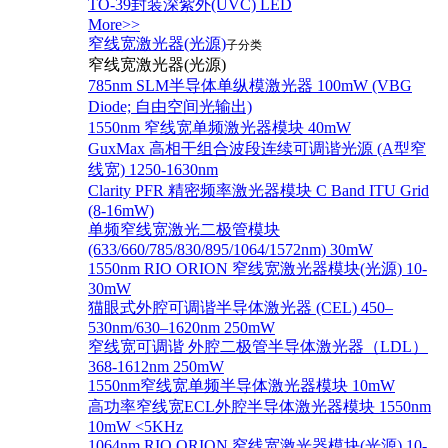
TO-39封装深紫外(UVC) LED
More>>
窄线宽激光器(光源)
子分类
窄线宽激光器(光源)
785nm SLM半导体单纵模激光器 100mW (VBG
Diode; 自由空间光输出)
1550nm 窄线宽单频激光器模块 40mW
GuxMax 高相干组合波段连续可调谐光源 (A型窄
线宽) 1250-1630nm
Clarity PFR 精密频率激光器模块 C Band ITU Grid
(8-16mW)
单频窄线宽激光二极管模块
(633/660/785/830/895/1064/1572nm) 30mW
1550nm RIO ORION 窄线宽激光器模块(光源) 10-
30mW
猫眼式外腔可调谐半导体激光器 (CEL) 450–
530nm/630–1620nm 250mW
窄线宽可调谐 外腔二极管半导体激光器（LDL）
368-1612nm 250mW
1550nm窄线宽单频半导体激光器模块 10mW
高功率窄线宽ECL外腔半导体激光器模块 1550nm
10mW <5KHz
1064nm RIO ORION 窄线宽激光器模块(光源) 10-