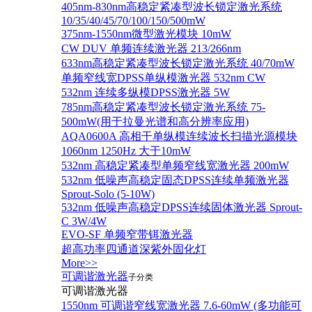
405nm-830nm高稳定紧凑型波长锁定激光系统
10/35/40/45/70/100/150/500mW
375nm-1550nm微型激光模块 10mW
CW DUV 单频连续激光器 213/266nm
633nm高稳定紧凑型波长锁定激光系统 40/70mW
单频窄线宽DPSS单纵模激光器 532nm CW
532nm 连续多纵模DPSS激光器 5W
785nm高稳定紧凑型波长锁定激光系统 75-
500mW(用于拉曼光谱和高分辨率应用)
AQA0600A 高相干单纵模连续波长扫描光源模块
1060nm 1250Hz 大于10mW
532nm 高稳定紧凑型单频窄线宽激光器 200mW
532nm 低噪声高稳定固态DPSS连续单频激光器
Sprout‐Solo (5-10W)
532nm 低噪声高稳定DPSS连续固体激光器 Sprout-
C 3W/4W
EVO-SF 单频窄带铒激光器
超高功率四通道深紫外固化灯
More>>
可调谐激光器
子分类
可调谐激光器
1550nm 可调谐窄线宽激光器 7.6-60mW (多功能可