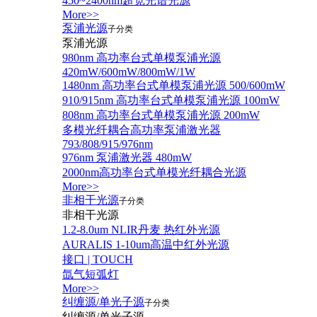
450~2400nm超宽光谱光源
More>>
泵浦光源
子分类
泵浦光源
980nm 高功率台式单模泵浦光源
420mW/600mW/800mW/1W
1480nm 高功率台式单模泵浦光源 500/600mW
910/915nm 高功率台式单模泵浦光源 100mW
808nm 高功率台式单模泵浦光源 200mW
多模光纤耦合高功率泵浦激光器
793/808/915/976nm
976nm 泵浦激光器 480mW
2000nm高功率台式单模光纤耦合光源
More>>
非相干光源
子分类
非相干光源
1.2-8.0um NLIR丹麦 热红外光源
AURALIS 1-10um高温中红外光源
接口 | TOUCH
氙气短弧灯
More>>
纠缠源/单光子源
子分类
纠缠源/单光子源