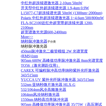
中红外超连续谱激光器 2-10um 50mW
开关型中红外超连续谱光源 1.9-4um 0.9W
L15077-C7超连续谱光源 50mW (1300nm~2000nm)
Polaris 中红外超连续谱激光器 1~4.6um 500/800mW
FLA-SC2100近红外超宽带超连续光源 1200-
2100nm
超宽谱激光光源600-2400nm
More>>
纳秒脉冲激光器
子分类
纳秒脉冲激光器
450nm脉冲激光二极管模组 2W 光谱宽度
(RMS)1nm
905nm 600W 高峰值功率脉冲激光器 8nm光谱宽度
TO56（激光测距仪用）
CAREX 可编程脉冲高功率纳秒紫外光纤激光器
343/515nm
YUCCA UV 紫外光纤脉冲激光器 343/515nm
532nm 亚纳秒微片激光器 HLX-G
532/1064nm风冷高频激光器
1064nm风冷纳秒激光器
1550nm 纳秒高功率脉冲光源
905nm 高峰值功率脉冲激光器 35/75W（高压测试