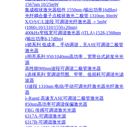
1567nm 10/25mW
集成梳状激光器组件 1550nm (输出功率16dBm)
光纤耦合量子点梳状激光二极管 1310nm 30mW
X/O/S/C/L波段 可调谐光纤激光器 ＞5mW
(1060±10/1310/1550±20nm)
400kHz窄线宽可调谐激光器 (iTLA) 1528-1568nm
(输出功率8-17dBm)
λ锁系列 低成本，手动调谐，无ASE可调谐二极管
激光器
λ明亮系列 950/1040nm高功率，宽带台式超发光光
源
高性能900nm波段可调谐二极管激光器
λ选择系列 宽调谐范围、窄带、低损耗可调谐光滤
波器
O波段 1310nm 电动/手动可调光纤激光器光纤激光
器
λ-Rapid 高速无ASE可调谐二极管激光器
850nm高功率可调谐保偏激光器
FBG 传感可调谐激光光源
6317A-可调谐激光源
6317B-可调谐激光源