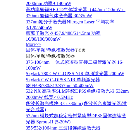
2000mm 功率9-140mW
高功率氦镉HE-CD气体激光器（442nm 150mW）
320nm 氦镉气体激光器 30/35mW
337nm氮分子激光器Nitrogen Laser 平均功率
3/120/240mW
氩离子激光器457.9/488/514.5nm 功率
16/80/100/300mW
More>>
固体/单频/单纵模激光器
子分类
固体/单频/单纵模激光器
375-1064nm 一体式紧凑型直接二极管激光器 16-
100mW
Skylark 780 CW C-DPSS NIR 单频激光器 200mW
Skylark CW C-DPSS NIR 单频激光器
689/698/780/813/857nm 50-400mW
532 NX 高功率SLM连续DPSS单纵模激光器 532nm
2000mW 线宽< 0.5MHz
多波长激光模块 375-780nm (多波长合束激光器/激
光合成器)
532nm 模块式超稳定密封紧凑型DPSS固体连续激
光器 Sprout-H (5-20W)
355/532/1064nm 三波段连续波激光器