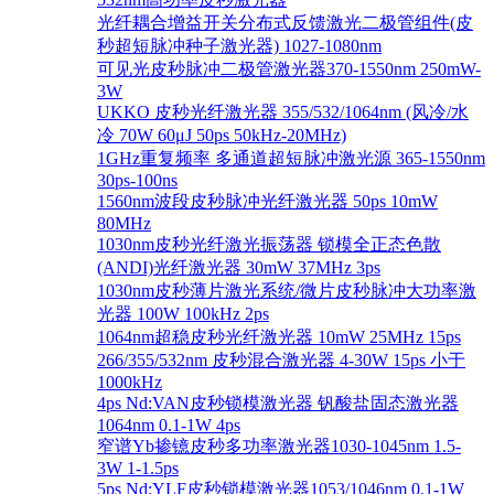
光纤耦合增益开关分布式反馈激光二极管组件(皮
秒超短脉冲种子激光器) 1027-1080nm
可见光皮秒脉冲二极管激光器370-1550nm 250mW-
3W
UKKO 皮秒光纤激光器 355/532/1064nm (风冷/水
冷 70W 60μJ 50ps 50kHz-20MHz)
1GHz重复频率 多通道超短脉冲激光源 365-1550nm
30ps-100ns
1560nm波段皮秒脉冲光纤激光器 50ps 10mW
80MHz
1030nm皮秒光纤激光振荡器 锁模全正态色散
(ANDI)光纤激光器 30mW 37MHz 3ps
1030nm皮秒薄片激光系统/微片皮秒脉冲大功率激
光器 100W 100kHz 2ps
1064nm超稳皮秒光纤激光器 10mW 25MHz 15ps
266/355/532nm 皮秒混合激光器 4-30W 15ps 小于
1000kHz
4ps Nd:VAN皮秒锁模激光器 钒酸盐固态激光器
1064nm 0.1-1W 4ps
窄谱Yb掺镱皮秒多功率激光器1030-1045nm 1.5-
3W 1-1.5ps
5ps Nd:YLF皮秒锁模激光器1053/1046nm 0.1-1W