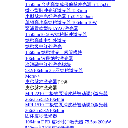
1550nm 台式高集成保偏脉冲光源（1.2μJ）
微小型脉冲光纤激光器 1535nm
小型脉冲光纤激光器 1535/1550nm
单频高功率纳秒激光器 1064nm 10W
泵浦紧凑型Nd:YAG激光器
1550nm10-50W纳秒脉冲激光器
纳秒高能中红外激光
纳秒级中红外激光
1560nm 纳秒激光二极管模块
1064nm 波段纳秒激光器
冷消融中红外激光模块
532/1064nm 2ns亚纳秒激光器
More>>
皮秒脉冲激光器
子分类
皮秒脉冲激光器
​MPL2210 二极管泵浦皮秒被动调Q激光器
266/355/532/1064nm
MPL1510 二极管泵浦皮秒被动调Q激光器
266/355/532/1064nm
固体皮秒激光器
1064nm DFB 皮秒脉冲激光器 75.5ps 200uW
532nm高功率皮秒激光器