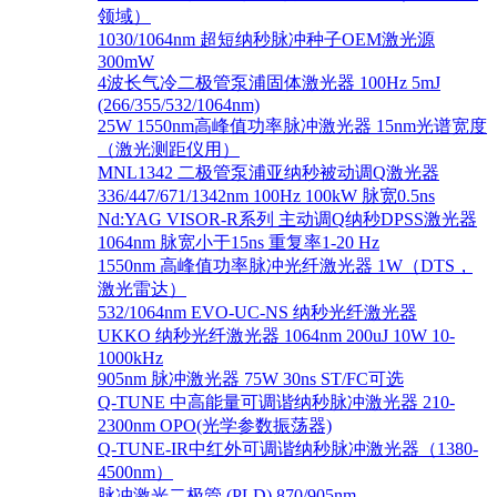
领域）
1030/1064nm 超短纳秒脉冲种子OEM激光源
300mW
4波长气冷二极管泵浦固体激光器 100Hz 5mJ
(266/355/532/1064nm)
25W 1550nm高峰值功率脉冲激光器 15nm光谱宽度
（激光测距仪用）
MNL1342 二极管泵浦亚纳秒被动调Q激光器
336/447/671/1342nm 100Hz 100kW 脉宽0.5ns
Nd:YAG VISOR-R系列 主动调Q纳秒DPSS激光器
1064nm 脉宽小于15ns 重复率1-20 Hz
1550nm 高峰值功率脉冲光纤激光器 1W（DTS，
激光雷达）
532/1064nm EVO-UC-NS 纳秒光纤激光器
UKKO 纳秒光纤激光器 1064nm 200uJ 10W 10-
1000kHz
905nm 脉冲激光器 75W 30ns ST/FC可选
Q-TUNE 中高能量可调谐纳秒脉冲激光器 210-
2300nm OPO(光学参数振荡器)
Q-TUNE-IR中红外可调谐纳秒脉冲激光器（1380-
4500nm）
脉冲激光二极管 (PLD) 870/905nm