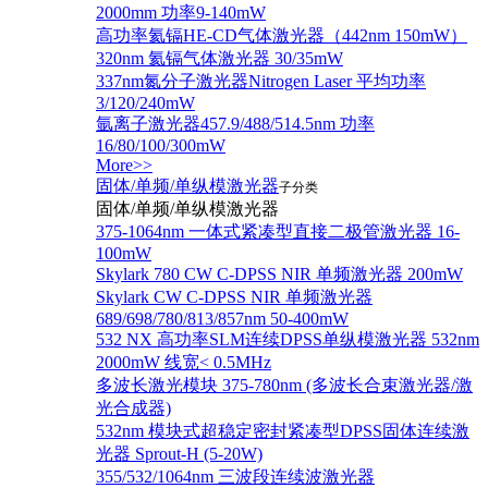
2000mm 功率9-140mW
高功率氦镉HE-CD气体激光器（442nm 150mW）
320nm 氦镉气体激光器 30/35mW
337nm氮分子激光器Nitrogen Laser 平均功率
3/120/240mW
氩离子激光器457.9/488/514.5nm 功率
16/80/100/300mW
More>>
固体/单频/单纵模激光器
子分类
固体/单频/单纵模激光器
375-1064nm 一体式紧凑型直接二极管激光器 16-
100mW
Skylark 780 CW C-DPSS NIR 单频激光器 200mW
Skylark CW C-DPSS NIR 单频激光器
689/698/780/813/857nm 50-400mW
532 NX 高功率SLM连续DPSS单纵模激光器 532nm
2000mW 线宽< 0.5MHz
多波长激光模块 375-780nm (多波长合束激光器/激
光合成器)
532nm 模块式超稳定密封紧凑型DPSS固体连续激
光器 Sprout-H (5-20W)
355/532/1064nm 三波段连续波激光器