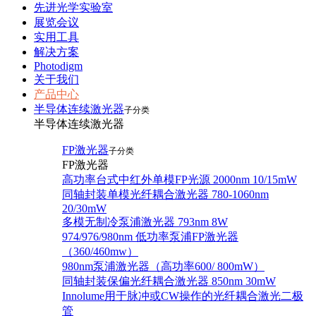
先进光学实验室
展览会议
实用工具
解决方案
Photodigm
关于我们
产品中心
半导体连续激光器
子分类
半导体连续激光器
FP激光器
子分类
FP激光器
高功率台式中红外单模FP光源 2000nm 10/15mW
同轴封装单模光纤耦合激光器 780-1060nm
20/30mW
多模无制冷泵浦激光器 793nm 8W
974/976/980nm 低功率泵浦FP激光器
（360/460mw）
980nm泵浦激光器（高功率600/ 800mW）
同轴封装保偏光纤耦合激光器 850nm 30mW
Innolume用于脉冲或CW操作的光纤耦合激光二极
管