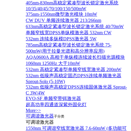
405nm-830nm高稳定紧凑型波长锁定激光系统
10/35/40/45/70/100/150/500mW
375nm-1550nm微型激光模块 10mW
CW DUV 单频连续激光器 213/266nm
633nm高稳定紧凑型波长锁定激光系统 40/70mW
单频窄线宽DPSS单纵模激光器 532nm CW
532nm 连续多纵模DPSS激光器 5W
785nm高稳定紧凑型波长锁定激光系统 75-
500mW(用于拉曼光谱和高分辨率应用)
AQA0600A 高相干单纵模连续波长扫描光源模块
1060nm 1250Hz 大于10mW
532nm 高稳定紧凑型单频窄线宽激光器 200mW
532nm 低噪声高稳定固态DPSS连续单频激光器
Sprout‐Solo (5-10W)
532nm 低噪声高稳定DPSS连续固体激光器 Sprout-
C 3W/4W
EVO-SF 单频窄带铒激光器
超高功率四通道深紫外固化灯
More>>
可调谐激光器
子分类
可调谐激光器
1550nm 可调谐窄线宽激光器 7.6-60mW (多功能可