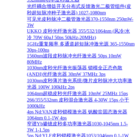
光纤耦合增益开关分布式反馈激光二极管组件(皮
秒超短脉冲种子激光器) 1027-1080nm
可见光皮秒脉冲二极管激光器370-1550nm 250mW-
3W
UKKO 皮秒光纤激光器 355/532/1064nm (风冷/水
冷 70W 60μJ 50ps 50kHz-20MHz)
1GHz重复频率 多通道超短脉冲激光源 365-1550nm
30ps-100ns
1560nm波段皮秒脉冲光纤激光器 50ps 10mW
80MHz
1030nm皮秒光纤激光振荡器 锁模全正态色散
(ANDI)光纤激光器 30mW 37MHz 3ps
1030nm皮秒薄片激光系统/微片皮秒脉冲大功率激
光器 100W 100kHz 2ps
1064nm超稳皮秒光纤激光器 10mW 25MHz 15ps
266/355/532nm 皮秒混合激光器 4-30W 15ps 小于
1000kHz
4ps Nd:VAN皮秒锁模激光器 钒酸盐固态激光器
1064nm 0.1-1W 4ps
窄谱Yb掺镱皮秒多功率激光器1030-1045nm 1.5-
3W 1-1.5ps
5ps Nd:YLF皮秒锁模激光器1053/1046nm 0.1-1W