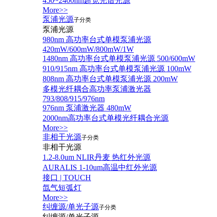
450~2400nm超宽光谱光源
More>>
泵浦光源
子分类
泵浦光源
980nm 高功率台式单模泵浦光源
420mW/600mW/800mW/1W
1480nm 高功率台式单模泵浦光源 500/600mW
910/915nm 高功率台式单模泵浦光源 100mW
808nm 高功率台式单模泵浦光源 200mW
多模光纤耦合高功率泵浦激光器
793/808/915/976nm
976nm 泵浦激光器 480mW
2000nm高功率台式单模光纤耦合光源
More>>
非相干光源
子分类
非相干光源
1.2-8.0um NLIR丹麦 热红外光源
AURALIS 1-10um高温中红外光源
接口 | TOUCH
氙气短弧灯
More>>
纠缠源/单光子源
子分类
纠缠源/单光子源