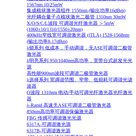
1567nm 10/25mW
集成梳状激光器组件 1550nm (输出功率16dBm)
光纤耦合量子点梳状激光二极管 1310nm 30mW
X/O/S/C/L波段 可调谐光纤激光器 ＞5mW
(1060±10/1310/1550±20nm)
400kHz窄线宽可调谐激光器 (iTLA) 1528-1568nm
(输出功率8-17dBm)
λ锁系列 低成本，手动调谐，无ASE可调谐二极管
激光器
λ明亮系列 950/1040nm高功率，宽带台式超发光光
源
高性能900nm波段可调谐二极管激光器
λ选择系列 宽调谐范围、窄带、低损耗可调谐光滤
波器
O波段 1310nm 电动/手动可调光纤激光器光纤激光
器
λ-Rapid 高速无ASE可调谐二极管激光器
850nm高功率可调谐保偏激光器
FBG 传感可调谐激光光源
6317A-可调谐激光源
6317B-可调谐激光源