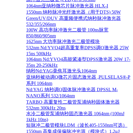
1064nm亚纳秒微芯片脉冲激光器 HLX-I
1550nm 纳秒脉冲光纤激光器（用于DTS) 50W
Green/UV/DUV 高重频便携式纳秒脉冲激光器
532/355/266nm
100W 高功率脉冲激光二极管 100ns脉宽
850/860/905nm
1625nm 大功率脉冲激光二极管模块
532nm Nd:YVO4超高重复率DPSS调Q激光器 25W
15ns 500kHz
1064nm Nd:YVO4高能紧凑型DPSS激光器 20W 17-
35ns 20-250kHz
纳秒Nd:YAG毫焦耳激光头1064nm
亚纳秒被动调Q微芯片固态激光器 ,PULSELAS®-P
系列 1064nm
Nd:YAG 纳秒调Q固体脉冲激光器 DPSSL M-
NANO系列 532/1064nm
TARBO 高重复性二极管泵浦纳秒固体激光器
532nm 300kHz 20ns
水冷二极管泵浦纳秒固态激光器 1064nm (100mJ
1kHz 10ns)
短脉冲二极管模块LDM（波长405-1550nm可选）
1550nm 高集成保偏脉冲光源（模块式）1.2μJ