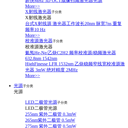
超快MHz 3D OCT成像扫频激光器光源
More>>
X射线激光器
子分类
X射线激光器
台式X射线源 激光器工作波长20nm 脉宽7ns 重复
频率10 Hz
More>>
校准源激光器
子分类
校准源激光器
氦氖He-Ne/乙炔C2H2 频率校准源/稳频激光器
632.8nm 1542nm
HighFinesse LFR 1532nm 乙炔稳频窄线宽校准源激
光器 3mW 绝对精度 2MHz
More>>
光源
子分类
光源
LED二极管光源
子分类
LED二极管光源
255nm 紫外二极管 0.3mW
265nm紫外二极管 0.5mW
275nm 紫外二极管 0.5mW