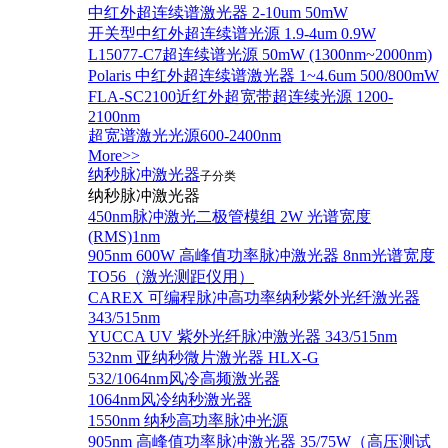
中红外超连续谱激光器 2-10um 50mW
开关型中红外超连续谱光源 1.9-4um 0.9W
L15077-C7超连续谱光源 50mW (1300nm~2000nm)
Polaris 中红外超连续谱激光器 1~4.6um 500/800mW
FLA-SC2100近红外超宽带超连续光源 1200-
2100nm
超宽谱激光光源600-2400nm
More>>
纳秒脉冲激光器
子分类
纳秒脉冲激光器
450nm脉冲激光二极管模组 2W 光谱宽度
(RMS)1nm
905nm 600W 高峰值功率脉冲激光器 8nm光谱宽度
TO56（激光测距仪用）
CAREX 可编程脉冲高功率纳秒紫外光纤激光器
343/515nm
YUCCA UV 紫外光纤脉冲激光器 343/515nm
532nm 亚纳秒微片激光器 HLX-G
532/1064nm风冷高频激光器
1064nm风冷纳秒激光器
1550nm 纳秒高功率脉冲光源
905nm 高峰值功率脉冲激光器 35/75W（高压测试