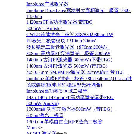
Innolume广域激光器
innolume Broad-area宽发射大面积激光二极管 1000-
1330nm
1420nm FP高功率激光器 带FBG
500mW（Anristu）
CWLD连续激光二极管 808/830/980nm 1W
FP激光二极管模块 1310nm 30mW
波长稳定二极管激光器（976nm 200W）
808nm 高功率FP泵浦激光二极管 200mW
1480nm 古河FP激光器 300mW (不带FBG)
1480nm 古河FP激光器 500mW (带FBG)
405-655nm SM/PM FP激光器 20mW输出 带TEC
innolume 单模FP激光二极管 780-1340nm (TO-can封
装或连续/脉冲/FBG稳定型光纤耦合)
Innolume高功率宽区域二极管
1435-1465-1475nm FP高功率激光器带FBG
500mW(Anristu)
1360nm高功率FP激光器500mW（带FBG）
635nm激光二极管
1300 nm 单模自由空间FP激光二极管
More>>
VCSEL激光器
子分类