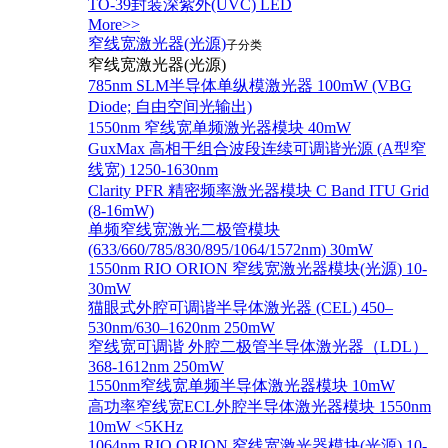
TO-39封装深紫外(UVC) LED
More>>
窄线宽激光器(光源)
子分类
窄线宽激光器(光源)
785nm SLM半导体单纵模激光器 100mW (VBG
Diode; 自由空间光输出)
1550nm 窄线宽单频激光器模块 40mW
GuxMax 高相干组合波段连续可调谐光源 (A型窄
线宽) 1250-1630nm
Clarity PFR 精密频率激光器模块 C Band ITU Grid
(8-16mW)
单频窄线宽激光二极管模块
(633/660/785/830/895/1064/1572nm) 30mW
1550nm RIO ORION 窄线宽激光器模块(光源) 10-
30mW
猫眼式外腔可调谐半导体激光器 (CEL) 450–
530nm/630–1620nm 250mW
窄线宽可调谐 外腔二极管半导体激光器（LDL）
368-1612nm 250mW
1550nm窄线宽单频半导体激光器模块 10mW
高功率窄线宽ECL外腔半导体激光器模块 1550nm
10mW <5KHz
1064nm RIO ORION 窄线宽激光器模块(光源) 10-