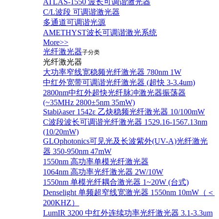
ATLAS-1550 波长可调谐激光器
C/L波段 可调谐激光器
多通道可调谐光源
AMETHYST波长可调谐激光系统
More>>
光纤激光器
子分类
光纤激光器
大功率窄线宽稳频光纤激光器 780nm 1W
中红外宽带可调谐光纤激光器 (超快 3-3.4um)
2800nm中红外超快光纤脉冲激光器振荡器
(~35MHz 2800±5nm 35mW)
Stabiλaser 1542ε 乙炔稳频光纤激光器 10/100mW
C波段波长可调谐光纤激光器 1529.16-1567.13nm
(10/20mW)
GLOphotonics可见光及长波紫外(UV-A)光纤激光
器 350-950nm 47mW
1550nm 高功率单模光纤激光器
1064nm 高功率光纤激光器 2W/10W
1550nm 单模光纤耦合激光器 1~20W (台式)
Denselight 单频超窄线宽激光器 1550nm 10mW（＜
200KHZ）
LumIR 3200 中红外连续功率光纤激光器 3.1-3.3um