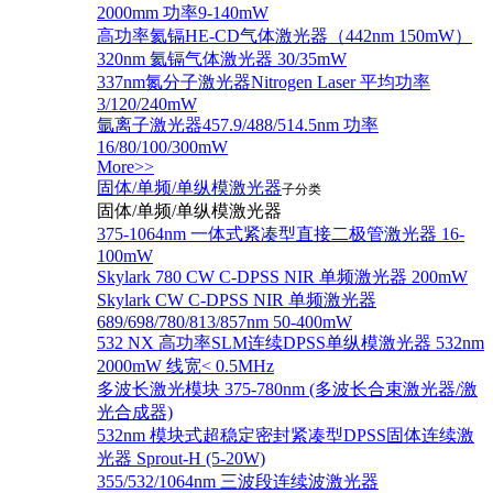
2000mm 功率9-140mW
高功率氦镉HE-CD气体激光器（442nm 150mW）
320nm 氦镉气体激光器 30/35mW
337nm氮分子激光器Nitrogen Laser 平均功率
3/120/240mW
氩离子激光器457.9/488/514.5nm 功率
16/80/100/300mW
More>>
固体/单频/单纵模激光器
子分类
固体/单频/单纵模激光器
375-1064nm 一体式紧凑型直接二极管激光器 16-
100mW
Skylark 780 CW C-DPSS NIR 单频激光器 200mW
Skylark CW C-DPSS NIR 单频激光器
689/698/780/813/857nm 50-400mW
532 NX 高功率SLM连续DPSS单纵模激光器 532nm
2000mW 线宽< 0.5MHz
多波长激光模块 375-780nm (多波长合束激光器/激
光合成器)
532nm 模块式超稳定密封紧凑型DPSS固体连续激
光器 Sprout-H (5-20W)
355/532/1064nm 三波段连续波激光器