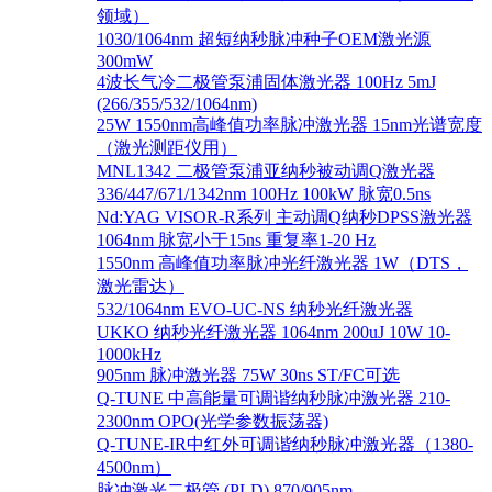
领域）
1030/1064nm 超短纳秒脉冲种子OEM激光源
300mW
4波长气冷二极管泵浦固体激光器 100Hz 5mJ
(266/355/532/1064nm)
25W 1550nm高峰值功率脉冲激光器 15nm光谱宽度
（激光测距仪用）
MNL1342 二极管泵浦亚纳秒被动调Q激光器
336/447/671/1342nm 100Hz 100kW 脉宽0.5ns
Nd:YAG VISOR-R系列 主动调Q纳秒DPSS激光器
1064nm 脉宽小于15ns 重复率1-20 Hz
1550nm 高峰值功率脉冲光纤激光器 1W（DTS，
激光雷达）
532/1064nm EVO-UC-NS 纳秒光纤激光器
UKKO 纳秒光纤激光器 1064nm 200uJ 10W 10-
1000kHz
905nm 脉冲激光器 75W 30ns ST/FC可选
Q-TUNE 中高能量可调谐纳秒脉冲激光器 210-
2300nm OPO(光学参数振荡器)
Q-TUNE-IR中红外可调谐纳秒脉冲激光器（1380-
4500nm）
脉冲激光二极管 (PLD) 870/905nm