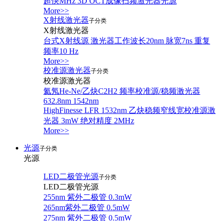
超快MHz 3D OCT成像扫频激光器光源
More>>
X射线激光器
子分类
X射线激光器
台式X射线源 激光器工作波长20nm 脉宽7ns 重复
频率10 Hz
More>>
校准源激光器
子分类
校准源激光器
氦氖He-Ne/乙炔C2H2 频率校准源/稳频激光器
632.8nm 1542nm
HighFinesse LFR 1532nm 乙炔稳频窄线宽校准源激
光器 3mW 绝对精度 2MHz
More>>
光源
子分类
光源
LED二极管光源
子分类
LED二极管光源
255nm 紫外二极管 0.3mW
265nm紫外二极管 0.5mW
275nm 紫外二极管 0.5mW