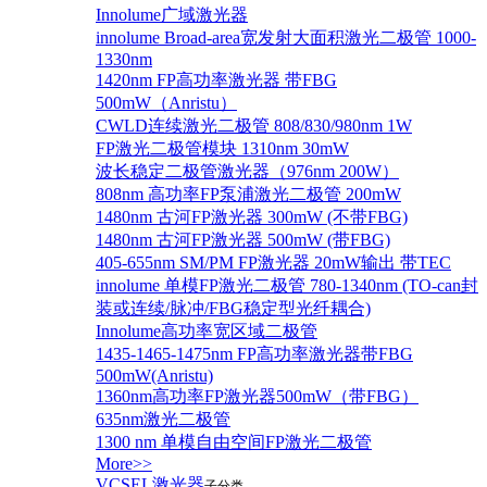
Innolume广域激光器
innolume Broad-area宽发射大面积激光二极管 1000-
1330nm
1420nm FP高功率激光器 带FBG
500mW（Anristu）
CWLD连续激光二极管 808/830/980nm 1W
FP激光二极管模块 1310nm 30mW
波长稳定二极管激光器（976nm 200W）
808nm 高功率FP泵浦激光二极管 200mW
1480nm 古河FP激光器 300mW (不带FBG)
1480nm 古河FP激光器 500mW (带FBG)
405-655nm SM/PM FP激光器 20mW输出 带TEC
innolume 单模FP激光二极管 780-1340nm (TO-can封
装或连续/脉冲/FBG稳定型光纤耦合)
Innolume高功率宽区域二极管
1435-1465-1475nm FP高功率激光器带FBG
500mW(Anristu)
1360nm高功率FP激光器500mW（带FBG）
635nm激光二极管
1300 nm 单模自由空间FP激光二极管
More>>
VCSEL激光器
子分类