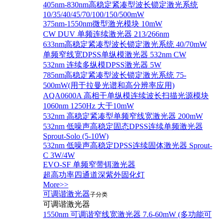
405nm-830nm高稳定紧凑型波长锁定激光系统
10/35/40/45/70/100/150/500mW
375nm-1550nm微型激光模块 10mW
CW DUV 单频连续激光器 213/266nm
633nm高稳定紧凑型波长锁定激光系统 40/70mW
单频窄线宽DPSS单纵模激光器 532nm CW
532nm 连续多纵模DPSS激光器 5W
785nm高稳定紧凑型波长锁定激光系统 75-
500mW(用于拉曼光谱和高分辨率应用)
AQA0600A 高相干单纵模连续波长扫描光源模块
1060nm 1250Hz 大于10mW
532nm 高稳定紧凑型单频窄线宽激光器 200mW
532nm 低噪声高稳定固态DPSS连续单频激光器
Sprout‐Solo (5-10W)
532nm 低噪声高稳定DPSS连续固体激光器 Sprout-
C 3W/4W
EVO-SF 单频窄带铒激光器
超高功率四通道深紫外固化灯
More>>
可调谐激光器
子分类
可调谐激光器
1550nm 可调谐窄线宽激光器 7.6-60mW (多功能可