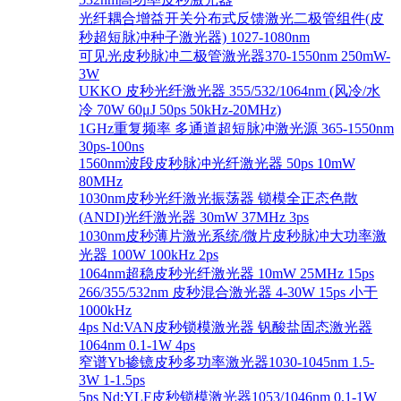
光纤耦合增益开关分布式反馈激光二极管组件(皮
秒超短脉冲种子激光器) 1027-1080nm
可见光皮秒脉冲二极管激光器370-1550nm 250mW-
3W
UKKO 皮秒光纤激光器 355/532/1064nm (风冷/水
冷 70W 60μJ 50ps 50kHz-20MHz)
1GHz重复频率 多通道超短脉冲激光源 365-1550nm
30ps-100ns
1560nm波段皮秒脉冲光纤激光器 50ps 10mW
80MHz
1030nm皮秒光纤激光振荡器 锁模全正态色散
(ANDI)光纤激光器 30mW 37MHz 3ps
1030nm皮秒薄片激光系统/微片皮秒脉冲大功率激
光器 100W 100kHz 2ps
1064nm超稳皮秒光纤激光器 10mW 25MHz 15ps
266/355/532nm 皮秒混合激光器 4-30W 15ps 小于
1000kHz
4ps Nd:VAN皮秒锁模激光器 钒酸盐固态激光器
1064nm 0.1-1W 4ps
窄谱Yb掺镱皮秒多功率激光器1030-1045nm 1.5-
3W 1-1.5ps
5ps Nd:YLF皮秒锁模激光器1053/1046nm 0.1-1W