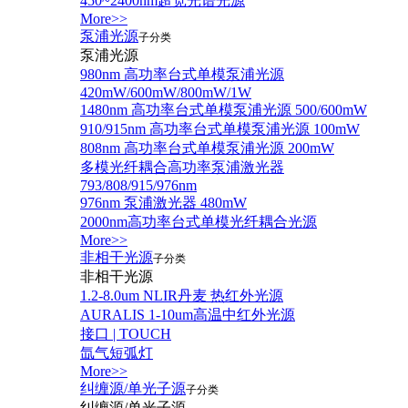
450~2400nm超宽光谱光源
More>>
泵浦光源
子分类
泵浦光源
980nm 高功率台式单模泵浦光源
420mW/600mW/800mW/1W
1480nm 高功率台式单模泵浦光源 500/600mW
910/915nm 高功率台式单模泵浦光源 100mW
808nm 高功率台式单模泵浦光源 200mW
多模光纤耦合高功率泵浦激光器
793/808/915/976nm
976nm 泵浦激光器 480mW
2000nm高功率台式单模光纤耦合光源
More>>
非相干光源
子分类
非相干光源
1.2-8.0um NLIR丹麦 热红外光源
AURALIS 1-10um高温中红外光源
接口 | TOUCH
氙气短弧灯
More>>
纠缠源/单光子源
子分类
纠缠源/单光子源