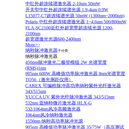
中红外超连续谱激光器 2-10um 50mW
开关型中红外超连续谱光源 1.9-4um 0.9W
L15077-C7超连续谱光源 50mW (1300nm~2000nm)
Polaris 中红外超连续谱激光器 1~4.6um 500/800mW
FLA-SC2100近红外超宽带超连续光源 1200-
2100nm
超宽谱激光光源600-2400nm
More>>
纳秒脉冲激光器
子分类
纳秒脉冲激光器
450nm脉冲激光二极管模组 2W 光谱宽度
(RMS)1nm
905nm 600W 高峰值功率脉冲激光器 8nm光谱宽度
TO56（激光测距仪用）
CAREX 可编程脉冲高功率纳秒紫外光纤激光器
343/515nm
YUCCA UV 紫外光纤脉冲激光器 343/515nm
532nm 亚纳秒微片激光器 HLX-G
532/1064nm风冷高频激光器
1064nm风冷纳秒激光器
1550nm 纳秒高功率脉冲光源
905nm 高峰值功率脉冲激光器 35/75W（高压测试