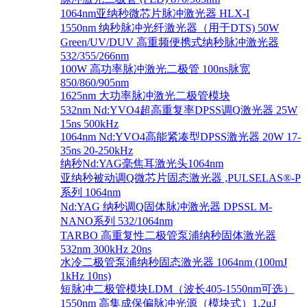
1064nm亚纳秒微芯片脉冲激光器 HLX-I
1550nm 纳秒脉冲光纤激光器（用于DTS) 50W
Green/UV/DUV 高重频便携式纳秒脉冲激光器
532/355/266nm
100W 高功率脉冲激光二极管 100ns脉宽
850/860/905nm
1625nm 大功率脉冲激光二极管模块
532nm Nd:YVO4超高重复率DPSS调Q激光器 25W
15ns 500kHz
1064nm Nd:YVO4高能紧凑型DPSS激光器 20W 17-
35ns 20-250kHz
纳秒Nd:YAG毫焦耳激光头1064nm
亚纳秒被动调Q微芯片固态激光器 ,PULSELAS®-P
系列 1064nm
Nd:YAG 纳秒调Q固体脉冲激光器 DPSSL M-
NANO系列 532/1064nm
TARBO 高重复性二极管泵浦纳秒固体激光器
532nm 300kHz 20ns
水冷二极管泵浦纳秒固态激光器 1064nm (100mJ
1kHz 10ns)
短脉冲二极管模块LDM（波长405-1550nm可选）
1550nm 高集成保偏脉冲光源（模块式）1.2μJ