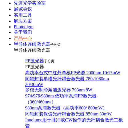
先进光学实验室
展览会议
实用工具
解决方案
Photodigm
关于我们
产品中心
半导体连续激光器
子分类
半导体连续激光器
FP激光器
子分类
FP激光器
高功率台式中红外单模FP光源 2000nm 10/15mW
同轴封装单模光纤耦合激光器 780-1060nm
20/30mW
多模无制冷泵浦激光器 793nm 8W
974/976/980nm 低功率泵浦FP激光器
（360/460mw）
980nm泵浦激光器（高功率600/ 800mW）
同轴封装保偏光纤耦合激光器 850nm 30mW
Innolume用于脉冲或CW操作的光纤耦合激光二极
管