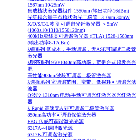
1567nm 10/25mW
集成梳状激光器组件 1550nm (输出功率16dBm)
光纤耦合量子点梳状激光二极管 1310nm 30mW
X/O/S/C/L波段 可调谐光纤激光器 ＞5mW
(1060±10/1310/1550±20nm)
400kHz窄线宽可调谐激光器 (iTLA) 1528-1568nm
(输出功率8-17dBm)
λ锁系列 低成本，手动调谐，无ASE可调谐二极管
激光器
λ明亮系列 950/1040nm高功率，宽带台式超发光光
源
高性能900nm波段可调谐二极管激光器
λ选择系列 宽调谐范围、窄带、低损耗可调谐光滤
波器
O波段 1310nm 电动/手动可调光纤激光器光纤激光
器
λ-Rapid 高速无ASE可调谐二极管激光器
850nm高功率可调谐保偏激光器
FBG 传感可调谐激光光源
6317A-可调谐激光源
6317B-可调谐激光源