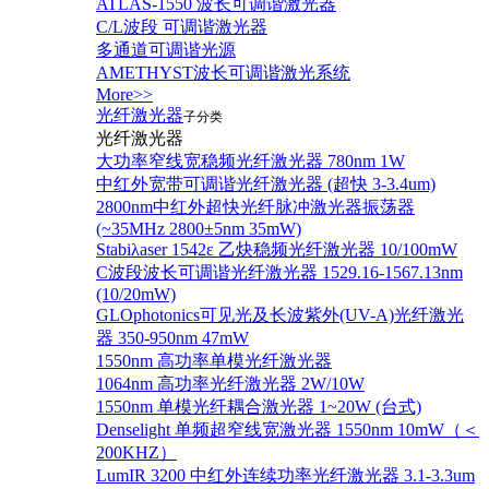
ATLAS-1550 波长可调谐激光器
C/L波段 可调谐激光器
多通道可调谐光源
AMETHYST波长可调谐激光系统
More>>
光纤激光器
子分类
光纤激光器
大功率窄线宽稳频光纤激光器 780nm 1W
中红外宽带可调谐光纤激光器 (超快 3-3.4um)
2800nm中红外超快光纤脉冲激光器振荡器
(~35MHz 2800±5nm 35mW)
Stabiλaser 1542ε 乙炔稳频光纤激光器 10/100mW
C波段波长可调谐光纤激光器 1529.16-1567.13nm
(10/20mW)
GLOphotonics可见光及长波紫外(UV-A)光纤激光
器 350-950nm 47mW
1550nm 高功率单模光纤激光器
1064nm 高功率光纤激光器 2W/10W
1550nm 单模光纤耦合激光器 1~20W (台式)
Denselight 单频超窄线宽激光器 1550nm 10mW（＜
200KHZ）
LumIR 3200 中红外连续功率光纤激光器 3.1-3.3um