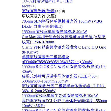
TO-39封装深紫外(UVC) LED
More>>
窄线宽激光器(光源)
子分类
窄线宽激光器(光源)
785nm SLM半导体单纵模激光器 100mW (VBG
Diode; 自由空间光输出)
1550nm 窄线宽单频激光器模块 40mW
GuxMax 高相干组合波段连续可调谐光源 (A型窄
线宽) 1250-1630nm
Clarity PFR 精密频率激光器模块 C Band ITU Grid
(8-16mW)
单频窄线宽激光二极管模块
(633/660/785/830/895/1064/1572nm) 30mW
1550nm RIO ORION 窄线宽激光器模块(光源) 10-
30mW
猫眼式外腔可调谐半导体激光器 (CEL) 450–
530nm/630–1620nm 250mW
窄线宽可调谐 外腔二极管半导体激光器（LDL）
368-1612nm 250mW
1550nm窄线宽单频半导体激光器模块 10mW
高功率窄线宽ECL外腔半导体激光器模块 1550nm
10mW <5KHz
1064nm RIO ORION 窄线宽激光器模块(光源) 10-