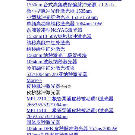
1550nm 台式高集成保偏脉冲光源（1.2μJ）
微小型脉冲光纤激光器 1535nm
小型脉冲光纤激光器 1535/1550nm
单频高功率纳秒激光器 1064nm 10W
泵浦紧凑型Nd:YAG激光器
1550nm10-50W纳秒脉冲激光器
纳秒高能中红外激光
纳秒级中红外激光
1560nm 纳秒激光二极管模块
1064nm 波段纳秒激光器
冷消融中红外激光模块
532/1064nm 2ns亚纳秒激光器
More>>
皮秒脉冲激光器
子分类
皮秒脉冲激光器
​MPL2210 二极管泵浦皮秒被动调Q激光器
266/355/532/1064nm
MPL1510 二极管泵浦皮秒被动调Q激光器
266/355/532/1064nm
固体皮秒激光器
1064nm DFB 皮秒脉冲激光器 75.5ps 200uW
532nm高功率皮秒激光器