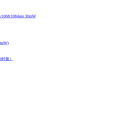
068/1084nm 30mW
0mW)
39封装）