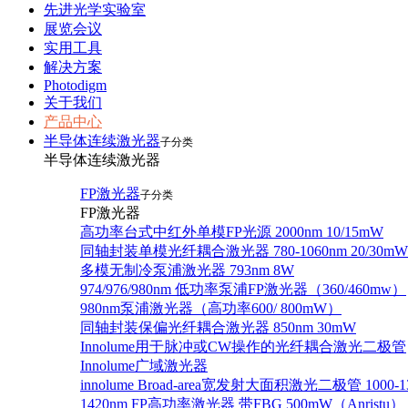
先进光学实验室
展览会议
实用工具
解决方案
Photodigm
关于我们
产品中心
半导体连续激光器
子分类
半导体连续激光器
FP激光器
子分类
FP激光器
高功率台式中红外单模FP光源 2000nm 10/15mW
同轴封装单模光纤耦合激光器 780-1060nm 20/30mW
多模无制冷泵浦激光器 793nm 8W
974/976/980nm 低功率泵浦FP激光器（360/460mw）
980nm泵浦激光器（高功率600/ 800mW）
同轴封装保偏光纤耦合激光器 850nm 30mW
Innolume用于脉冲或CW操作的光纤耦合激光二极管
Innolume广域激光器
innolume Broad-area宽发射大面积激光二极管 1000-1
1420nm FP高功率激光器 带FBG 500mW（Anristu）