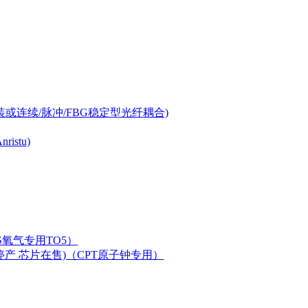
-can封装或连续/脉冲/FBG稳定型光纤耦合)
istu)
LAS氧气专用TO5）
二极管已停产 芯片在售)（CPT原子钟专用）