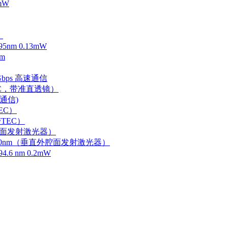
mW
）
m 0.13mW
m
Gbps 高速通信
EC，带准直透镜）
速通信)
EC）
TEC）
外腔面发射激光器）
0-750nm（垂直外腔面发射激光器）
 nm 0.2mW