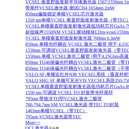
VCSEL 垂直腔面发射半导体激光器 1567/1550nm 1
带尾纤VCSEL激光器 测试CH4 1654nm 2mW
850nm偏振锁定单模VCSEL芯片激光器
1310 nm单模VCSEL 垂直腔面发射激光器（带TEC
VCSEL单模垂直腔面发射激光器低功耗芯片GaAs 795n
超低噪声1550NM VCSEL驱动模块LDm-vcsel-1550n
VCSEL 单模垂直腔面发射激光器 760nm 0.3mW
850nm 单模光纤耦合 VCSEL 激光二极管 用于 4.25
1550nm 可调谐VCSEL垂直腔面发射激光器（带T
1550nm 单模 VCSEL激光二极管 (用于4.25Gbps高
850nm TO46保偏光纤耦合VCSEL激光二极管（带T
850nm TO46保偏光纤耦合VCSEL激光二极管（不带
VALO-SF-单频近红外NIR VECSEL系统（垂直
VALO SHG SF 单频可见光VIS VECSEL系统35
VCSEL单模垂直腔面发射激光器低功耗芯片GaAs 894.6
1550 nm 可调谐 VCSEL TO 封装带光纤尾纤
795nm 带致冷TO型VCSEL激光二极管
760-794.7nm SM VCSEL激光器 带TEC TO封装
1403nm单模VCSEL（带TEC）
795nm VCSEL激光器带TEC
More>>
QCL激光器
子分类