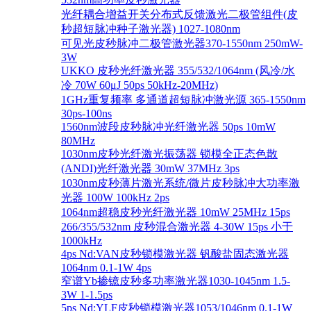
光纤耦合增益开关分布式反馈激光二极管组件(皮
秒超短脉冲种子激光器) 1027-1080nm
可见光皮秒脉冲二极管激光器370-1550nm 250mW-
3W
UKKO 皮秒光纤激光器 355/532/1064nm (风冷/水
冷 70W 60μJ 50ps 50kHz-20MHz)
1GHz重复频率 多通道超短脉冲激光源 365-1550nm
30ps-100ns
1560nm波段皮秒脉冲光纤激光器 50ps 10mW
80MHz
1030nm皮秒光纤激光振荡器 锁模全正态色散
(ANDI)光纤激光器 30mW 37MHz 3ps
1030nm皮秒薄片激光系统/微片皮秒脉冲大功率激
光器 100W 100kHz 2ps
1064nm超稳皮秒光纤激光器 10mW 25MHz 15ps
266/355/532nm 皮秒混合激光器 4-30W 15ps 小于
1000kHz
4ps Nd:VAN皮秒锁模激光器 钒酸盐固态激光器
1064nm 0.1-1W 4ps
窄谱Yb掺镱皮秒多功率激光器1030-1045nm 1.5-
3W 1-1.5ps
5ps Nd:YLF皮秒锁模激光器1053/1046nm 0.1-1W