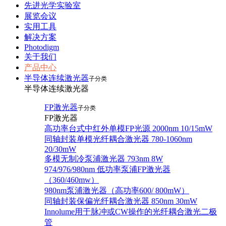
先进光学实验室
展览会议
实用工具
解决方案
Photodigm
关于我们
产品中心
半导体连续激光器
子分类
半导体连续激光器
FP激光器
子分类
FP激光器
高功率台式中红外单模FP光源 2000nm 10/15mW
同轴封装单模光纤耦合激光器 780-1060nm
20/30mW
多模无制冷泵浦激光器 793nm 8W
974/976/980nm 低功率泵浦FP激光器
（360/460mw）
980nm泵浦激光器（高功率600/ 800mW）
同轴封装保偏光纤耦合激光器 850nm 30mW
Innolume用于脉冲或CW操作的光纤耦合激光二极
管