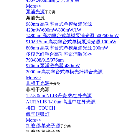
450~2400nm超宽光谱光源
More>>
泵浦光源
子分类
泵浦光源
980nm 高功率台式单模泵浦光源
420mW/600mW/800mW/1W
1480nm 高功率台式单模泵浦光源 500/600mW
910/915nm 高功率台式单模泵浦光源 100mW
808nm 高功率台式单模泵浦光源 200mW
多模光纤耦合高功率泵浦激光器
793/808/915/976nm
976nm 泵浦激光器 480mW
2000nm高功率台式单模光纤耦合光源
More>>
非相干光源
子分类
非相干光源
1.2-8.0um NLIR丹麦 热红外光源
AURALIS 1-10um高温中红外光源
接口 | TOUCH
氙气短弧灯
More>>
纠缠源/单光子源
子分类
纠缠源/单光子源