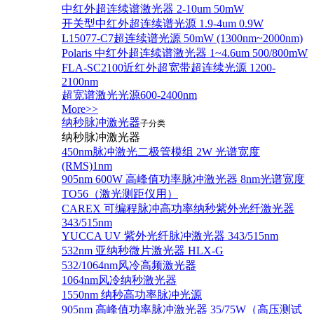
中红外超连续谱激光器 2-10um 50mW
开关型中红外超连续谱光源 1.9-4um 0.9W
L15077-C7超连续谱光源 50mW (1300nm~2000nm)
Polaris 中红外超连续谱激光器 1~4.6um 500/800mW
FLA-SC2100近红外超宽带超连续光源 1200-
2100nm
超宽谱激光光源600-2400nm
More>>
纳秒脉冲激光器
子分类
纳秒脉冲激光器
450nm脉冲激光二极管模组 2W 光谱宽度
(RMS)1nm
905nm 600W 高峰值功率脉冲激光器 8nm光谱宽度
TO56（激光测距仪用）
CAREX 可编程脉冲高功率纳秒紫外光纤激光器
343/515nm
YUCCA UV 紫外光纤脉冲激光器 343/515nm
532nm 亚纳秒微片激光器 HLX-G
532/1064nm风冷高频激光器
1064nm风冷纳秒激光器
1550nm 纳秒高功率脉冲光源
905nm 高峰值功率脉冲激光器 35/75W（高压测试