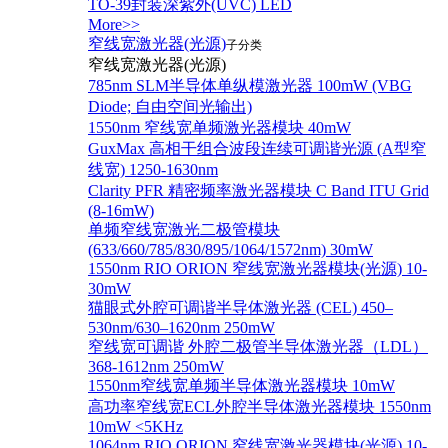
TO-39封装深紫外(UVC) LED
More>>
窄线宽激光器(光源)
子分类
窄线宽激光器(光源)
785nm SLM半导体单纵模激光器 100mW (VBG
Diode; 自由空间光输出)
1550nm 窄线宽单频激光器模块 40mW
GuxMax 高相干组合波段连续可调谐光源 (A型窄
线宽) 1250-1630nm
Clarity PFR 精密频率激光器模块 C Band ITU Grid
(8-16mW)
单频窄线宽激光二极管模块
(633/660/785/830/895/1064/1572nm) 30mW
1550nm RIO ORION 窄线宽激光器模块(光源) 10-
30mW
猫眼式外腔可调谐半导体激光器 (CEL) 450–
530nm/630–1620nm 250mW
窄线宽可调谐 外腔二极管半导体激光器（LDL）
368-1612nm 250mW
1550nm窄线宽单频半导体激光器模块 10mW
高功率窄线宽ECL外腔半导体激光器模块 1550nm
10mW <5KHz
1064nm RIO ORION 窄线宽激光器模块(光源) 10-