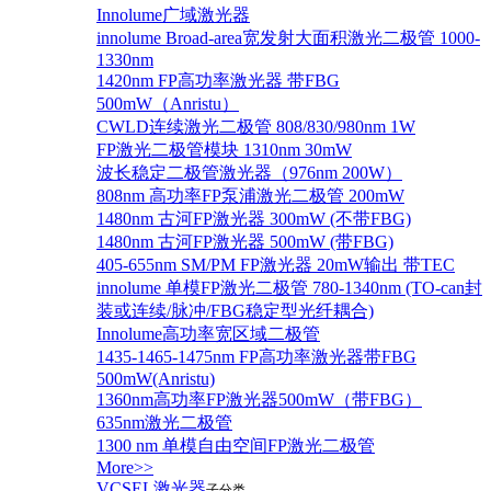
Innolume广域激光器
innolume Broad-area宽发射大面积激光二极管 1000-
1330nm
1420nm FP高功率激光器 带FBG
500mW（Anristu）
CWLD连续激光二极管 808/830/980nm 1W
FP激光二极管模块 1310nm 30mW
波长稳定二极管激光器（976nm 200W）
808nm 高功率FP泵浦激光二极管 200mW
1480nm 古河FP激光器 300mW (不带FBG)
1480nm 古河FP激光器 500mW (带FBG)
405-655nm SM/PM FP激光器 20mW输出 带TEC
innolume 单模FP激光二极管 780-1340nm (TO-can封
装或连续/脉冲/FBG稳定型光纤耦合)
Innolume高功率宽区域二极管
1435-1465-1475nm FP高功率激光器带FBG
500mW(Anristu)
1360nm高功率FP激光器500mW（带FBG）
635nm激光二极管
1300 nm 单模自由空间FP激光二极管
More>>
VCSEL激光器
子分类