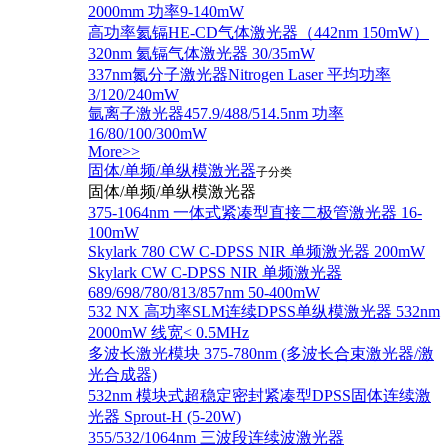
2000mm 功率9-140mW
高功率氦镉HE-CD气体激光器（442nm 150mW）
320nm 氦镉气体激光器 30/35mW
337nm氮分子激光器Nitrogen Laser 平均功率
3/120/240mW
氩离子激光器457.9/488/514.5nm 功率
16/80/100/300mW
More>>
固体/单频/单纵模激光器
子分类
固体/单频/单纵模激光器
375-1064nm 一体式紧凑型直接二极管激光器 16-
100mW
Skylark 780 CW C-DPSS NIR 单频激光器 200mW
Skylark CW C-DPSS NIR 单频激光器
689/698/780/813/857nm 50-400mW
532 NX 高功率SLM连续DPSS单纵模激光器 532nm
2000mW 线宽< 0.5MHz
多波长激光模块 375-780nm (多波长合束激光器/激
光合成器)
532nm 模块式超稳定密封紧凑型DPSS固体连续激
光器 Sprout-H (5-20W)
355/532/1064nm 三波段连续波激光器