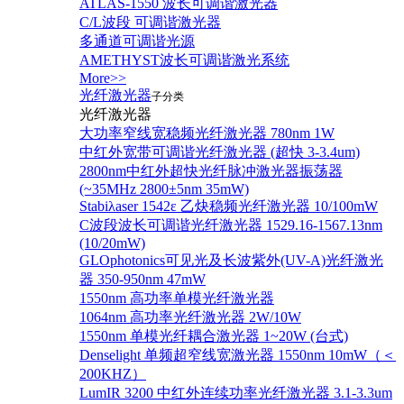
ATLAS-1550 波长可调谐激光器
C/L波段 可调谐激光器
多通道可调谐光源
AMETHYST波长可调谐激光系统
More>>
光纤激光器
子分类
光纤激光器
大功率窄线宽稳频光纤激光器 780nm 1W
中红外宽带可调谐光纤激光器 (超快 3-3.4um)
2800nm中红外超快光纤脉冲激光器振荡器
(~35MHz 2800±5nm 35mW)
Stabiλaser 1542ε 乙炔稳频光纤激光器 10/100mW
C波段波长可调谐光纤激光器 1529.16-1567.13nm
(10/20mW)
GLOphotonics可见光及长波紫外(UV-A)光纤激光
器 350-950nm 47mW
1550nm 高功率单模光纤激光器
1064nm 高功率光纤激光器 2W/10W
1550nm 单模光纤耦合激光器 1~20W (台式)
Denselight 单频超窄线宽激光器 1550nm 10mW（＜
200KHZ）
LumIR 3200 中红外连续功率光纤激光器 3.1-3.3um