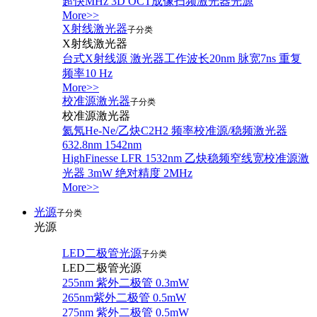
超快MHz 3D OCT成像扫频激光器光源
More>>
X射线激光器
子分类
X射线激光器
台式X射线源 激光器工作波长20nm 脉宽7ns 重复
频率10 Hz
More>>
校准源激光器
子分类
校准源激光器
氦氖He-Ne/乙炔C2H2 频率校准源/稳频激光器
632.8nm 1542nm
HighFinesse LFR 1532nm 乙炔稳频窄线宽校准源激
光器 3mW 绝对精度 2MHz
More>>
光源
子分类
光源
LED二极管光源
子分类
LED二极管光源
255nm 紫外二极管 0.3mW
265nm紫外二极管 0.5mW
275nm 紫外二极管 0.5mW