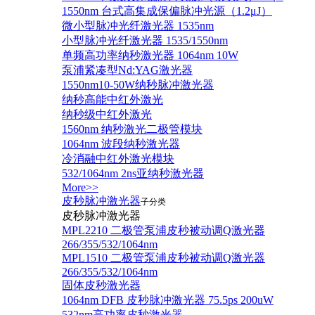
1550nm 台式高集成保偏脉冲光源（1.2μJ）
微小型脉冲光纤激光器 1535nm
小型脉冲光纤激光器 1535/1550nm
单频高功率纳秒激光器 1064nm 10W
泵浦紧凑型Nd:YAG激光器
1550nm10-50W纳秒脉冲激光器
纳秒高能中红外激光
纳秒级中红外激光
1560nm 纳秒激光二极管模块
1064nm 波段纳秒激光器
冷消融中红外激光模块
532/1064nm 2ns亚纳秒激光器
More>>
皮秒脉冲激光器
子分类
皮秒脉冲激光器
​MPL2210 二极管泵浦皮秒被动调Q激光器
266/355/532/1064nm
MPL1510 二极管泵浦皮秒被动调Q激光器
266/355/532/1064nm
固体皮秒激光器
1064nm DFB 皮秒脉冲激光器 75.5ps 200uW
532nm高功率皮秒激光器