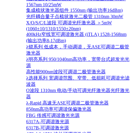
1567nm 10/25mW
集成梳状激光器组件 1550nm (输出功率16dBm)
光纤耦合量子点梳状激光二极管 1310nm 30mW
X/O/S/C/L波段 可调谐光纤激光器 ＞5mW
(1060±10/1310/1550±20nm)
400kHz窄线宽可调谐激光器 (iTLA) 1528-1568nm
(输出功率8-17dBm)
λ锁系列 低成本，手动调谐，无ASE可调谐二极管
激光器
λ明亮系列 950/1040nm高功率，宽带台式超发光光
源
高性能900nm波段可调谐二极管激光器
λ选择系列 宽调谐范围、窄带、低损耗可调谐光滤
波器
O波段 1310nm 电动/手动可调光纤激光器光纤激光
器
λ-Rapid 高速无ASE可调谐二极管激光器
850nm高功率可调谐保偏激光器
FBG 传感可调谐激光光源
6317A-可调谐激光源
6317B-可调谐激光源