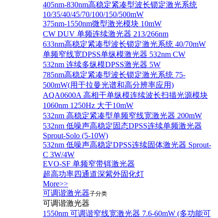
405nm-830nm高稳定紧凑型波长锁定激光系统
10/35/40/45/70/100/150/500mW
375nm-1550nm微型激光模块 10mW
CW DUV 单频连续激光器 213/266nm
633nm高稳定紧凑型波长锁定激光系统 40/70mW
单频窄线宽DPSS单纵模激光器 532nm CW
532nm 连续多纵模DPSS激光器 5W
785nm高稳定紧凑型波长锁定激光系统 75-
500mW(用于拉曼光谱和高分辨率应用)
AQA0600A 高相干单纵模连续波长扫描光源模块
1060nm 1250Hz 大于10mW
532nm 高稳定紧凑型单频窄线宽激光器 200mW
532nm 低噪声高稳定固态DPSS连续单频激光器
Sprout‐Solo (5-10W)
532nm 低噪声高稳定DPSS连续固体激光器 Sprout-
C 3W/4W
EVO-SF 单频窄带铒激光器
超高功率四通道深紫外固化灯
More>>
可调谐激光器
子分类
可调谐激光器
1550nm 可调谐窄线宽激光器 7.6-60mW (多功能可