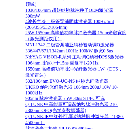
领域）
1030/1064nm 超短纳秒脉冲种子OEM激光源
300mW
4波长气冷二极管泵浦固体激光器 100Hz 5mJ
(266/355/532/1064nm)
25W 1550nm高峰值功率脉冲激光器 15nm光谱宽度
（激光测距仪用）
MNL1342 二极管泵浦亚纳秒被动调Q激光器
336/447/671/1342nm 100Hz 100kW 脉宽0.5ns
Nd:YAG VISOR-R系列 主动调Q纳秒DPSS激光器
1064nm 脉宽小于15ns 重复率1-20 Hz
1550nm 高峰值功率脉冲光纤激光器 1W（DTS，
激光雷达）
532/1064nm EVO-UC-NS 纳秒光纤激光器
UKKO 纳秒光纤激光器 1064nm 200uJ 10W 10-
1000kHz
905nm 脉冲激光器 75W 30ns ST/FC可选
Q-TUNE 中高能量可调谐纳秒脉冲激光器 210-
2300nm OPO(光学参数振荡器)
Q-TUNE-IR中红外可调谐纳秒脉冲激光器（1380-
4500nm）
脉冲激光二极管 (PLD) 870/905nm