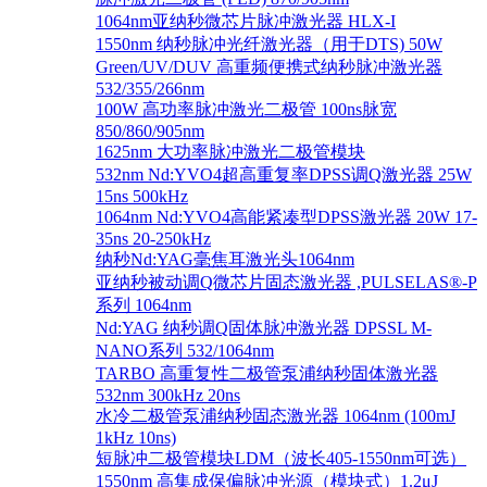
1064nm亚纳秒微芯片脉冲激光器 HLX-I
1550nm 纳秒脉冲光纤激光器（用于DTS) 50W
Green/UV/DUV 高重频便携式纳秒脉冲激光器
532/355/266nm
100W 高功率脉冲激光二极管 100ns脉宽
850/860/905nm
1625nm 大功率脉冲激光二极管模块
532nm Nd:YVO4超高重复率DPSS调Q激光器 25W
15ns 500kHz
1064nm Nd:YVO4高能紧凑型DPSS激光器 20W 17-
35ns 20-250kHz
纳秒Nd:YAG毫焦耳激光头1064nm
亚纳秒被动调Q微芯片固态激光器 ,PULSELAS®-P
系列 1064nm
Nd:YAG 纳秒调Q固体脉冲激光器 DPSSL M-
NANO系列 532/1064nm
TARBO 高重复性二极管泵浦纳秒固体激光器
532nm 300kHz 20ns
水冷二极管泵浦纳秒固态激光器 1064nm (100mJ
1kHz 10ns)
短脉冲二极管模块LDM（波长405-1550nm可选）
1550nm 高集成保偏脉冲光源（模块式）1.2μJ