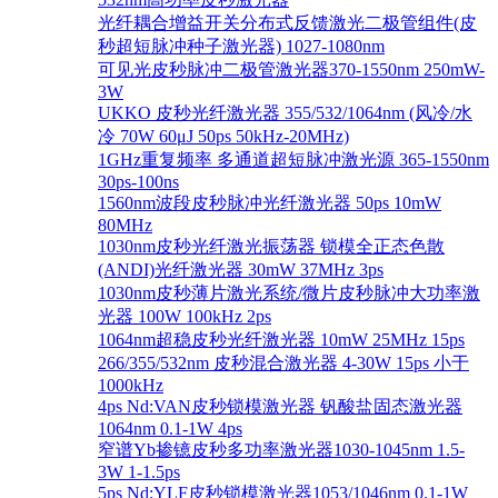
光纤耦合增益开关分布式反馈激光二极管组件(皮
秒超短脉冲种子激光器) 1027-1080nm
可见光皮秒脉冲二极管激光器370-1550nm 250mW-
3W
UKKO 皮秒光纤激光器 355/532/1064nm (风冷/水
冷 70W 60μJ 50ps 50kHz-20MHz)
1GHz重复频率 多通道超短脉冲激光源 365-1550nm
30ps-100ns
1560nm波段皮秒脉冲光纤激光器 50ps 10mW
80MHz
1030nm皮秒光纤激光振荡器 锁模全正态色散
(ANDI)光纤激光器 30mW 37MHz 3ps
1030nm皮秒薄片激光系统/微片皮秒脉冲大功率激
光器 100W 100kHz 2ps
1064nm超稳皮秒光纤激光器 10mW 25MHz 15ps
266/355/532nm 皮秒混合激光器 4-30W 15ps 小于
1000kHz
4ps Nd:VAN皮秒锁模激光器 钒酸盐固态激光器
1064nm 0.1-1W 4ps
窄谱Yb掺镱皮秒多功率激光器1030-1045nm 1.5-
3W 1-1.5ps
5ps Nd:YLF皮秒锁模激光器1053/1046nm 0.1-1W