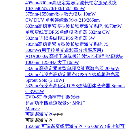
405nm-830nm高稳定紧凑型波长锁定激光系统
10/35/40/45/70/100/150/500mW
375nm-1550nm微型激光模块 10mW
CW DUV 单频连续激光器 213/266nm
633nm高稳定紧凑型波长锁定激光系统 40/70mW
单频窄线宽DPSS单纵模激光器 532nm CW
532nm 连续多纵模DPSS激光器 5W
785nm高稳定紧凑型波长锁定激光系统 75-
500mW(用于拉曼光谱和高分辨率应用)
AQA0600A 高相干单纵模连续波长扫描光源模块
1060nm 1250Hz 大于10mW
532nm 高稳定紧凑型单频窄线宽激光器 200mW
532nm 低噪声高稳定固态DPSS连续单频激光器
Sprout‐Solo (5-10W)
532nm 低噪声高稳定DPSS连续固体激光器 Sprout-
C 3W/4W
EVO-SF 单频窄带铒激光器
超高功率四通道深紫外固化灯
More>>
可调谐激光器
子分类
可调谐激光器
1550nm 可调谐窄线宽激光器 7.6-60mW (多功能可