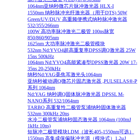
1064nm亚纳秒微芯片脉冲激光器 HLX-I
1550nm 纳秒脉冲光纤激光器（用于DTS) 50W
Green/UV/DUV 高重频便携式纳秒脉冲激光器
532/355/266nm
100W 高功率脉冲激光二极管 100ns脉宽
850/860/905nm
1625nm 大功率脉冲激光二极管模块
532nm Nd:YVO4超高重复率DPSS调Q激光器 25W
15ns 500kHz
1064nm Nd:YVO4高能紧凑型DPSS激光器 20W 17-
35ns 20-250kHz
纳秒Nd:YAG毫焦耳激光头1064nm
亚纳秒被动调Q微芯片固态激光器 ,PULSELAS®-P
系列 1064nm
Nd:YAG 纳秒调Q固体脉冲激光器 DPSSL M-
NANO系列 532/1064nm
TARBO 高重复性二极管泵浦纳秒固体激光器
532nm 300kHz 20ns
水冷二极管泵浦纳秒固态激光器 1064nm (100mJ
1kHz 10ns)
短脉冲二极管模块LDM（波长405-1550nm可选）
1550nm 高集成保偏脉冲光源（模块式）1.2μJ