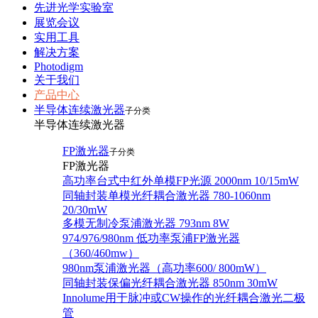
先进光学实验室
展览会议
实用工具
解决方案
Photodigm
关于我们
产品中心
半导体连续激光器
子分类
半导体连续激光器
FP激光器
子分类
FP激光器
高功率台式中红外单模FP光源 2000nm 10/15mW
同轴封装单模光纤耦合激光器 780-1060nm
20/30mW
多模无制冷泵浦激光器 793nm 8W
974/976/980nm 低功率泵浦FP激光器
（360/460mw）
980nm泵浦激光器（高功率600/ 800mW）
同轴封装保偏光纤耦合激光器 850nm 30mW
Innolume用于脉冲或CW操作的光纤耦合激光二极
管