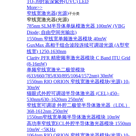
TO-39封装深紫外(UVC) LED
More>>
窄线宽激光器(光源)
子分类
窄线宽激光器(光源)
785nm SLM半导体单纵模激光器 100mW (VBG
Diode; 自由空间光输出)
1550nm 窄线宽单频激光器模块 40mW
GuxMax 高相干组合波段连续可调谐光源 (A型窄
线宽) 1250-1630nm
Clarity PFR 精密频率激光器模块 C Band ITU Grid
(8-16mW)
单频窄线宽激光二极管模块
(633/660/785/830/895/1064/1572nm) 30mW
1550nm RIO ORION 窄线宽激光器模块(光源) 10-
30mW
猫眼式外腔可调谐半导体激光器 (CEL) 450–
530nm/630–1620nm 250mW
窄线宽可调谐 外腔二极管半导体激光器（LDL）
368-1612nm 250mW
1550nm窄线宽单频半导体激光器模块 10mW
高功率窄线宽ECL外腔半导体激光器模块 1550nm
10mW <5KHz
1064nm RIO ORION 窄线宽激光器模块(光源) 10-