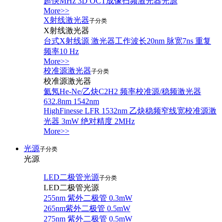
超快MHz 3D OCT成像扫频激光器光源
More>>
X射线激光器
子分类
X射线激光器
台式X射线源 激光器工作波长20nm 脉宽7ns 重复
频率10 Hz
More>>
校准源激光器
子分类
校准源激光器
氦氖He-Ne/乙炔C2H2 频率校准源/稳频激光器
632.8nm 1542nm
HighFinesse LFR 1532nm 乙炔稳频窄线宽校准源激
光器 3mW 绝对精度 2MHz
More>>
光源
子分类
光源
LED二极管光源
子分类
LED二极管光源
255nm 紫外二极管 0.3mW
265nm紫外二极管 0.5mW
275nm 紫外二极管 0.5mW