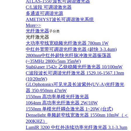
ATLAS-1550 波长可调谐激光器
C/L波段 可调谐激光器
多通道可调谐光源
AMETHYST波长可调谐激光系统
More>>
光纤激光器
子分类
光纤激光器
大功率窄线宽稳频光纤激光器 780nm 1W
中红外宽带可调谐光纤激光器 (超快 3-3.4um)
2800nm中红外超快光纤脉冲激光器振荡器
(~35MHz 2800±5nm 35mW)
Stabiλaser 1542ε 乙炔稳频光纤激光器 10/100mW
C波段波长可调谐光纤激光器 1529.16-1567.13nm
(10/20mW)
GLOphotonics可见光及长波紫外(UV-A)光纤激光
器 350-950nm 47mW
1550nm 高功率单模光纤激光器
1064nm 高功率光纤激光器 2W/10W
1550nm 单模光纤耦合激光器 1~20W (台式)
Denselight 单频超窄线宽激光器 1550nm 10mW（＜
200KHZ）
LumIR 3200 中红外连续功率光纤激光器 3.1-3.3um