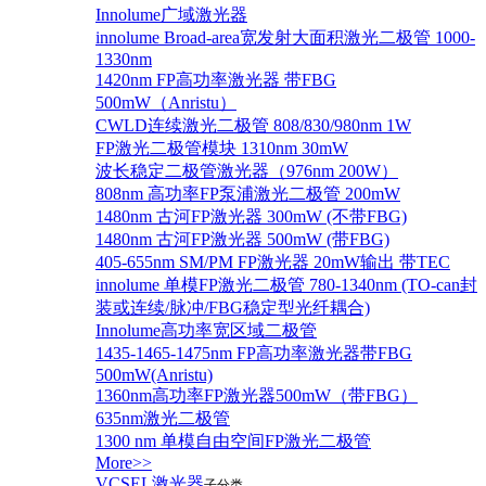
Innolume广域激光器
innolume Broad-area宽发射大面积激光二极管 1000-
1330nm
1420nm FP高功率激光器 带FBG
500mW（Anristu）
CWLD连续激光二极管 808/830/980nm 1W
FP激光二极管模块 1310nm 30mW
波长稳定二极管激光器（976nm 200W）
808nm 高功率FP泵浦激光二极管 200mW
1480nm 古河FP激光器 300mW (不带FBG)
1480nm 古河FP激光器 500mW (带FBG)
405-655nm SM/PM FP激光器 20mW输出 带TEC
innolume 单模FP激光二极管 780-1340nm (TO-can封
装或连续/脉冲/FBG稳定型光纤耦合)
Innolume高功率宽区域二极管
1435-1465-1475nm FP高功率激光器带FBG
500mW(Anristu)
1360nm高功率FP激光器500mW（带FBG）
635nm激光二极管
1300 nm 单模自由空间FP激光二极管
More>>
VCSEL激光器
子分类