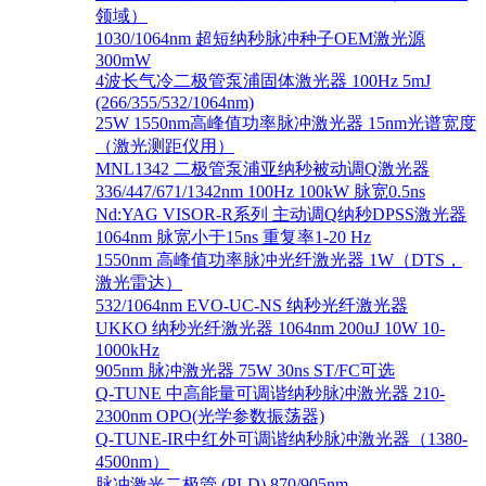
领域）
1030/1064nm 超短纳秒脉冲种子OEM激光源
300mW
4波长气冷二极管泵浦固体激光器 100Hz 5mJ
(266/355/532/1064nm)
25W 1550nm高峰值功率脉冲激光器 15nm光谱宽度
（激光测距仪用）
MNL1342 二极管泵浦亚纳秒被动调Q激光器
336/447/671/1342nm 100Hz 100kW 脉宽0.5ns
Nd:YAG VISOR-R系列 主动调Q纳秒DPSS激光器
1064nm 脉宽小于15ns 重复率1-20 Hz
1550nm 高峰值功率脉冲光纤激光器 1W（DTS，
激光雷达）
532/1064nm EVO-UC-NS 纳秒光纤激光器
UKKO 纳秒光纤激光器 1064nm 200uJ 10W 10-
1000kHz
905nm 脉冲激光器 75W 30ns ST/FC可选
Q-TUNE 中高能量可调谐纳秒脉冲激光器 210-
2300nm OPO(光学参数振荡器)
Q-TUNE-IR中红外可调谐纳秒脉冲激光器（1380-
4500nm）
脉冲激光二极管 (PLD) 870/905nm