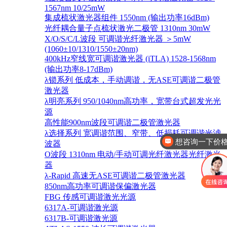
1567nm 10/25mW
集成梳状激光器组件 1550nm (输出功率16dBm)
光纤耦合量子点梳状激光二极管 1310nm 30mW
X/O/S/C/L波段 可调谐光纤激光器 ＞5mW
(1060±10/1310/1550±20nm)
400kHz窄线宽可调谐激光器 (iTLA) 1528-1568nm
(输出功率8-17dBm)
λ锁系列 低成本，手动调谐，无ASE可调谐二极管
激光器
λ明亮系列 950/1040nm高功率，宽带台式超发光光
源
想咨询一下价格
高性能900nm波段可调谐二极管激光器
λ选择系列 宽调谐范围、窄带、低损耗可调谐光滤
你好，有这几款产品
波器
O波段 1310nm 电动/手动可调光纤激光器光纤激光
器
λ-Rapid 高速无ASE可调谐二极管激光器
850nm高功率可调谐保偏激光器
FBG 传感可调谐激光光源
6317A-可调谐激光源
6317B-可调谐激光源