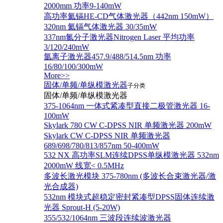
2000mm 功率9-140mW
高功率氦镉HE-CD气体激光器（442nm 150mW）
320nm 氦镉气体激光器 30/35mW
337nm氮分子激光器Nitrogen Laser 平均功率
3/120/240mW
氩离子激光器457.9/488/514.5nm 功率
16/80/100/300mW
More>>
固体/单频/单纵模激光器
子分类
固体/单频/单纵模激光器
375-1064nm 一体式紧凑型直接二极管激光器 16-
100mW
Skylark 780 CW C-DPSS NIR 单频激光器 200mW
Skylark CW C-DPSS NIR 单频激光器
689/698/780/813/857nm 50-400mW
532 NX 高功率SLM连续DPSS单纵模激光器 532nm
2000mW 线宽< 0.5MHz
多波长激光模块 375-780nm (多波长合束激光器/激
光合成器)
532nm 模块式超稳定密封紧凑型DPSS固体连续激
光器 Sprout-H (5-20W)
355/532/1064nm 三波段连续波激光器