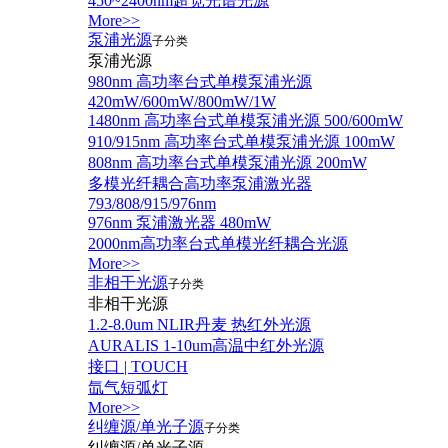
450~2400nm超宽光谱光源
More>>
泵浦光源
子分类
泵浦光源
980nm 高功率台式单模泵浦光源
420mW/600mW/800mW/1W
1480nm 高功率台式单模泵浦光源 500/600mW
910/915nm 高功率台式单模泵浦光源 100mW
808nm 高功率台式单模泵浦光源 200mW
多模光纤耦合高功率泵浦激光器
793/808/915/976nm
976nm 泵浦激光器 480mW
2000nm高功率台式单模光纤耦合光源
More>>
非相干光源
子分类
非相干光源
1.2-8.0um NLIR丹麦 热红外光源
AURALIS 1-10um高温中红外光源
接口 | TOUCH
氙气短弧灯
More>>
纠缠源/单光子源
子分类
纠缠源/单光子源