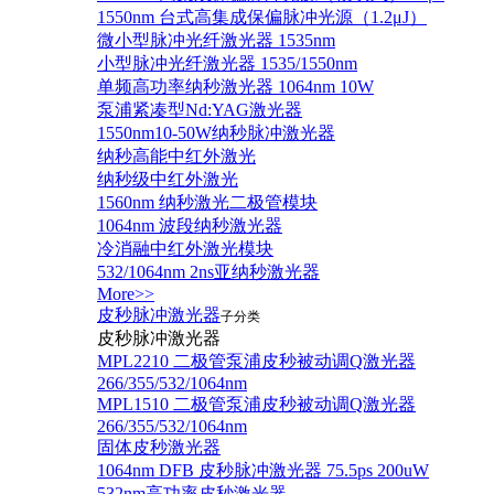
1550nm 台式高集成保偏脉冲光源（1.2μJ）
微小型脉冲光纤激光器 1535nm
小型脉冲光纤激光器 1535/1550nm
单频高功率纳秒激光器 1064nm 10W
泵浦紧凑型Nd:YAG激光器
1550nm10-50W纳秒脉冲激光器
纳秒高能中红外激光
纳秒级中红外激光
1560nm 纳秒激光二极管模块
1064nm 波段纳秒激光器
冷消融中红外激光模块
532/1064nm 2ns亚纳秒激光器
More>>
皮秒脉冲激光器
子分类
皮秒脉冲激光器
​MPL2210 二极管泵浦皮秒被动调Q激光器
266/355/532/1064nm
MPL1510 二极管泵浦皮秒被动调Q激光器
266/355/532/1064nm
固体皮秒激光器
1064nm DFB 皮秒脉冲激光器 75.5ps 200uW
532nm高功率皮秒激光器