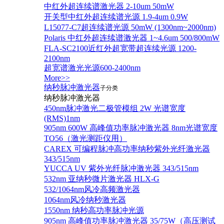
中红外超连续谱激光器 2-10um 50mW
开关型中红外超连续谱光源 1.9-4um 0.9W
L15077-C7超连续谱光源 50mW (1300nm~2000nm)
Polaris 中红外超连续谱激光器 1~4.6um 500/800mW
FLA-SC2100近红外超宽带超连续光源 1200-
2100nm
超宽谱激光光源600-2400nm
More>>
纳秒脉冲激光器
子分类
纳秒脉冲激光器
450nm脉冲激光二极管模组 2W 光谱宽度
(RMS)1nm
905nm 600W 高峰值功率脉冲激光器 8nm光谱宽度
TO56（激光测距仪用）
CAREX 可编程脉冲高功率纳秒紫外光纤激光器
343/515nm
YUCCA UV 紫外光纤脉冲激光器 343/515nm
532nm 亚纳秒微片激光器 HLX-G
532/1064nm风冷高频激光器
1064nm风冷纳秒激光器
1550nm 纳秒高功率脉冲光源
905nm 高峰值功率脉冲激光器 35/75W（高压测试