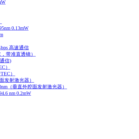
mW
）
m 0.13mW
m
Gbps 高速通信
EC，带准直透镜）
速通信)
EC）
TEC）
外腔面发射激光器）
0-750nm（垂直外腔面发射激光器）
 nm 0.2mW