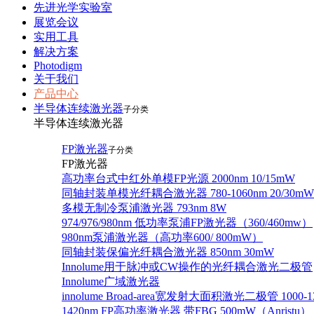
先进光学实验室
展览会议
实用工具
解决方案
Photodigm
关于我们
产品中心
半导体连续激光器
子分类
半导体连续激光器
FP激光器
子分类
FP激光器
高功率台式中红外单模FP光源 2000nm 10/15mW
同轴封装单模光纤耦合激光器 780-1060nm 20/30mW
多模无制冷泵浦激光器 793nm 8W
974/976/980nm 低功率泵浦FP激光器（360/460mw）
980nm泵浦激光器（高功率600/ 800mW）
同轴封装保偏光纤耦合激光器 850nm 30mW
Innolume用于脉冲或CW操作的光纤耦合激光二极管
Innolume广域激光器
innolume Broad-area宽发射大面积激光二极管 1000-1
1420nm FP高功率激光器 带FBG 500mW（Anristu）