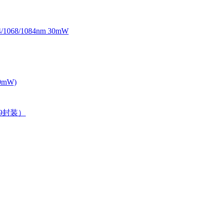
068/1084nm 30mW
0mW)
39封装）