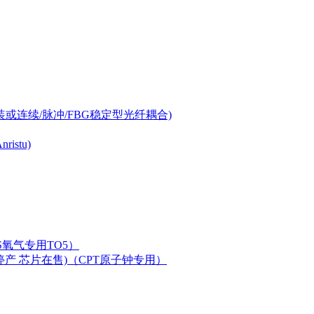
-can封装或连续/脉冲/FBG稳定型光纤耦合)
istu)
LAS氧气专用TO5）
二极管已停产 芯片在售)（CPT原子钟专用）