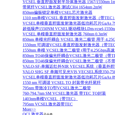
VCSEL 垂直腔面发射半导体激光器 1567/1550nm 1
带尾纤VCSEL激光器 测试CH4 1654nm 2mW
850nm偏振锁定单模VCSEL芯片激光器
1310 nm单模VCSEL 垂直腔面发射激光器（带TEC
VCSEL单模垂直腔面发射激光器低功耗芯片GaAs 795n
超低噪声1550NM VCSEL驱动模块LDm-vcsel-1550n
VCSEL 单模垂直腔面发射激光器 760nm 0.3mW
850nm 单模光纤耦合 VCSEL 激光二极管 用于 4.25
1550nm 可调谐VCSEL垂直腔面发射激光器（带T
1550nm 单模 VCSEL激光二极管 (用于4.25Gbps高
850nm TO46保偏光纤耦合VCSEL激光二极管（带T
850nm TO46保偏光纤耦合VCSEL激光二极管（不带
VALO-SF-单频近红外NIR VECSEL系统（垂直
VALO SHG SF 单频可见光VIS VECSEL系统35
VCSEL单模垂直腔面发射激光器低功耗芯片GaAs 894.6
1550 nm 可调谐 VCSEL TO 封装带光纤尾纤
795nm 带致冷TO型VCSEL激光二极管
760-794.7nm SM VCSEL激光器 带TEC TO封装
1403nm单模VCSEL（带TEC）
795nm VCSEL激光器带TEC
More>>
QCL激光器
子分类