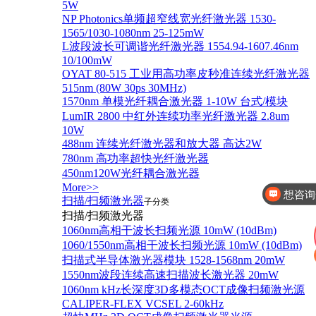
5W
NP Photonics单频超窄线宽光纤激光器 1530-
1565/1030-1080nm 25-125mW
L波段波长可调谐光纤激光器 1554.94-1607.46nm
10/100mW
OYAT 80-515 工业用高功率皮秒准连续光纤激光器
515nm (80W 30ps 30MHz)
1570nm 单模光纤耦合激光器 1-10W 台式/模块
LumIR 2800 中红外连续功率光纤激光器 2.8um
10W
488nm 连续光纤激光器和放大器 高达2W
780nm 高功率超快光纤激光器
想咨询
450nm120W光纤耦合激光器
More>>
你好，有这
扫描/扫频激光器
子分类
扫描/扫频激光器
1060nm高相干波长扫频光源 10mW (10dBm)
1060/1550nm高相干波长扫频光源 10mW (10dBm)
扫描式半导体激光器模块 1528-1568nm 20mW
1550nm波段连续高速扫描波长激光器 20mW
1060nm kHz长深度3D多模态OCT成像扫频激光源
CALIPER-FLEX VCSEL 2-60kHz