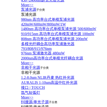
450~2400nm超宽光谱光源
More>>
泵浦光源
子分类
泵浦光源
980nm 高功率台式单模泵浦光源
420mW/600mW/800mW/1W
1480nm 高功率台式单模泵浦光源 500/600mW
910/915nm 高功率台式单模泵浦光源 100mW
808nm 高功率台式单模泵浦光源 200mW
多模光纤耦合高功率泵浦激光器
793/808/915/976nm
976nm 泵浦激光器 480mW
2000nm高功率台式单模光纤耦合光源
More>>
非相干光源
子分类
非相干光源
1.2-8.0um NLIR丹麦 热红外光源
AURALIS 1-10um高温中红外光源
接口 | TOUCH
氙气短弧灯
More>>
纠缠源/单光子源
子分类
纠缠源/单光子源