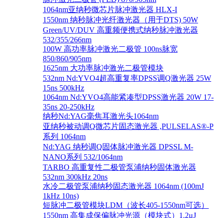
1064nm亚纳秒微芯片脉冲激光器 HLX-I
1550nm 纳秒脉冲光纤激光器（用于DTS) 50W
Green/UV/DUV 高重频便携式纳秒脉冲激光器
532/355/266nm
100W 高功率脉冲激光二极管 100ns脉宽
850/860/905nm
1625nm 大功率脉冲激光二极管模块
532nm Nd:YVO4超高重复率DPSS调Q激光器 25W
15ns 500kHz
1064nm Nd:YVO4高能紧凑型DPSS激光器 20W 17-
35ns 20-250kHz
纳秒Nd:YAG毫焦耳激光头1064nm
亚纳秒被动调Q微芯片固态激光器 ,PULSELAS®-P
系列 1064nm
Nd:YAG 纳秒调Q固体脉冲激光器 DPSSL M-
NANO系列 532/1064nm
TARBO 高重复性二极管泵浦纳秒固体激光器
532nm 300kHz 20ns
水冷二极管泵浦纳秒固态激光器 1064nm (100mJ
1kHz 10ns)
短脉冲二极管模块LDM（波长405-1550nm可选）
1550nm 高集成保偏脉冲光源（模块式）1.2μJ