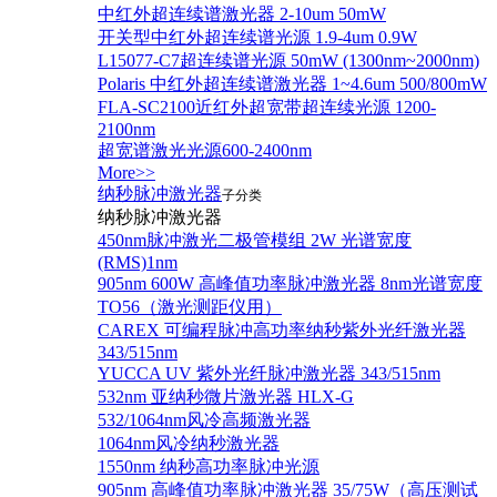
中红外超连续谱激光器 2-10um 50mW
开关型中红外超连续谱光源 1.9-4um 0.9W
L15077-C7超连续谱光源 50mW (1300nm~2000nm)
Polaris 中红外超连续谱激光器 1~4.6um 500/800mW
FLA-SC2100近红外超宽带超连续光源 1200-
2100nm
超宽谱激光光源600-2400nm
More>>
纳秒脉冲激光器
子分类
纳秒脉冲激光器
450nm脉冲激光二极管模组 2W 光谱宽度
(RMS)1nm
905nm 600W 高峰值功率脉冲激光器 8nm光谱宽度
TO56（激光测距仪用）
CAREX 可编程脉冲高功率纳秒紫外光纤激光器
343/515nm
YUCCA UV 紫外光纤脉冲激光器 343/515nm
532nm 亚纳秒微片激光器 HLX-G
532/1064nm风冷高频激光器
1064nm风冷纳秒激光器
1550nm 纳秒高功率脉冲光源
905nm 高峰值功率脉冲激光器 35/75W（高压测试