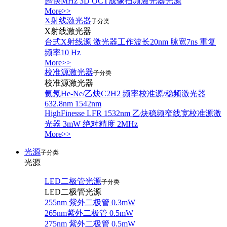
超快MHz 3D OCT成像扫频激光器光源
More>>
X射线激光器
子分类
X射线激光器
台式X射线源 激光器工作波长20nm 脉宽7ns 重复
频率10 Hz
More>>
校准源激光器
子分类
校准源激光器
氦氖He-Ne/乙炔C2H2 频率校准源/稳频激光器
632.8nm 1542nm
HighFinesse LFR 1532nm 乙炔稳频窄线宽校准源激
光器 3mW 绝对精度 2MHz
More>>
光源
子分类
光源
LED二极管光源
子分类
LED二极管光源
255nm 紫外二极管 0.3mW
265nm紫外二极管 0.5mW
275nm 紫外二极管 0.5mW