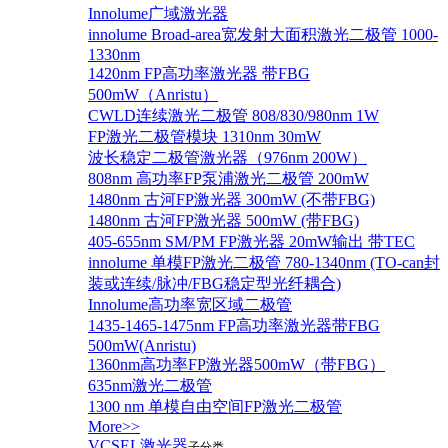
Innolume广域激光器
innolume Broad-area宽发射大面积激光二极管 1000-
1330nm
1420nm FP高功率激光器 带FBG
500mW（Anristu）
CWLD连续激光二极管 808/830/980nm 1W
FP激光二极管模块 1310nm 30mW
波长稳定二极管激光器（976nm 200W）
808nm 高功率FP泵浦激光二极管 200mW
1480nm 古河FP激光器 300mW (不带FBG)
1480nm 古河FP激光器 500mW (带FBG)
405-655nm SM/PM FP激光器 20mW输出 带TEC
innolume 单模FP激光二极管 780-1340nm (TO-can封
装或连续/脉冲/FBG稳定型光纤耦合)
Innolume高功率宽区域二极管
1435-1465-1475nm FP高功率激光器带FBG
500mW(Anristu)
1360nm高功率FP激光器500mW（带FBG）
635nm激光二极管
1300 nm 单模自由空间FP激光二极管
More>>
VCSEL激光器
子分类