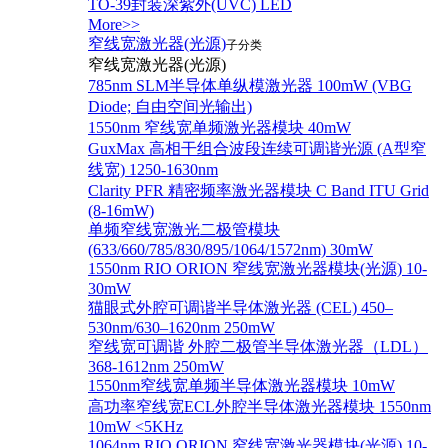
TO-39封装深紫外(UVC) LED
More>>
窄线宽激光器(光源)
子分类
窄线宽激光器(光源)
785nm SLM半导体单纵模激光器 100mW (VBG
Diode; 自由空间光输出)
1550nm 窄线宽单频激光器模块 40mW
GuxMax 高相干组合波段连续可调谐光源 (A型窄
线宽) 1250-1630nm
Clarity PFR 精密频率激光器模块 C Band ITU Grid
(8-16mW)
单频窄线宽激光二极管模块
(633/660/785/830/895/1064/1572nm) 30mW
1550nm RIO ORION 窄线宽激光器模块(光源) 10-
30mW
猫眼式外腔可调谐半导体激光器 (CEL) 450–
530nm/630–1620nm 250mW
窄线宽可调谐 外腔二极管半导体激光器（LDL）
368-1612nm 250mW
1550nm窄线宽单频半导体激光器模块 10mW
高功率窄线宽ECL外腔半导体激光器模块 1550nm
10mW <5KHz
1064nm RIO ORION 窄线宽激光器模块(光源) 10-