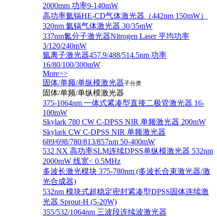
2000mm 功率9-140mW
高功率氦镉HE-CD气体激光器（442nm 150mW）
320nm 氦镉气体激光器 30/35mW
337nm氮分子激光器Nitrogen Laser 平均功率
3/120/240mW
氩离子激光器457.9/488/514.5nm 功率
16/80/100/300mW
More>>
固体/单频/单纵模激光器
子分类
固体/单频/单纵模激光器
375-1064nm 一体式紧凑型直接二极管激光器 16-
100mW
Skylark 780 CW C-DPSS NIR 单频激光器 200mW
Skylark CW C-DPSS NIR 单频激光器
689/698/780/813/857nm 50-400mW
532 NX 高功率SLM连续DPSS单纵模激光器 532nm
2000mW 线宽< 0.5MHz
多波长激光模块 375-780nm (多波长合束激光器/激
光合成器)
532nm 模块式超稳定密封紧凑型DPSS固体连续激
光器 Sprout-H (5-20W)
355/532/1064nm 三波段连续波激光器