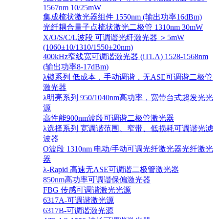
1567nm 10/25mW
集成梳状激光器组件 1550nm (输出功率16dBm)
光纤耦合量子点梳状激光二极管 1310nm 30mW
X/O/S/C/L波段 可调谐光纤激光器 ＞5mW
(1060±10/1310/1550±20nm)
400kHz窄线宽可调谐激光器 (iTLA) 1528-1568nm
(输出功率8-17dBm)
λ锁系列 低成本，手动调谐，无ASE可调谐二极管
激光器
λ明亮系列 950/1040nm高功率，宽带台式超发光光
源
高性能900nm波段可调谐二极管激光器
λ选择系列 宽调谐范围、窄带、低损耗可调谐光滤
波器
O波段 1310nm 电动/手动可调光纤激光器光纤激光
器
λ-Rapid 高速无ASE可调谐二极管激光器
850nm高功率可调谐保偏激光器
FBG 传感可调谐激光光源
6317A-可调谐激光源
6317B-可调谐激光源