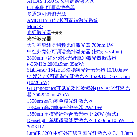
ATLAS-1550 波长可调谐激光器
C/L波段 可调谐激光器
多通道可调谐光源
AMETHYST波长可调谐激光系统
More>>
光纤激光器
子分类
光纤激光器
大功率窄线宽稳频光纤激光器 780nm 1W
中红外宽带可调谐光纤激光器 (超快 3-3.4um)
2800nm中红外超快光纤脉冲激光器振荡器
(~35MHz 2800±5nm 35mW)
Stabiλaser 1542ε 乙炔稳频光纤激光器 10/100mW
C波段波长可调谐光纤激光器 1529.16-1567.13nm
(10/20mW)
GLOphotonics可见光及长波紫外(UV-A)光纤激光
器 350-950nm 47mW
1550nm 高功率单模光纤激光器
1064nm 高功率光纤激光器 2W/10W
1550nm 单模光纤耦合激光器 1~20W (台式)
Denselight 单频超窄线宽激光器 1550nm 10mW（＜
200KHZ）
LumIR 3200 中红外连续功率光纤激光器 3.1-3.3um