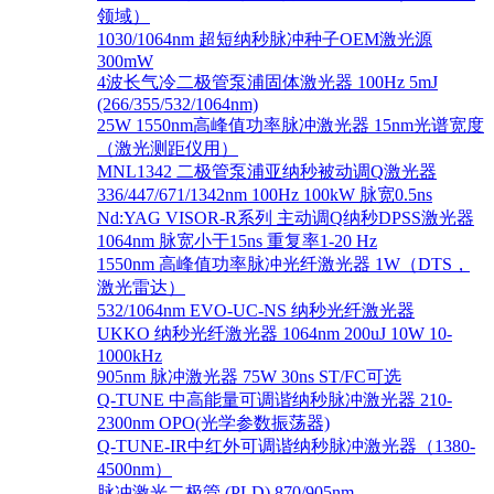
领域）
1030/1064nm 超短纳秒脉冲种子OEM激光源
300mW
4波长气冷二极管泵浦固体激光器 100Hz 5mJ
(266/355/532/1064nm)
25W 1550nm高峰值功率脉冲激光器 15nm光谱宽度
（激光测距仪用）
MNL1342 二极管泵浦亚纳秒被动调Q激光器
336/447/671/1342nm 100Hz 100kW 脉宽0.5ns
Nd:YAG VISOR-R系列 主动调Q纳秒DPSS激光器
1064nm 脉宽小于15ns 重复率1-20 Hz
1550nm 高峰值功率脉冲光纤激光器 1W（DTS，
激光雷达）
532/1064nm EVO-UC-NS 纳秒光纤激光器
UKKO 纳秒光纤激光器 1064nm 200uJ 10W 10-
1000kHz
905nm 脉冲激光器 75W 30ns ST/FC可选
Q-TUNE 中高能量可调谐纳秒脉冲激光器 210-
2300nm OPO(光学参数振荡器)
Q-TUNE-IR中红外可调谐纳秒脉冲激光器（1380-
4500nm）
脉冲激光二极管 (PLD) 870/905nm