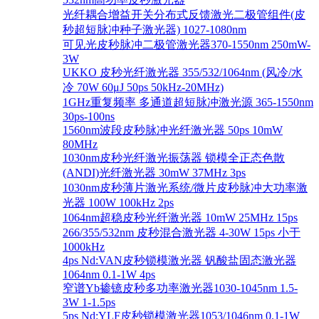
光纤耦合增益开关分布式反馈激光二极管组件(皮
秒超短脉冲种子激光器) 1027-1080nm
可见光皮秒脉冲二极管激光器370-1550nm 250mW-
3W
UKKO 皮秒光纤激光器 355/532/1064nm (风冷/水
冷 70W 60μJ 50ps 50kHz-20MHz)
1GHz重复频率 多通道超短脉冲激光源 365-1550nm
30ps-100ns
1560nm波段皮秒脉冲光纤激光器 50ps 10mW
80MHz
1030nm皮秒光纤激光振荡器 锁模全正态色散
(ANDI)光纤激光器 30mW 37MHz 3ps
1030nm皮秒薄片激光系统/微片皮秒脉冲大功率激
光器 100W 100kHz 2ps
1064nm超稳皮秒光纤激光器 10mW 25MHz 15ps
266/355/532nm 皮秒混合激光器 4-30W 15ps 小于
1000kHz
4ps Nd:VAN皮秒锁模激光器 钒酸盐固态激光器
1064nm 0.1-1W 4ps
窄谱Yb掺镱皮秒多功率激光器1030-1045nm 1.5-
3W 1-1.5ps
5ps Nd:YLF皮秒锁模激光器1053/1046nm 0.1-1W