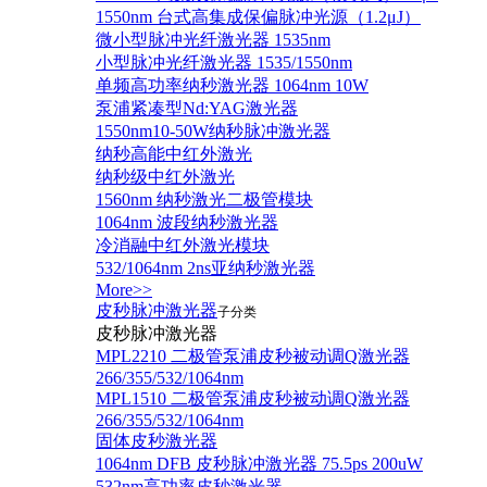
1550nm 台式高集成保偏脉冲光源（1.2μJ）
微小型脉冲光纤激光器 1535nm
小型脉冲光纤激光器 1535/1550nm
单频高功率纳秒激光器 1064nm 10W
泵浦紧凑型Nd:YAG激光器
1550nm10-50W纳秒脉冲激光器
纳秒高能中红外激光
纳秒级中红外激光
1560nm 纳秒激光二极管模块
1064nm 波段纳秒激光器
冷消融中红外激光模块
532/1064nm 2ns亚纳秒激光器
More>>
皮秒脉冲激光器
子分类
皮秒脉冲激光器
​MPL2210 二极管泵浦皮秒被动调Q激光器
266/355/532/1064nm
MPL1510 二极管泵浦皮秒被动调Q激光器
266/355/532/1064nm
固体皮秒激光器
1064nm DFB 皮秒脉冲激光器 75.5ps 200uW
532nm高功率皮秒激光器