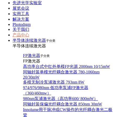
先进光学实验室
展览会议
实用工具
解决方案
Photodigm
关于我们
产品中心
半导体连续激光器
子分类
半导体连续激光器
FP激光器
子分类
FP激光器
高功率台式中红外单模FP光源 2000nm 10/15mW
同轴封装单模光纤耦合激光器 780-1060nm
20/30mW
多模无制冷泵浦激光器 793nm 8W
974/976/980nm 低功率泵浦FP激光器
（360/460mw）
980nm泵浦激光器（高功率600/ 800mW）
同轴封装保偏光纤耦合激光器 850nm 30mW
Innolume用于脉冲或CW操作的光纤耦合激光二极
管