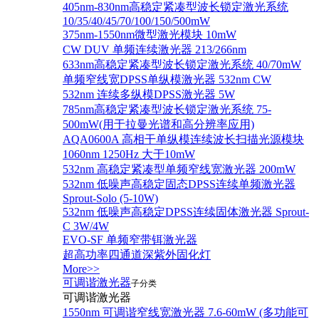
405nm-830nm高稳定紧凑型波长锁定激光系统
10/35/40/45/70/100/150/500mW
375nm-1550nm微型激光模块 10mW
CW DUV 单频连续激光器 213/266nm
633nm高稳定紧凑型波长锁定激光系统 40/70mW
单频窄线宽DPSS单纵模激光器 532nm CW
532nm 连续多纵模DPSS激光器 5W
785nm高稳定紧凑型波长锁定激光系统 75-
500mW(用于拉曼光谱和高分辨率应用)
AQA0600A 高相干单纵模连续波长扫描光源模块
1060nm 1250Hz 大于10mW
532nm 高稳定紧凑型单频窄线宽激光器 200mW
532nm 低噪声高稳定固态DPSS连续单频激光器
Sprout‐Solo (5-10W)
532nm 低噪声高稳定DPSS连续固体激光器 Sprout-
C 3W/4W
EVO-SF 单频窄带铒激光器
超高功率四通道深紫外固化灯
More>>
可调谐激光器
子分类
可调谐激光器
1550nm 可调谐窄线宽激光器 7.6-60mW (多功能可