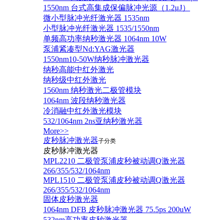
1550nm 台式高集成保偏脉冲光源（1.2μJ）
微小型脉冲光纤激光器 1535nm
小型脉冲光纤激光器 1535/1550nm
单频高功率纳秒激光器 1064nm 10W
泵浦紧凑型Nd:YAG激光器
1550nm10-50W纳秒脉冲激光器
纳秒高能中红外激光
纳秒级中红外激光
1560nm 纳秒激光二极管模块
1064nm 波段纳秒激光器
冷消融中红外激光模块
532/1064nm 2ns亚纳秒激光器
More>>
皮秒脉冲激光器
子分类
皮秒脉冲激光器
​MPL2210 二极管泵浦皮秒被动调Q激光器
266/355/532/1064nm
MPL1510 二极管泵浦皮秒被动调Q激光器
266/355/532/1064nm
固体皮秒激光器
1064nm DFB 皮秒脉冲激光器 75.5ps 200uW
532nm高功率皮秒激光器