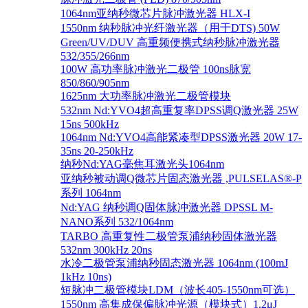
1064nm亚纳秒微芯片脉冲激光器 HLX-I
1550nm 纳秒脉冲光纤激光器（用于DTS) 50W
Green/UV/DUV 高重频便携式纳秒脉冲激光器
532/355/266nm
100W 高功率脉冲激光二极管 100ns脉宽
850/860/905nm
1625nm 大功率脉冲激光二极管模块
532nm Nd:YVO4超高重复率DPSS调Q激光器 25W
15ns 500kHz
1064nm Nd:YVO4高能紧凑型DPSS激光器 20W 17-
35ns 20-250kHz
纳秒Nd:YAG毫焦耳激光头1064nm
亚纳秒被动调Q微芯片固态激光器 ,PULSELAS®-P
系列 1064nm
Nd:YAG 纳秒调Q固体脉冲激光器 DPSSL M-
NANO系列 532/1064nm
TARBO 高重复性二极管泵浦纳秒固体激光器
532nm 300kHz 20ns
水冷二极管泵浦纳秒固态激光器 1064nm (100mJ
1kHz 10ns)
短脉冲二极管模块LDM（波长405-1550nm可选）
1550nm 高集成保偏脉冲光源（模块式）1.2μJ