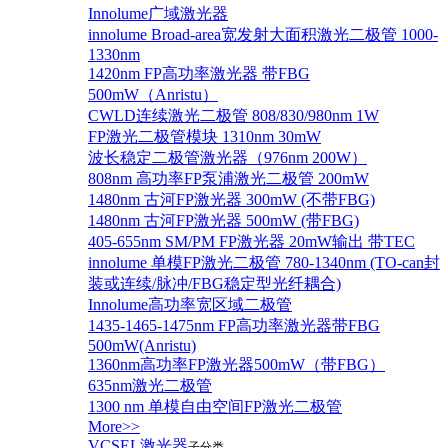
Innolume广域激光器
innolume Broad-area宽发射大面积激光二极管 1000-
1330nm
1420nm FP高功率激光器 带FBG
500mW（Anristu）
CWLD连续激光二极管 808/830/980nm 1W
FP激光二极管模块 1310nm 30mW
波长稳定二极管激光器（976nm 200W）
808nm 高功率FP泵浦激光二极管 200mW
1480nm 古河FP激光器 300mW (不带FBG)
1480nm 古河FP激光器 500mW (带FBG)
405-655nm SM/PM FP激光器 20mW输出 带TEC
innolume 单模FP激光二极管 780-1340nm (TO-can封
装或连续/脉冲/FBG稳定型光纤耦合)
Innolume高功率宽区域二极管
1435-1465-1475nm FP高功率激光器带FBG
500mW(Anristu)
1360nm高功率FP激光器500mW（带FBG）
635nm激光二极管
1300 nm 单模自由空间FP激光二极管
More>>
VCSEL激光器
子分类