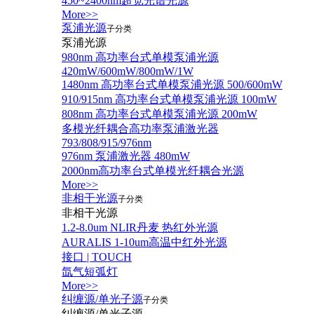
450~2400nm超宽光谱光源
More>>
泵浦光源
子分类
泵浦光源
980nm 高功率台式单模泵浦光源
420mW/600mW/800mW/1W
1480nm 高功率台式单模泵浦光源 500/600mW
910/915nm 高功率台式单模泵浦光源 100mW
808nm 高功率台式单模泵浦光源 200mW
多模光纤耦合高功率泵浦激光器
793/808/915/976nm
976nm 泵浦激光器 480mW
2000nm高功率台式单模光纤耦合光源
More>>
非相干光源
子分类
非相干光源
1.2-8.0um NLIR丹麦 热红外光源
AURALIS 1-10um高温中红外光源
接口 | TOUCH
氙气短弧灯
More>>
纠缠源/单光子源
子分类
纠缠源/单光子源