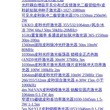
光纤耦合增益开关分布式反馈激光二极管组件(皮
秒超短脉冲种子激光器) 1027-1080nm
可见光皮秒脉冲二极管激光器370-1550nm 250mW-
3W
UKKO 皮秒光纤激光器 355/532/1064nm (风冷/水
冷 70W 60μJ 50ps 50kHz-20MHz)
1GHz重复频率 多通道超短脉冲激光源 365-1550nm
30ps-100ns
1560nm波段皮秒脉冲光纤激光器 50ps 10mW
80MHz
1030nm皮秒光纤激光振荡器 锁模全正态色散
(ANDI)光纤激光器 30mW 37MHz 3ps
1030nm皮秒薄片激光系统/微片皮秒脉冲大功率激
光器 100W 100kHz 2ps
1064nm超稳皮秒光纤激光器 10mW 25MHz 15ps
266/355/532nm 皮秒混合激光器 4-30W 15ps 小于
1000kHz
4ps Nd:VAN皮秒锁模激光器 钒酸盐固态激光器
1064nm 0.1-1W 4ps
窄谱Yb掺镱皮秒多功率激光器1030-1045nm 1.5-
3W 1-1.5ps
5ps Nd:YLF皮秒锁模激光器1053/1046nm 0.1-1W