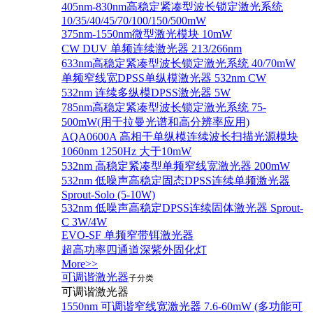
405nm-830nm高稳定紧凑型波长锁定激光系统
10/35/40/45/70/100/150/500mW
375nm-1550nm微型激光模块 10mW
CW DUV 单频连续激光器 213/266nm
633nm高稳定紧凑型波长锁定激光系统 40/70mW
单频窄线宽DPSS单纵模激光器 532nm CW
532nm 连续多纵模DPSS激光器 5W
785nm高稳定紧凑型波长锁定激光系统 75-
500mW(用于拉曼光谱和高分辨率应用)
AQA0600A 高相干单纵模连续波长扫描光源模块
1060nm 1250Hz 大于10mW
532nm 高稳定紧凑型单频窄线宽激光器 200mW
532nm 低噪声高稳定固态DPSS连续单频激光器
Sprout‐Solo (5-10W)
532nm 低噪声高稳定DPSS连续固体激光器 Sprout-
C 3W/4W
EVO-SF 单频窄带铒激光器
超高功率四通道深紫外固化灯
More>>
可调谐激光器
子分类
可调谐激光器
1550nm 可调谐窄线宽激光器 7.6-60mW (多功能可