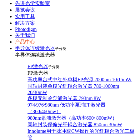
先进光学实验室
展览会议
实用工具
解决方案
Photodigm
关于我们
产品中心
半导体连续激光器
子分类
半导体连续激光器
FP激光器
子分类
FP激光器
高功率台式中红外单模FP光源 2000nm 10/15mW
同轴封装单模光纤耦合激光器 780-1060nm
20/30mW
多模无制冷泵浦激光器 793nm 8W
974/976/980nm 低功率泵浦FP激光器
（360/460mw）
980nm泵浦激光器（高功率600/ 800mW）
同轴封装保偏光纤耦合激光器 850nm 30mW
Innolume用于脉冲或CW操作的光纤耦合激光二极
管