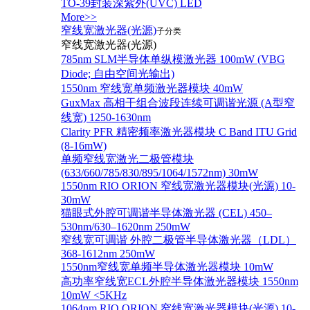
TO-39封装深紫外(UVC) LED
More>>
窄线宽激光器(光源)
子分类
窄线宽激光器(光源)
785nm SLM半导体单纵模激光器 100mW (VBG
Diode; 自由空间光输出)
1550nm 窄线宽单频激光器模块 40mW
GuxMax 高相干组合波段连续可调谐光源 (A型窄
线宽) 1250-1630nm
Clarity PFR 精密频率激光器模块 C Band ITU Grid
(8-16mW)
单频窄线宽激光二极管模块
(633/660/785/830/895/1064/1572nm) 30mW
1550nm RIO ORION 窄线宽激光器模块(光源) 10-
30mW
猫眼式外腔可调谐半导体激光器 (CEL) 450–
530nm/630–1620nm 250mW
窄线宽可调谐 外腔二极管半导体激光器（LDL）
368-1612nm 250mW
1550nm窄线宽单频半导体激光器模块 10mW
高功率窄线宽ECL外腔半导体激光器模块 1550nm
10mW <5KHz
1064nm RIO ORION 窄线宽激光器模块(光源) 10-