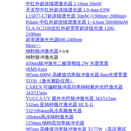
中红外超连续谱激光器 2-10um 50mW
开关型中红外超连续谱光源 1.9-4um 0.9W
L15077-C7超连续谱光源 50mW (1300nm~2000nm)
Polaris 中红外超连续谱激光器 1~4.6um 500/800mW
FLA-SC2100近红外超宽带超连续光源 1200-
2100nm
超宽谱激光光源600-2400nm
More>>
纳秒脉冲激光器
子分类
纳秒脉冲激光器
450nm脉冲激光二极管模组 2W 光谱宽度
(RMS)1nm
905nm 600W 高峰值功率脉冲激光器 8nm光谱宽度
TO56（激光测距仪用）
CAREX 可编程脉冲高功率纳秒紫外光纤激光器
343/515nm
YUCCA UV 紫外光纤脉冲激光器 343/515nm
532nm 亚纳秒微片激光器 HLX-G
532/1064nm风冷高频激光器
1064nm风冷纳秒激光器
1550nm 纳秒高功率脉冲光源
905nm 高峰值功率脉冲激光器 35/75W（高压测试