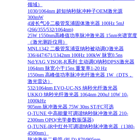
领域）
1030/1064nm 超短纳秒脉冲种子OEM激光源
300mW
4波长气冷二极管泵浦固体激光器 100Hz 5mJ
(266/355/532/1064nm)
25W 1550nm高峰值功率脉冲激光器 15nm光谱宽度
（激光测距仪用）
MNL1342 二极管泵浦亚纳秒被动调Q激光器
336/447/671/1342nm 100Hz 100kW 脉宽0.5ns
Nd:YAG VISOR-R系列 主动调Q纳秒DPSS激光器
1064nm 脉宽小于15ns 重复率1-20 Hz
1550nm 高峰值功率脉冲光纤激光器 1W（DTS，
激光雷达）
532/1064nm EVO-UC-NS 纳秒光纤激光器
UKKO 纳秒光纤激光器 1064nm 200uJ 10W 10-
1000kHz
905nm 脉冲激光器 75W 30ns ST/FC可选
Q-TUNE 中高能量可调谐纳秒脉冲激光器 210-
2300nm OPO(光学参数振荡器)
Q-TUNE-IR中红外可调谐纳秒脉冲激光器（1380-
4500nm）
脉冲激光二极管 (PLD) 870/905nm