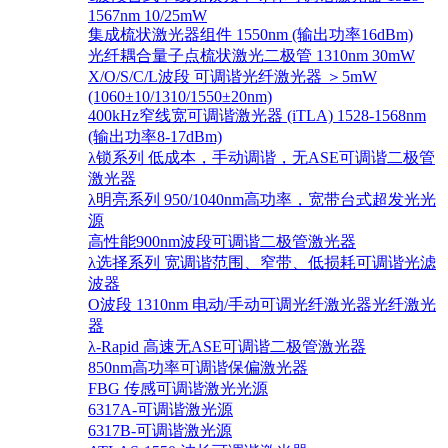
1567nm 10/25mW
集成梳状激光器组件 1550nm (输出功率16dBm)
光纤耦合量子点梳状激光二极管 1310nm 30mW
X/O/S/C/L波段 可调谐光纤激光器 ＞5mW
(1060±10/1310/1550±20nm)
400kHz窄线宽可调谐激光器 (iTLA) 1528-1568nm
(输出功率8-17dBm)
λ锁系列 低成本，手动调谐，无ASE可调谐二极管
激光器
λ明亮系列 950/1040nm高功率，宽带台式超发光光
源
高性能900nm波段可调谐二极管激光器
λ选择系列 宽调谐范围、窄带、低损耗可调谐光滤
波器
O波段 1310nm 电动/手动可调光纤激光器光纤激光
器
λ-Rapid 高速无ASE可调谐二极管激光器
850nm高功率可调谐保偏激光器
FBG 传感可调谐激光光源
6317A-可调谐激光源
6317B-可调谐激光源