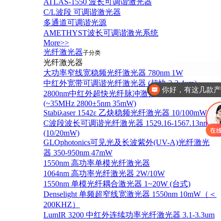
ATLAS-1550 波长可调谐激光器
C/L波段 可调谐激光器
多通道可调谐光源
AMETHYST波长可调谐激光系统
More>>
光纤激光器
子分类
光纤激光器
大功率窄线宽稳频光纤激光器 780nm 1W
中红外宽带可调谐光纤激光器 (超快 3-3.4um)
你好，有这几款
2800nm中红外超快光纤脉冲激光器振荡器
(~35MHz 2800±5nm 35mW)
Stabiλaser 1542ε 乙炔稳频光纤激光器 10/100mW
C波段波长可调谐光纤激光器 1529.16-1567.13nm
(10/20mW)
GLOphotonics可见光及长波紫外(UV-A)光纤激光
器 350-950nm 47mW
1550nm 高功率单模光纤激光器
1064nm 高功率光纤激光器 2W/10W
1550nm 单模光纤耦合激光器 1~20W (台式)
Denselight 单频超窄线宽激光器 1550nm 10mW（＜
200KHZ）
LumIR 3200 中红外连续功率光纤激光器 3.1-3.3um