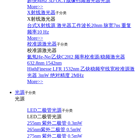
超快MHz 3D OCT成像扫频激光器光源
More>>
X射线激光器
子分类
X射线激光器
台式X射线源 激光器工作波长20nm 脉宽7ns 重复
频率10 Hz
More>>
校准源激光器
子分类
校准源激光器
氦氖He-Ne/乙炔C2H2 频率校准源/稳频激光器
632.8nm 1542nm
HighFinesse LFR 1532nm 乙炔稳频窄线宽校准源激
光器 3mW 绝对精度 2MHz
More>>
光源
子分类
光源
LED二极管光源
子分类
LED二极管光源
255nm 紫外二极管 0.3mW
265nm紫外二极管 0.5mW
275nm 紫外二极管 0.5mW