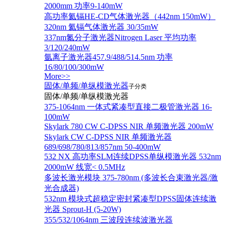
2000mm 功率9-140mW
高功率氦镉HE-CD气体激光器（442nm 150mW）
320nm 氦镉气体激光器 30/35mW
337nm氮分子激光器Nitrogen Laser 平均功率
3/120/240mW
氩离子激光器457.9/488/514.5nm 功率
16/80/100/300mW
More>>
固体/单频/单纵模激光器
子分类
固体/单频/单纵模激光器
375-1064nm 一体式紧凑型直接二极管激光器 16-
100mW
Skylark 780 CW C-DPSS NIR 单频激光器 200mW
Skylark CW C-DPSS NIR 单频激光器
689/698/780/813/857nm 50-400mW
532 NX 高功率SLM连续DPSS单纵模激光器 532nm
2000mW 线宽< 0.5MHz
多波长激光模块 375-780nm (多波长合束激光器/激
光合成器)
532nm 模块式超稳定密封紧凑型DPSS固体连续激
光器 Sprout-H (5-20W)
355/532/1064nm 三波段连续波激光器