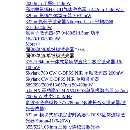
2000mm 功率9-140mW
高功率氦镉HE-CD气体激光器（442nm 150mW）
320nm 氦镉气体激光器 30/35mW
337nm氮分子激光器Nitrogen Laser 平均功率
3/120/240mW
氩离子激光器457.9/488/514.5nm 功率
16/80/100/300mW
More>>
固体/单频/单纵模激光器
子分类
固体/单频/单纵模激光器
375-1064nm 一体式紧凑型直接二极管激光器 16-
100mW
Skylark 780 CW C-DPSS NIR 单频激光器 200mW
Skylark CW C-DPSS NIR 单频激光器
689/698/780/813/857nm 50-400mW
532 NX 高功率SLM连续DPSS单纵模激光器 532nm
2000mW 线宽< 0.5MHz
多波长激光模块 375-780nm (多波长合束激光器/激
光合成器)
532nm 模块式超稳定密封紧凑型DPSS固体连续激
光器 Sprout-H (5-20W)
355/532/1064nm 三波段连续波激光器