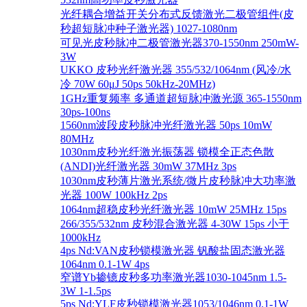
光纤耦合增益开关分布式反馈激光二极管组件(皮
秒超短脉冲种子激光器) 1027-1080nm
可见光皮秒脉冲二极管激光器370-1550nm 250mW-
3W
UKKO 皮秒光纤激光器 355/532/1064nm (风冷/水
冷 70W 60μJ 50ps 50kHz-20MHz)
1GHz重复频率 多通道超短脉冲激光源 365-1550nm
30ps-100ns
1560nm波段皮秒脉冲光纤激光器 50ps 10mW
80MHz
1030nm皮秒光纤激光振荡器 锁模全正态色散
(ANDI)光纤激光器 30mW 37MHz 3ps
1030nm皮秒薄片激光系统/微片皮秒脉冲大功率激
光器 100W 100kHz 2ps
1064nm超稳皮秒光纤激光器 10mW 25MHz 15ps
266/355/532nm 皮秒混合激光器 4-30W 15ps 小于
1000kHz
4ps Nd:VAN皮秒锁模激光器 钒酸盐固态激光器
1064nm 0.1-1W 4ps
窄谱Yb掺镱皮秒多功率激光器1030-1045nm 1.5-
3W 1-1.5ps
5ps Nd:YLF皮秒锁模激光器1053/1046nm 0.1-1W