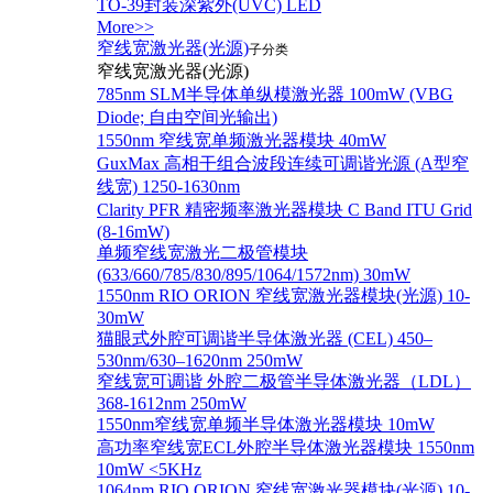
TO-39封装深紫外(UVC) LED
More>>
窄线宽激光器(光源)
子分类
窄线宽激光器(光源)
785nm SLM半导体单纵模激光器 100mW (VBG
Diode; 自由空间光输出)
1550nm 窄线宽单频激光器模块 40mW
GuxMax 高相干组合波段连续可调谐光源 (A型窄
线宽) 1250-1630nm
Clarity PFR 精密频率激光器模块 C Band ITU Grid
(8-16mW)
单频窄线宽激光二极管模块
(633/660/785/830/895/1064/1572nm) 30mW
1550nm RIO ORION 窄线宽激光器模块(光源) 10-
30mW
猫眼式外腔可调谐半导体激光器 (CEL) 450–
530nm/630–1620nm 250mW
窄线宽可调谐 外腔二极管半导体激光器（LDL）
368-1612nm 250mW
1550nm窄线宽单频半导体激光器模块 10mW
高功率窄线宽ECL外腔半导体激光器模块 1550nm
10mW <5KHz
1064nm RIO ORION 窄线宽激光器模块(光源) 10-