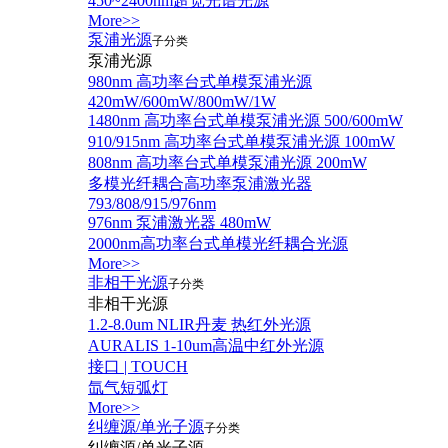
450~2400nm超宽光谱光源
More>>
泵浦光源
子分类
泵浦光源
980nm 高功率台式单模泵浦光源
420mW/600mW/800mW/1W
1480nm 高功率台式单模泵浦光源 500/600mW
910/915nm 高功率台式单模泵浦光源 100mW
808nm 高功率台式单模泵浦光源 200mW
多模光纤耦合高功率泵浦激光器
793/808/915/976nm
976nm 泵浦激光器 480mW
2000nm高功率台式单模光纤耦合光源
More>>
非相干光源
子分类
非相干光源
1.2-8.0um NLIR丹麦 热红外光源
AURALIS 1-10um高温中红外光源
接口 | TOUCH
氙气短弧灯
More>>
纠缠源/单光子源
子分类
纠缠源/单光子源