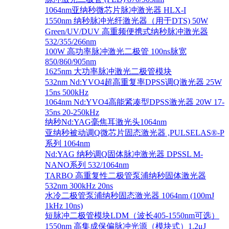
1064nm亚纳秒微芯片脉冲激光器 HLX-I
1550nm 纳秒脉冲光纤激光器（用于DTS) 50W
Green/UV/DUV 高重频便携式纳秒脉冲激光器
532/355/266nm
100W 高功率脉冲激光二极管 100ns脉宽
850/860/905nm
1625nm 大功率脉冲激光二极管模块
532nm Nd:YVO4超高重复率DPSS调Q激光器 25W
15ns 500kHz
1064nm Nd:YVO4高能紧凑型DPSS激光器 20W 17-
35ns 20-250kHz
纳秒Nd:YAG毫焦耳激光头1064nm
亚纳秒被动调Q微芯片固态激光器 ,PULSELAS®-P
系列 1064nm
Nd:YAG 纳秒调Q固体脉冲激光器 DPSSL M-
NANO系列 532/1064nm
TARBO 高重复性二极管泵浦纳秒固体激光器
532nm 300kHz 20ns
水冷二极管泵浦纳秒固态激光器 1064nm (100mJ
1kHz 10ns)
短脉冲二极管模块LDM（波长405-1550nm可选）
1550nm 高集成保偏脉冲光源（模块式）1.2μJ