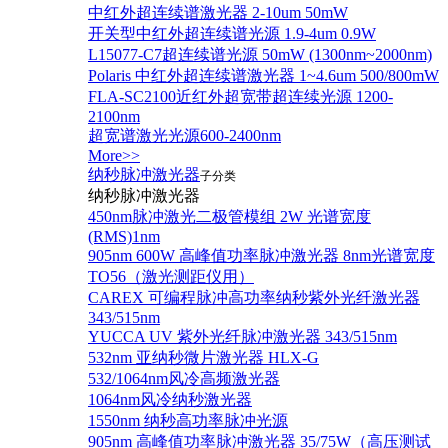
中红外超连续谱激光器 2-10um 50mW
开关型中红外超连续谱光源 1.9-4um 0.9W
L15077-C7超连续谱光源 50mW (1300nm~2000nm)
Polaris 中红外超连续谱激光器 1~4.6um 500/800mW
FLA-SC2100近红外超宽带超连续光源 1200-
2100nm
超宽谱激光光源600-2400nm
More>>
纳秒脉冲激光器
子分类
纳秒脉冲激光器
450nm脉冲激光二极管模组 2W 光谱宽度
(RMS)1nm
905nm 600W 高峰值功率脉冲激光器 8nm光谱宽度
TO56（激光测距仪用）
CAREX 可编程脉冲高功率纳秒紫外光纤激光器
343/515nm
YUCCA UV 紫外光纤脉冲激光器 343/515nm
532nm 亚纳秒微片激光器 HLX-G
532/1064nm风冷高频激光器
1064nm风冷纳秒激光器
1550nm 纳秒高功率脉冲光源
905nm 高峰值功率脉冲激光器 35/75W（高压测试