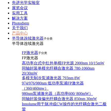
先进光学实验室
展览会议
实用工具
解决方案
Photodigm
关于我们
产品中心
半导体连续激光器
子分类
半导体连续激光器
FP激光器
子分类
FP激光器
高功率台式中红外单模FP光源 2000nm 10/15mW
同轴封装单模光纤耦合激光器 780-1060nm
20/30mW
多模无制冷泵浦激光器 793nm 8W
974/976/980nm 低功率泵浦FP激光器
（360/460mw）
980nm泵浦激光器（高功率600/ 800mW）
同轴封装保偏光纤耦合激光器 850nm 30mW
Innolume用于脉冲或CW操作的光纤耦合激光二极
管