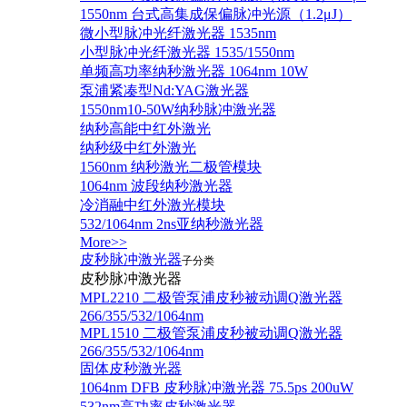
1550nm 台式高集成保偏脉冲光源（1.2μJ）
微小型脉冲光纤激光器 1535nm
小型脉冲光纤激光器 1535/1550nm
单频高功率纳秒激光器 1064nm 10W
泵浦紧凑型Nd:YAG激光器
1550nm10-50W纳秒脉冲激光器
纳秒高能中红外激光
纳秒级中红外激光
1560nm 纳秒激光二极管模块
1064nm 波段纳秒激光器
冷消融中红外激光模块
532/1064nm 2ns亚纳秒激光器
More>>
皮秒脉冲激光器
子分类
皮秒脉冲激光器
​MPL2210 二极管泵浦皮秒被动调Q激光器
266/355/532/1064nm
MPL1510 二极管泵浦皮秒被动调Q激光器
266/355/532/1064nm
固体皮秒激光器
1064nm DFB 皮秒脉冲激光器 75.5ps 200uW
532nm高功率皮秒激光器