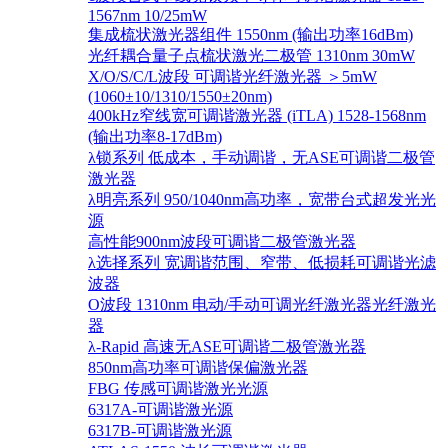
1567nm 10/25mW
集成梳状激光器组件 1550nm (输出功率16dBm)
光纤耦合量子点梳状激光二极管 1310nm 30mW
X/O/S/C/L波段 可调谐光纤激光器 ＞5mW
(1060±10/1310/1550±20nm)
400kHz窄线宽可调谐激光器 (iTLA) 1528-1568nm
(输出功率8-17dBm)
λ锁系列 低成本，手动调谐，无ASE可调谐二极管
激光器
λ明亮系列 950/1040nm高功率，宽带台式超发光光
源
高性能900nm波段可调谐二极管激光器
λ选择系列 宽调谐范围、窄带、低损耗可调谐光滤
波器
O波段 1310nm 电动/手动可调光纤激光器光纤激光
器
λ-Rapid 高速无ASE可调谐二极管激光器
850nm高功率可调谐保偏激光器
FBG 传感可调谐激光光源
6317A-可调谐激光源
6317B-可调谐激光源