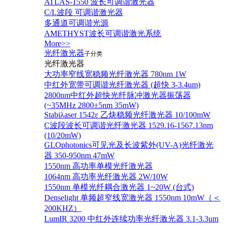
ATLAS-1550 波长可调谐激光器
C/L波段 可调谐激光器
多通道可调谐光源
AMETHYST波长可调谐激光系统
More>>
光纤激光器
子分类
光纤激光器
大功率窄线宽稳频光纤激光器 780nm 1W
中红外宽带可调谐光纤激光器 (超快 3-3.4um)
2800nm中红外超快光纤脉冲激光器振荡器
(~35MHz 2800±5nm 35mW)
Stabiλaser 1542ε 乙炔稳频光纤激光器 10/100mW
C波段波长可调谐光纤激光器 1529.16-1567.13nm
(10/20mW)
GLOphotonics可见光及长波紫外(UV-A)光纤激光
器 350-950nm 47mW
1550nm 高功率单模光纤激光器
1064nm 高功率光纤激光器 2W/10W
1550nm 单模光纤耦合激光器 1~20W (台式)
Denselight 单频超窄线宽激光器 1550nm 10mW（＜
200KHZ）
LumIR 3200 中红外连续功率光纤激光器 3.1-3.3um