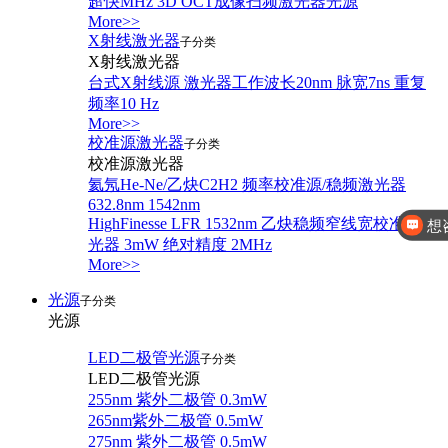
超快MHz 3D OCT成像扫频激光器光源
More>>
X射线激光器
子分类
X射线激光器
台式X射线源 激光器工作波长20nm 脉宽7ns 重复
频率10 Hz
More>>
校准源激光器
子分类
校准源激光器
想
氦氖He-Ne/乙炔C2H2 频率校准源/稳频激光器
632.8nm 1542nm
HighFinesse LFR 1532nm 乙炔稳频窄线宽校准源激
你好，有
光器 3mW 绝对精度 2MHz
More>>
光源
子分类
光源
LED二极管光源
子分类
LED二极管光源
255nm 紫外二极管 0.3mW
265nm紫外二极管 0.5mW
275nm 紫外二极管 0.5mW