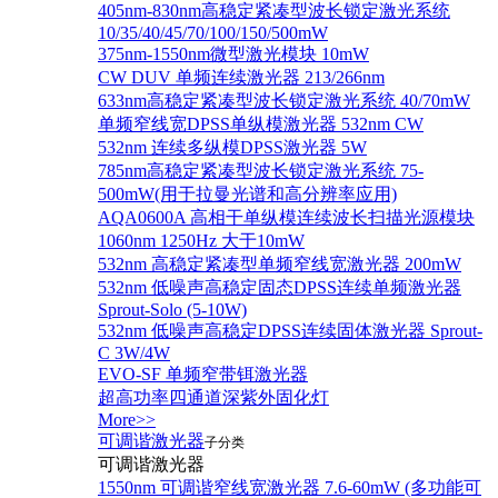
405nm-830nm高稳定紧凑型波长锁定激光系统
10/35/40/45/70/100/150/500mW
375nm-1550nm微型激光模块 10mW
CW DUV 单频连续激光器 213/266nm
633nm高稳定紧凑型波长锁定激光系统 40/70mW
单频窄线宽DPSS单纵模激光器 532nm CW
532nm 连续多纵模DPSS激光器 5W
785nm高稳定紧凑型波长锁定激光系统 75-
500mW(用于拉曼光谱和高分辨率应用)
AQA0600A 高相干单纵模连续波长扫描光源模块
1060nm 1250Hz 大于10mW
532nm 高稳定紧凑型单频窄线宽激光器 200mW
532nm 低噪声高稳定固态DPSS连续单频激光器
Sprout‐Solo (5-10W)
532nm 低噪声高稳定DPSS连续固体激光器 Sprout-
C 3W/4W
EVO-SF 单频窄带铒激光器
超高功率四通道深紫外固化灯
More>>
可调谐激光器
子分类
可调谐激光器
1550nm 可调谐窄线宽激光器 7.6-60mW (多功能可