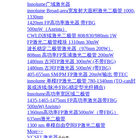
Innolume广域激光器
innolume Broad-area宽发射大面积激光二极管 1000-
1330nm
1420nm FP高功率激光器 带FBG
500mW（Anristu）
CWLD连续激光二极管 808/830/980nm 1W
FP激光二极管模块 1310nm 30mW
波长稳定二极管激光器（976nm 200W）
808nm 高功率FP泵浦激光二极管 200mW
1480nm 古河FP激光器 300mW (不带FBG)
1480nm 古河FP激光器 500mW (带FBG)
405-655nm SM/PM FP激光器 20mW输出 带TEC
innolume 单模FP激光二极管 780-1340nm (TO-can封
装或连续/脉冲/FBG稳定型光纤耦合)
Innolume高功率宽区域二极管
1435-1465-1475nm FP高功率激光器带FBG
500mW(Anristu)
1360nm高功率FP激光器500mW（带FBG）
635nm激光二极管
1300 nm 单模自由空间FP激光二极管
More>>
VCSEL激光器
子分类