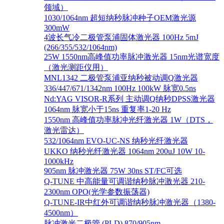
领域）
1030/1064nm 超短纳秒脉冲种子OEM激光源
300mW
4波长气冷二极管泵浦固体激光器 100Hz 5mJ
(266/355/532/1064nm)
25W 1550nm高峰值功率脉冲激光器 15nm光谱宽度
（激光测距仪用）
MNL1342 二极管泵浦亚纳秒被动调Q激光器
336/447/671/1342nm 100Hz 100kW 脉宽0.5ns
Nd:YAG VISOR-R系列 主动调Q纳秒DPSS激光器
1064nm 脉宽小于15ns 重复率1-20 Hz
1550nm 高峰值功率脉冲光纤激光器 1W（DTS，
激光雷达）
532/1064nm EVO-UC-NS 纳秒光纤激光器
UKKO 纳秒光纤激光器 1064nm 200uJ 10W 10-
1000kHz
905nm 脉冲激光器 75W 30ns ST/FC可选
Q-TUNE 中高能量可调谐纳秒脉冲激光器 210-
2300nm OPO(光学参数振荡器)
Q-TUNE-IR中红外可调谐纳秒脉冲激光器（1380-
4500nm）
脉冲激光二极管 (PLD) 870/905nm