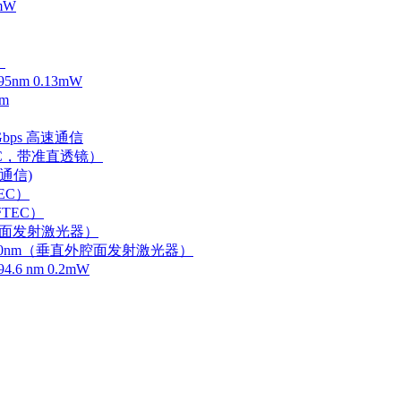
mW
）
m 0.13mW
m
Gbps 高速通信
EC，带准直透镜）
速通信)
EC）
TEC）
外腔面发射激光器）
0-750nm（垂直外腔面发射激光器）
 nm 0.2mW