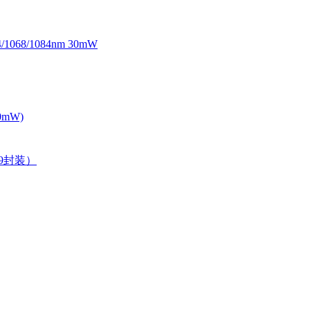
068/1084nm 30mW
0mW)
39封装）