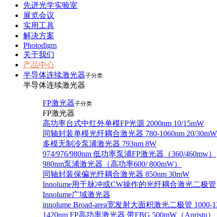
先进光学实验室
展览会议
实用工具
解决方案
Photodigm
关于我们
产品中心
半导体连续激光器
子分类
半导体连续激光器
FP激光器
子分类
FP激光器
高功率台式中红外单模FP光源 2000nm 10/15mW
同轴封装单模光纤耦合激光器 780-1060nm 20/30mW
多模无制冷泵浦激光器 793nm 8W
974/976/980nm 低功率泵浦FP激光器（360/460mw）
980nm泵浦激光器（高功率600/ 800mW）
同轴封装保偏光纤耦合激光器 850nm 30mW
Innolume用于脉冲或CW操作的光纤耦合激光二极管
Innolume广域激光器
innolume Broad-area宽发射大面积激光二极管 1000-1
1420nm FP高功率激光器 带FBG 500mW（Anristu）