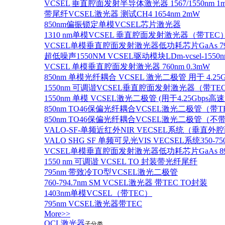
VCSEL 垂直腔面发射半导体激光器 1567/1550nm 1
带尾纤VCSEL激光器 测试CH4 1654nm 2mW
850nm偏振锁定单模VCSEL芯片激光器
1310 nm单模VCSEL 垂直腔面发射激光器（带TEC
VCSEL单模垂直腔面发射激光器低功耗芯片GaAs 795n
超低噪声1550NM VCSEL驱动模块LDm-vcsel-1550n
VCSEL 单模垂直腔面发射激光器 760nm 0.3mW
850nm 单模光纤耦合 VCSEL 激光二极管 用于 4.25
1550nm 可调谐VCSEL垂直腔面发射激光器（带T
1550nm 单模 VCSEL激光二极管 (用于4.25Gbps高
850nm TO46保偏光纤耦合VCSEL激光二极管（带T
850nm TO46保偏光纤耦合VCSEL激光二极管（不带
VALO-SF-单频近红外NIR VECSEL系统（垂直
VALO SHG SF 单频可见光VIS VECSEL系统35
VCSEL单模垂直腔面发射激光器低功耗芯片GaAs 894.6
1550 nm 可调谐 VCSEL TO 封装带光纤尾纤
795nm 带致冷TO型VCSEL激光二极管
760-794.7nm SM VCSEL激光器 带TEC TO封装
1403nm单模VCSEL（带TEC）
795nm VCSEL激光器带TEC
More>>
QCL激光器
子分类