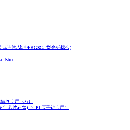
-can封装或连续/脉冲/FBG稳定型光纤耦合)
istu)
LAS氧气专用TO5）
二极管已停产 芯片在售)（CPT原子钟专用）