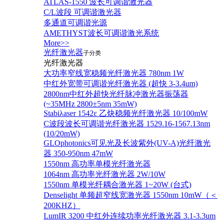
ATLAS-1550 波长可调谐激光器
C/L波段 可调谐激光器
多通道可调谐光源
AMETHYST波长可调谐激光系统
More>>
光纤激光器
子分类
光纤激光器
大功率窄线宽稳频光纤激光器 780nm 1W
中红外宽带可调谐光纤激光器 (超快 3-3.4um)
2800nm中红外超快光纤脉冲激光器振荡器
(~35MHz 2800±5nm 35mW)
Stabiλaser 1542ε 乙炔稳频光纤激光器 10/100mW
C波段波长可调谐光纤激光器 1529.16-1567.13nm
(10/20mW)
GLOphotonics可见光及长波紫外(UV-A)光纤激光
器 350-950nm 47mW
1550nm 高功率单模光纤激光器
1064nm 高功率光纤激光器 2W/10W
1550nm 单模光纤耦合激光器 1~20W (台式)
Denselight 单频超窄线宽激光器 1550nm 10mW（＜
200KHZ）
LumIR 3200 中红外连续功率光纤激光器 3.1-3.3um