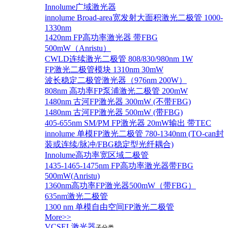
Innolume广域激光器
innolume Broad-area宽发射大面积激光二极管 1000-
1330nm
1420nm FP高功率激光器 带FBG
500mW（Anristu）
CWLD连续激光二极管 808/830/980nm 1W
FP激光二极管模块 1310nm 30mW
波长稳定二极管激光器（976nm 200W）
808nm 高功率FP泵浦激光二极管 200mW
1480nm 古河FP激光器 300mW (不带FBG)
1480nm 古河FP激光器 500mW (带FBG)
405-655nm SM/PM FP激光器 20mW输出 带TEC
innolume 单模FP激光二极管 780-1340nm (TO-can封
装或连续/脉冲/FBG稳定型光纤耦合)
Innolume高功率宽区域二极管
1435-1465-1475nm FP高功率激光器带FBG
500mW(Anristu)
1360nm高功率FP激光器500mW（带FBG）
635nm激光二极管
1300 nm 单模自由空间FP激光二极管
More>>
VCSEL激光器
子分类