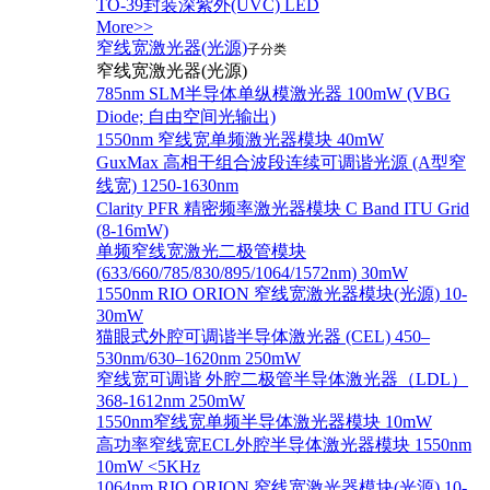
TO-39封装深紫外(UVC) LED
More>>
窄线宽激光器(光源)
子分类
窄线宽激光器(光源)
785nm SLM半导体单纵模激光器 100mW (VBG
Diode; 自由空间光输出)
1550nm 窄线宽单频激光器模块 40mW
GuxMax 高相干组合波段连续可调谐光源 (A型窄
线宽) 1250-1630nm
Clarity PFR 精密频率激光器模块 C Band ITU Grid
(8-16mW)
单频窄线宽激光二极管模块
(633/660/785/830/895/1064/1572nm) 30mW
1550nm RIO ORION 窄线宽激光器模块(光源) 10-
30mW
猫眼式外腔可调谐半导体激光器 (CEL) 450–
530nm/630–1620nm 250mW
窄线宽可调谐 外腔二极管半导体激光器（LDL）
368-1612nm 250mW
1550nm窄线宽单频半导体激光器模块 10mW
高功率窄线宽ECL外腔半导体激光器模块 1550nm
10mW <5KHz
1064nm RIO ORION 窄线宽激光器模块(光源) 10-