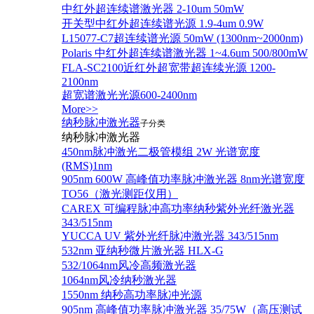
中红外超连续谱激光器 2-10um 50mW
开关型中红外超连续谱光源 1.9-4um 0.9W
L15077-C7超连续谱光源 50mW (1300nm~2000nm)
Polaris 中红外超连续谱激光器 1~4.6um 500/800mW
FLA-SC2100近红外超宽带超连续光源 1200-
2100nm
超宽谱激光光源600-2400nm
More>>
纳秒脉冲激光器
子分类
纳秒脉冲激光器
450nm脉冲激光二极管模组 2W 光谱宽度
(RMS)1nm
905nm 600W 高峰值功率脉冲激光器 8nm光谱宽度
TO56（激光测距仪用）
CAREX 可编程脉冲高功率纳秒紫外光纤激光器
343/515nm
YUCCA UV 紫外光纤脉冲激光器 343/515nm
532nm 亚纳秒微片激光器 HLX-G
532/1064nm风冷高频激光器
1064nm风冷纳秒激光器
1550nm 纳秒高功率脉冲光源
905nm 高峰值功率脉冲激光器 35/75W（高压测试