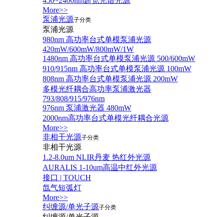
450~2400nm超宽光谱光源
More>>
泵浦光源
子分类
泵浦光源
980nm 高功率台式单模泵浦光源
420mW/600mW/800mW/1W
1480nm 高功率台式单模泵浦光源 500/600mW
910/915nm 高功率台式单模泵浦光源 100mW
808nm 高功率台式单模泵浦光源 200mW
多模光纤耦合高功率泵浦激光器
793/808/915/976nm
976nm 泵浦激光器 480mW
2000nm高功率台式单模光纤耦合光源
More>>
非相干光源
子分类
非相干光源
1.2-8.0um NLIR丹麦 热红外光源
AURALIS 1-10um高温中红外光源
接口 | TOUCH
氙气短弧灯
More>>
纠缠源/单光子源
子分类
纠缠源/单光子源