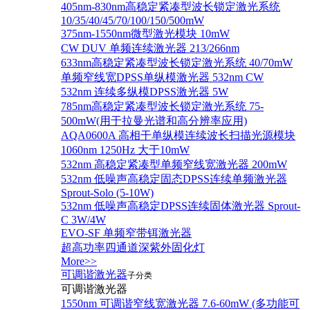
405nm-830nm高稳定紧凑型波长锁定激光系统
10/35/40/45/70/100/150/500mW
375nm-1550nm微型激光模块 10mW
CW DUV 单频连续激光器 213/266nm
633nm高稳定紧凑型波长锁定激光系统 40/70mW
单频窄线宽DPSS单纵模激光器 532nm CW
532nm 连续多纵模DPSS激光器 5W
785nm高稳定紧凑型波长锁定激光系统 75-
500mW(用于拉曼光谱和高分辨率应用)
AQA0600A 高相干单纵模连续波长扫描光源模块
1060nm 1250Hz 大于10mW
532nm 高稳定紧凑型单频窄线宽激光器 200mW
532nm 低噪声高稳定固态DPSS连续单频激光器
Sprout‐Solo (5-10W)
532nm 低噪声高稳定DPSS连续固体激光器 Sprout-
C 3W/4W
EVO-SF 单频窄带铒激光器
超高功率四通道深紫外固化灯
More>>
可调谐激光器
子分类
可调谐激光器
1550nm 可调谐窄线宽激光器 7.6-60mW (多功能可