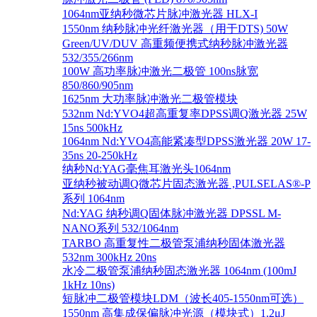
1064nm亚纳秒微芯片脉冲激光器 HLX-I
1550nm 纳秒脉冲光纤激光器（用于DTS) 50W
Green/UV/DUV 高重频便携式纳秒脉冲激光器
532/355/266nm
100W 高功率脉冲激光二极管 100ns脉宽
850/860/905nm
1625nm 大功率脉冲激光二极管模块
532nm Nd:YVO4超高重复率DPSS调Q激光器 25W
15ns 500kHz
1064nm Nd:YVO4高能紧凑型DPSS激光器 20W 17-
35ns 20-250kHz
纳秒Nd:YAG毫焦耳激光头1064nm
亚纳秒被动调Q微芯片固态激光器 ,PULSELAS®-P
系列 1064nm
Nd:YAG 纳秒调Q固体脉冲激光器 DPSSL M-
NANO系列 532/1064nm
TARBO 高重复性二极管泵浦纳秒固体激光器
532nm 300kHz 20ns
水冷二极管泵浦纳秒固态激光器 1064nm (100mJ
1kHz 10ns)
短脉冲二极管模块LDM（波长405-1550nm可选）
1550nm 高集成保偏脉冲光源（模块式）1.2μJ