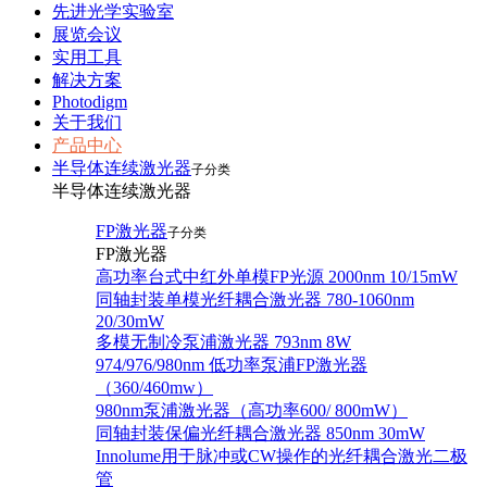
先进光学实验室
展览会议
实用工具
解决方案
Photodigm
关于我们
产品中心
半导体连续激光器
子分类
半导体连续激光器
FP激光器
子分类
FP激光器
高功率台式中红外单模FP光源 2000nm 10/15mW
同轴封装单模光纤耦合激光器 780-1060nm
20/30mW
多模无制冷泵浦激光器 793nm 8W
974/976/980nm 低功率泵浦FP激光器
（360/460mw）
980nm泵浦激光器（高功率600/ 800mW）
同轴封装保偏光纤耦合激光器 850nm 30mW
Innolume用于脉冲或CW操作的光纤耦合激光二极
管