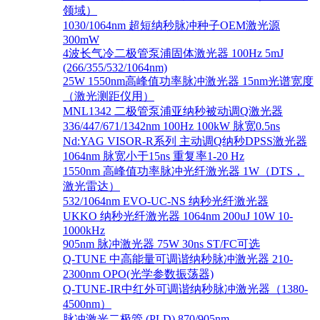
领域）
1030/1064nm 超短纳秒脉冲种子OEM激光源
300mW
4波长气冷二极管泵浦固体激光器 100Hz 5mJ
(266/355/532/1064nm)
25W 1550nm高峰值功率脉冲激光器 15nm光谱宽度
（激光测距仪用）
MNL1342 二极管泵浦亚纳秒被动调Q激光器
336/447/671/1342nm 100Hz 100kW 脉宽0.5ns
Nd:YAG VISOR-R系列 主动调Q纳秒DPSS激光器
1064nm 脉宽小于15ns 重复率1-20 Hz
1550nm 高峰值功率脉冲光纤激光器 1W（DTS，
激光雷达）
532/1064nm EVO-UC-NS 纳秒光纤激光器
UKKO 纳秒光纤激光器 1064nm 200uJ 10W 10-
1000kHz
905nm 脉冲激光器 75W 30ns ST/FC可选
Q-TUNE 中高能量可调谐纳秒脉冲激光器 210-
2300nm OPO(光学参数振荡器)
Q-TUNE-IR中红外可调谐纳秒脉冲激光器（1380-
4500nm）
脉冲激光二极管 (PLD) 870/905nm