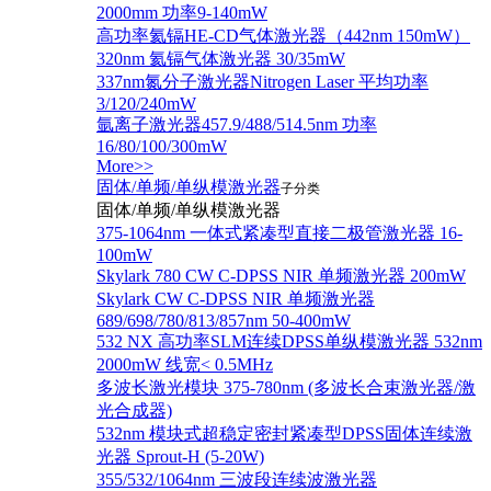
2000mm 功率9-140mW
高功率氦镉HE-CD气体激光器（442nm 150mW）
320nm 氦镉气体激光器 30/35mW
337nm氮分子激光器Nitrogen Laser 平均功率
3/120/240mW
氩离子激光器457.9/488/514.5nm 功率
16/80/100/300mW
More>>
固体/单频/单纵模激光器
子分类
固体/单频/单纵模激光器
375-1064nm 一体式紧凑型直接二极管激光器 16-
100mW
Skylark 780 CW C-DPSS NIR 单频激光器 200mW
Skylark CW C-DPSS NIR 单频激光器
689/698/780/813/857nm 50-400mW
532 NX 高功率SLM连续DPSS单纵模激光器 532nm
2000mW 线宽< 0.5MHz
多波长激光模块 375-780nm (多波长合束激光器/激
光合成器)
532nm 模块式超稳定密封紧凑型DPSS固体连续激
光器 Sprout-H (5-20W)
355/532/1064nm 三波段连续波激光器