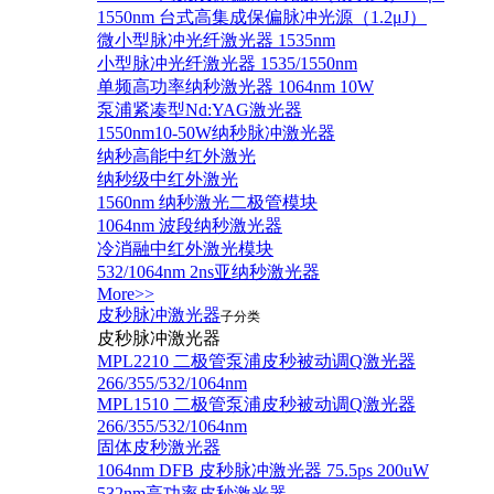
1550nm 台式高集成保偏脉冲光源（1.2μJ）
微小型脉冲光纤激光器 1535nm
小型脉冲光纤激光器 1535/1550nm
单频高功率纳秒激光器 1064nm 10W
泵浦紧凑型Nd:YAG激光器
1550nm10-50W纳秒脉冲激光器
纳秒高能中红外激光
纳秒级中红外激光
1560nm 纳秒激光二极管模块
1064nm 波段纳秒激光器
冷消融中红外激光模块
532/1064nm 2ns亚纳秒激光器
More>>
皮秒脉冲激光器
子分类
皮秒脉冲激光器
​MPL2210 二极管泵浦皮秒被动调Q激光器
266/355/532/1064nm
MPL1510 二极管泵浦皮秒被动调Q激光器
266/355/532/1064nm
固体皮秒激光器
1064nm DFB 皮秒脉冲激光器 75.5ps 200uW
532nm高功率皮秒激光器