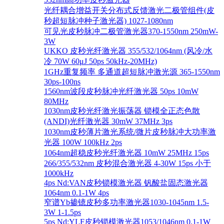
光纤耦合增益开关分布式反馈激光二极管组件(皮
秒超短脉冲种子激光器) 1027-1080nm
可见光皮秒脉冲二极管激光器370-1550nm 250mW-
3W
UKKO 皮秒光纤激光器 355/532/1064nm (风冷/水
冷 70W 60μJ 50ps 50kHz-20MHz)
1GHz重复频率 多通道超短脉冲激光源 365-1550nm
30ps-100ns
1560nm波段皮秒脉冲光纤激光器 50ps 10mW
80MHz
1030nm皮秒光纤激光振荡器 锁模全正态色散
(ANDI)光纤激光器 30mW 37MHz 3ps
1030nm皮秒薄片激光系统/微片皮秒脉冲大功率激
光器 100W 100kHz 2ps
1064nm超稳皮秒光纤激光器 10mW 25MHz 15ps
266/355/532nm 皮秒混合激光器 4-30W 15ps 小于
1000kHz
4ps Nd:VAN皮秒锁模激光器 钒酸盐固态激光器
1064nm 0.1-1W 4ps
窄谱Yb掺镱皮秒多功率激光器1030-1045nm 1.5-
3W 1-1.5ps
5ps Nd:YLF皮秒锁模激光器1053/1046nm 0.1-1W