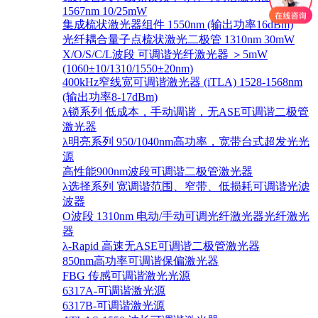
1567nm 10/25mW
集成梳状激光器组件 1550nm (输出功率16dBm)
光纤耦合量子点梳状激光二极管 1310nm 30mW
X/O/S/C/L波段 可调谐光纤激光器 ＞5mW
(1060±10/1310/1550±20nm)
400kHz窄线宽可调谐激光器 (iTLA) 1528-1568nm
(输出功率8-17dBm)
λ锁系列 低成本，手动调谐，无ASE可调谐二极管
激光器
λ明亮系列 950/1040nm高功率，宽带台式超发光光
源
高性能900nm波段可调谐二极管激光器
λ选择系列 宽调谐范围、窄带、低损耗可调谐光滤
波器
O波段 1310nm 电动/手动可调光纤激光器光纤激光
器
λ-Rapid 高速无ASE可调谐二极管激光器
850nm高功率可调谐保偏激光器
FBG 传感可调谐激光光源
6317A-可调谐激光源
6317B-可调谐激光源