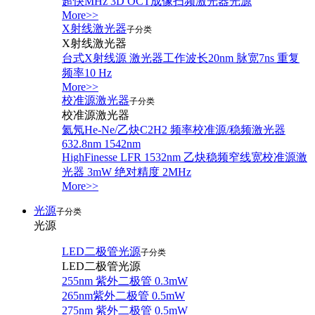
超快MHz 3D OCT成像扫频激光器光源
More>>
X射线激光器
子分类
X射线激光器
台式X射线源 激光器工作波长20nm 脉宽7ns 重复
频率10 Hz
More>>
校准源激光器
子分类
校准源激光器
氦氖He-Ne/乙炔C2H2 频率校准源/稳频激光器
632.8nm 1542nm
HighFinesse LFR 1532nm 乙炔稳频窄线宽校准源激
光器 3mW 绝对精度 2MHz
More>>
光源
子分类
光源
LED二极管光源
子分类
LED二极管光源
255nm 紫外二极管 0.3mW
265nm紫外二极管 0.5mW
275nm 紫外二极管 0.5mW