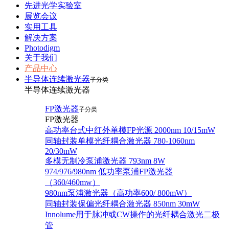
先进光学实验室
展览会议
实用工具
解决方案
Photodigm
关于我们
产品中心
半导体连续激光器
子分类
半导体连续激光器
FP激光器
子分类
FP激光器
高功率台式中红外单模FP光源 2000nm 10/15mW
同轴封装单模光纤耦合激光器 780-1060nm
20/30mW
多模无制冷泵浦激光器 793nm 8W
974/976/980nm 低功率泵浦FP激光器
（360/460mw）
980nm泵浦激光器（高功率600/ 800mW）
同轴封装保偏光纤耦合激光器 850nm 30mW
Innolume用于脉冲或CW操作的光纤耦合激光二极
管