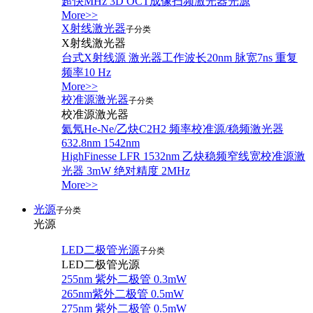
超快MHz 3D OCT成像扫频激光器光源
More>>
X射线激光器
子分类
X射线激光器
台式X射线源 激光器工作波长20nm 脉宽7ns 重复
频率10 Hz
More>>
校准源激光器
子分类
校准源激光器
氦氖He-Ne/乙炔C2H2 频率校准源/稳频激光器
632.8nm 1542nm
HighFinesse LFR 1532nm 乙炔稳频窄线宽校准源激
光器 3mW 绝对精度 2MHz
More>>
光源
子分类
光源
LED二极管光源
子分类
LED二极管光源
255nm 紫外二极管 0.3mW
265nm紫外二极管 0.5mW
275nm 紫外二极管 0.5mW