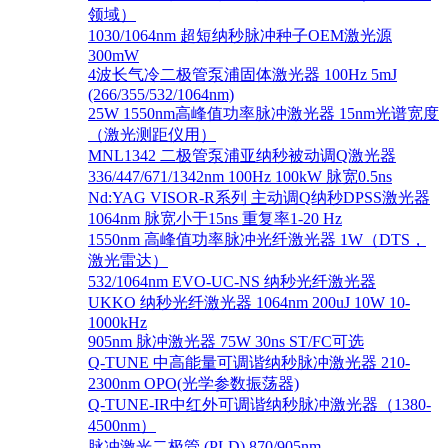
领域）
1030/1064nm 超短纳秒脉冲种子OEM激光源
300mW
4波长气冷二极管泵浦固体激光器 100Hz 5mJ
(266/355/532/1064nm)
25W 1550nm高峰值功率脉冲激光器 15nm光谱宽度
（激光测距仪用）
MNL1342 二极管泵浦亚纳秒被动调Q激光器
336/447/671/1342nm 100Hz 100kW 脉宽0.5ns
Nd:YAG VISOR-R系列 主动调Q纳秒DPSS激光器
1064nm 脉宽小于15ns 重复率1-20 Hz
1550nm 高峰值功率脉冲光纤激光器 1W（DTS，
激光雷达）
532/1064nm EVO-UC-NS 纳秒光纤激光器
UKKO 纳秒光纤激光器 1064nm 200uJ 10W 10-
1000kHz
905nm 脉冲激光器 75W 30ns ST/FC可选
Q-TUNE 中高能量可调谐纳秒脉冲激光器 210-
2300nm OPO(光学参数振荡器)
Q-TUNE-IR中红外可调谐纳秒脉冲激光器（1380-
4500nm）
脉冲激光二极管 (PLD) 870/905nm