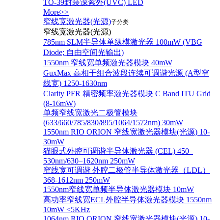
TO-39封装深紫外(UVC) LED
More>>
窄线宽激光器(光源)
子分类
窄线宽激光器(光源)
785nm SLM半导体单纵模激光器 100mW (VBG
Diode; 自由空间光输出)
1550nm 窄线宽单频激光器模块 40mW
GuxMax 高相干组合波段连续可调谐光源 (A型窄
线宽) 1250-1630nm
Clarity PFR 精密频率激光器模块 C Band ITU Grid
(8-16mW)
单频窄线宽激光二极管模块
(633/660/785/830/895/1064/1572nm) 30mW
1550nm RIO ORION 窄线宽激光器模块(光源) 10-
30mW
猫眼式外腔可调谐半导体激光器 (CEL) 450–
530nm/630–1620nm 250mW
窄线宽可调谐 外腔二极管半导体激光器（LDL）
368-1612nm 250mW
1550nm窄线宽单频半导体激光器模块 10mW
高功率窄线宽ECL外腔半导体激光器模块 1550nm
10mW <5KHz
1064nm RIO ORION 窄线宽激光器模块(光源) 10-