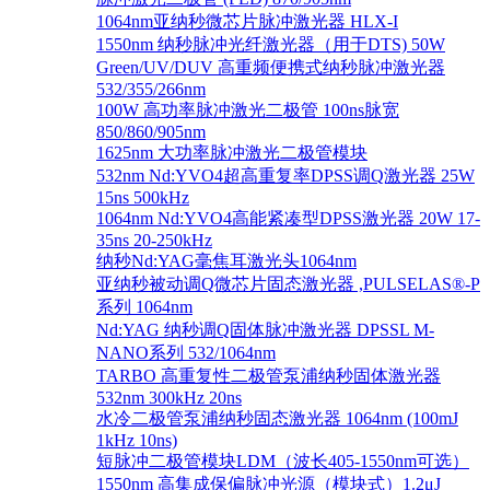
1064nm亚纳秒微芯片脉冲激光器 HLX-I
1550nm 纳秒脉冲光纤激光器（用于DTS) 50W
Green/UV/DUV 高重频便携式纳秒脉冲激光器
532/355/266nm
100W 高功率脉冲激光二极管 100ns脉宽
850/860/905nm
1625nm 大功率脉冲激光二极管模块
532nm Nd:YVO4超高重复率DPSS调Q激光器 25W
15ns 500kHz
1064nm Nd:YVO4高能紧凑型DPSS激光器 20W 17-
35ns 20-250kHz
纳秒Nd:YAG毫焦耳激光头1064nm
亚纳秒被动调Q微芯片固态激光器 ,PULSELAS®-P
系列 1064nm
Nd:YAG 纳秒调Q固体脉冲激光器 DPSSL M-
NANO系列 532/1064nm
TARBO 高重复性二极管泵浦纳秒固体激光器
532nm 300kHz 20ns
水冷二极管泵浦纳秒固态激光器 1064nm (100mJ
1kHz 10ns)
短脉冲二极管模块LDM（波长405-1550nm可选）
1550nm 高集成保偏脉冲光源（模块式）1.2μJ