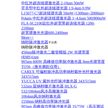
中红外超连续谱激光器 2-10um 50mW
开关型中红外超连续谱光源 1.9-4um 0.9W
L15077-C7超连续谱光源 50mW (1300nm~2000nm)
Polaris 中红外超连续谱激光器 1~4.6um 500/800mW
FLA-SC2100近红外超宽带超连续光源 1200-
2100nm
超宽谱激光光源600-2400nm
More>>
纳秒脉冲激光器
子分类
纳秒脉冲激光器
450nm脉冲激光二极管模组 2W 光谱宽度
(RMS)1nm
905nm 600W 高峰值功率脉冲激光器 8nm光谱宽度
TO56（激光测距仪用）
CAREX 可编程脉冲高功率纳秒紫外光纤激光器
343/515nm
YUCCA UV 紫外光纤脉冲激光器 343/515nm
532nm 亚纳秒微片激光器 HLX-G
532/1064nm风冷高频激光器
1064nm风冷纳秒激光器
1550nm 纳秒高功率脉冲光源
905nm 高峰值功率脉冲激光器 35/75W（高压测试