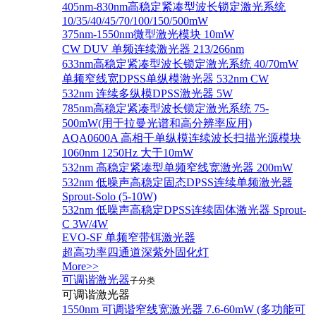
405nm-830nm高稳定紧凑型波长锁定激光系统
10/35/40/45/70/100/150/500mW
375nm-1550nm微型激光模块 10mW
CW DUV 单频连续激光器 213/266nm
633nm高稳定紧凑型波长锁定激光系统 40/70mW
单频窄线宽DPSS单纵模激光器 532nm CW
532nm 连续多纵模DPSS激光器 5W
785nm高稳定紧凑型波长锁定激光系统 75-
500mW(用于拉曼光谱和高分辨率应用)
AQA0600A 高相干单纵模连续波长扫描光源模块
1060nm 1250Hz 大于10mW
532nm 高稳定紧凑型单频窄线宽激光器 200mW
532nm 低噪声高稳定固态DPSS连续单频激光器
Sprout‐Solo (5-10W)
532nm 低噪声高稳定DPSS连续固体激光器 Sprout-
C 3W/4W
EVO-SF 单频窄带铒激光器
超高功率四通道深紫外固化灯
More>>
可调谐激光器
子分类
可调谐激光器
1550nm 可调谐窄线宽激光器 7.6-60mW (多功能可