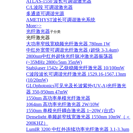
ATLAS-1550 波长可调谐激光器
C/L波段 可调谐激光器
多通道可调谐光源
AMETHYST波长可调谐激光系统
More>>
光纤激光器
子分类
光纤激光器
大功率窄线宽稳频光纤激光器 780nm 1W
中红外宽带可调谐光纤激光器 (超快 3-3.4um)
2800nm中红外超快光纤脉冲激光器振荡器
(~35MHz 2800±5nm 35mW)
Stabiλaser 1542ε 乙炔稳频光纤激光器 10/100mW
C波段波长可调谐光纤激光器 1529.16-1567.13nm
(10/20mW)
GLOphotonics可见光及长波紫外(UV-A)光纤激光
器 350-950nm 47mW
1550nm 高功率单模光纤激光器
1064nm 高功率光纤激光器 2W/10W
1550nm 单模光纤耦合激光器 1~20W (台式)
Denselight 单频超窄线宽激光器 1550nm 10mW（＜
200KHZ）
LumIR 3200 中红外连续功率光纤激光器 3.1-3.3um