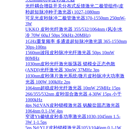
光纤耦合增益开关分布式反馈激光二极管组件(皮
秒超短脉冲种子激光器) 1027-1080nm
可见光皮秒脉冲二极管激光器370-1550nm 250mW-
3W
UKKO 皮秒光纤激光器 355/532/1064nm (风冷/水
冷 70W 60μJ 50ps 50kHz-20MHz)
1GHz重复频率 多通道超短脉冲激光源 365-1550nm
30ps-100ns
1560nm波段皮秒脉冲光纤激光器 50ps 10mW
80MHz
1030nm皮秒光纤激光振荡器 锁模全正态色散
(ANDI)光纤激光器 30mW 37MHz 3ps
1030nm皮秒薄片激光系统/微片皮秒脉冲大功率激
光器 100W 100kHz 2ps
1064nm超稳皮秒光纤激光器 10mW 25MHz 15ps
266/355/532nm 皮秒混合激光器 4-30W 15ps 小于
1000kHz
4ps Nd:VAN皮秒锁模激光器 钒酸盐固态激光器
1064nm 0.1-1W 4ps
窄谱Yb掺镱皮秒多功率激光器1030-1045nm 1.5-
3W 1-1.5ps
5ps Nd:YLF皮秒锁模激光器1053/1046nm 0.1-1W