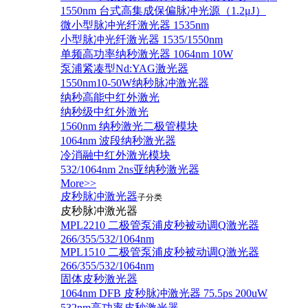
1550nm 台式高集成保偏脉冲光源（1.2μJ）
微小型脉冲光纤激光器 1535nm
小型脉冲光纤激光器 1535/1550nm
单频高功率纳秒激光器 1064nm 10W
泵浦紧凑型Nd:YAG激光器
1550nm10-50W纳秒脉冲激光器
纳秒高能中红外激光
纳秒级中红外激光
1560nm 纳秒激光二极管模块
1064nm 波段纳秒激光器
冷消融中红外激光模块
532/1064nm 2ns亚纳秒激光器
More>>
皮秒脉冲激光器
子分类
皮秒脉冲激光器
​MPL2210 二极管泵浦皮秒被动调Q激光器
266/355/532/1064nm
MPL1510 二极管泵浦皮秒被动调Q激光器
266/355/532/1064nm
固体皮秒激光器
1064nm DFB 皮秒脉冲激光器 75.5ps 200uW
532nm高功率皮秒激光器