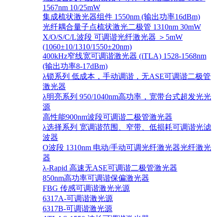
1567nm 10/25mW
集成梳状激光器组件 1550nm (输出功率16dBm)
光纤耦合量子点梳状激光二极管 1310nm 30mW
X/O/S/C/L波段 可调谐光纤激光器 ＞5mW
(1060±10/1310/1550±20nm)
400kHz窄线宽可调谐激光器 (iTLA) 1528-1568nm
(输出功率8-17dBm)
λ锁系列 低成本，手动调谐，无ASE可调谐二极管
激光器
λ明亮系列 950/1040nm高功率，宽带台式超发光光
源
高性能900nm波段可调谐二极管激光器
λ选择系列 宽调谐范围、窄带、低损耗可调谐光滤
波器
O波段 1310nm 电动/手动可调光纤激光器光纤激光
器
λ-Rapid 高速无ASE可调谐二极管激光器
850nm高功率可调谐保偏激光器
FBG 传感可调谐激光光源
6317A-可调谐激光源
6317B-可调谐激光源