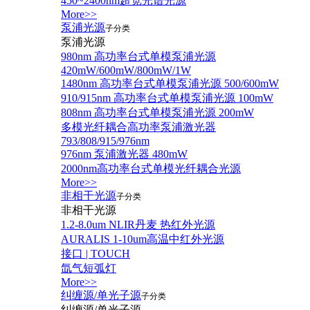
450~2400nm超宽光谱光源
More>>
泵浦光源
子分类
泵浦光源
980nm 高功率台式单模泵浦光源
420mW/600mW/800mW/1W
1480nm 高功率台式单模泵浦光源 500/600mW
910/915nm 高功率台式单模泵浦光源 100mW
808nm 高功率台式单模泵浦光源 200mW
多模光纤耦合高功率泵浦激光器
793/808/915/976nm
976nm 泵浦激光器 480mW
2000nm高功率台式单模光纤耦合光源
More>>
非相干光源
子分类
非相干光源
1.2-8.0um NLIR丹麦 热红外光源
AURALIS 1-10um高温中红外光源
接口 | TOUCH
氙气短弧灯
More>>
纠缠源/单光子源
子分类
纠缠源/单光子源