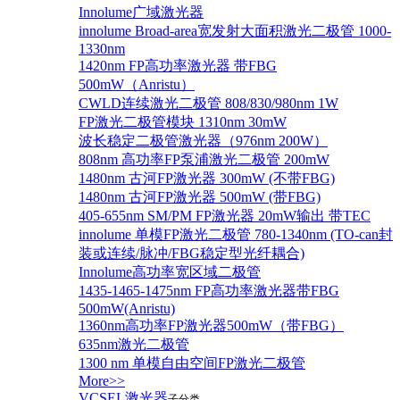
Innolume广域激光器
innolume Broad-area宽发射大面积激光二极管 1000-
1330nm
1420nm FP高功率激光器 带FBG
500mW（Anristu）
CWLD连续激光二极管 808/830/980nm 1W
FP激光二极管模块 1310nm 30mW
波长稳定二极管激光器（976nm 200W）
808nm 高功率FP泵浦激光二极管 200mW
1480nm 古河FP激光器 300mW (不带FBG)
1480nm 古河FP激光器 500mW (带FBG)
405-655nm SM/PM FP激光器 20mW输出 带TEC
innolume 单模FP激光二极管 780-1340nm (TO-can封
装或连续/脉冲/FBG稳定型光纤耦合)
Innolume高功率宽区域二极管
1435-1465-1475nm FP高功率激光器带FBG
500mW(Anristu)
1360nm高功率FP激光器500mW（带FBG）
635nm激光二极管
1300 nm 单模自由空间FP激光二极管
More>>
VCSEL激光器
子分类