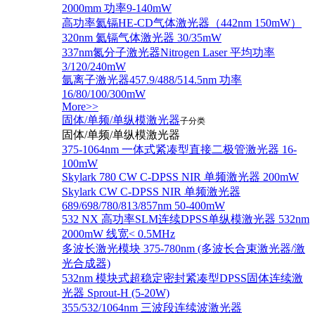
2000mm 功率9-140mW
高功率氦镉HE-CD气体激光器（442nm 150mW）
320nm 氦镉气体激光器 30/35mW
337nm氮分子激光器Nitrogen Laser 平均功率
3/120/240mW
氩离子激光器457.9/488/514.5nm 功率
16/80/100/300mW
More>>
固体/单频/单纵模激光器
子分类
固体/单频/单纵模激光器
375-1064nm 一体式紧凑型直接二极管激光器 16-
100mW
Skylark 780 CW C-DPSS NIR 单频激光器 200mW
Skylark CW C-DPSS NIR 单频激光器
689/698/780/813/857nm 50-400mW
532 NX 高功率SLM连续DPSS单纵模激光器 532nm
2000mW 线宽< 0.5MHz
多波长激光模块 375-780nm (多波长合束激光器/激
光合成器)
532nm 模块式超稳定密封紧凑型DPSS固体连续激
光器 Sprout-H (5-20W)
355/532/1064nm 三波段连续波激光器