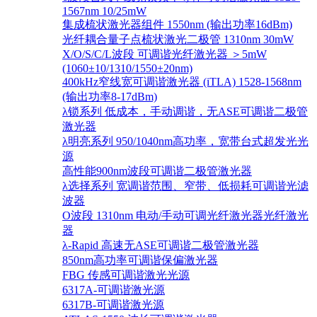
1567nm 10/25mW
集成梳状激光器组件 1550nm (输出功率16dBm)
光纤耦合量子点梳状激光二极管 1310nm 30mW
X/O/S/C/L波段 可调谐光纤激光器 ＞5mW
(1060±10/1310/1550±20nm)
400kHz窄线宽可调谐激光器 (iTLA) 1528-1568nm
(输出功率8-17dBm)
λ锁系列 低成本，手动调谐，无ASE可调谐二极管
激光器
λ明亮系列 950/1040nm高功率，宽带台式超发光光
源
高性能900nm波段可调谐二极管激光器
λ选择系列 宽调谐范围、窄带、低损耗可调谐光滤
波器
O波段 1310nm 电动/手动可调光纤激光器光纤激光
器
λ-Rapid 高速无ASE可调谐二极管激光器
850nm高功率可调谐保偏激光器
FBG 传感可调谐激光光源
6317A-可调谐激光源
6317B-可调谐激光源