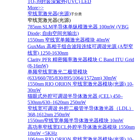
TO-39封装深紫外(UVC) LED
More>>
窄线宽激光器(光源)
子分类
窄线宽激光器(光源)
785nm SLM半导体单纵模激光器 100mW (VBG
Diode; 自由空间光输出)
1550nm 窄线宽单频激光器模块 40mW
GuxMax 高相干组合波段连续可调谐光源 (A型窄
线宽) 1250-1630nm
Clarity PFR 精密频率激光器模块 C Band ITU Grid
(8-16mW)
单频窄线宽激光二极管模块
(633/660/785/830/895/1064/1572nm) 30mW
1550nm RIO ORION 窄线宽激光器模块(光源) 10-
30mW
猫眼式外腔可调谐半导体激光器 (CEL) 450–
530nm/630–1620nm 250mW
窄线宽可调谐 外腔二极管半导体激光器（LDL）
368-1612nm 250mW
1550nm窄线宽单频半导体激光器模块 10mW
高功率窄线宽ECL外腔半导体激光器模块 1550nm
10mW <5KHz
1064nm RIO ORION 窄线宽激光器模块(光源) 10-