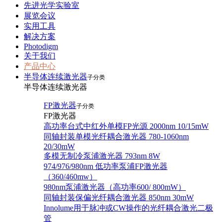
先进光学实验室
展览会议
实用工具
解决方案
Photodigm
关于我们
产品中心
半导体连续激光器
子分类
半导体连续激光器
FP激光器
子分类
FP激光器
高功率台式中红外单模FP光源 2000nm 10/15mW
同轴封装单模光纤耦合激光器 780-1060nm
20/30mW
多模无制冷泵浦激光器 793nm 8W
974/976/980nm 低功率泵浦FP激光器
（360/460mw）
980nm泵浦激光器（高功率600/ 800mW）
同轴封装保偏光纤耦合激光器 850nm 30mW
Innolume用于脉冲或CW操作的光纤耦合激光二极
管