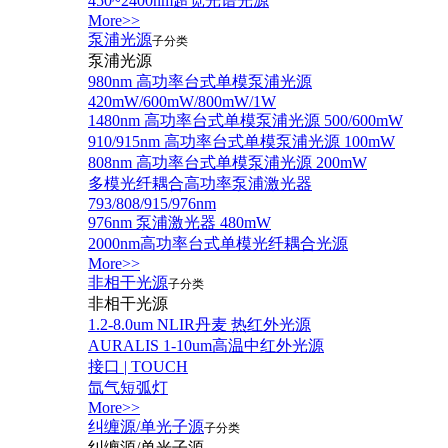
450~2400nm超宽光谱光源
More>>
泵浦光源
子分类
泵浦光源
980nm 高功率台式单模泵浦光源
420mW/600mW/800mW/1W
1480nm 高功率台式单模泵浦光源 500/600mW
910/915nm 高功率台式单模泵浦光源 100mW
808nm 高功率台式单模泵浦光源 200mW
多模光纤耦合高功率泵浦激光器
793/808/915/976nm
976nm 泵浦激光器 480mW
2000nm高功率台式单模光纤耦合光源
More>>
非相干光源
子分类
非相干光源
1.2-8.0um NLIR丹麦 热红外光源
AURALIS 1-10um高温中红外光源
接口 | TOUCH
氙气短弧灯
More>>
纠缠源/单光子源
子分类
纠缠源/单光子源