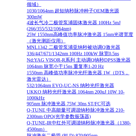
领域）
1030/1064nm 超短纳秒脉冲种子OEM激光源
300mW
4波长气冷二极管泵浦固体激光器 100Hz 5mJ
(266/355/532/1064nm)
25W 1550nm高峰值功率脉冲激光器 15nm光谱宽度
（激光测距仪用）
MNL1342 二极管泵浦亚纳秒被动调Q激光器
336/447/671/1342nm 100Hz 100kW 脉宽0.5ns
Nd:YAG VISOR-R系列 主动调Q纳秒DPSS激光器
1064nm 脉宽小于15ns 重复率1-20 Hz
1550nm 高峰值功率脉冲光纤激光器 1W（DTS，
激光雷达）
532/1064nm EVO-UC-NS 纳秒光纤激光器
UKKO 纳秒光纤激光器 1064nm 200uJ 10W 10-
1000kHz
905nm 脉冲激光器 75W 30ns ST/FC可选
Q-TUNE 中高能量可调谐纳秒脉冲激光器 210-
2300nm OPO(光学参数振荡器)
Q-TUNE-IR中红外可调谐纳秒脉冲激光器（1380-
4500nm）
脉冲激光二极管 (PLD) 870/905nm