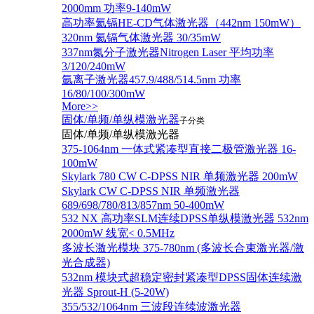
2000mm 功率9-140mW
高功率氦镉HE-CD气体激光器（442nm 150mW）
320nm 氦镉气体激光器 30/35mW
337nm氮分子激光器Nitrogen Laser 平均功率
3/120/240mW
氩离子激光器457.9/488/514.5nm 功率
16/80/100/300mW
More>>
固体/单频/单纵模激光器
子分类
固体/单频/单纵模激光器
375-1064nm 一体式紧凑型直接二极管激光器 16-
100mW
Skylark 780 CW C-DPSS NIR 单频激光器 200mW
Skylark CW C-DPSS NIR 单频激光器
689/698/780/813/857nm 50-400mW
532 NX 高功率SLM连续DPSS单纵模激光器 532nm
2000mW 线宽< 0.5MHz
多波长激光模块 375-780nm (多波长合束激光器/激
光合成器)
532nm 模块式超稳定密封紧凑型DPSS固体连续激
光器 Sprout-H (5-20W)
355/532/1064nm 三波段连续波激光器