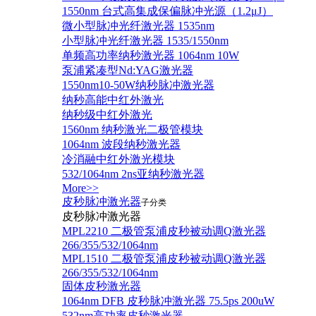
1550nm 台式高集成保偏脉冲光源（1.2μJ）
微小型脉冲光纤激光器 1535nm
小型脉冲光纤激光器 1535/1550nm
单频高功率纳秒激光器 1064nm 10W
泵浦紧凑型Nd:YAG激光器
1550nm10-50W纳秒脉冲激光器
纳秒高能中红外激光
纳秒级中红外激光
1560nm 纳秒激光二极管模块
1064nm 波段纳秒激光器
冷消融中红外激光模块
532/1064nm 2ns亚纳秒激光器
More>>
皮秒脉冲激光器
子分类
皮秒脉冲激光器
​MPL2210 二极管泵浦皮秒被动调Q激光器
266/355/532/1064nm
MPL1510 二极管泵浦皮秒被动调Q激光器
266/355/532/1064nm
固体皮秒激光器
1064nm DFB 皮秒脉冲激光器 75.5ps 200uW
532nm高功率皮秒激光器