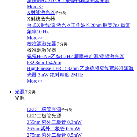
超快MHz 3D OCT成像扫频激光器光源
More>>
X射线激光器
子分类
X射线激光器
台式X射线源 激光器工作波长20nm 脉宽7ns 重复
频率10 Hz
More>>
校准源激光器
子分类
校准源激光器
氦氖He-Ne/乙炔C2H2 频率校准源/稳频激光器
632.8nm 1542nm
HighFinesse LFR 1532nm 乙炔稳频窄线宽校准源激
光器 3mW 绝对精度 2MHz
More>>
光源
子分类
光源
LED二极管光源
子分类
LED二极管光源
255nm 紫外二极管 0.3mW
265nm紫外二极管 0.5mW
275nm 紫外二极管 0.5mW