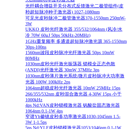
光纤耦合增益开关分布式反馈激光二极管组件(皮
秒超短脉冲种子激光器) 1027-1080nm
可见光皮秒脉冲二极管激光器370-1550nm 250mW-
3W
UKKO 皮秒光纤激光器 355/532/1064nm (风冷/水
冷 70W 60μJ 50ps 50kHz-20MHz)
1GHz重复频率 多通道超短脉冲激光源 365-1550nm
30ps-100ns
1560nm波段皮秒脉冲光纤激光器 50ps 10mW
80MHz
1030nm皮秒光纤激光振荡器 锁模全正态色散
(ANDI)光纤激光器 30mW 37MHz 3ps
1030nm皮秒薄片激光系统/微片皮秒脉冲大功率激
光器 100W 100kHz 2ps
1064nm超稳皮秒光纤激光器 10mW 25MHz 15ps
266/355/532nm 皮秒混合激光器 4-30W 15ps 小于
1000kHz
4ps Nd:VAN皮秒锁模激光器 钒酸盐固态激光器
1064nm 0.1-1W 4ps
窄谱Yb掺镱皮秒多功率激光器1030-1045nm 1.5-
3W 1-1.5ps
5ps Nd:YLF皮秒锁模激光器1053/1046nm 0.1-1W