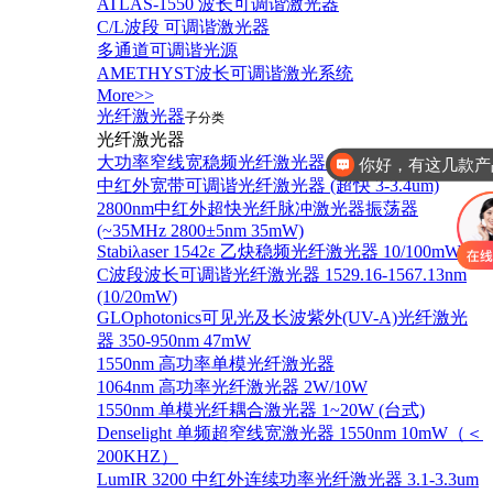
ATLAS-1550 波长可调谐激光器
C/L波段 可调谐激光器
多通道可调谐光源
AMETHYST波长可调谐激光系统
More>>
光纤激光器
子分类
光纤激光器
大功率窄线宽稳频光纤激光器 780nm 1W
你好，有这几款产
中红外宽带可调谐光纤激光器 (超快 3-3.4um)
2800nm中红外超快光纤脉冲激光器振荡器
(~35MHz 2800±5nm 35mW)
Stabiλaser 1542ε 乙炔稳频光纤激光器 10/100mW
C波段波长可调谐光纤激光器 1529.16-1567.13nm
(10/20mW)
GLOphotonics可见光及长波紫外(UV-A)光纤激光
器 350-950nm 47mW
1550nm 高功率单模光纤激光器
1064nm 高功率光纤激光器 2W/10W
1550nm 单模光纤耦合激光器 1~20W (台式)
Denselight 单频超窄线宽激光器 1550nm 10mW（＜
200KHZ）
LumIR 3200 中红外连续功率光纤激光器 3.1-3.3um