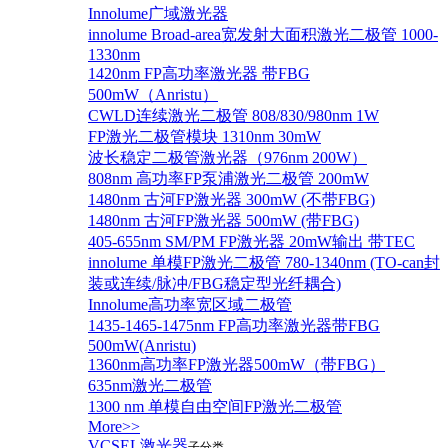
Innolume广域激光器
innolume Broad-area宽发射大面积激光二极管 1000-
1330nm
1420nm FP高功率激光器 带FBG
500mW（Anristu）
CWLD连续激光二极管 808/830/980nm 1W
FP激光二极管模块 1310nm 30mW
波长稳定二极管激光器（976nm 200W）
808nm 高功率FP泵浦激光二极管 200mW
1480nm 古河FP激光器 300mW (不带FBG)
1480nm 古河FP激光器 500mW (带FBG)
405-655nm SM/PM FP激光器 20mW输出 带TEC
innolume 单模FP激光二极管 780-1340nm (TO-can封
装或连续/脉冲/FBG稳定型光纤耦合)
Innolume高功率宽区域二极管
1435-1465-1475nm FP高功率激光器带FBG
500mW(Anristu)
1360nm高功率FP激光器500mW（带FBG）
635nm激光二极管
1300 nm 单模自由空间FP激光二极管
More>>
VCSEL激光器
子分类