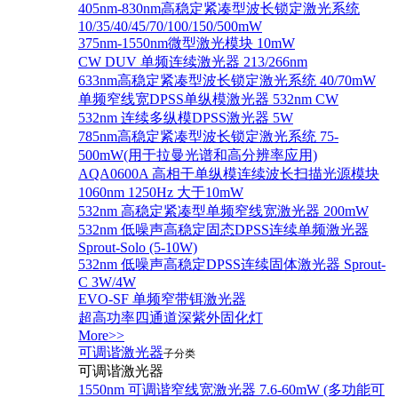
405nm-830nm高稳定紧凑型波长锁定激光系统
10/35/40/45/70/100/150/500mW
375nm-1550nm微型激光模块 10mW
CW DUV 单频连续激光器 213/266nm
633nm高稳定紧凑型波长锁定激光系统 40/70mW
单频窄线宽DPSS单纵模激光器 532nm CW
532nm 连续多纵模DPSS激光器 5W
785nm高稳定紧凑型波长锁定激光系统 75-
500mW(用于拉曼光谱和高分辨率应用)
AQA0600A 高相干单纵模连续波长扫描光源模块
1060nm 1250Hz 大于10mW
532nm 高稳定紧凑型单频窄线宽激光器 200mW
532nm 低噪声高稳定固态DPSS连续单频激光器
Sprout‐Solo (5-10W)
532nm 低噪声高稳定DPSS连续固体激光器 Sprout-
C 3W/4W
EVO-SF 单频窄带铒激光器
超高功率四通道深紫外固化灯
More>>
可调谐激光器
子分类
可调谐激光器
1550nm 可调谐窄线宽激光器 7.6-60mW (多功能可