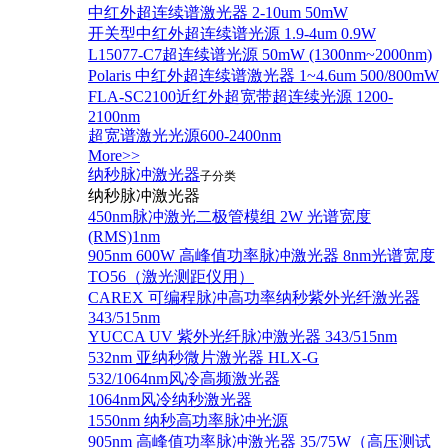
中红外超连续谱激光器 2-10um 50mW
开关型中红外超连续谱光源 1.9-4um 0.9W
L15077-C7超连续谱光源 50mW (1300nm~2000nm)
Polaris 中红外超连续谱激光器 1~4.6um 500/800mW
FLA-SC2100近红外超宽带超连续光源 1200-
2100nm
超宽谱激光光源600-2400nm
More>>
纳秒脉冲激光器
子分类
纳秒脉冲激光器
450nm脉冲激光二极管模组 2W 光谱宽度
(RMS)1nm
905nm 600W 高峰值功率脉冲激光器 8nm光谱宽度
TO56（激光测距仪用）
CAREX 可编程脉冲高功率纳秒紫外光纤激光器
343/515nm
YUCCA UV 紫外光纤脉冲激光器 343/515nm
532nm 亚纳秒微片激光器 HLX-G
532/1064nm风冷高频激光器
1064nm风冷纳秒激光器
1550nm 纳秒高功率脉冲光源
905nm 高峰值功率脉冲激光器 35/75W（高压测试