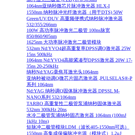
1064nm亚纳秒微芯片脉冲激光器 HLX-I
1550nm 纳秒脉冲光纤激光器（用于DTS) 50W
Green/UV/DUV 高重频便携式纳秒脉冲激光器
532/355/266nm
100W 高功率脉冲激光二极管 100ns脉宽
850/860/905nm
1625nm 大功率脉冲激光二极管模块
532nm Nd:YVO4超高重复率DPSS调Q激光器 25W
15ns 500kHz
1064nm Nd:YVO4高能紧凑型DPSS激光器 20W 17-
35ns 20-250kHz
纳秒Nd:YAG毫焦耳激光头1064nm
亚纳秒被动调Q微芯片固态激光器 ,PULSELAS®-P
系列 1064nm
Nd:YAG 纳秒调Q固体脉冲激光器 DPSSL M-
NANO系列 532/1064nm
TARBO 高重复性二极管泵浦纳秒固体激光器
532nm 300kHz 20ns
水冷二极管泵浦纳秒固态激光器 1064nm (100mJ
1kHz 10ns)
短脉冲二极管模块LDM（波长405-1550nm可选）
1550nm 高集成保偏脉冲光源（模块式）1.2μJ