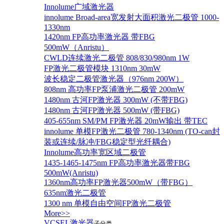
Innolume广域激光器
innolume Broad-area宽发射大面积激光二极管 1000-
1330nm
1420nm FP高功率激光器 带FBG
500mW（Anristu）
CWLD连续激光二极管 808/830/980nm 1W
FP激光二极管模块 1310nm 30mW
波长稳定二极管激光器（976nm 200W）
808nm 高功率FP泵浦激光二极管 200mW
1480nm 古河FP激光器 300mW (不带FBG)
1480nm 古河FP激光器 500mW (带FBG)
405-655nm SM/PM FP激光器 20mW输出 带TEC
innolume 单模FP激光二极管 780-1340nm (TO-can封
装或连续/脉冲/FBG稳定型光纤耦合)
Innolume高功率宽区域二极管
1435-1465-1475nm FP高功率激光器带FBG
500mW(Anristu)
1360nm高功率FP激光器500mW（带FBG）
635nm激光二极管
1300 nm 单模自由空间FP激光二极管
More>>
VCSEL激光器
子分类