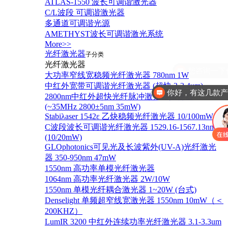
ATLAS-1550 波长可调谐激光器
C/L波段 可调谐激光器
多通道可调谐光源
AMETHYST波长可调谐激光系统
More>>
光纤激光器
子分类
光纤激光器
大功率窄线宽稳频光纤激光器 780nm 1W
中红外宽带可调谐光纤激光器 (超快 3-3.4um)
你好，有这几款
2800nm中红外超快光纤脉冲激光器振荡器
(~35MHz 2800±5nm 35mW)
Stabiλaser 1542ε 乙炔稳频光纤激光器 10/100mW
C波段波长可调谐光纤激光器 1529.16-1567.13nm
(10/20mW)
GLOphotonics可见光及长波紫外(UV-A)光纤激光
器 350-950nm 47mW
1550nm 高功率单模光纤激光器
1064nm 高功率光纤激光器 2W/10W
1550nm 单模光纤耦合激光器 1~20W (台式)
Denselight 单频超窄线宽激光器 1550nm 10mW（＜
200KHZ）
LumIR 3200 中红外连续功率光纤激光器 3.1-3.3um