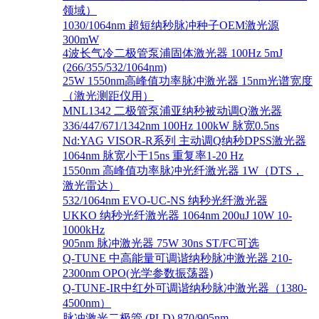
领域）
1030/1064nm 超短纳秒脉冲种子OEM激光源
300mW
4波长气冷二极管泵浦固体激光器 100Hz 5mJ
(266/355/532/1064nm)
25W 1550nm高峰值功率脉冲激光器 15nm光谱宽度
（激光测距仪用）
MNL1342 二极管泵浦亚纳秒被动调Q激光器
336/447/671/1342nm 100Hz 100kW 脉宽0.5ns
Nd:YAG VISOR-R系列 主动调Q纳秒DPSS激光器
1064nm 脉宽小于15ns 重复率1-20 Hz
1550nm 高峰值功率脉冲光纤激光器 1W（DTS，
激光雷达）
532/1064nm EVO-UC-NS 纳秒光纤激光器
UKKO 纳秒光纤激光器 1064nm 200uJ 10W 10-
1000kHz
905nm 脉冲激光器 75W 30ns ST/FC可选
Q-TUNE 中高能量可调谐纳秒脉冲激光器 210-
2300nm OPO(光学参数振荡器)
Q-TUNE-IR中红外可调谐纳秒脉冲激光器（1380-
4500nm）
脉冲激光二极管 (PLD) 870/905nm