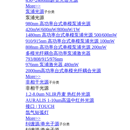
450~2400nm超宽光谱光源
More>>
泵浦光源
子分类
泵浦光源
980nm 高功率台式单模泵浦光源
420mW/600mW/800mW/1W
1480nm 高功率台式单模泵浦光源 500/600mW
910/915nm 高功率台式单模泵浦光源 100mW
808nm 高功率台式单模泵浦光源 200mW
多模光纤耦合高功率泵浦激光器
793/808/915/976nm
976nm 泵浦激光器 480mW
2000nm高功率台式单模光纤耦合光源
More>>
非相干光源
子分类
非相干光源
1.2-8.0um NLIR丹麦 热红外光源
AURALIS 1-10um高温中红外光源
接口 | TOUCH
氙气短弧灯
More>>
纠缠源/单光子源
子分类
纠缠源/单光子源