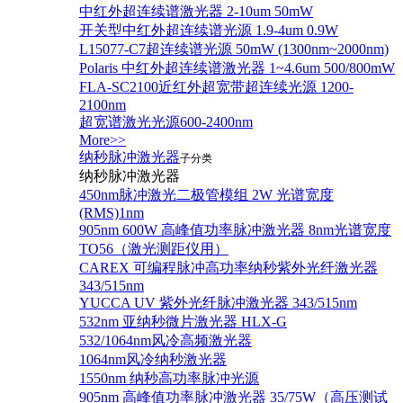
中红外超连续谱激光器 2-10um 50mW
开关型中红外超连续谱光源 1.9-4um 0.9W
L15077-C7超连续谱光源 50mW (1300nm~2000nm)
Polaris 中红外超连续谱激光器 1~4.6um 500/800mW
FLA-SC2100近红外超宽带超连续光源 1200-
2100nm
超宽谱激光光源600-2400nm
More>>
纳秒脉冲激光器
子分类
纳秒脉冲激光器
450nm脉冲激光二极管模组 2W 光谱宽度
(RMS)1nm
905nm 600W 高峰值功率脉冲激光器 8nm光谱宽度
TO56（激光测距仪用）
CAREX 可编程脉冲高功率纳秒紫外光纤激光器
343/515nm
YUCCA UV 紫外光纤脉冲激光器 343/515nm
532nm 亚纳秒微片激光器 HLX-G
532/1064nm风冷高频激光器
1064nm风冷纳秒激光器
1550nm 纳秒高功率脉冲光源
905nm 高峰值功率脉冲激光器 35/75W（高压测试