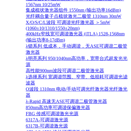
1567nm 10/25mW
集成梳状激光器组件 1550nm (输出功率16dBm)
光纤耦合量子点梳状激光二极管 1310nm 30mW
X/O/S/C/L波段 可调谐光纤激光器 ＞5mW
(1060±10/1310/1550±20nm)
400kHz窄线宽可调谐激光器 (iTLA) 1528-1568nm
(输出功率8-17dBm)
λ锁系列 低成本，手动调谐，无ASE可调谐二极管
激光器
λ明亮系列 950/1040nm高功率，宽带台式超发光光
源
高性能900nm波段可调谐二极管激光器
λ选择系列 宽调谐范围、窄带、低损耗可调谐光滤
波器
O波段 1310nm 电动/手动可调光纤激光器光纤激光
器
λ-Rapid 高速无ASE可调谐二极管激光器
850nm高功率可调谐保偏激光器
FBG 传感可调谐激光光源
6317A-可调谐激光源
6317B-可调谐激光源