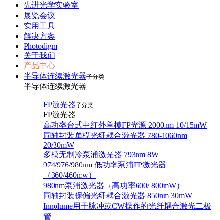
先进光学实验室
展览会议
实用工具
解决方案
Photodigm
关于我们
产品中心
半导体连续激光器
子分类
半导体连续激光器
FP激光器
子分类
FP激光器
高功率台式中红外单模FP光源 2000nm 10/15mW
同轴封装单模光纤耦合激光器 780-1060nm
20/30mW
多模无制冷泵浦激光器 793nm 8W
974/976/980nm 低功率泵浦FP激光器
（360/460mw）
980nm泵浦激光器（高功率600/ 800mW）
同轴封装保偏光纤耦合激光器 850nm 30mW
Innolume用于脉冲或CW操作的光纤耦合激光二极
管