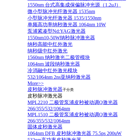
1550nm 台式高集成保偏脉冲光源（1.2μJ）
微小型脉冲光纤激光器 1535nm
小型脉冲光纤激光器 1535/1550nm
单频高功率纳秒激光器 1064nm 10W
泵浦紧凑型Nd:YAG激光器
1550nm10-50W纳秒脉冲激光器
纳秒高能中红外激光
纳秒级中红外激光
1560nm 纳秒激光二极管模块
1064nm 波段纳秒激光器
冷消融中红外激光模块
532/1064nm 2ns亚纳秒激光器
More>>
皮秒脉冲激光器
子分类
皮秒脉冲激光器
​MPL2210 二极管泵浦皮秒被动调Q激光器
266/355/532/1064nm
MPL1510 二极管泵浦皮秒被动调Q激光器
266/355/532/1064nm
固体皮秒激光器
1064nm DFB 皮秒脉冲激光器 75.5ps 200uW
532nm高功率皮秒激光器