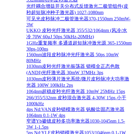
光纤耦合增益开关分布式反馈激光二极管组件(皮
秒超短脉冲种子激光器) 1027-1080nm
可见光皮秒脉冲二极管激光器370-1550nm 250mW-
3W
UKKO 皮秒光纤激光器 355/532/1064nm (风冷/水
冷 70W 60μJ 50ps 50kHz-20MHz)
1GHz重复频率 多通道超短脉冲激光源 365-1550nm
30ps-100ns
1560nm波段皮秒脉冲光纤激光器 50ps 10mW
80MHz
1030nm皮秒光纤激光振荡器 锁模全正态色散
(ANDI)光纤激光器 30mW 37MHz 3ps
1030nm皮秒薄片激光系统/微片皮秒脉冲大功率激
光器 100W 100kHz 2ps
1064nm超稳皮秒光纤激光器 10mW 25MHz 15ps
266/355/532nm 皮秒混合激光器 4-30W 15ps 小于
1000kHz
4ps Nd:VAN皮秒锁模激光器 钒酸盐固态激光器
1064nm 0.1-1W 4ps
窄谱Yb掺镱皮秒多功率激光器1030-1045nm 1.5-
3W 1-1.5ps
5ps Nd:YLF皮秒锁模激光器1053/1046nm 0.1-1W