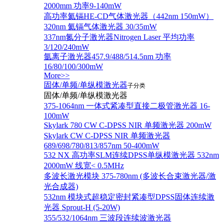
2000mm 功率9-140mW
高功率氦镉HE-CD气体激光器（442nm 150mW）
320nm 氦镉气体激光器 30/35mW
337nm氮分子激光器Nitrogen Laser 平均功率
3/120/240mW
氩离子激光器457.9/488/514.5nm 功率
16/80/100/300mW
More>>
固体/单频/单纵模激光器
子分类
固体/单频/单纵模激光器
375-1064nm 一体式紧凑型直接二极管激光器 16-
100mW
Skylark 780 CW C-DPSS NIR 单频激光器 200mW
Skylark CW C-DPSS NIR 单频激光器
689/698/780/813/857nm 50-400mW
532 NX 高功率SLM连续DPSS单纵模激光器 532nm
2000mW 线宽< 0.5MHz
多波长激光模块 375-780nm (多波长合束激光器/激
光合成器)
532nm 模块式超稳定密封紧凑型DPSS固体连续激
光器 Sprout-H (5-20W)
355/532/1064nm 三波段连续波激光器