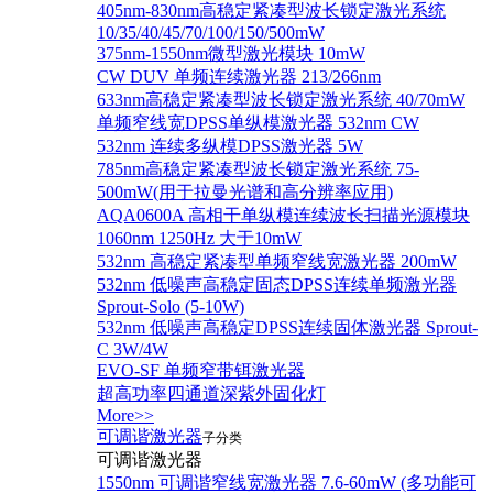
405nm-830nm高稳定紧凑型波长锁定激光系统
10/35/40/45/70/100/150/500mW
375nm-1550nm微型激光模块 10mW
CW DUV 单频连续激光器 213/266nm
633nm高稳定紧凑型波长锁定激光系统 40/70mW
单频窄线宽DPSS单纵模激光器 532nm CW
532nm 连续多纵模DPSS激光器 5W
785nm高稳定紧凑型波长锁定激光系统 75-
500mW(用于拉曼光谱和高分辨率应用)
AQA0600A 高相干单纵模连续波长扫描光源模块
1060nm 1250Hz 大于10mW
532nm 高稳定紧凑型单频窄线宽激光器 200mW
532nm 低噪声高稳定固态DPSS连续单频激光器
Sprout‐Solo (5-10W)
532nm 低噪声高稳定DPSS连续固体激光器 Sprout-
C 3W/4W
EVO-SF 单频窄带铒激光器
超高功率四通道深紫外固化灯
More>>
可调谐激光器
子分类
可调谐激光器
1550nm 可调谐窄线宽激光器 7.6-60mW (多功能可