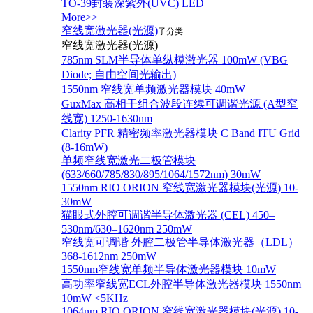
TO-39封装深紫外(UVC) LED
More>>
窄线宽激光器(光源)
子分类
窄线宽激光器(光源)
785nm SLM半导体单纵模激光器 100mW (VBG
Diode; 自由空间光输出)
1550nm 窄线宽单频激光器模块 40mW
GuxMax 高相干组合波段连续可调谐光源 (A型窄
线宽) 1250-1630nm
Clarity PFR 精密频率激光器模块 C Band ITU Grid
(8-16mW)
单频窄线宽激光二极管模块
(633/660/785/830/895/1064/1572nm) 30mW
1550nm RIO ORION 窄线宽激光器模块(光源) 10-
30mW
猫眼式外腔可调谐半导体激光器 (CEL) 450–
530nm/630–1620nm 250mW
窄线宽可调谐 外腔二极管半导体激光器（LDL）
368-1612nm 250mW
1550nm窄线宽单频半导体激光器模块 10mW
高功率窄线宽ECL外腔半导体激光器模块 1550nm
10mW <5KHz
1064nm RIO ORION 窄线宽激光器模块(光源) 10-