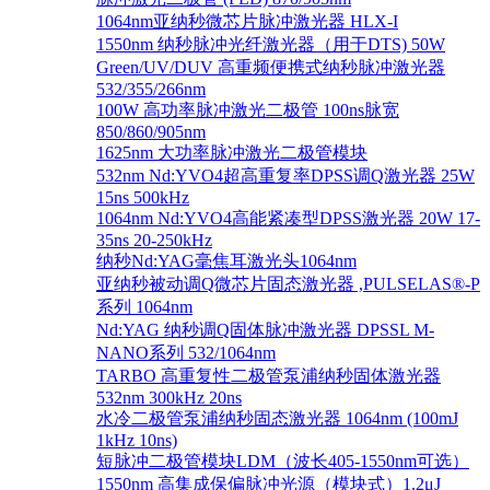
1064nm亚纳秒微芯片脉冲激光器 HLX-I
1550nm 纳秒脉冲光纤激光器（用于DTS) 50W
Green/UV/DUV 高重频便携式纳秒脉冲激光器
532/355/266nm
100W 高功率脉冲激光二极管 100ns脉宽
850/860/905nm
1625nm 大功率脉冲激光二极管模块
532nm Nd:YVO4超高重复率DPSS调Q激光器 25W
15ns 500kHz
1064nm Nd:YVO4高能紧凑型DPSS激光器 20W 17-
35ns 20-250kHz
纳秒Nd:YAG毫焦耳激光头1064nm
亚纳秒被动调Q微芯片固态激光器 ,PULSELAS®-P
系列 1064nm
Nd:YAG 纳秒调Q固体脉冲激光器 DPSSL M-
NANO系列 532/1064nm
TARBO 高重复性二极管泵浦纳秒固体激光器
532nm 300kHz 20ns
水冷二极管泵浦纳秒固态激光器 1064nm (100mJ
1kHz 10ns)
短脉冲二极管模块LDM（波长405-1550nm可选）
1550nm 高集成保偏脉冲光源（模块式）1.2μJ