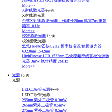
超快MHz 3D OCT成像扫频激光器光源
More>>
X射线激光器
子分类
X射线激光器
台式X射线源 激光器工作波长20nm 脉宽7ns 重复
频率10 Hz
More>>
校准源激光器
子分类
校准源激光器
氦氖He-Ne/乙炔C2H2 频率校准源/稳频激光器
632.8nm 1542nm
HighFinesse LFR 1532nm 乙炔稳频窄线宽校准源激
光器 3mW 绝对精度 2MHz
More>>
光源
子分类
光源
LED二极管光源
子分类
LED二极管光源
255nm 紫外二极管 0.3mW
265nm紫外二极管 0.5mW
275nm 紫外二极管 0.5mW