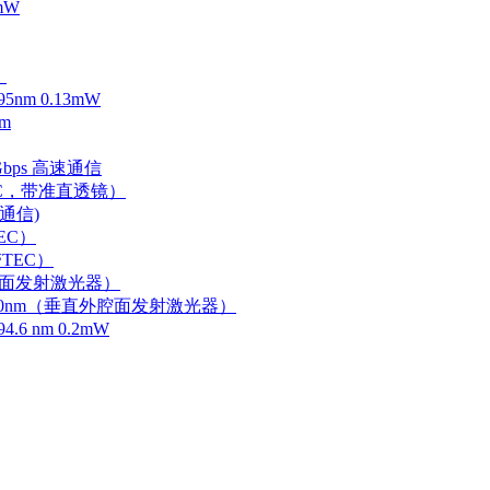
mW
）
m 0.13mW
m
Gbps 高速通信
EC，带准直透镜）
速通信)
EC）
TEC）
外腔面发射激光器）
0-750nm（垂直外腔面发射激光器）
 nm 0.2mW