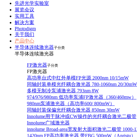
先进光学实验室
展览会议
实用工具
解决方案
Photodigm
关于我们
产品中心
半导体连续激光器
子分类
半导体连续激光器
FP激光器
子分类
FP激光器
高功率台式中红外单模FP光源 2000nm 10/15mW
同轴封装单模光纤耦合激光器 780-1060nm 20/30mW
多模无制冷泵浦激光器 793nm 8W
974/976/980nm 低功率泵浦FP激光器（360/460mw）
980nm泵浦激光器（高功率600/ 800mW）
同轴封装保偏光纤耦合激光器 850nm 30mW
Innolume用于脉冲或CW操作的光纤耦合激光二极管
Innolume广域激光器
innolume Broad-area宽发射大面积激光二极管 1000-1
1420nm FP高功率激光器 带FBG 500mW（Anristu）