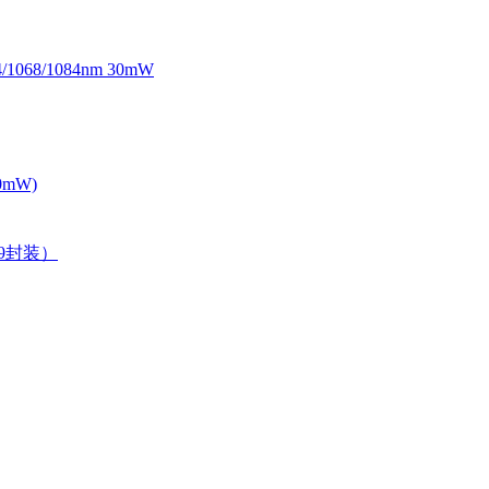
068/1084nm 30mW
0mW)
39封装）