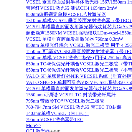
VCSEL 垂直腔面发射半导体激光器 1567/1550nm 1
带尾纤VCSEL激光器 测试CH4 1654nm 2mW
850nm偏振锁定单模VCSEL芯片激光器
1310 nm单模VCSEL 垂直腔面发射激光器（带TEC
VCSEL单模垂直腔面发射激光器低功耗芯片GaAs 795n
超低噪声1550NM VCSEL驱动模块LDm-vcsel-1550n
VCSEL 单模垂直腔面发射激光器 760nm 0.3mW
850nm 单模光纤耦合 VCSEL 激光二极管 用于 4.25
1550nm 可调谐VCSEL垂直腔面发射激光器（带T
1550nm 单模 VCSEL激光二极管 (用于4.25Gbps高
850nm TO46保偏光纤耦合VCSEL激光二极管（带T
850nm TO46保偏光纤耦合VCSEL激光二极管（不带
VALO-SF-单频近红外NIR VECSEL系统（垂直
VALO SHG SF 单频可见光VIS VECSEL系统35
VCSEL单模垂直腔面发射激光器低功耗芯片GaAs 894.6
1550 nm 可调谐 VCSEL TO 封装带光纤尾纤
795nm 带致冷TO型VCSEL激光二极管
760-794.7nm SM VCSEL激光器 带TEC TO封装
1403nm单模VCSEL（带TEC）
795nm VCSEL激光器带TEC
More>>
QCL激光器
子分类