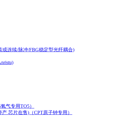
-can封装或连续/脉冲/FBG稳定型光纤耦合)
istu)
LAS氧气专用TO5）
二极管已停产 芯片在售)（CPT原子钟专用）