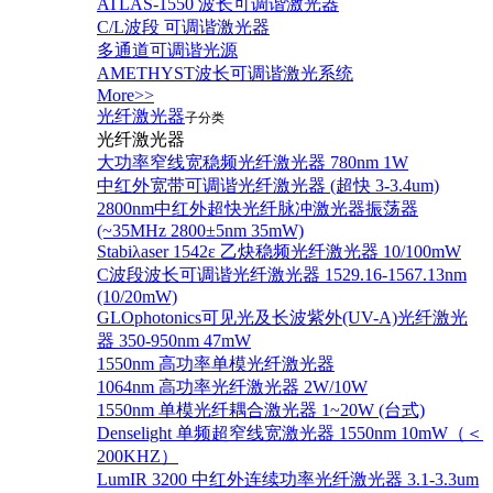
ATLAS-1550 波长可调谐激光器
C/L波段 可调谐激光器
多通道可调谐光源
AMETHYST波长可调谐激光系统
More>>
光纤激光器
子分类
光纤激光器
大功率窄线宽稳频光纤激光器 780nm 1W
中红外宽带可调谐光纤激光器 (超快 3-3.4um)
2800nm中红外超快光纤脉冲激光器振荡器
(~35MHz 2800±5nm 35mW)
Stabiλaser 1542ε 乙炔稳频光纤激光器 10/100mW
C波段波长可调谐光纤激光器 1529.16-1567.13nm
(10/20mW)
GLOphotonics可见光及长波紫外(UV-A)光纤激光
器 350-950nm 47mW
1550nm 高功率单模光纤激光器
1064nm 高功率光纤激光器 2W/10W
1550nm 单模光纤耦合激光器 1~20W (台式)
Denselight 单频超窄线宽激光器 1550nm 10mW（＜
200KHZ）
LumIR 3200 中红外连续功率光纤激光器 3.1-3.3um