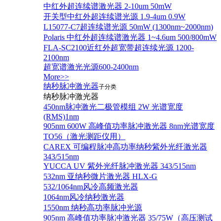
中红外超连续谱激光器 2-10um 50mW
开关型中红外超连续谱光源 1.9-4um 0.9W
L15077-C7超连续谱光源 50mW (1300nm~2000nm)
Polaris 中红外超连续谱激光器 1~4.6um 500/800mW
FLA-SC2100近红外超宽带超连续光源 1200-
2100nm
超宽谱激光光源600-2400nm
More>>
纳秒脉冲激光器
子分类
纳秒脉冲激光器
450nm脉冲激光二极管模组 2W 光谱宽度
(RMS)1nm
905nm 600W 高峰值功率脉冲激光器 8nm光谱宽度
TO56（激光测距仪用）
CAREX 可编程脉冲高功率纳秒紫外光纤激光器
343/515nm
YUCCA UV 紫外光纤脉冲激光器 343/515nm
532nm 亚纳秒微片激光器 HLX-G
532/1064nm风冷高频激光器
1064nm风冷纳秒激光器
1550nm 纳秒高功率脉冲光源
905nm 高峰值功率脉冲激光器 35/75W（高压测试