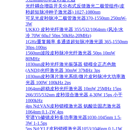
光纤耦合增益开关分布式反馈激光二极管组件(皮
秒超短脉冲种子激光器) 1027-1080nm
可见光皮秒脉冲二极管激光器370-1550nm 250mW-
3W
UKKO 皮秒光纤激光器 355/532/1064nm (风冷/水
冷 70W 60μJ 50ps 50kHz-20MHz)
1GHz重复频率 多通道超短脉冲激光源 365-1550nm
30ps-100ns
1560nm波段皮秒脉冲光纤激光器 50ps 10mW
80MHz
1030nm皮秒光纤激光振荡器 锁模全正态色散
(ANDI)光纤激光器 30mW 37MHz 3ps
1030nm皮秒薄片激光系统/微片皮秒脉冲大功率激
光器 100W 100kHz 2ps
1064nm超稳皮秒光纤激光器 10mW 25MHz 15ps
266/355/532nm 皮秒混合激光器 4-30W 15ps 小于
1000kHz
4ps Nd:VAN皮秒锁模激光器 钒酸盐固态激光器
1064nm 0.1-1W 4ps
窄谱Yb掺镱皮秒多功率激光器1030-1045nm 1.5-
3W 1-1.5ps
5ps Nd:YLF皮秒锁模激光器1053/1046nm 0.1-1W