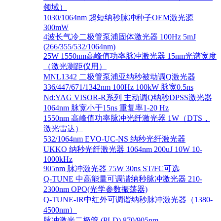
领域）
1030/1064nm 超短纳秒脉冲种子OEM激光源
300mW
4波长气冷二极管泵浦固体激光器 100Hz 5mJ
(266/355/532/1064nm)
25W 1550nm高峰值功率脉冲激光器 15nm光谱宽度
（激光测距仪用）
MNL1342 二极管泵浦亚纳秒被动调Q激光器
336/447/671/1342nm 100Hz 100kW 脉宽0.5ns
Nd:YAG VISOR-R系列 主动调Q纳秒DPSS激光器
1064nm 脉宽小于15ns 重复率1-20 Hz
1550nm 高峰值功率脉冲光纤激光器 1W（DTS，
激光雷达）
532/1064nm EVO-UC-NS 纳秒光纤激光器
UKKO 纳秒光纤激光器 1064nm 200uJ 10W 10-
1000kHz
905nm 脉冲激光器 75W 30ns ST/FC可选
Q-TUNE 中高能量可调谐纳秒脉冲激光器 210-
2300nm OPO(光学参数振荡器)
Q-TUNE-IR中红外可调谐纳秒脉冲激光器（1380-
4500nm）
脉冲激光二极管 (PLD) 870/905nm