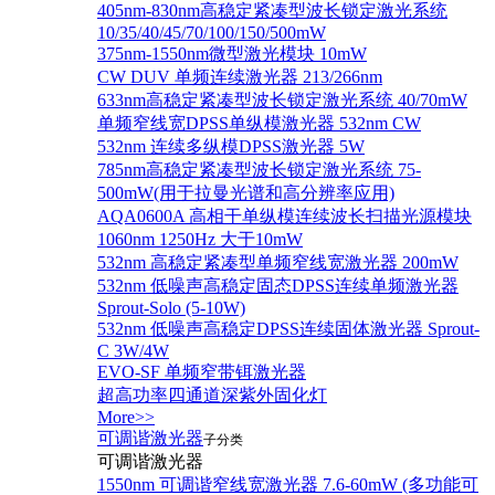
405nm-830nm高稳定紧凑型波长锁定激光系统
10/35/40/45/70/100/150/500mW
375nm-1550nm微型激光模块 10mW
CW DUV 单频连续激光器 213/266nm
633nm高稳定紧凑型波长锁定激光系统 40/70mW
单频窄线宽DPSS单纵模激光器 532nm CW
532nm 连续多纵模DPSS激光器 5W
785nm高稳定紧凑型波长锁定激光系统 75-
500mW(用于拉曼光谱和高分辨率应用)
AQA0600A 高相干单纵模连续波长扫描光源模块
1060nm 1250Hz 大于10mW
532nm 高稳定紧凑型单频窄线宽激光器 200mW
532nm 低噪声高稳定固态DPSS连续单频激光器
Sprout‐Solo (5-10W)
532nm 低噪声高稳定DPSS连续固体激光器 Sprout-
C 3W/4W
EVO-SF 单频窄带铒激光器
超高功率四通道深紫外固化灯
More>>
可调谐激光器
子分类
可调谐激光器
1550nm 可调谐窄线宽激光器 7.6-60mW (多功能可