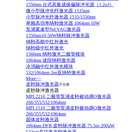
1550nm 台式高集成保偏脉冲光源（1.2μJ）
微小型脉冲光纤激光器 1535nm
小型脉冲光纤激光器 1535/1550nm
单频高功率纳秒激光器 1064nm 10W
泵浦紧凑型Nd:YAG激光器
1550nm10-50W纳秒脉冲激光器
纳秒高能中红外激光
纳秒级中红外激光
1560nm 纳秒激光二极管模块
1064nm 波段纳秒激光器
冷消融中红外激光模块
532/1064nm 2ns亚纳秒激光器
More>>
皮秒脉冲激光器
子分类
皮秒脉冲激光器
​MPL2210 二极管泵浦皮秒被动调Q激光器
266/355/532/1064nm
MPL1510 二极管泵浦皮秒被动调Q激光器
266/355/532/1064nm
固体皮秒激光器
1064nm DFB 皮秒脉冲激光器 75.5ps 200uW
532nm高功率皮秒激光器