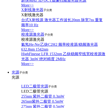
超快MHz 3D OCT成像扫频激光器光源
More>>
X射线激光器
子分类
X射线激光器
台式X射线源 激光器工作波长20nm 脉宽7ns 重复
频率10 Hz
More>>
校准源激光器
子分类
校准源激光器
氦氖He-Ne/乙炔C2H2 频率校准源/稳频激光器
632.8nm 1542nm
HighFinesse LFR 1532nm 乙炔稳频窄线宽校准源激
光器 3mW 绝对精度 2MHz
More>>
光源
子分类
光源
LED二极管光源
子分类
LED二极管光源
255nm 紫外二极管 0.3mW
265nm紫外二极管 0.5mW
275nm 紫外二极管 0.5mW