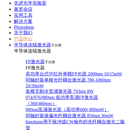
先进光学实验室
展览会议
实用工具
解决方案
Photodigm
关于我们
产品中心
半导体连续激光器
子分类
半导体连续激光器
FP激光器
子分类
FP激光器
高功率台式中红外单模FP光源 2000nm 10/15mW
同轴封装单模光纤耦合激光器 780-1060nm
20/30mW
多模无制冷泵浦激光器 793nm 8W
974/976/980nm 低功率泵浦FP激光器
（360/460mw）
980nm泵浦激光器（高功率600/ 800mW）
同轴封装保偏光纤耦合激光器 850nm 30mW
Innolume用于脉冲或CW操作的光纤耦合激光二极
管