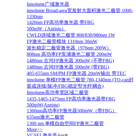
Innolume广域激光器
innolume Broad-area宽发射大面积激光二极管 1000-
1330nm
1420nm FP高功率激光器 带FBG
500mW（Anristu）
CWLD连续激光二极管 808/830/980nm 1W
FP激光二极管模块 1310nm 30mW
波长稳定二极管激光器（976nm 200W）
808nm 高功率FP泵浦激光二极管 200mW
1480nm 古河FP激光器 300mW (不带FBG)
1480nm 古河FP激光器 500mW (带FBG)
405-655nm SM/PM FP激光器 20mW输出 带TEC
innolume 单模FP激光二极管 780-1340nm (TO-can封
装或连续/脉冲/FBG稳定型光纤耦合)
Innolume高功率宽区域二极管
1435-1465-1475nm FP高功率激光器带FBG
500mW(Anristu)
1360nm高功率FP激光器500mW（带FBG）
635nm激光二极管
1300 nm 单模自由空间FP激光二极管
More>>
VCSEL激光器
子分类