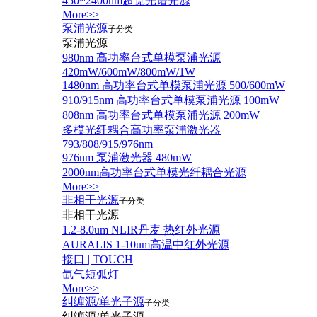
450~2400nm超宽光谱光源
More>>
泵浦光源
子分类
泵浦光源
980nm 高功率台式单模泵浦光源
420mW/600mW/800mW/1W
1480nm 高功率台式单模泵浦光源 500/600mW
910/915nm 高功率台式单模泵浦光源 100mW
808nm 高功率台式单模泵浦光源 200mW
多模光纤耦合高功率泵浦激光器
793/808/915/976nm
976nm 泵浦激光器 480mW
2000nm高功率台式单模光纤耦合光源
More>>
非相干光源
子分类
非相干光源
1.2-8.0um NLIR丹麦 热红外光源
AURALIS 1-10um高温中红外光源
接口 | TOUCH
氙气短弧灯
More>>
纠缠源/单光子源
子分类
纠缠源/单光子源