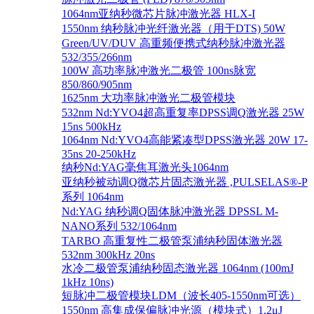
1064nm亚纳秒微芯片脉冲激光器 HLX-I
1550nm 纳秒脉冲光纤激光器（用于DTS) 50W
Green/UV/DUV 高重频便携式纳秒脉冲激光器
532/355/266nm
100W 高功率脉冲激光二极管 100ns脉宽
850/860/905nm
1625nm 大功率脉冲激光二极管模块
532nm Nd:YVO4超高重复率DPSS调Q激光器 25W
15ns 500kHz
1064nm Nd:YVO4高能紧凑型DPSS激光器 20W 17-
35ns 20-250kHz
纳秒Nd:YAG毫焦耳激光头1064nm
亚纳秒被动调Q微芯片固态激光器 ,PULSELAS®-P
系列 1064nm
Nd:YAG 纳秒调Q固体脉冲激光器 DPSSL M-
NANO系列 532/1064nm
TARBO 高重复性二极管泵浦纳秒固体激光器
532nm 300kHz 20ns
水冷二极管泵浦纳秒固态激光器 1064nm (100mJ
1kHz 10ns)
短脉冲二极管模块LDM（波长405-1550nm可选）
1550nm 高集成保偏脉冲光源（模块式）1.2μJ