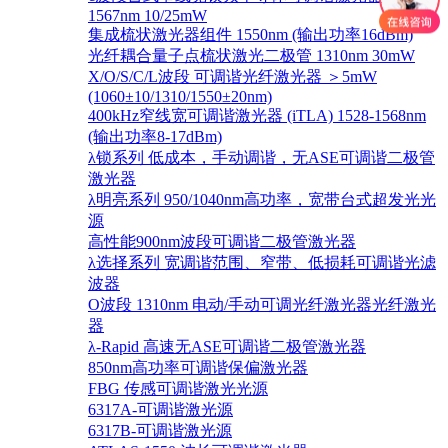
1567nm 10/25mW
集成梳状激光器组件 1550nm (输出功率16dBm)
光纤耦合量子点梳状激光二极管 1310nm 30mW
X/O/S/C/L波段 可调谐光纤激光器 ＞5mW
(1060±10/1310/1550±20nm)
400kHz窄线宽可调谐激光器 (iTLA) 1528-1568nm
(输出功率8-17dBm)
λ锁系列 低成本，手动调谐，无ASE可调谐二极管
激光器
λ明亮系列 950/1040nm高功率，宽带台式超发光光
源
高性能900nm波段可调谐二极管激光器
λ选择系列 宽调谐范围、窄带、低损耗可调谐光滤
波器
O波段 1310nm 电动/手动可调光纤激光器光纤激光
器
λ-Rapid 高速无ASE可调谐二极管激光器
850nm高功率可调谐保偏激光器
FBG 传感可调谐激光光源
6317A-可调谐激光源
6317B-可调谐激光源