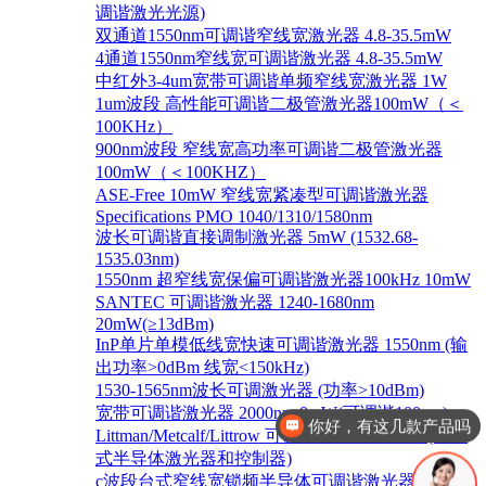
调谐激光光源)
双通道1550nm可调谐窄线宽激光器 4.8-35.5mW
4通道1550nm窄线宽可调谐激光器 4.8-35.5mW
中红外3-4um宽带可调谐单频窄线宽激光器 1W
1um波段 高性能可调谐二极管激光器100mW（＜
100KHz）
900nm波段 窄线宽高功率可调谐二极管激光器
100mW（＜100KHZ）
ASE-Free 10mW 窄线宽紧凑型可调谐激光器
Specifications PMO 1040/1310/1580nm
波长可调谐直接调制激光器 5mW (1532.68-
1535.03nm)
1550nm 超窄线宽保偏可调谐激光器100kHz 10mW
SANTEC 可调谐激光器 1240-1680nm
20mW(≥13dBm)
InP单片单模低线宽快速可调谐激光器 1550nm (输
出功率>0dBm 线宽<150kHz)
1530-1565nm波长可调激光器 (功率>10dBm)
宽带可调谐激光器 2000nm 8mW(可调谐100nm)
你好，有这几款产品吗
Littman/Metcalf/Littrow 可调谐激光系统 Lion (外腔
式半导体激光器和控制器)
c波段台式窄线宽锁频半导体可调谐激光器 1528-