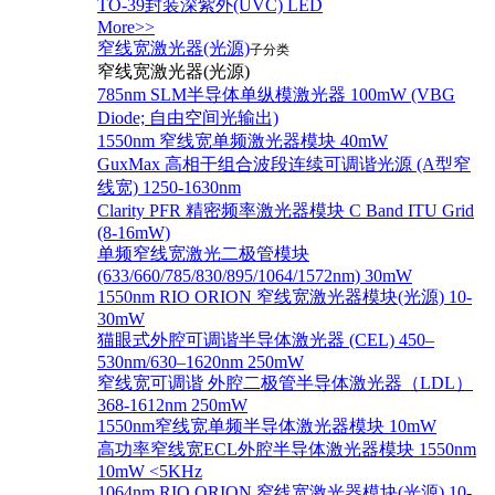
TO-39封装深紫外(UVC) LED
More>>
窄线宽激光器(光源)
子分类
窄线宽激光器(光源)
785nm SLM半导体单纵模激光器 100mW (VBG
Diode; 自由空间光输出)
1550nm 窄线宽单频激光器模块 40mW
GuxMax 高相干组合波段连续可调谐光源 (A型窄
线宽) 1250-1630nm
Clarity PFR 精密频率激光器模块 C Band ITU Grid
(8-16mW)
单频窄线宽激光二极管模块
(633/660/785/830/895/1064/1572nm) 30mW
1550nm RIO ORION 窄线宽激光器模块(光源) 10-
30mW
猫眼式外腔可调谐半导体激光器 (CEL) 450–
530nm/630–1620nm 250mW
窄线宽可调谐 外腔二极管半导体激光器（LDL）
368-1612nm 250mW
1550nm窄线宽单频半导体激光器模块 10mW
高功率窄线宽ECL外腔半导体激光器模块 1550nm
10mW <5KHz
1064nm RIO ORION 窄线宽激光器模块(光源) 10-