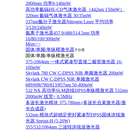
2000mm 功率9-140mW
高功率氦镉HE-CD气体激光器（442nm 150mW）
320nm 氦镉气体激光器 30/35mW
337nm氮分子激光器Nitrogen Laser 平均功率
3/120/240mW
氩离子激光器457.9/488/514.5nm 功率
16/80/100/300mW
More>>
固体/单频/单纵模激光器
子分类
固体/单频/单纵模激光器
375-1064nm 一体式紧凑型直接二极管激光器 16-
100mW
Skylark 780 CW C-DPSS NIR 单频激光器 200mW
Skylark CW C-DPSS NIR 单频激光器
689/698/780/813/857nm 50-400mW
532 NX 高功率SLM连续DPSS单纵模激光器 532nm
2000mW 线宽< 0.5MHz
多波长激光模块 375-780nm (多波长合束激光器/激
光合成器)
532nm 模块式超稳定密封紧凑型DPSS固体连续激
光器 Sprout-H (5-20W)
355/532/1064nm 三波段连续波激光器