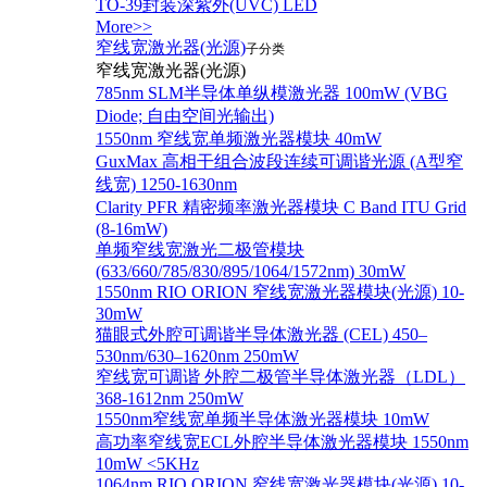
TO-39封装深紫外(UVC) LED
More>>
窄线宽激光器(光源)
子分类
窄线宽激光器(光源)
785nm SLM半导体单纵模激光器 100mW (VBG
Diode; 自由空间光输出)
1550nm 窄线宽单频激光器模块 40mW
GuxMax 高相干组合波段连续可调谐光源 (A型窄
线宽) 1250-1630nm
Clarity PFR 精密频率激光器模块 C Band ITU Grid
(8-16mW)
单频窄线宽激光二极管模块
(633/660/785/830/895/1064/1572nm) 30mW
1550nm RIO ORION 窄线宽激光器模块(光源) 10-
30mW
猫眼式外腔可调谐半导体激光器 (CEL) 450–
530nm/630–1620nm 250mW
窄线宽可调谐 外腔二极管半导体激光器（LDL）
368-1612nm 250mW
1550nm窄线宽单频半导体激光器模块 10mW
高功率窄线宽ECL外腔半导体激光器模块 1550nm
10mW <5KHz
1064nm RIO ORION 窄线宽激光器模块(光源) 10-