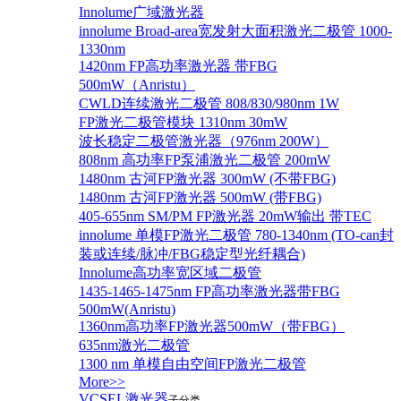
Innolume广域激光器
innolume Broad-area宽发射大面积激光二极管 1000-
1330nm
1420nm FP高功率激光器 带FBG
500mW（Anristu）
CWLD连续激光二极管 808/830/980nm 1W
FP激光二极管模块 1310nm 30mW
波长稳定二极管激光器（976nm 200W）
808nm 高功率FP泵浦激光二极管 200mW
1480nm 古河FP激光器 300mW (不带FBG)
1480nm 古河FP激光器 500mW (带FBG)
405-655nm SM/PM FP激光器 20mW输出 带TEC
innolume 单模FP激光二极管 780-1340nm (TO-can封
装或连续/脉冲/FBG稳定型光纤耦合)
Innolume高功率宽区域二极管
1435-1465-1475nm FP高功率激光器带FBG
500mW(Anristu)
1360nm高功率FP激光器500mW（带FBG）
635nm激光二极管
1300 nm 单模自由空间FP激光二极管
More>>
VCSEL激光器
子分类