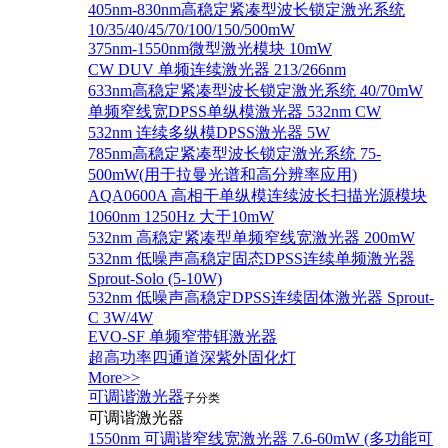
405nm-830nm高稳定紧凑型波长锁定激光系统
10/35/40/45/70/100/150/500mW
375nm-1550nm微型激光模块 10mW
CW DUV 单频连续激光器 213/266nm
633nm高稳定紧凑型波长锁定激光系统 40/70mW
单频窄线宽DPSS单纵模激光器 532nm CW
532nm 连续多纵模DPSS激光器 5W
785nm高稳定紧凑型波长锁定激光系统 75-
500mW(用于拉曼光谱和高分辨率应用)
AQA0600A 高相干单纵模连续波长扫描光源模块
1060nm 1250Hz 大于10mW
532nm 高稳定紧凑型单频窄线宽激光器 200mW
532nm 低噪声高稳定固态DPSS连续单频激光器
Sprout‐Solo (5-10W)
532nm 低噪声高稳定DPSS连续固体激光器 Sprout-
C 3W/4W
EVO-SF 单频窄带铒激光器
超高功率四通道深紫外固化灯
More>>
可调谐激光器
子分类
可调谐激光器
1550nm 可调谐窄线宽激光器 7.6-60mW (多功能可