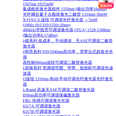
1567nm 10/25mW
集成梳状激光器组件 1550nm (输出功率16dBm)
光纤耦合量子点梳状激光二极管 1310nm 30mW
X/O/S/C/L波段 可调谐光纤激光器 ＞5mW
(1060±10/1310/1550±20nm)
400kHz窄线宽可调谐激光器 (iTLA) 1528-1568nm
(输出功率8-17dBm)
λ锁系列 低成本，手动调谐，无ASE可调谐二极管
激光器
λ明亮系列 950/1040nm高功率，宽带台式超发光光
源
高性能900nm波段可调谐二极管激光器
λ选择系列 宽调谐范围、窄带、低损耗可调谐光滤
波器
O波段 1310nm 电动/手动可调光纤激光器光纤激光
器
λ-Rapid 高速无ASE可调谐二极管激光器
850nm高功率可调谐保偏激光器
FBG 传感可调谐激光光源
6317A-可调谐激光源
6317B-可调谐激光源