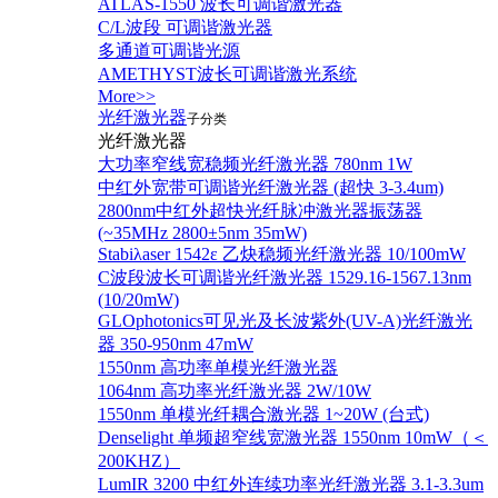
ATLAS-1550 波长可调谐激光器
C/L波段 可调谐激光器
多通道可调谐光源
AMETHYST波长可调谐激光系统
More>>
光纤激光器
子分类
光纤激光器
大功率窄线宽稳频光纤激光器 780nm 1W
中红外宽带可调谐光纤激光器 (超快 3-3.4um)
2800nm中红外超快光纤脉冲激光器振荡器
(~35MHz 2800±5nm 35mW)
Stabiλaser 1542ε 乙炔稳频光纤激光器 10/100mW
C波段波长可调谐光纤激光器 1529.16-1567.13nm
(10/20mW)
GLOphotonics可见光及长波紫外(UV-A)光纤激光
器 350-950nm 47mW
1550nm 高功率单模光纤激光器
1064nm 高功率光纤激光器 2W/10W
1550nm 单模光纤耦合激光器 1~20W (台式)
Denselight 单频超窄线宽激光器 1550nm 10mW（＜
200KHZ）
LumIR 3200 中红外连续功率光纤激光器 3.1-3.3um