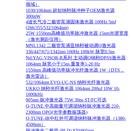
领域）
1030/1064nm 超短纳秒脉冲种子OEM激光源
300mW
4波长气冷二极管泵浦固体激光器 100Hz 5mJ
(266/355/532/1064nm)
25W 1550nm高峰值功率脉冲激光器 15nm光谱宽度
（激光测距仪用）
MNL1342 二极管泵浦亚纳秒被动调Q激光器
336/447/671/1342nm 100Hz 100kW 脉宽0.5ns
Nd:YAG VISOR-R系列 主动调Q纳秒DPSS激光器
1064nm 脉宽小于15ns 重复率1-20 Hz
1550nm 高峰值功率脉冲光纤激光器 1W（DTS，
激光雷达）
532/1064nm EVO-UC-NS 纳秒光纤激光器
UKKO 纳秒光纤激光器 1064nm 200uJ 10W 10-
1000kHz
905nm 脉冲激光器 75W 30ns ST/FC可选
Q-TUNE 中高能量可调谐纳秒脉冲激光器 210-
2300nm OPO(光学参数振荡器)
Q-TUNE-IR中红外可调谐纳秒脉冲激光器（1380-
4500nm）
脉冲激光二极管 (PLD) 870/905nm