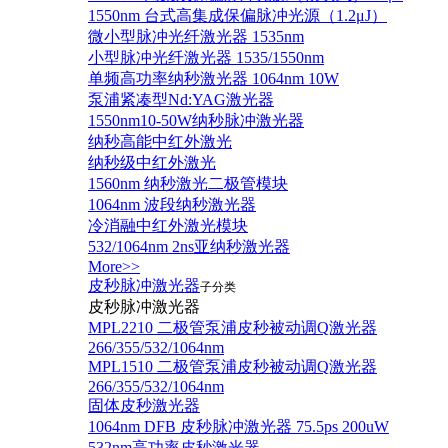
1550nm 台式高集成保偏脉冲光源（1.2μJ）
微小型脉冲光纤激光器 1535nm
小型脉冲光纤激光器 1535/1550nm
单频高功率纳秒激光器 1064nm 10W
泵浦紧凑型Nd:YAG激光器
1550nm10-50W纳秒脉冲激光器
纳秒高能中红外激光
纳秒级中红外激光
1560nm 纳秒激光二极管模块
1064nm 波段纳秒激光器
冷消融中红外激光模块
532/1064nm 2ns亚纳秒激光器
More>>
皮秒脉冲激光器
子分类
皮秒脉冲激光器
​MPL2210 二极管泵浦皮秒被动调Q激光器
266/355/532/1064nm
MPL1510 二极管泵浦皮秒被动调Q激光器
266/355/532/1064nm
固体皮秒激光器
1064nm DFB 皮秒脉冲激光器 75.5ps 200uW
532nm高功率皮秒激光器