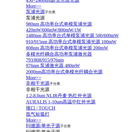
450~2400nm超宽光谱光源
More>>
泵浦光源
子分类
泵浦光源
980nm 高功率台式单模泵浦光源
420mW/600mW/800mW/1W
1480nm 高功率台式单模泵浦光源 500/600mW
910/915nm 高功率台式单模泵浦光源 100mW
808nm 高功率台式单模泵浦光源 200mW
多模光纤耦合高功率泵浦激光器
793/808/915/976nm
976nm 泵浦激光器 480mW
2000nm高功率台式单模光纤耦合光源
More>>
非相干光源
子分类
非相干光源
1.2-8.0um NLIR丹麦 热红外光源
AURALIS 1-10um高温中红外光源
接口 | TOUCH
氙气短弧灯
More>>
纠缠源/单光子源
子分类
纠缠源/单光子源