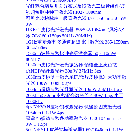
光纤耦合增益开关分布式反馈激光二极管组件(皮
秒超短脉冲种子激光器) 1027-1080nm
可见光皮秒脉冲二极管激光器370-1550nm 250mW-
3W
UKKO 皮秒光纤激光器 355/532/1064nm (风冷/水
冷 70W 60μJ 50ps 50kHz-20MHz)
1GHz重复频率 多通道超短脉冲激光源 365-1550nm
30ps-100ns
1560nm波段皮秒脉冲光纤激光器 50ps 10mW
80MHz
1030nm皮秒光纤激光振荡器 锁模全正态色散
(ANDI)光纤激光器 30mW 37MHz 3ps
1030nm皮秒薄片激光系统/微片皮秒脉冲大功率激
光器 100W 100kHz 2ps
1064nm超稳皮秒光纤激光器 10mW 25MHz 15ps
266/355/532nm 皮秒混合激光器 4-30W 15ps 小于
1000kHz
4ps Nd:VAN皮秒锁模激光器 钒酸盐固态激光器
1064nm 0.1-1W 4ps
窄谱Yb掺镱皮秒多功率激光器1030-1045nm 1.5-
3W 1-1.5ps
5ps Nd:YLF皮秒锁模激光器1053/1046nm 0.1-1W