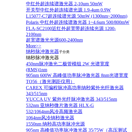
中红外超连续谱激光器 2-10um 50mW
开关型中红外超连续谱光源 1.9-4um 0.9W
L15077-C7超连续谱光源 50mW (1300nm~2000nm)
Polaris 中红外超连续谱激光器 1~4.6um 500/800mW
FLA-SC2100近红外超宽带超连续光源 1200-
2100nm
超宽谱激光光源600-2400nm
More>>
纳秒脉冲激光器
子分类
纳秒脉冲激光器
450nm脉冲激光二极管模组 2W 光谱宽度
(RMS)1nm
905nm 600W 高峰值功率脉冲激光器 8nm光谱宽度
TO56（激光测距仪用）
CAREX 可编程脉冲高功率纳秒紫外光纤激光器
343/515nm
YUCCA UV 紫外光纤脉冲激光器 343/515nm
532nm 亚纳秒微片激光器 HLX-G
532/1064nm风冷高频激光器
1064nm风冷纳秒激光器
1550nm 纳秒高功率脉冲光源
905nm 高峰值功率脉冲激光器 35/75W（高压测试