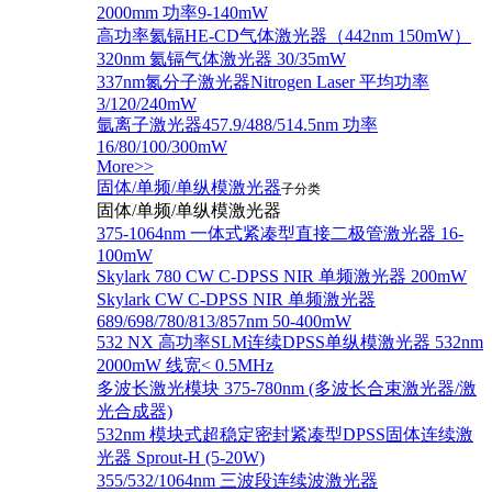
2000mm 功率9-140mW
高功率氦镉HE-CD气体激光器（442nm 150mW）
320nm 氦镉气体激光器 30/35mW
337nm氮分子激光器Nitrogen Laser 平均功率
3/120/240mW
氩离子激光器457.9/488/514.5nm 功率
16/80/100/300mW
More>>
固体/单频/单纵模激光器
子分类
固体/单频/单纵模激光器
375-1064nm 一体式紧凑型直接二极管激光器 16-
100mW
Skylark 780 CW C-DPSS NIR 单频激光器 200mW
Skylark CW C-DPSS NIR 单频激光器
689/698/780/813/857nm 50-400mW
532 NX 高功率SLM连续DPSS单纵模激光器 532nm
2000mW 线宽< 0.5MHz
多波长激光模块 375-780nm (多波长合束激光器/激
光合成器)
532nm 模块式超稳定密封紧凑型DPSS固体连续激
光器 Sprout-H (5-20W)
355/532/1064nm 三波段连续波激光器