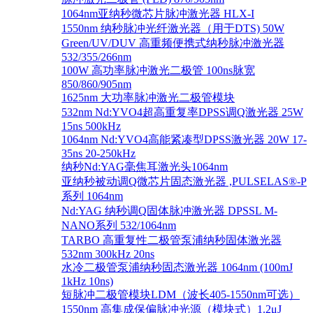
1064nm亚纳秒微芯片脉冲激光器 HLX-I
1550nm 纳秒脉冲光纤激光器（用于DTS) 50W
Green/UV/DUV 高重频便携式纳秒脉冲激光器
532/355/266nm
100W 高功率脉冲激光二极管 100ns脉宽
850/860/905nm
1625nm 大功率脉冲激光二极管模块
532nm Nd:YVO4超高重复率DPSS调Q激光器 25W
15ns 500kHz
1064nm Nd:YVO4高能紧凑型DPSS激光器 20W 17-
35ns 20-250kHz
纳秒Nd:YAG毫焦耳激光头1064nm
亚纳秒被动调Q微芯片固态激光器 ,PULSELAS®-P
系列 1064nm
Nd:YAG 纳秒调Q固体脉冲激光器 DPSSL M-
NANO系列 532/1064nm
TARBO 高重复性二极管泵浦纳秒固体激光器
532nm 300kHz 20ns
水冷二极管泵浦纳秒固态激光器 1064nm (100mJ
1kHz 10ns)
短脉冲二极管模块LDM（波长405-1550nm可选）
1550nm 高集成保偏脉冲光源（模块式）1.2μJ