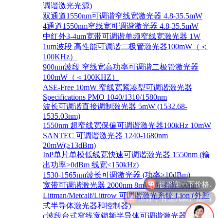
调谐激光光源)
双通道1550nm可调谐窄线宽激光器 4.8-35.5mW
4通道1550nm窄线宽可调谐激光器 4.8-35.5mW
中红外3-4um宽带可调谐单频窄线宽激光器 1W
1um波段 高性能可调谐二极管激光器100mW（＜
100KHz）
900nm波段 窄线宽高功率可调谐二极管激光器
100mW（＜100KHZ）
ASE-Free 10mW 窄线宽紧凑型可调谐激光器
Specifications PMO 1040/1310/1580nm
波长可调谐直接调制激光器 5mW (1532.68-
1535.03nm)
1550nm 超窄线宽保偏可调谐激光器100kHz 10mW
SANTEC 可调谐激光器 1240-1680nm
20mW(≥13dBm)
InP单片单模低线宽快速可调谐激光器 1550nm (输
出功率>0dBm 线宽<150kHz)
1530-1565nm波长可调激光器 (功率>10dBm)
宽带可调谐激光器 2000nm 8mW(可调谐100nm)
你好，有这几款产品吗
Littman/Metcalf/Littrow 可调谐激光系统 Lion (外腔
式半导体激光器和控制器)
c波段台式窄线宽锁频半导体可调谐激光器 1528-