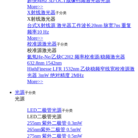
超快MHz 3D OCT成像扫频激光器光源
More>>
X射线激光器
子分类
X射线激光器
台式X射线源 激光器工作波长20nm 脉宽7ns 重复
频率10 Hz
More>>
校准源激光器
子分类
校准源激光器
氦氖He-Ne/乙炔C2H2 频率校准源/稳频激光器
632.8nm 1542nm
HighFinesse LFR 1532nm 乙炔稳频窄线宽校准源激
光器 3mW 绝对精度 2MHz
More>>
光源
子分类
光源
LED二极管光源
子分类
LED二极管光源
255nm 紫外二极管 0.3mW
265nm紫外二极管 0.5mW
275nm 紫外二极管 0.5mW