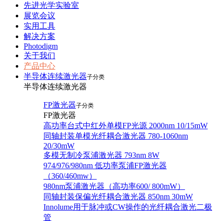
先进光学实验室
展览会议
实用工具
解决方案
Photodigm
关于我们
产品中心
半导体连续激光器
子分类
半导体连续激光器
FP激光器
子分类
FP激光器
高功率台式中红外单模FP光源 2000nm 10/15mW
同轴封装单模光纤耦合激光器 780-1060nm
20/30mW
多模无制冷泵浦激光器 793nm 8W
974/976/980nm 低功率泵浦FP激光器
（360/460mw）
980nm泵浦激光器（高功率600/ 800mW）
同轴封装保偏光纤耦合激光器 850nm 30mW
Innolume用于脉冲或CW操作的光纤耦合激光二极
管