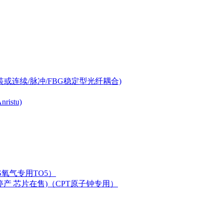
-can封装或连续/脉冲/FBG稳定型光纤耦合)
istu)
LAS氧气专用TO5）
二极管已停产 芯片在售)（CPT原子钟专用）