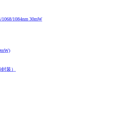
068/1084nm 30mW
0mW)
39封装）