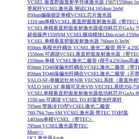
VCSEL 垂直腔面发射半导体激光器 1567/1550nm 1
带尾纤VCSEL激光器 测试CH4 1654nm 2mW
850nm偏振锁定单模VCSEL芯片激光器
1310 nm单模VCSEL 垂直腔面发射激光器（带TEC
VCSEL单模垂直腔面发射激光器低功耗芯片GaAs 795n
超低噪声1550NM VCSEL驱动模块LDm-vcsel-1550n
VCSEL 单模垂直腔面发射激光器 760nm 0.3mW
850nm 单模光纤耦合 VCSEL 激光二极管 用于 4.25
1550nm 可调谐VCSEL垂直腔面发射激光器（带T
1550nm 单模 VCSEL激光二极管 (用于4.25Gbps高
850nm TO46保偏光纤耦合VCSEL激光二极管（带T
850nm TO46保偏光纤耦合VCSEL激光二极管（不带
VALO-SF-单频近红外NIR VECSEL系统（垂直
VALO SHG SF 单频可见光VIS VECSEL系统35
VCSEL单模垂直腔面发射激光器低功耗芯片GaAs 894.6
1550 nm 可调谐 VCSEL TO 封装带光纤尾纤
795nm 带致冷TO型VCSEL激光二极管
760-794.7nm SM VCSEL激光器 带TEC TO封装
1403nm单模VCSEL（带TEC）
795nm VCSEL激光器带TEC
More>>
QCL激光器
子分类