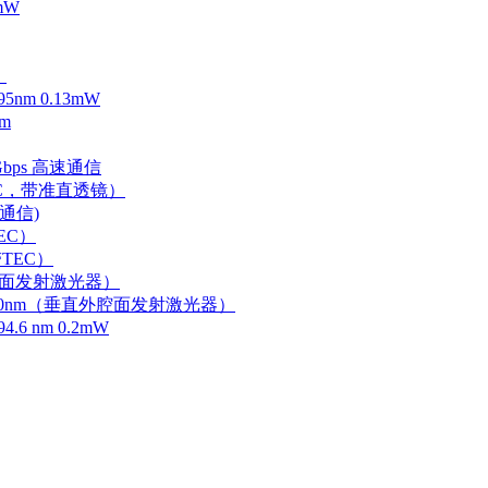
mW
）
m 0.13mW
m
Gbps 高速通信
EC，带准直透镜）
速通信)
EC）
TEC）
外腔面发射激光器）
0-750nm（垂直外腔面发射激光器）
 nm 0.2mW