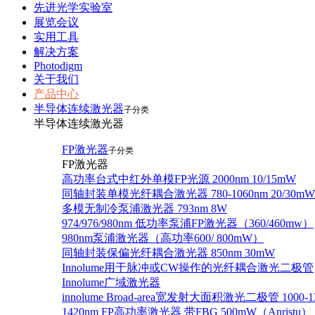
先进光学实验室
展览会议
实用工具
解决方案
Photodigm
关于我们
产品中心
半导体连续激光器
子分类
半导体连续激光器
FP激光器
子分类
FP激光器
高功率台式中红外单模FP光源 2000nm 10/15mW
同轴封装单模光纤耦合激光器 780-1060nm 20/30mW
多模无制冷泵浦激光器 793nm 8W
974/976/980nm 低功率泵浦FP激光器（360/460mw）
980nm泵浦激光器（高功率600/ 800mW）
同轴封装保偏光纤耦合激光器 850nm 30mW
Innolume用于脉冲或CW操作的光纤耦合激光二极管
Innolume广域激光器
innolume Broad-area宽发射大面积激光二极管 1000-1
1420nm FP高功率激光器 带FBG 500mW（Anristu）